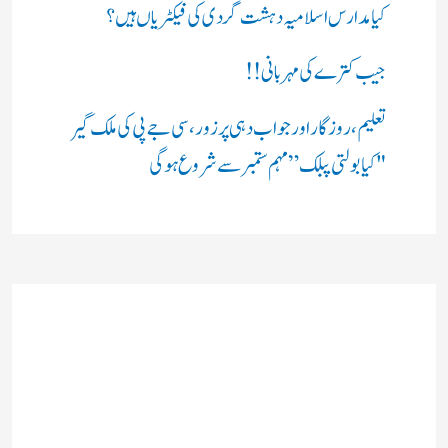
کیا مدارس اسلامیہ دہشت گردی کی فیکٹریاں ہیں؟
جیب کترے کی مہربانی !!
تعلیم، روزگار اور جواب دہی پر زور، سی جے پی کی ملک گیر
"کیا بولتی پبلک” مہم ستمبر سے شروع ہوگی