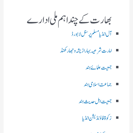
بھارت کے چند اہم ملی ادارے
آل انڈیا مسلم پرسنل لا بورڈ
امارت شرعیہ بہار اڑیشہ و جھارکھنڈ
جمعیت علمائے ہند
جماعت اسلامی ہند
جمعیت اہل حدیث ہند
زکوۃ فاؤنڈیشن انڈیا