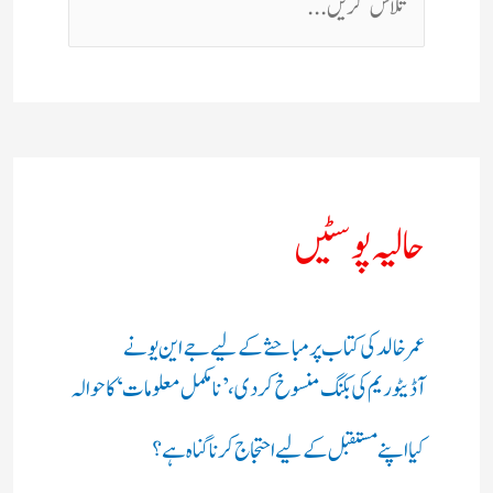
حالیہ پوسٹیں
عمر خالد کی کتاب پر مباحثے کے لیے جے این یو نے
آڈیٹوریم کی بکنگ منسوخ کردی، ’نامکمل معلومات‘ کا حوالہ
کیا اپنے مستقبل کے لیے احتجاج کرنا گناہ ہے؟