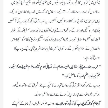
خانوں میں کتابوں کا ذخیرہ دیکھا، یونیورسٹیوں میں طلباء کی تعداد دیکھی، اکیڈیمیز میں
اسکالروں کو محنت سے مطالعہ کرتے دیکھا، اسلامی ممالک میں بلند وبالا عمارتوں کو دیکھا،
وہاں سرسبزی وشادابی اور کشادہ سڑکیں دیکھیں۔ یہ سب ترقی دیکھ کر یورپ کی آنکھیں
چکاچوند ہوگئیں اور اسی کے ساتھ اس نے وہاں کا تہذیب وتمدن اور مسلمانوں کی سلیقہ
شعاری دیکھی، اسلامی شہروں میں امن وامان کو دیکھا ، تعلیمی وتربیتی نظام کو سمجھا، اس
وقت اس نے اسلامی ملکوں کے ساتھ اپنا میل جول بڑھانا شروع کیا۔ ایک یورپ کا
مورخ کہتا ہے:
’’
عرب ہمارے پہلے استاذ ہیں جن سے ہم نے فلکیاتی علوم سیکھے، علوم طبیعیات کو سیکھا،
علم کیمیاء اور علم طب کو حاصل کیا۔‘‘
یورپ نے جو کچھ ذہنی ترقی کی وہ اسی تجارت کا نتیجہ ہے جو مشرق کے ساتھ ہوئی اور
اندلس میں علماء سے تبادلہ خیال کرنے سے اسے حاصل ہوئی۔
آج ہم کوجو کچھ یورپ کی ترقی دکھ رہی ہے
وہ سب طلیطلہ، قرطبہ، غرناطہ کے علم کے