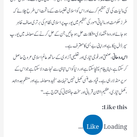
کی مالیات کی نئی تنظیم کرے اور اس کو اسلامی تعلیمات کے ماتحت اس طرح چلائے کہ
طرز حکومت اور مالیاتی امور کی تنظیم میں یورپ پر اسلامی نظام کی برتری صاف ظاہر
ہوجائے اور وہ اقتصادی مشکلات حل ہوجائیں جن کے حل کرنے کے معاملہ میں یورپ
سپر ڈال چکا ہے اور اپنی بے بسی کا معترف ہے۔
اس روحانی
،صنعتی اور فوجی تیاری اور تعلیمی آزادی کے ساتھ عالم اسلامی عروج حاصل
کرسکتا ہے، اپنا پیغام پہنچاسکتا ہے اور دنیا کو اس تباہی سے نجات دلاسکتا ہے جو اس کے
سرپر منڈلارہی ہے۔ قیادت ہنسی کھیل نہیں‘ نہایت سنجیدہ معاملہ ہے اور منظم جدوجہد
،مکمل تیاری ،عظیم الشان قربانی اور سخت جانفشانی کی محتاج ہے۔ ‘‘
Like this:
Like
Loading...