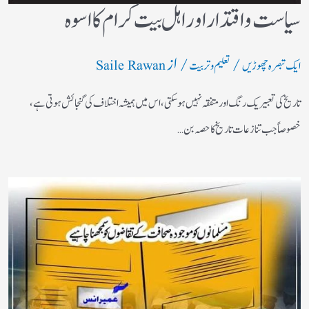
سیاست واقتدار اور اہل بیت کرام کا اسوہ
/
/ از
ایک تبصرہ چھوڑیں
تعلیم و تربیت
Saile Rawan
تاریخ کی تعبیر یک رنگ اور متفقہ نہیں ہو سکتی، اس میں ہمیشہ اختلاف کی گنجائش ہوتی ہے،
خصوصاً‌ جب تنازعات تاریخ کا حصہ بن…