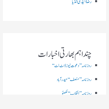
رضا اکیڈمی انڈیا
چند اہم بھارتی اخبارات
روز نامہ ’’ دعوت نیوز ڈاٹ نٹ‘‘
روزنامہ ’’ منصف‘‘ حیدر آباد
روزنامہ ’’ انقلاب‘‘ لکھنؤ
روز نامہ ’’راشٹریہ سہارا اردو