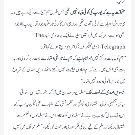
کرلیا۔
حقیقت یہ ہے کہ یورپ کی کوئی بنیاد نہیں تھی
جس طرح ہم آج اسے دیکھ رہے ہیں، نہ
ہی تاریخی اعتبار سے کوئی وقعت تھی اور نہ ہی اس کا کوئی تاریخی وجود تھا۔ یورپ کا وجود
ابھی ہوا ہے، امریکہ میں فرانسیسی سفیر نے ایک برطانوی اخبارThe
Telegraph (دی ٹیلیگراف )کو انٹرویو دیتے ہوئے کہا تھا:
’’ہم کو یہ بات ہرگز نہیں بھولنا چاہیے کہ ہم نے تاریخی اعتبار سے بہت دیر کردی اور یہ
بات بھی ذہن میں رہے کہ ہم بنیادی حیثیت نہیں رکھتے، اٹھارہویں صدی کے شروع
میں ہمارا ایساکوئی وجود نہیں تھا۔‘‘
انیسویں صدی کے نصف تک
مسلمان ہر میدان میں آگے تھے۔تہذیبی، اخلاقی،
سیاسی، تنظیمی، فوجی، اقتصادی وثقافتی اورنظم ونسق کے اعتبار سے بھی لیکن یہ سب کچھ
اس وقت بدل گیا جب یورپ نے مسلمانوں کو جانا اور اس نے مسلمانوں کا تعلیم سے
اشتغال دیکھا اور علم کے لیے ان کی فکرمندی اور محنت کو دیکھا، مسلم ممالک میں کتب