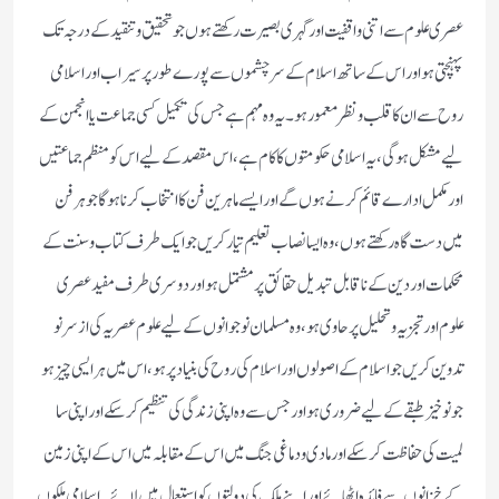
عصری علوم سے اتنی واقفیت اور گہری بصیرت رکھتے ہوں جو تحقیق وتنقید کے درجہ تک
پہنچتی ہو اور اس کے ساتھ اسلام کے سرچشموں سے پورے طور پر سیراب اور اسلامی
روح سے ان کا قلب ونظر معمور ہو۔ یہ وہ مہم ہے جس کی تکمیل کسی جماعت یا انجمن کے
لیے مشکل ہو گی، یہ اسلامی حکومتوں کا کام ہے، اس مقصد کے لیے اس کو منظم جماعتیں
اور مکمل ادارے قائم کرنے ہوں گے اور ایسے ماہرین فن کا انتخاب کرنا ہوگا جو ہر فن
میں دست گاہ رکھتے ہوں، وہ ایسا نصاب تعلیم تیار کریں جو ایک طرف کتاب وسنت کے
محکمات اور دین کے ناقابل تبدیل حقائق پر مشتمل ہو اور دوسری طرف مفید عصری
علوم اور تجزیہ وتحلیل پر حاوی ہو، وہ مسلمان نوجوانوں کے لیے علوم عصریہ کی ازسر نو
تدوین کریں جو اسلام کے اصولوں اور اسلام کی روح کی بنیاد پر ہو، اس میں ہر ایسی چیز ہو
جو نوخیز طبقے کے لیے ضروری ہو اور جس سے وہ اپنی زندگی کی تنظیم کرسکے اور اپنی سا
لمیت کی حفاظت کرسکے اور مادی ودماغی جنگ میں اس کے مقابلہ میں اس کے اپنی زمین
کے خزانوں سے فائدہ اٹھائے اور اپنے ملک کی دولتوں کو استعمال میں لائے۔ اسلامی ملکوں