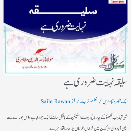
سلیقہ نہایت ضروری ہے
/
/ از
ایک تبصرہ چھوڑیں
تعلیم و تربیت
Saile Rawan
شہر تہذیب لکھنؤکے چارباغ ریلوے اسٹیشن کے بالکل سامنے ایک چوراہا ہے ،اس چوراہے سے
امین آباد والی سڑک پرمیں خراماں خراماں چلاجا رہا تھا،میرے…