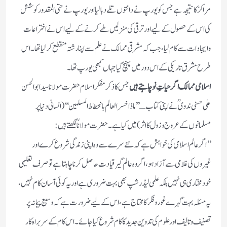
مراکز کا نتیجہ ہے جس کو یورپ نے دانتوں تلے دبالیا اور یورپ نے حتی المقدور کوشش
کی اس کے حصول کے لیے اور ترقی کی منزلیں طے کرنے کے لیے اس نے اختراعات
وایجادات سے کام لیا، جب کہ مشرقی ممالک نے علم سے اپنا رشتہ منقطع کرلیا تھا۔ اس
طرح مشرق تاریکی کے اس دور میں پہنچ گیا جہاں کبھی یورپ تھا۔
اسلامی ممالک اگر حیاتِ نو چاہتے ہیں
جس کا ذکر مفکر اسلام حضرت مولانا سید ابوالحسن
علی حسنی ندوی ؒ نے اپنی کتاب ـ’’ ماذا خسر العالم بانحطاط المسلمین ‘‘(انسانی دنیا پر
مسلمانوں کے عروج وزول کا اثر ) میں کیا ہے۔ حضرت مولاناؒ لکھتے ہیں:
’’اگر عالم اسلامی کی خواہش ہے کہ نئے سرے سے وہ اپنی زندگی شروع کرے اور
غیروں کی غلامی سے آزاد ہو، اگر وہ عالم گیر قیادت حاصل کرنا چاہتا ہے تو صرف تعلیمی
خود مختاری ہی نہیں بلکہ علمی لیڈرشپ بھی بہت ضروری ہے اور یہ کوئی آسان کام نہیں،
یہ مسئلہ بہت گہرے غوروفکر کا محتاج ہے، اس کے لیے ضرورت ہے کہ وسیع پیمانہ پر
تصنیف وتالیف اور علوم کی تدوین جدید کا کام شروع کیا جائے۔ اس کام کے سربراہ کار