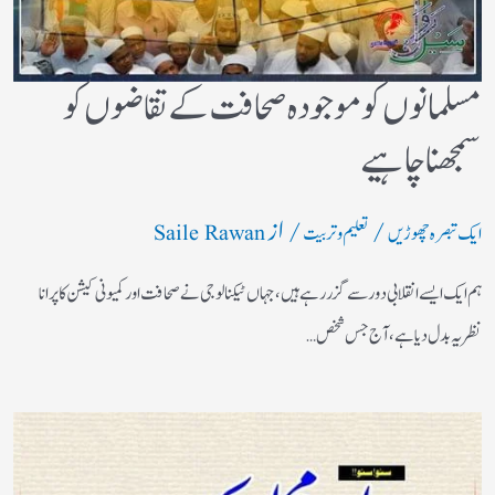
مسلمانوں کو موجودہ صحافت کے تقاضوں کو
سمجھنا چاہیے
/
/ از
ایک تبصرہ چھوڑیں
تعلیم و تربیت
Saile Rawan
ہم ایک ایسے انقلابی دور سے گزر رہے ہیں، جہاں ٹیکنالوجی نے صحافت اور کمیونی کیشن کا پرانا
نظریہ بدل دیا ہے، آج جس شخص…