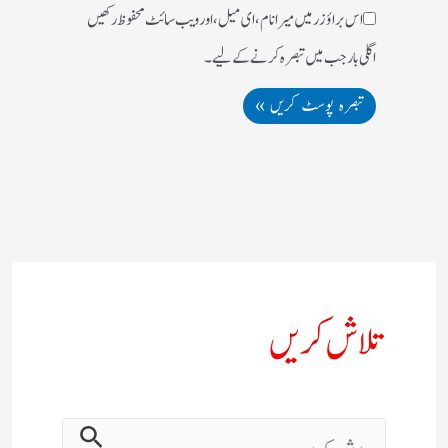
اس براؤزر میں میرا نام، ای میل، اور ویب سائٹ محفوظ رکھیں
اگلی بار جب میں تبصرہ کرنے کےلیے۔
تلاش کریں