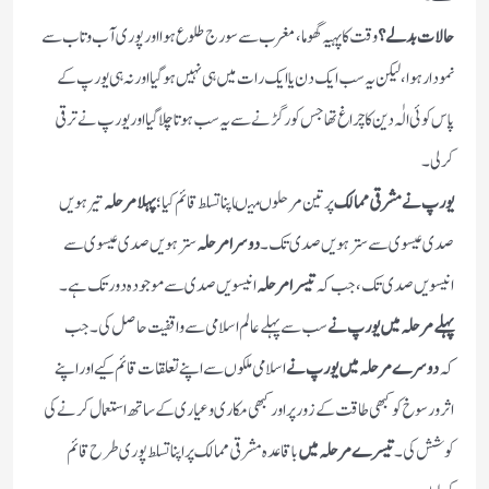
حالات بدلے؟
وقت کا پہیہ گھوما،مغرب سے سورج طلوع ہوا اور پوری آب وتاب سے
نمودار ہوا،لیکن یہ سب ایک دن یا ایک رات میں ہی نہیں ہوگیا اور نہ ہی یورپ کے
پاس کوئی الٰہ دین کا چراغ تھا جس کو رگڑنے سے یہ سب ہوتا چلا گیا اور یورپ نے ترقی
کرلی۔
یورپ نے مشرقی ممالک
پر تین مرحلوںمیںاپنا تسلط قائم کیا؛
پہلا مرحلہ
تیرہویں
صدی عیسوی سے سترہویں صدی تک۔
دوسرا مرحلہ
سترہویں صدی عیسوی سے
انیسویں صدی تک، جب کہ
تیسرا مرحلہ
انیسویں صدی سے موجودہ دور تک ہے۔
پہلے مرحلہ میں یورپ نے
سب سے پہلے عالم اسلامی سے واقفیت حاصل کی۔جب
کہ
دوسرے مرحلہ میں یورپ نے
اسلامی ملکوں سے اپنے تعلقات قائم کیے اور اپنے
اثرورسوخ کو کبھی طاقت کے زور پر اور کبھی مکاری وعیاری کے ساتھ استعمال کرنے کی
کوشش کی۔
تیسرے مرحلہ میں
باقاعدہ مشرقی ممالک پر اپنا تسلط پوری طرح قائم