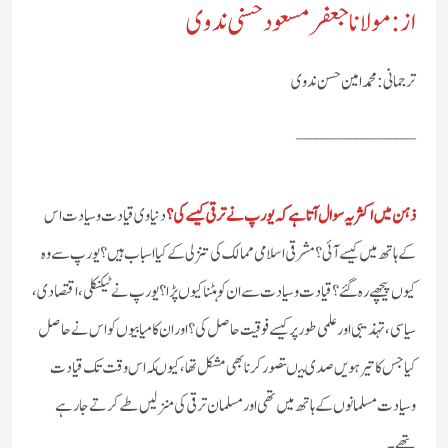
از: مولانا جعفرمسعود حسنی ندوی
ترجمانی: محمد امین حسن ندوی
____________
ذہن میں اکثر یہ سوال آتا ہے کہ یورپ نے ترقی کیسے کی؟
دنیاوی قیادت وسیادت اس
کے ہاتھ میں کیسے آئی؟ مشرقی اسلامی ممالک کی تنزلی کے کیا اسباب ہیں؟ یورپ سے وہ
کیوں پیچھے رہ گئے؟ قیادت وسیادت سے ان کوہٹنا کیوں پڑا؟ یورپ نے ٹیکنکلی، اقتصادی،
سیاسی، تہذیبی اور علمی طور پر کیسے فوقیت حاصل کی؟ اور ان کامیابیوں کو اس نے حاصل
کیا جس کا تیرہویں صدی میںتصور کرنا بھی مشکل تھا، کیوںکہ اس وقت تک قیادت
وسیادت مسلمانوں کے ہاتھ میں تھی اور مسلمان ترقی کی منزلیں طے کرتے جارہے
تھے۔