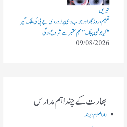
خبریں
تعلیم، روزگار اور جواب دہی پر زور، سی جے پی کی ملک گیر
"کیا بولتی پبلک” مہم ستمبر سے شروع ہوگی
09/08/2026
بھارت کے چند اہم مدارس
دارالعلوم دیوبند