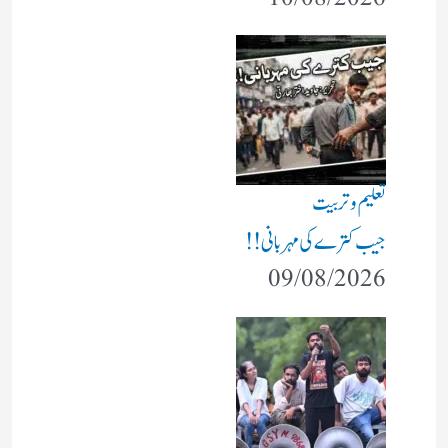
تعلیم و تربیت
جیب کترے کی مہربانی !!
09/08/2026