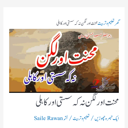
گھر
تعلیم و تربیت
محنت اورلگن نہ کہ سستی اور کاہلی
محنت اورلگن نہ کہ سستی اور کاہلی
/
/ از
ایک تبصرہ چھوڑیں
تعلیم و تربیت
Saile Rawan