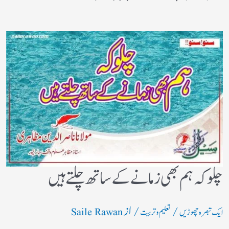
چلو کہ ہم بھی زمانے کے ساتھ چلتے ہیں
/
/ از
ایک تبصرہ چھوڑیں
تعلیم و تربیت
Saile Rawan