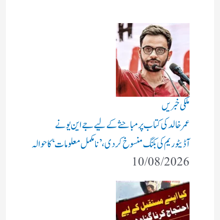
ملکی خبریں
عمر خالد کی کتاب پر مباحثے کے لیے جے این یو نے
آڈیٹوریم کی بکنگ منسوخ کردی، ’نامکمل معلومات‘ کا حوالہ
10/08/2026