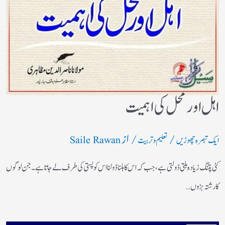
اہل اورمحل کی اہمیت
/
/ از
ایک تبصرہ چھوڑیں
تعلیم و تربیت
Saile Rawan
کٹی پتنگ زیادہ ہلتی ڈولتی ہے ، جب کہ اس کا ہلنا ڈولنا اس کو پستی کی طرف لے جاتا ہے۔جن لوگوں
کا رشتہ بڑوں…