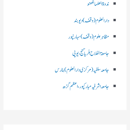
ندوۃالعلما لکھنو
دارالعلوم (وقف)دیوبند
مظاہرعلوم (وقف)سہارنپور
جامعۃ الفلاح بلریاگنج،یوپی
جامعہ سلفیہ(مرکزی دارالعلوم )بنارس
جامعہ اشرفیہ مبارکپور،اعظم گڑھ