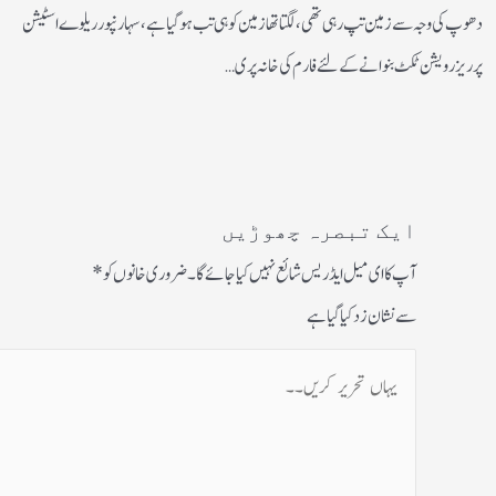
دھوپ کی وجہ سے زمین تپ رہی تھی، لگتا تھازمین کوہی تب ہوگیا ہے، سہارنپورریلوے اسٹیشن
پرریزرویشن ٹکٹ بنوانے کے لئے فارم کی خانہ پری…
ایک تبصرہ چھوڑیں
آپ کا ای میل ایڈریس شائع نہیں کیا جائے گا۔
ضروری خانوں کو
*
سے نشان زد کیا گیا ہے