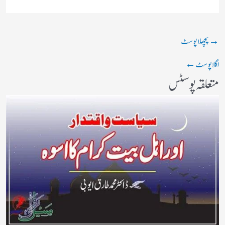
→
پچھلا پوسٹ
اگلا پوسٹ
←
متعلقہ پوسٹس