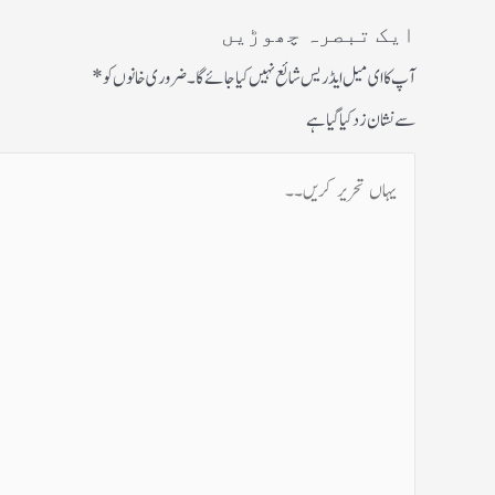
ایک تبصرہ چھوڑیں
آپ کا ای میل ایڈریس شائع نہیں کیا جائے گا۔
ضروری خانوں کو
*
سے نشان زد کیا گیا ہے