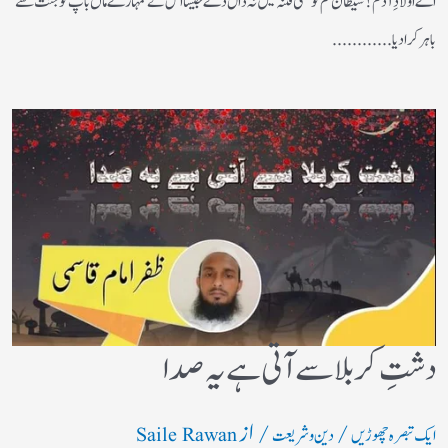
اے اولادِ آدم! شیطان تم کو کسی فتنہ میں نہ ڈال دے جیسا اس نے تمہارے ماں باپ کو جنت سے
باہر کرادیا............
دشتِ کربلا سے آتی ہے یہ صدا
/
/ از
ایک تبصرہ چھوڑیں
دین و شریعت
Saile Rawan