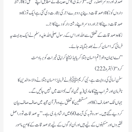
صدقہ اور دوسرا صلہ رحمی۔“(ترمذی)اس حدیث کے مطابق اپنے مستحق زکاۃ رشتہ
داروں کو زکاۃ و صدقات دینے پر دوہرے اجر کی بشارت دی گئی ہے ایک تو زکاہ و
صدقات دینے کا اجر اور دوسرا اپنے رشتہ دار کو دینے کا اجر۔
زکاہ و صدقات کے تعلق سے اللہ اور اس کے رسول صلی اللہ علیہ وسلم نے ایک ہدایت یہ
فرمائی کہ احسان کرنے بعد جتایا نہ جائے۔
”اے ایمان والو! تم احسان جتلا کر یا ایذا پہنچا کر اپنی خیرات کو برباد مت
کرو“(البقرہ222)
سنن نسائی کی روایت ہے، نبی کریم ﷺ نے فرمایا: احسان جتلانے والا، والدین کا
نافرمان اور شراب پینے کا عادی (یہ تین لوگ) جنت میں نہیں جائیں گے۔
جہاں تک مصارف زکاۃ اور مستحقین کا تعلق ہے وہ قرآن مجید میں صاف صاف بیان
کردیے گئے ہیں۔سورہ توبہ کی آیت 60 میں ارشاد باری ہے۔”یہ صدقات تو دراصل
فقیروں اور مسکینوں کے لیے ہیں اور اُن لوگوں کے لیے جو صدقات کے کام پر مامور