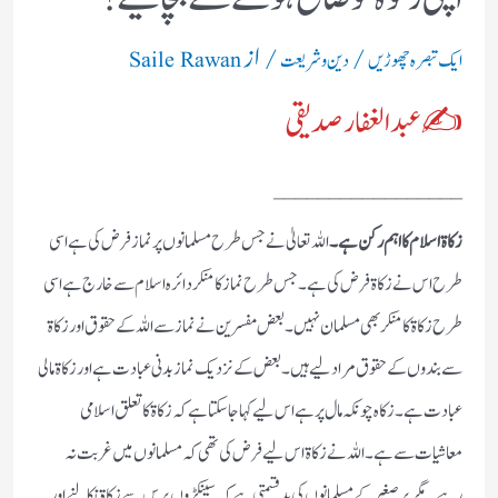
/
/ از
ایک تبصرہ چھوڑیں
دین و شریعت
Saile Rawan
✍ عبد الغفار صدیقی
_________________
زکاۃ اسلام کا اہم رکن ہے۔
اللہ تعالیٰ نے جس طرح مسلمانوں پر نماز فرض کی ہے اسی
طرح اس نے زکاۃ فرض کی ہے۔جس طرح نماز کا منکر دائرہ اسلام سے خارج ہے اسی
طرح زکاۃ کا منکر بھی مسلمان نہیں۔بعض مفسرین نے نماز سے اللہ کے حقوق اور زکاۃ
سے بندوں کے حقوق مراد لیے ہیں۔بعض کے نزدیک نماز بدنی عبادت ہے اور زکاۃ مالی
عبادت ہے۔زکاہ چونکہ مال پر ہے اس لیے کہا جاسکتا ہے کہ زکاۃ کا تعلق اسلامی
معاشیات سے ہے۔اللہ نے زکاۃ اس لیے فرض کی تھی کہ مسلمانوں میں غربت نہ
رہے۔مگر برصغیر کے مسلمانوں کی بدقسمتی ہے کہ سینکڑوں برس سے زکاۃ نکالنے اور