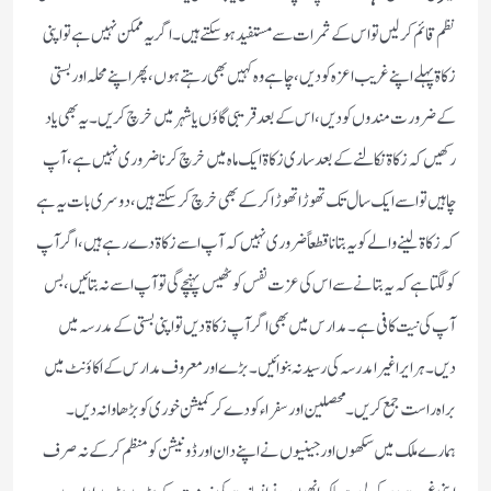
نظم قائم کرلیں تو اس کے ثمرات سے مستفید ہوسکتے ہیں۔اگر یہ ممکن نہیں ہے تو اپنی
زکاۃ پہلے اپنے غریب اعزہ کو دیں،چاہے وہ کہیں بھی رہتے ہوں،پھر اپنے محلہ اور بستی
کے ضرورت مندوں کو دیں،اس کے بعد قریبی گاؤں یا شہر میں خرچ کریں۔یہ بھی یاد
رکھیں کہ زکاۃ نکالنے کے بعد ساری زکاۃ ایک ماہ میں خرچ کرنا ضروری نہیں ہے،آپ
چاہیں تو اسے ایک سال تک تھوڑا تھوڑا کرکے بھی خرچ کرسکتے ہیں،دوسری بات یہ ہے
کہ زکاۃ لینے والے کو یہ بتانا قطعاً ضروری نہیں کہ آپ اسے زکاۃ دے رہے ہیں،اگر آپ
کو لگتا ہے کہ یہ بتانے سے اس کی عزت نفس کو ٹھیس پہنچے گی تو آپ اسے نہ بتائیں،بس
آپ کی نیت کافی ہے۔مدارس میں بھی اگر آپ زکاۃ دیں تو اپنی بستی کے مدرسہ میں
دیں۔ہر ایرا غیرا مدرسہ کی رسید نہ بنوائیں۔بڑے اور معروف مدارس کے اکاؤنٹ میں
براہ راست جمع کریں۔محصلین اور سفراء کو دے کر کمیشن خوری کو بڑھاوا نہ دیں۔
ہمارے ملک میں سکھوں اور جینیوں نے اپنے دان اور ڈونیشن کو منظم کرکے نہ صرف