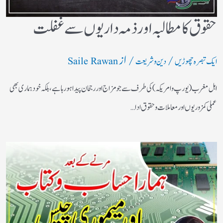
حقوق کا مطالبہ اور ذمہ داریوں سے غفلت
/
/ از
ایک تبصرہ چھوڑیں
دین و شریعت
Saile Rawan
اہل مغرب (یورپ و امریکہ)کی طرف سے جو مزاج اور رجحان پیدا ہورہا ہے، بلکہ خود ہماری بھی
عملی کمزوریوں اور معاملات و حقوق ادا…