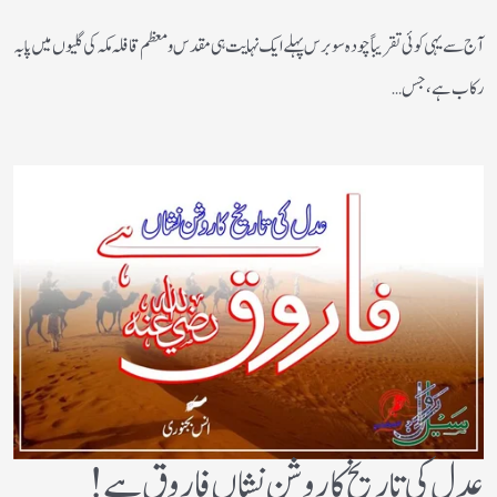
آج سے یہی کوئی تقریباً چودہ سو برس پہلے ایک نہایت ہی مقدس و معظم قافلہ مکہ کی گلیوں میں پا بہ
رکاب ہے، جس…
عدل کی تاریخ کا روشن نشاں فاروق ہے!