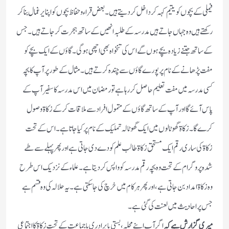
فیملی کے بچوں کو یتیم کہہ کر داخل کردیتے ہیں۔بعض قراء و حفاظ بچوں کو اپنا یرغمال بناکر
رکھتے ہیں وہ جہاں جاتے ہیں مدرسہ کے طلبہ انھیں کے ساتھ ہجرت کرجاتے ہیں۔جس
کے ساتھ جتنے زیادہ بچے ہوں گے اس کی تنخواہ بھی اچھی ہوگی۔گاؤں کے ایک بچے کو
مفت پڑھانے کے نام پر پورے گاؤں سے چندہ کرتے ہیں۔مثال کے طور پر آپ کا بچہ
کسی مدرسہ میں مفت تعلیم حاصل کررہا ہے تو رمضان میں اس مدرسہ کا سفیر آپ کے
پاس آئے گا اور آپ کے ساتھ گاؤں کے متمول افراد سے ملاقات کرکے زکاۃ وصول
کرے گا۔زکاۃ گھوٹالوں میں ایک گھوٹالہ تملیک کے نام پر کیا جاتا ہے۔اس کے تحت
زکاۃ کی ساری رقم ایک مستحق زکاۃ طالب علم کو دے دی جاتی ہے اور پھر پہلے سے طے
شدہ پروگرام کے تحت وہ بچہ رقم مدرسہ کو واپس کردیتا ہے۔علماء کے نزدیک اس طرح
وہ زکاۃ امداد بن جاتی ہے،اور پھر ہر کام میں خرچ کی جاسکتی ہے۔یہ حلالہ کی وہ قسم ہے
جس پر احادیث میں لعنت کی گئی ہے۔
میری گزارش ہے کہ
اگر آپ اپنے محلہ،بستی یا برادری یا جماعت کے تحت زکاۃ کا اجتماعی