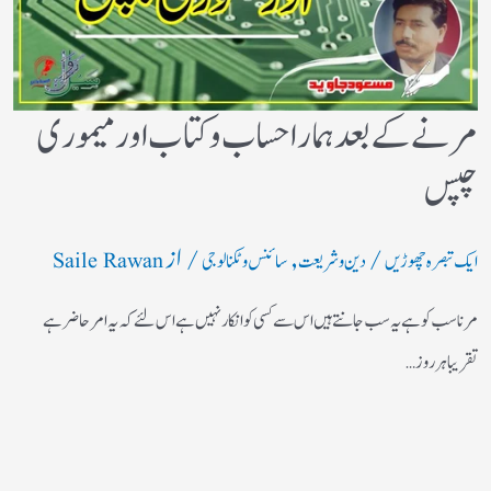
مرنے کے بعد ہمارا حساب وکتاب اور میموری
چپس
/
,
/ از
ایک تبصرہ چھوڑیں
دین و شریعت
سائنس و ٹکنالوجی
Saile Rawan
مرنا سب کو ہے یہ سب جانتے ہیں اس سے کسی کو انکار نہیں ہے اس لئے کہ یہ امر حاضر ہے
تقریبا ہر روز…