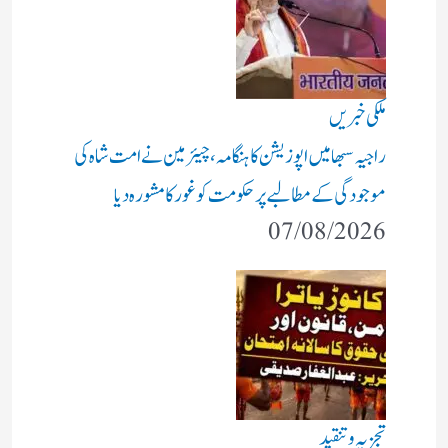
ملکی خبریں
راجیہ سبھا میں اپوزیشن کا ہنگامہ، چیئرمین نے امت شاہ کی
موجودگی کے مطالبے پر حکومت کو غور کا مشورہ دیا
07/08/2026
تجزیہ و تنقید