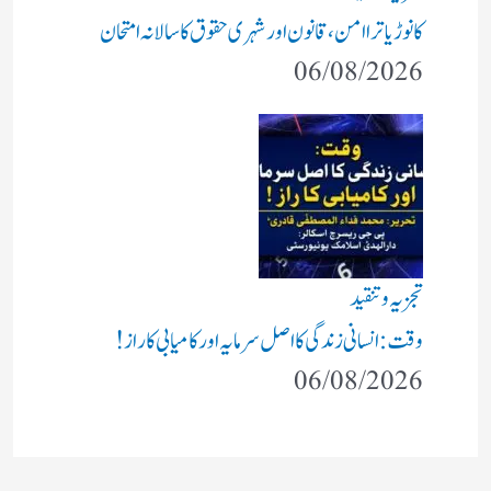
کانوڑ یاترا امن،قانون اور شہری حقوق کا سالانہ امتحان
06/08/2026
تجزیہ و تنقید
وقت: انسانی زندگی کا اصل سرمایہ اور کامیابی کا راز !
06/08/2026