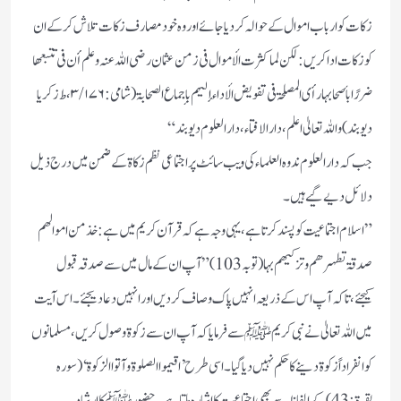
زکات کو ارباب اموال کے حوالہ کردیا جائے اور وہ خود مصارف زکات تلاش کرکے ان
کو زکات ادا کریں: لکن لما کثرت الأموال فی زمن عثمان رضی اللہ عنہ وعلم أن فی تتبعھا
ضررًا بأصحابہا رأی المصلحۃ فی تفویض الأداء إلیہم بإجماع الصحابۃ (شامی: ۳/۱۷۶، ط زکریا
دیوبند)واللہ تعالیٰ اعلم، دارالافتاء،دارالعلوم دیوبند“
جب کہ دارالعلوم ندوہ العلماء کی ویب سائٹ پر اجتماعی نظم زکاۃ کے ضمن میں درج ذیل
دلائل دیے گیے ہیں۔
”اسلام اجتماعیت کو پسند کرتا ہے، یہی وجہ ہے کہ قرآن کریم میں ہے:خذ من اموالھم
صدقۃ تطہرھم وتزکیھم بہا(توبہ 103)”آپ ان کے مال میں سے صدقہ قبول
کیجئے،تاکہ آپ اس کے ذریعہ انہیں پاک وصاف کردیں اور انہیں دعادیجئے۔اس آیت
میں اللہ تعالیٰ نے نبی کریم ﷺسے فرمایا کہ آپ ان سے زکوۃ وصول کریں، مسلمانوں
کوانفراداً زکوۃ دینے کا حکم نہیں دیا گیا۔اسی طرح’اقیموا الصلوۃ وآتوا الزکوۃ‘ (سورہ
بقرۃ: 43)کے الفاظ سے بھی اجتماعیت کا اشارہ ملتا ہے۔حضورﷺ کا ارشاد