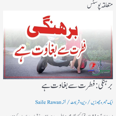
متعلقہ پوسٹس
برہنگی : فطرت سے بغاوت ہے
/
/ از
ایک تبصرہ چھوڑیں
دین و شریعت
Saile Rawan