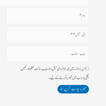
اس براؤزر میں میرا نام، ای میل، اور ویب سائٹ محفوظ رکھیں
اگلی بار جب میں تبصرہ کرنے کےلیے۔