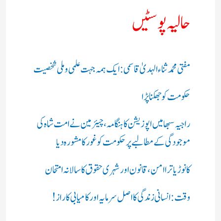
حالیہ پوسٹیں
مفتی محمد ثناء الہدیٰ قاسمی: ایک ہمہ جہت علمی و ملی شخصیت
حکومت کو جھکنا پڑا
راجیہ سبھا میں اپوزیشن کا ہنگامہ، چیئرمین نے امت شاہ کی
موجودگی کے مطالبے پر حکومت کو غور کا مشورہ دیا
کانوڑ یاترا امن،قانون اور شہری حقوق کا سالانہ امتحان
وقت: انسانی زندگی کا اصل سرمایہ اور کامیابی کا راز !