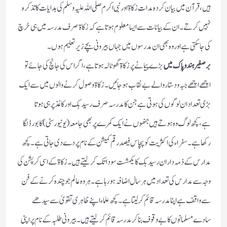
ہیں،قرآن میں بیان کردہ مدات زکاۃ اور نبی اکرم صلی اللہ علیہ وسلم کی ہدایات کا تذکرہ
نہیں کرتے۔ ان کے بیانات سے ایسا معلوم ہوتا ہے کہ زکاۃ صرف مدرسہ میں ہی خرچ
کی جاسکتی ہے اور وہ بھی ان مدرسوں میں جہاں بیرونی بچے زیر تعلیم ہوں۔
برصغیر ہند وپاک میں
بڑے پیمانے پر زکاۃ گھوٹالہ ہوتا ہے، اگر اس کی جانچ کی جائے تو
اچھے اچھے جبہ و دستار والے بے نقاب ہوجائیں۔زکاۃوصول کرنے والوں میں سے ایک
بڑی تعداد ان لوگوں کی ہوتی ہے جن کا مدرسہ صرف رسید بک اور کاغذپر ہی ہوتا
ہے،کچھ لوگ وہ ہوتے ہیں جنھوں نے ایک کمرے پر بھی جامعہ (یونیورسٹی) کا بورڈ لگا
رکھا ہے۔سفراء کی اکثریت کو پچاس فیصد رقم کمیشن کے نام پر دے دی جاتی ہے۔کچھ
مدارس کے ذمہ داران رسید بک کا یکمشت سودا تک کرلیتے ہیں۔زکاۃ کے اسی کرپشن کی
وجہ سے مدارس کی تعداد میں ہر سال اضافہ ہورہا ہے۔ہر وہ عالم جو چندہ کرنے کے فن
سے واقف ہے اپنا مدرسہ قائم کرلیتا ہے۔کچھ علماء اپنے ظاہری تقویٰ سے سیدھے
سادے مسلمانوں کا بے وقوف بنا کر مدرسہ قائم کرلیتے ہیں۔بیرونی طلبہ کے نام پر اپنی