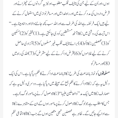
ہوں، اور اُن کے لیے جن کی تالیف قلب مطلوب ہو نیز یہ گردنوں کے چھڑانے اور
قرض داروں کی مدد کرنے میں اور راہ خدا میں اور مسافر نوازی میں استعمال کرنے کے
لیے ہیں ایک فریضہ ہے اللہ کی طرف سے اور اللہ سب کچھ جاننے والا اور دانا و بینا ہے۔“
اس آیت کی روشنی میں زکاۃ آٹھ مستحقین کو دی جاسکتی ہے۔(1) فقیرکو(2)مسکین
کو(3)محصلین زکاۃ کو(4)برائے تالیف قلب غیر مسلموں کو(5) آزاد ی حاصل
کرنے کے لیے غلاموں کو(6) قرض ادا کرنے کے لیے مقرض کو(7) اللہ کی راہ میں
(8) اور مسافر کو
مسلمانوں
کو نماز با جماعت کی طرح زکاۃباجماعت ادا کرنے کا حکم دیا گیا ہے۔اس کی ایک
دلیل یہ ہے کہ زکاۃ ادا کرنے کا حکم جمع کے صیغے میں دیا گیا ہے۔دوسری دلیل یہ ہے کہ
مصارف زکاۃ میں ایک مد”والعاملین علیہا“(زکاۃ وصول کرنے پر مامور لوگ)ہے۔
جس کا مطلب ہے جو لوگ زکاۃ وصول کرنے پر مامور ہوں گے ان کے مشاہرے زکاۃ
سے ادا کیے جائیں گے۔ظاہر ہے محصلین تبھی متعین ہوں گے جب زکاۃ کا اجتماعی نظم