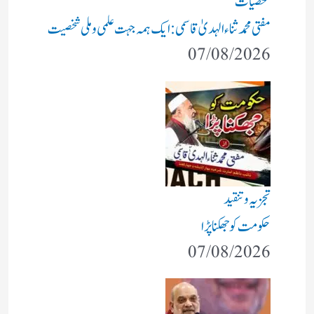
شخصیات
مفتی محمد ثناء الہدیٰ قاسمی: ایک ہمہ جہت علمی و ملی شخصیت
07/08/2026
تجزیہ و تنقید
حکومت کو جھکنا پڑا
07/08/2026