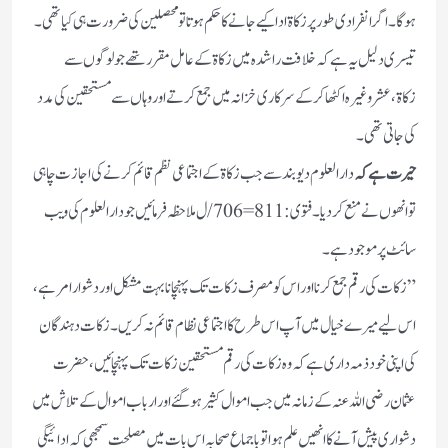
ہوگا۔اگر انفرادی طور پر زکاۃ ادا کیے جانے کا حکم ہوتا تو محصلین کی ضرورت ہی کیا تھی۔
تیسری دلیل یہ ہے کہ خلافت راشدہ میں زکاۃ کے عامل مقرر تھے جو لوگوں سے
زکاۃ،عشر وغیرہ اکٹھا کرکے سرکاری خزانہ میں جمع کرتے اور وہاں سے مستحقین کی مدد
کی جاتی تھی۔
حیرت ہے کہ
دارالعلوم دیوبند سے جب زکاۃ کے اجتماعی نظم قائم کرنے کی اجازت چاہی
تو انھوں نے منع کردیا۔فتوی: 811=706/ل ملاحظہ فرمائیں جو دارالعلوم کی ویب
سائٹ پر موجود ہے۔
”زکات کی رقم جمع کرنا اور اس کو مصرف زکات تک پہنچانا بہت مشکل اور دشوار امر ہے،
اس لیے میرے خیال میں آپ اس طرح کا اجتماعی نظام قائم نہ کریں۔ زکات دہندگان
کی اپنی خود ذمہ داری ہے کہ وہ زکات کی رقم مستحقین زکات تک پہنچائیں، حضرت
عثمان رضی اللہ عنہ کے زمانہ میں جب اموال کثیر ہوگئے اور ارباب اموال کے تلاش میں
دشواری پیش آنے کا انھیں علم ہوا تو باجماع صحابہ اس بات میں مصلحت سمجھی کہ ادائیگی