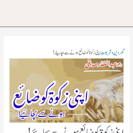
گھر
دین و شریعت
اپنی زکوۃ کو ضائع ہونے سے بچائیے!
اپنی زکوۃ کو ضائع ہونے سے بچائیے!