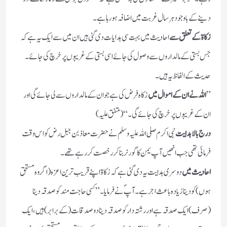
دینے کے باوجود ہر سال غربت میں اضافہ ہو رہا ہے۔
زکاۃ کے تعلق سے
احادیث میں بہت سی ہدایات دی گئی ہیں ان میں سے ایک یہ ہے کہ
جس بستی کے مالداروں سے وصول کی جائے اسی بستی کے غریبوں پر خرچ کی جائے۔
حدیث کے الفاظ یہ ہیں۔
”
اللہ نے ان کے اموال میں
زکاہ فرض کی ہے جو ان کے مالداروں سے لی جائے گی اور
ان کے غریبوں پر خرچ کی جائے گی۔“(متفق علیہ)
درج بالا ہدایت
نبی اکرم صلی اللہ علیہ وسلم نے حضرت معاذ بن جبل رض کو اس وقت
فرمائی تھی جب انھیں آپ یمن کا گورنر بناکر رخصت کررہے تھے۔
احادیث میں
دوسری ہدایت یہ دی گئی ہے کہ زکاۃ اپنے قریب ترین اعزہ (اگر وہ مستحق
ہوں)کو دینا زیادہ باعث اجر ہے۔آپؐ نے فرمایا۔”کسی حاجت مند کو صدقہ دینا
(صرف) ایک صدقہ ہے اور رشتہ دار کو صدقہ دینا دو صدقات (کے برابر) ہیں، ایک