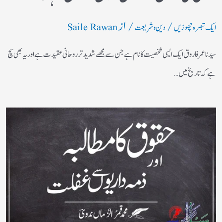
/
/ از
ایک تبصرہ چھوڑیں
دین و شریعت
Saile Rawan
سیدنا عمر فاروق ایک ایسی شخصیت کا نام ہے جن سے مجھے شدید تر روحانی عقیدت ہے اور یہ بھی سچ
ہے کہ تاریخ میں…