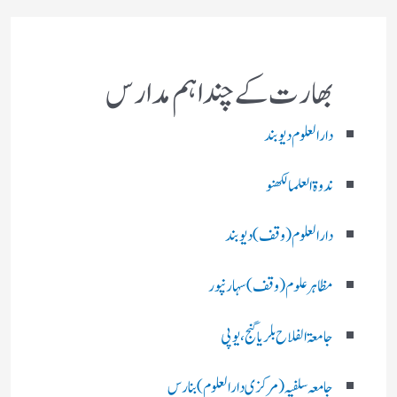
بھارت کے چند اہم مدارس
دارالعلوم دیوبند
ندوۃالعلما لکھنو
دارالعلوم (وقف)دیوبند
مظاہرعلوم (وقف)سہارنپور
جامعۃ الفلاح بلریاگنج،یوپی
جامعہ سلفیہ(مرکزی دارالعلوم )بنارس