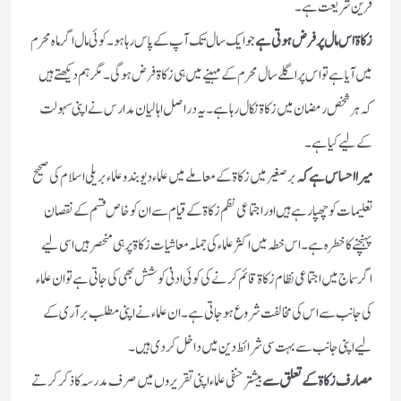
قرین شریعت ہے۔
زکاۃ اس مال پر فرض ہوتی ہے
جو ایک سال تک آپ کے پاس رہا ہو۔کوئی مال اگر ماہ محرم
میں آیا ہے تو اس پر اگلے سال محرم کے مہینے میں ہی زکاۃ فرض ہوگی۔مگر ہم دیکھتے ہیں
کہ ہر شخص رمضان میں زکاۃ نکال رہا ہے۔یہ دراصل اہالیان مدارس نے اپنی سہولت
کے لیے کیا ہے۔
میرا احساس ہے کہ
برصغیر میں زکاۃ کے معاملے میں علماء دیوبند و علماء بریلی اسلام کی صحیح
تعلیمات کو چھپا رہے ہیں اور اجتماعی نظم زکاۃ کے قیام سے ان کوخاص قسم کے نقصان
پہنچنے کا خطرہ ہے۔اس خطہ میں اکثرعلماء کی جملہ معاشیات زکاۃ پر ہی منحصر ہیں اسی لیے
اگر سماج میں اجتماعی نظام زکاۃ قائم کرنے کی کوئی ادنیٰ کوشش بھی کی جاتی ہے تو ان علماء
کی جانب سے اس کی مخالفت شروع ہوجاتی ہے۔ان علماء نے اپنی مطلب برآری کے
لیے اپنی جانب سے بہت سی شرائط دین میں داخل کردی ہیں۔
مصارف زکاۃکے تعلق سے
بیشترحنفی علماء اپنی تقریر وں میں صرف مدرسہ کا ذکر کرتے