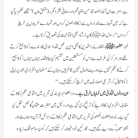
ہے:امرت ان آخذ الصدقۃ من اغنیائکم واردھا فی فقرائکم۔(متفق علیہ)”مجھے حکم دیا گیا
ہے کہ میں تمہارے مالداروں سے زکاۃ وصول کروں اور تمہارے غریبوں پر خرچ
کردوں“رسول اللہ ﷺ کایہ ارشاد بھی اجتماعیت کی تصدیق کرتا ہے۔
خود
حضورﷺ
،خلفائے راشدین کا بھی اسی پر عمل تھا، اسلامی کارندے زکوۃ جمع کرتے
تھے اور مرکز کی طرف سے اس کو مستحقین میں تقسیم کیا جاتا تھا۔جہاں جہاں زکوۃ جمع
کرنے کا نظم نہیں ہے اور بیت المال نہیں قائم ہیں،وہاں کے مسلمان انفرادی طور پر اپنی
زکوۃ نکال کر شرعی مصارف میں خرچ کرسکتے ہیں۔“
ان دونوں فتاویٰ میں نمایاں فرق ہے۔
دارالعلوم دیوبند کی تحریر میں اجتماعی نظم زکاۃ کے
مقابلہ انفرادی زکاۃ دینے کو ترجیح دی گئی ہے اور دلیل میں حضرت عثمان ؓ کا عمل نقل کیا
گیا ہے۔ندوہ العلماء لکھنو کی تحریر میں اجتماعی نظم زکاۃ کے دلائل قرآن و احادیث اور
آثار صحابہ ؓ سے دیے گئے ہیں۔قارئین خود فیصلہ کرسکتے ہیں کہ کون سا موقف زیادہ