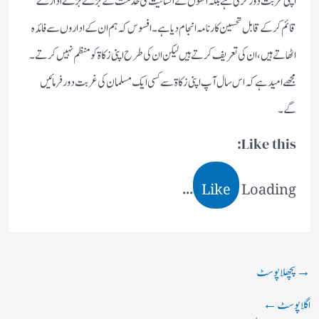
اپنی غربت دور کرلی ہے بلکہ انھوں نے انسانیت کی خدمت کے بڑے بڑے ادارے
قائم کرکے قابل تحسین کارنامہ انجام دیا ہے۔افسوس کہ ہم ان کے اداروں سے فائدہ
اٹھاتے ہیں،ان کی تعریف کرتے ہیں لیکن ان کی طرح اپنی زکاۃ کو منظم نہیں کرتے۔
مجھے امید ہے کہ اس سال آپ اپنی زکاۃ سے کسی ایک مسلمان کی غربت دور فرمائیں
گے۔
Like this:
Like
Loading...
→
پچھلا پوسٹ
اگلا پوسٹ
←