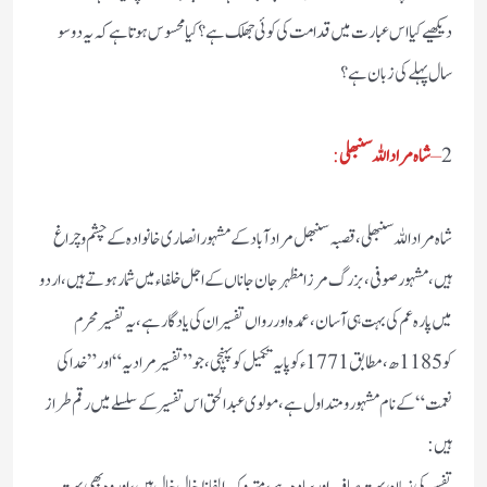
دیکھیے کیا اس عبارت میں قدامت کی کوئی جھلک ہے؟ کیا محسوس ہوتا ہے کہ یہ دو سو
سال پہلے کی زبان ہے؟
2
–
شاہ مراداللہ سنبھلی
:
شاہ مراد اللہ سنبھلی،قصبہ سنبھل مرادآباد کے مشہور انصاری خانوادہ کے چشم و چراغ
ہیں، مشہور صوفی، بزرگ مرزا مظہر جان جاناں کے اجل خلفاء میں شمار ہوتے ہیں، اردو
میں پارہ عم کی بہت ہی آسان، عمدہ اور رواں تفسیر ان کی یادگار ہے، یہ تفسیر محرم
کو 1185ھ، مطابق 1771ء کو پایہ تکمیل کو پہنچی، جو”تفسیر مرادیہ“اور”خدا کی
نعمت“کے نام مشہور و متداول ہے،مولوی عبدالحق اس تفسیر کے سلسلے میں رقم طراز
ہیں :
تفسیر کی زبان بہت صاف اور سادہ ہے،متروک الفاظ خال خال ہیں، اور وہ بھی بہت