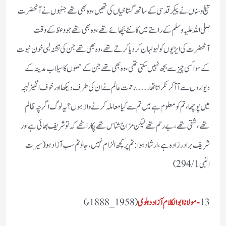
تیغ و سناں نے پیکر قدسی کے ساتھ گستاخیاں کی تھیں، وہ بھی تھے جنہوں نے آنحضرت
صلی اللہ علیہ وسلم کے راستے میں کانٹے بچھائے تھے، وہ بھی تھے جو وعظ کے وقت
آنحضرت کی ایڑیوں کو لہولہان کر دیا کرتے تھے،وہ بھی تھے جن کی تشنہ لبی خون نبوت
کے سوا کسی چیز سے بجھ نہیں سکتی تھی، وہ بھی تھے جن کے حملوں کا سیلاب مدینہ کے
دیواروں سے آ آکر ٹکراتا تھا………رحمت عالم نے ان کی طرف دیکھا اور خوف انگیز لہجہ
میں پوچھا، تم کو معلوم ہے میں تم سے کیا معاملہ کرنے والا ہوں؟یہ لوگ اگرچہ ظالم
تھے، شقی تھے ،بے رحم تھے لیکن مزاج شناس تھے پکار اٹھے کہ تو شریف بھائی ہے اور
شریف برادر زادہ ہے،ارشاد ہوا: تم پر کچھ الزام نہیں، جاؤ تم سب آزاد ہو (سیرت
النبی 294/1)
13
-مولانا ابوالکلام آزاد دہلوی
(1958_1888ء)