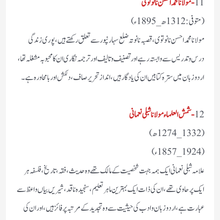
11
-مولانا محمد احسن نانوتوی
(متوفی :1312ھ_1895ء)
مولانا محمد احسن نانوتوی، قصبہ نانوتہ ضلع سہارنپور سے تعلق رکھتے ہیں، پوری زندگی
درس و تدریس سے وابستہ رہے اور تصنیف و تالیف اور ترجمہ نگاری ان کا محبوبہ مشغلہ تھا،
اردو زبان میں سترہ کتابیں ان کی یادگار ہیں، انداز تحریر صاف، دلکش اور بامحاورہ ہے ۔
12
-شمش العلماء مولانا شبلی نعمانی
(1332_1274ھ)
(1924_1857ء)
علامہ شبلی نعمانی ایک ہمہ جہت شخصیت کے مالک تھے وہ حدیث،فقہ،تاریخ، فلسفہ ہر
ایک پر حاوی تھے، ان کی ذات ایک بہترین ماہر تعلیم،سنجیدہ ناقد، شیریں بیاں واعظ سے
عبارت ہے، اردو زبان و ادب کی حیثیت سے وہ تجدید کے مرتبہ پر فائز ہیں،اور ان کی