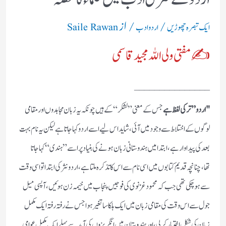
/
/ از
ایک تبصرہ چھوڑیں
اردو ادب
Saile Rawan
✍مفتی ولی اللہ مجید قاسمی
_______________
"اردو” ترکی لفظ ہے
جس کے معنی ”لشکر“ کے ہیں چونکہ یہ زبان مجاہدوں اور مقامی
لوگوں کے اختلاط سے وجود میں آئی، شاید اس لیے اسے اردو کہا جاتا ہے لیکن یہ نام بہت
بعد کی پیداوار ہے، ابتدا میں ہندوستانی زبان ہونے کی بنیاد پر اسے” ہندی“ کہا جاتا
تھا،چنانچہ قدیم کتابوں میں اسی نام سے اس کا تذکرہ ملتا ہے، اردو نثر کی ابتدا تو اسی وقت
سے ہو چکی تھی جب کہ محمود غزنوی کی فوجیں پنجاب میں خیمہ زن ہوئیں ، آپسی میل
جول سے اس وقت کی مقامی زبان میں ایک ہلکا سا تغیر ہوا جس نے رفتہ رفتہ ایک مکمل
زبان کی شکل اختیار کر لی ،اور ہندوستان میں انگریزوں کی آمد سے پہلے ایک مکمل عوامی