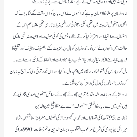
دینی ، مذہبی اور روحانی مسائل کے لیے دیگر زبانوں سے بے نیاز ہو گئے،
اردو زبان پر علماء کا احسان یہ ہے کہ انہوں نے اس زبان کو اس وقت گلے لگایا جب کہ
ابھی وہ آغوش تربیت میں تھی، ملکی،قانونی اور علمی زبان فارسی تھی، اہل علم اس کے
استعمال سے احتیاط اور احتراز کیا کرتے تھے،جس کی کوئی حیثیت اور اہمیت نہ تھی، ایسی
حالت میں انہوں نے اس نوزائدہ زبان کو بال و پر عنایت کئے،تصنیف و تالیف اور تبلیغ کا
ذریعہ بنایا ،نئے افکار، نیا لہجہ اور نیا اسلوب دیا، محاورات اور الفاظ کے ذخیرہ سے اسے مالا
مال کر دیا، اس کی نشونما اور ارتقاء میں اہم رول ادا کیا،اور اس قدر ترقی دی کہ آج یہ زبان
کروڑوں انسانوں کی دل کی دھڑکن بن چکی ہے۔
اردو نثر کے دریافت شدہ قدیم ترین چھوٹے چھوٹے رسائل آٹھویں صدی ہجری کے
ہیں جن میں سے زیادہ کا تعلق ”تصوف“سے ہے مثلاً شیخ عین الدین
(وفات: 795ھ) کی تصانیف اور خواجہ گیسو دراز کی تصنیف معراج العاشقین،شاہ
میرانجی بیجاپوری کی شرح مرغوب القلوب ،برہان الدین جانم (وفات: 990ھ) کی