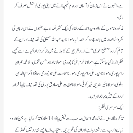
ہے، انہوں نے اس زبان کو آسان اور عام فہم بنانے میں اپنی پوری کوشش صرف کر
دی،
مذکورہ ناموں کے علاوہ سید احمد کے رفقاء کی ایک کثیر تعداد ہے جنہوں نے اس زبان کی
نشر و اشاعت میں بڑھ چڑھ کر حصہ لیا، مولانا سید عبداللہ حسینی کی تصانیف اور ان کے
قائم کردہ ”مطبع احمدی“ نے اردو لٹریچر کے پھیلانے میں جو کردار ادا کیا ہے اسے کیسے
نظر انداز کیا جا سکتا ہے، مولانا خرم علی کانپوری، مولانا اولاد حسن قنوجی، ملا محمد عمران
رام پوری، مولانا حیدر علی رام پوری، مولانا سخاوت علی جونپوری، حافظ اکرام الدین
دہلوی، مولانا خیر الدین شیرکوٹی،مولانا عنایت علی صادق پوری کی تصانیف یقیناً خزانہ
اردو کے بیش بہا جواہر ہیں ۔
ایک سرسری نظر :
تذکرہ نگاروں نے شاہ محمد اسحاق صاحب سے فیض یافتہ 14 علماء کا تذکرہ کیا ہے جن کا اردو
زبان و ادب سے رشتہ رہا ہے اور ان کی تحریریں دستیاب ہیں ایسے ہی روہیل کھنڈ کے