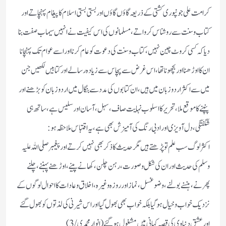
کرامت علی جونپوری کشتی کے ذریعہ گاؤں گاؤں اور بستی بستی اسلام کا پیغام پہنچاتے اور
کتاب و سنت سے روشناس کرواتے، مسلمانوں کی اس کیفیت نے انہیں سیماب صفت بنا
دیا کہ کسی کروٹ چین نہیں، کتاب و سنت کی دعوت کو عام کرنا اور اسے عوام تک پہنچانا
ان کا اوڑھنا اور بچھونا تھا،اس غرض سے پچاس سے زیادہ رسالے اور کتابیں لکھیں جن
میں سے اکثر اردو زبان میں ہیں، ان کتابوں کی مدد سے بنگال میں اردو زبان کو بڑھنے اور
پنپنے کا موقع ملا، تحریر کا اسلوب نہایت صاف ،سہل، آسان اور سلیس ہے، ساتھ ہی
شگفتگی، دل آویزی اور ادبی رنگ کی آمیزش بھی ہے، یہ اقتباس ملاحظہ ہو:
اکثر لوگ سب علم تو پڑھتے ہیں مگر حدیث کا ذکر بھی نہیں کرتے اور پیغمبر صلی اللہ علیہ
وسلم کی حدیث اور ان کی شکل و صورت، رہن چلن، کھانے پینے، اوڑھنے پہننے، چلنے
پھرنے، ہنسنے بولنے، وضو غسل، نماز اور روزہ وغیرہ، اخلاق و عادات کا احوال لوگوں کے
نزدیک خواب و خیال ہو گیا بلکہ خواب بھی بھول گیا اور اس شیرنی کی لذتوں کو بھول گئے
اور عشق دنیاوی کی قصہ کہانی میں مشغول ہو گئے( انوار محمدی /3)