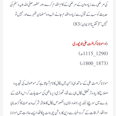
کی مرضی سے زیادہ ان کے مرضی کے کام مقدم کرے، اور حضور صلی اللہ علیہ وسلم کی
حدیث کو سب کے قول سے زیادہ مقدم جانے، تب وہ مسلمان ٹھہرے اور نہیں تو
نہیں”( تقویة الایمان /83)
6
-مولانا کرامَت علی جونپوری
(1290_1115ھ)
(1873_1800ء)
مولانا کرامت علی کے ساتھ ہی ذہن میں بنگال کا نام آجاتا ہے کہ موصوف کی تجدید و
اصلاح کا زیادہ تر تعلق بنگال ہی سے تھا، تھوڑی دیر ماضی کی سمت پلٹ کر اس وقت کے
بارے میں سوچئے جبکہ پورا ہندوستان بالخصوص بنگال کا علاقہ شرک و بدعت کا گڑھ بنایا
ہوا تھا، خرافات کے گرد و غبار سے دین کا روشن چہرہ اٹ چکا تھا،ایسے حالات میں مولانا