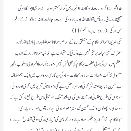
خدانخواستہ اگر ادبیات اردو کا سارا ذخیرہ جل کر خاکستر ہو جائے اور تنہا ابوالکلام کی
تخلیقات باقی رہ جائیں تو انشاءاللہ ادب اردو کی عظمت و جلالت کا اندازہ لگانے کے لیے
بس ہوگی ۔ ( اردو کا ادیب اعظم /11)
محی الدین احمد ابوالکلام کے متعلق ان کے معاصر مولانا عبدالماجد دریابادی کا مذکورہ
اعتراف کسی مبالغہ پر مبنی نہیں ہے بلکہ ایک حقیقت ہے، بلاشبہ مولانا اردو کے ادیب
اعظم ہیں، ان کی ادبی عظمت پر کلام کی گنجائش نہیں، مولانا آزاد کا انفرادی اسلوب،غیر
معمولی نزاکت، فصاحت اور زور خطابت، سادگی و پرکاری اردو ادب میں ایک اہم اضافہ
ہے جس پر زبان ہمیشہ فخر کرتی اور سر دھنتی رہے گی،مولانا کی تحریر میں گرمی اور روانی،
موجوں کی طرح طغیانی اور آبشاروں کی سی بلند آہنگ موسیقی اس طرح جمع ہو گئی ہے کہ
وہ سدا بہار پھولوں کا ایک حسین گلدستہ معلوم ہوتی ہے اور بقول مولانا دریابادی:
ابوالکلام نے اگر اپنے قلم سے ادب اردو کے چمن کی آبیاری نہ کی ہوتی تو تاریخ ادب اردو
کے ایک مستقل باب کے اوراق یقیناً سادہ رہ جاتے ( حوالہ سابق /12)