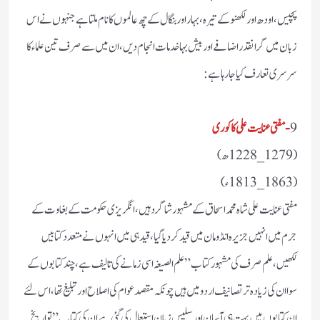
پچیس، اودھ اور لکھنو کے تیرہ، بہار اور بنگال کے چھ عالموں کا نام ملتا ہے جنہوں نے اس
زبان میں گرانقدر اضافے اور بیش بہا خدمات انجام دیں، ان میں سے صرف تین علماء کا
سرسری تعارف کیا جا رہا ہے:
9
-مفتی عنایت علی کاکوری
(1279_1228ھ)
(1863_1813ء)
مفتی عنایت علی شاہ محمد اسحاق کے مشہور شاگرد ہیں، انگریزی حکومت کے بغاوت کے
جرم میں انہیں جزیرہ انڈومان میں قید کر دیا گیا، قید ہی میں انہوں نے متعدد کتابیں
لکھیں، علم صرف کی مشہور کتاب ”علم الصیغہ اسی زمانے کی تالیف ہے، چند کتابوں کے
سوا ان کی زیادہ تر تصانیف اردو میں ہیں چونکہ مقصد عوام کی اصلاح اور تبلیغ تھا،اس لئے
ان کتابوں میں بہت ہی آسان اور سلیس زبان استعمال کی گئی ہے ان کی کتاب ”تواریخ