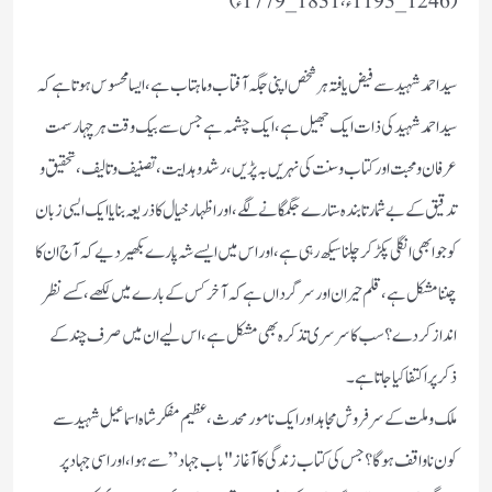
(1246_1193ء،1831_1779ء)
سید احمد شہید سے فیض یافتہ ہر شخص اپنی جگہ آفتاب و ماہتاب ہے، ایسا محسوس ہوتا ہے کہ
سید احمد شہید کی ذات ایک جھیل ہے،ایک چشمہ ہے جس سے بیک وقت ہر چہار سمت
عرفان و محبت اور کتاب و سنت کی نہریں بہ پڑیں، رشد و ہدایت، تصنیف و تالیف، تحقیق و
تدقیق کے بے شمار تابندہ ستارے جگمگانے لگے، اور اظہار خیال کا ذریعہ بنایا ایک ایسی زبان
کو جو ابھی انگلی پکڑ کر چلنا سیکھ رہی ہے،اور اس میں ایسے شہ پارے بکھیر دیے کہ آج ان کا
چننا مشکل ہے،قلم حیران اور سرگرداں ہے کہ آخر کس کے بارے میں لکھے،کسے نظر
انداز کر دے؟ سب کا سرسری تذکرہ بھی مشکل ہے، اس لیے ان میں صرف چند کے
ذکر پر اکتفا کیا جاتا ہے۔
ملک و ملت کے سرفروش مجاہد اور ایک نامور محدث ،عظیم مفکر شاہ اسماعیل شہید سے
کون ناواقف ہوگا؟جس کی کتاب زندگی کا آغاز "باب جہاد ” سے ہوا، اور اسی جہاد پر