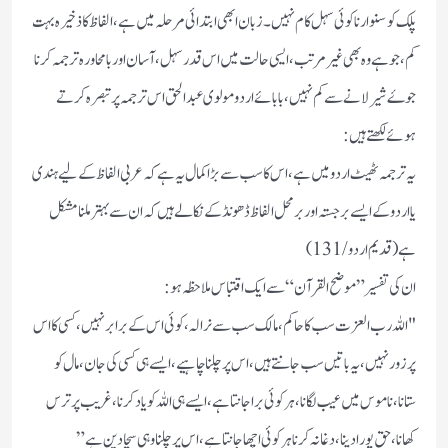
پلک کو سنوارنا کوئی سہل کام نہیں ۔ زبان ابھی ابتدائی مرحلہ میں ہے، الفاظ کا ذخیرہ بہت
کم، جو ہے وہ بھی غیر مرتب ،ایسی حالت میں اس قدر سہل،آسان اور بامحاورہ ترجمہ کرنا
جوۓ شیر لانے سے کم نہیں، بابائے اردو مولوی عبدالحق اس ترجمہ پر تبصرہ کرتے
ہوئے لکھتے ہیں:
یہ ترجمہ ٹھیٹ اردو میں ہے ،اس کا سب سے بڑا کمال یہ ہے کہ عربی الفاظ کے لیے ہندی
یا اردو کے ایسے برجستہ اور برمحل الفاظ ڈھونڈ کے نکالے ہیں کہ ان سے بہتر ملنا مشکل
ہے( قدیم اردو /131)
ان کی تفسیر ”موضح القرآن “سے ایک اقتباس ملاحظہ ہو:
"اللہ رب العزت سب کا حاکم، مالک سب سے نرالہ، کوئی اس کے برابر نہیں،کسی کا اس
پر زور نہیں، یہ باتیں سب جانتے ہیں، اس پر چلنا چاہیے ،ایسے ہی کسی کی جان، مال کو
ستانا، ناموس میں عیب لگانا، ہر کوئی برا جانتا ہے ،ایسے ہی اللہ کو یاد کرنا ،غریب پر ترس
کھانا، حق پورا دینا، دغا نہ کرنا ہر کوئی اچھا جانتا ہے ،اس پر چلنا وہی سچا دین ہے”