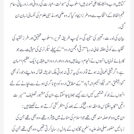
کتابیں ادب و انشاء کا اعلی نمونہ ہیں اسلوب کی سہولت، عبارت کی روانی اور زور بیانی، عام
فہم الفاظ کے انتخاب سے وہ طرز ایجاد کیا کہ وہ علمی اور مذہبی علوم کی ٹکسالی زبان بن
گئی۔
بیان کی ندرت، تعبیر کی سنجیدگی، دلچسپ طریقہ تحریر، اسلوب تحقیق اور طرز تنقید کی
تقلید سے کوئی حلقہ خالی نہ رہا ”ترقی انجمن اردو“ کے پہلے سیکرٹری کی حیثیت سے جو
کارہائے نمایاں انہوں نے انجام دیئے ہیں وہ اردو اور اردو داں طبقہ پر ایک عظیم احسان
ہے ،اگر شبلی نعمانی نہ ہوتے تو اردو کی یہ ترقی نہ ہوتی بلکہ اندیشہ تھا کہ وہ اپنے وجود کو بھی
گنوا بیٹھتی، "ورنیکو اسکیم الہ آباد” کے مطابق اردو کو دیوناگری ہونے سے بچانے کے لئے
انہوں نے جو کوششیں کیں اسے کیسے بھلایا جا سکتا ہے، ان کی مشہور تصنیف ”سیرت
النبی“کا یہ اقتباس ملاحظہ ہو، فتح مکہ کے بعد کی منظر کشی کرتے ہوئے لکھتے ہیں:
ان میں وہ حوصلہ مند بھی تھے جو اسلام کی مٹانے میں پیشرو تھے،وہ بھی تھے جن کی
زبانیں حضور صلی اللہ علیہ وسلم پر گالیوں کے بادل برسایا کرتی تھیں، وہ بھی تھے جن کی