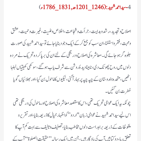
4
-سید احمد شہید : (1246_1201ھ,1831_1786ء
)
اصلاح و تجدید،رشد و ہدایت، جرأت و شجاعت، اخلاص و للہیت، غیرت و حمیت، عشق
و محبت، فقر و استغنا، ان سب کو جمع کر کے ایک وجود بنایا جائے تو سید احمد شہید کی صورت
جلوہ گر ہو جائے گی۔ معاشرہ کی اصلاح و درستگی کے لئے ان کی برپا کردہ تحریک نے مردہ
دلوں میں روح پھونک دی، نابینا دیدۂ روشن سے شرف یاب ہو گئے،سوکھی کھیتیاں لہلہا
اٹھیں، متحدہ ہندوستان کے چپہ چپہ پر بہار آگئی، نیکیوں کا ماحول بن گیا، اور بھلائیاں گویا
فطرت بن گئیں ۔
چونکہ یہ ایک عوامی تحریک تھی، اس کا مقصد معاشرہ کی اصلاح اور ماحول کی درستگی تھی
اس لیے سید احمد شہید نے عوامی زبان "اردو” کو اظہار خیال کا ذریعہ بنایا،اور تقریر و
ملفوظات کے ذریعہ براہِ راست دلوں مخاطب بنایا،تصنیف و تالیف سے بہت کم آپ کا
تعلق رہا، دو کتابیں آپ کی یادگار ہیں، جن میں ایک رسالہ ”حقیقت الصلوة“آپ کے