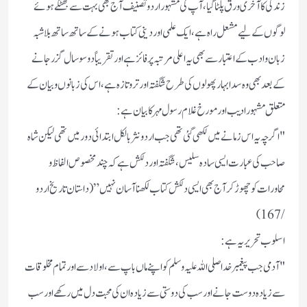
زندگی کا آخری ورق پلٹا گیا، آپ کی مشہور اردو تصنیف آج بھی بہت سے بھٹکے ہوئے
لوگوں کے لیے مشعل راہ ہے، ایک علمی اور دینی کتاب ہونے کے ساتھ ساتھ بلا شبہ
زبان و ادب کے اعتبار سے بھی یہ اعلی مرتبہ پر فائز ہے اور تقریباً دو سو سال گزر جانے
کے بعد بھی وہ سدا بہار پھولوں کی طرح شگفتہ اور تروتازہ ہے،اس کی زبانوں وبیان کے
متعلق مشہور ادیب اور مورخ غلام رسول مہر کا بیان ہے:
"اگرچہ یہ اس زمانے میں لکھی گئی تھی جب اردو نثر بالکل ابتدائی دور میں تھی لیکن شاہ
صاحب کی عبارت ایسی سادہ سلیس،شگفتہ اور دلکش ہے کہ چند مخصوص الفاظ و
محاورات کو چھوڑ کر آج بھی ایسی دلکش کتاب لکھنا آسان نہیں” (داستان تاریخ اردو
/167)
اسلوب تحریر یہ ہے:
"آدمی جب پیغمبر خدا صلی اللہ علیہ وسلم کو اپنے ماں باپ سے، اولاد سے اور تمام مخلوقات
سے زیادہ دوست جانے اور سب کی دوستی سے زیادہ ان کی محبت دل میں رکھے اور سب