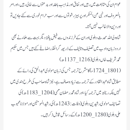
عوام ان کی متابعت میں رہیں اور نفاق اور مذاہب باطلہ اور بدعتوں سے خالی رہیں، اور امر
بالمعروف اور نہی عن المنکر اور پرہیز رشوتوں سے اور سب حرام خوری سے کئے جاویں تو
اور دین والا غالب نہیں آتا ۔
شاہ ولی اللہ محدث دہلوی اور ان کے فرزندوں سے فیض یافتہ دیگر بہت سے علماء نے بھی
اردو زبان و ادب میں تصنیف و تالیف کے ذریعہ گرانقدر اضافے کئے ہیں جس میں حکیم
محمد شریف خاں دہلوی (1216_1137ھ)
(1801_1724ء) کا مشرح ترجمہ جس کی زبان مولوی عبدالحق کی رائے کے
مطابق شاہ عبدالقادر کے ترجمہ سے زیادہ صاف ہے،نیز شاہ صاحب کی طرح ہندی میں
نہیں بلکہ ریختہ میں ترجمہ کیا ،اور شاہ محمد رمضان مہمی (1204_1183ھ) کی
تصانیف مولوی رشیدین دہلوی (وفات :1243ھ) کی رشید المومنین اور مولانا محبوب
علی دہلوی (1280_1200ھ) کے رسائل قابل ذکر ہیں۔