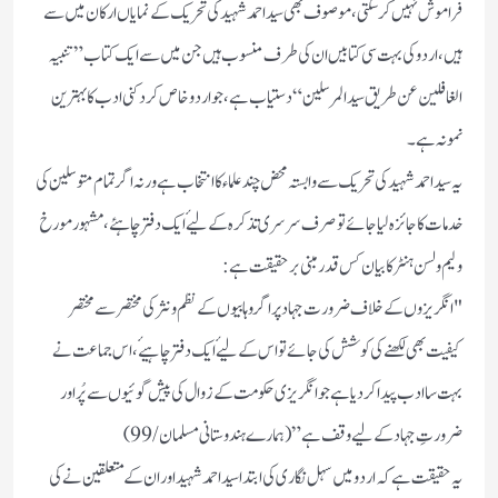
فراموش نہیں کر سکتی ،موصوف بھی سید احمد شہید کی تحریک کے نمایاں ارکان میں سے
ہیں، اردو کی بہت سی کتابیں ان کی طرف منسوب ہیں جن میں سے ایک کتاب ”تنبیہ
الغافلین عن طریق سید المرسلین“دستیاب ہے، جو اردو خاص کر دکنی ادب کا بہترین
نمونہ ہے۔
یہ سید احمد شہید کی تحریک سے وابستہ محض چند علماء کا انتخاب ہے ورنہ اگر تمام متوسلین کی
خدمات کا جائزہ لیا جائے تو صرف سرسری تذکرہ کے لیۓ ایک دفتر چاہئے، مشہور مورخ
ولیم ولسن ہنٹر کا بیان کس قدر مبنی برحقیقت ہے :
"انگریزوں کے خلاف ضرورت جہاد پر اگر وہابیوں کے نظم و نثر کی مختصر سے مختصر
کیفیت بھی لکھنے کی کوشش کی جائے تو اس کے لیۓ ایک دفتر چاہیۓ،اس جماعت نے
بہت سا ادب پیدا کر دیا ہے جو انگریزی حکومت کے زوال کی پیش گوئیوں سے پُر اور
ضرورتِ جہاد کے لیے وقف ہے” (ہمارے ہندوستانی مسلمان/99 )
یہ حقیقت ہے کہ اردو میں سہل نگاری کی ابتدا سید احمد شہید اور ان کے متعلقین نے کی