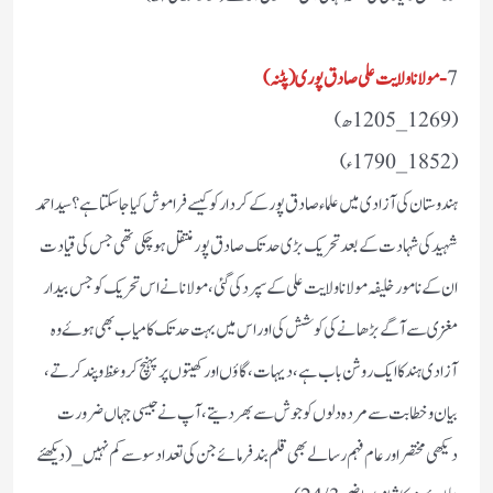
7
-مولانا ولایت علی صادق پوری (پٹنہ)
(1269_1205ھ)
(1852_1790ء)
ہندوستان کی آزادی میں علماء صادق پور کے کردار کو کیسے فراموش کیا جا سکتا ہے؟ سید احمد
شہید کی شہادت کے بعد تحریک بڑی حد تک صادق پور منتقل ہو چکی تھی جس کی قیادت
ان کے نامور خلیفہ مولانا ولایت علی کے سپرد کی گئی، مولانا نے اس تحریک کو جس بیدار
مغزی سے آگے بڑھانے کی کوشش کی اور اس میں بہت حد تک کامیاب بھی ہوۓ وہ
آزادی ہند کا ایک روشن باب ہے،دیہات، گاؤں اور کھیتوں پر پہنچ کر وعظ و پند کرتے،
بیان و خطابت سے مردہ دلوں کو جوش سے بھر دیتے، آپ نے جیسی جہاں ضرورت
دیکھی مختصر اور عام فہم رسالے بھی قلم بند فرمائے جن کی تعداد سو سے کم نہیں_( دیکھئے