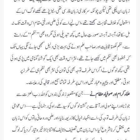
زبان بن چکی تھی لیکن چونکہ سرکاری زبان فارسی تھی،نیز پڑھے لکھے لوگ اس کے
استعمال کو خلاف ثقاہت سمجھتے تھے، اس لیے اسے کوئی علمی اور فنی مقام اس وقت تک نہ
مل سکا تھا ،آہستہ آہستہ صورتِ حال میں کچھ تبدیلی ہوئی مگر وہ بھی ”نظم“کے راستے
سے، نظم لکھنا قابلیت اور صاحبِ علم ہونے کی بہت بڑی دلیل سمجھی جانے لگی یہاں تک
کہ خطوط بھی نظم میں لکھے جاتے تھے،نثر اس وقت بھی ایک گوشۂ گمنامی میں پڑی ہوئی
تھی ،کچھ لوگوں نے اگر اس طرف توجہ بھی کی تو ان کی نثر بھی نظم ہی کے طرز پر
ہوتی،مغلق اور پیچیدہ عبارتیں اور اس پر طرفہ تماشا سجع اور قافیہ کی رعایت ۔
علماء کرام اور صوفیاء عظام نے
— جن کا مقصدِ زندگی بندوں کو اللہ رب العزت سے
جوڑنا اور اپنے مولی اور آقا سے برگشتہ لوگوں کو سیدھے راہ کی رہنمائی ہے —اس عوامی
زبان کی طرف توجہ کی، اسے اظہار خیال کا ذریعہ بنایا، اور علمی و روحانی باتوں کو اس زبان
میں منتقل کرناشروع کیا، اس زبان میں تصنیف و تالیف کا اتنا بڑا ذخیرہ تیار کردیا کہ لوگ