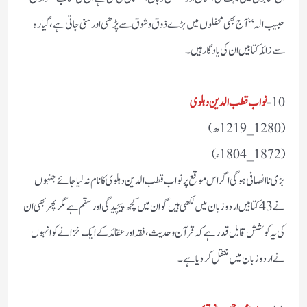
حبیب الہ“آج بھی محفلوں میں بڑے ذوق و شوق سے پڑھی اور سنی جاتی ہے ،گیارہ
سے زائد کتابیں ان کی یادگار ہیں ۔
10-
نواب قطب الدین دہلوی
(1280_1219ھ)
(1872_1804ء)
بڑی ناانصافی ہوگی اگر اس موقع پر نواب قطب الدین دہلوی کا نام نہ لیا جائے جنہوں
نے 43 کتابیں اردو زبان میں لکھی ہیں گو ان میں کچھ پیچیدگی اور سقم ہے مگر پھر بھی ان
کی یہ کوشش قابل قدر ہے کہ قرآن و حدیث، فقہ اور عقائد کے ایک خزانے کو انہوں
نے اردو زبان میں منتقل کر دیا ہے ۔