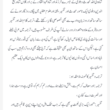
شاہ ولی اللہ محدث دہلوی کے تیسرے فرزند اور شاہ عبدالقادر کے برادر کلاں شاہ رفیع
الدین دہلوی ایک نامور محدث اور تفسیر، فقہ اور علوم عقلیہ میں یگانہ روزگار ہونے کے
ساتھ ساتھ اردو زبان و ادب سے بھی خصوصی لگاٶ رکھتے تھے،ترجمہ کلام اللہ اور تفسیر
سورہ بقرہ کے علاوہ متعدد اردو رسالے آپ کی طرف منسوب ہیں ،ترجمہ میں عربی جملے
اور ساخت کی پابندی کا خاص خیال رکھا گیا ہے جس کی وجہ سے زبان کسی قدر نامانوس ہو
گئی ہے، لیکن اس کے ساتھ ہی یہ بھی حقیقت ہے کہ آج جتنے بھی اردو تراجم ہیں سب کی
بنیاد اور اساس انہی دونوں بھائیوں کا ترجمہ ہے،اردو بولنے والوں پر ان کا یہ ایک عظیم
احسان ہے
ترجمہ و تفسیر کا نمونہ ملاحظہ ہو :
ترجمہ: اور معاف کر ہم سے،بخش واسطے ہمارے اور رحم کر ہم کو، تو ہی ہے دوست ہمارا
اور نصرت دے کفار پر،
تفسیر: "اور ایک بڑی نعمت یہ بھی ہے کہ جب تلک اہل دین اپنے دین پر قائم رہیں اور