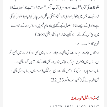
ملفوظات کی کتابی شکل ہے، اور دوسری کتاب تفسیر ”سورۃ الحمد“ ہے جو انہوں نے املا
کروائی ہے جس میں بقول مولوی عبدالحلیم چشتی، بالکل بول چال کی زبان استعمال کی گئی
ہے، ہندی کے ایسے الفاظ استعمال کیے گئے ہیں جو عام فہم ہیں اور اس دور کے محاورے
میں رچ بس گئے تھے_(دیکھیے مقالہ عبدالحلیم چشتی/268)
تحریر کا اسلوب یہ ہے:
جزا کا دن قیامت ہے، اور اللہ کی مالکیت ہمیشہ ہے، دنیا میں بھی، اور آخرت میں بھی، مگر
ان دونوں میں اتنا فرق ہے کہ دنیا میں بظاہر اور بھی مالک کہلاتے ہیں گو وہ مالکیت،
عاریت ، ناپائدار ہے کیونکہ اصل مالک اللہ ہی ہے لیکن قیامت میں یہ عاریت کی مالکیت
بھی اٹھ جائے گی( تفسیر سورہ الحمد33_32)
5
-شاہ اسماعیل شہید دہلوی