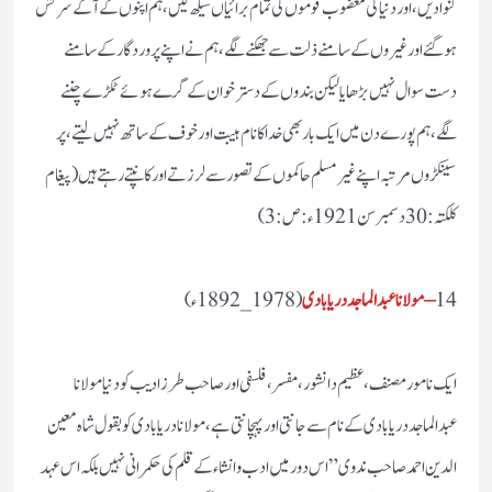
گنوادیں، اور دنیا کی مغضوب قوموں کی تمام برائیاں سیکھ لیں، ہم اپنوں کے آگے سرکش
ہو گئے اور غیروں کے سامنے ذلت سے جھکنے لگے، ہم نے اپنے پروردگار کے سامنے
دست سوال نہیں بڑھایا لیکن بندوں کے دسترخوان کے گرے ہوئے ٹکڑے چننے
لگے، ہم پورے دن میں ایک بار بھی خدا کا نام ہیبت اور خوف کے ساتھ نہیں لیتے، پر
سینکڑوں مرتبہ اپنے غیر مسلم حاکموں کے تصور سے لرزتے اور کانپتے رہتے ہیں (پیغام
کلکتہ : 30 دسمبر سن 1921ء:ص:3)
14
– مولانا عبدالماجد دریابادی
(1978_1892ء)
ایک نامور مصنف، عظیم دانشور، مفسر، فلسفی اور صاحب طرز ادیب کو دنیا مولانا
عبدالماجد دریابادی کے نام سے جانتی اور پہچانتی ہے، مولانا دریابادی کو بقول شاہ معین
الدین احمد صاحب ندوی ”اس دور میں ادب و انشاء کے قلم کی حکمرانی نہیں بلکہ اس عہد