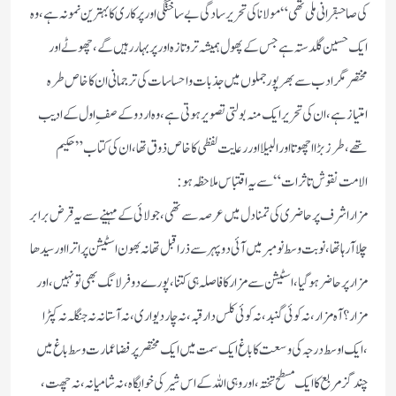
کی صاحبقرانی ملی تھی“ مولانا کی تحریر سادگی بے ساختگی اور پرکاری کا بہترین نمونہ ہے، وہ
ایک حسین گلدستہ ہے جس کے پھول ہمیشہ تر و تازہ اور پر بہار رہیں گے،چھوٹے اور
مختصر مگر ادب سے بھرپور جملوں میں جذبات و احساسات کی ترجمانی ان کا خاص طرہ
امتیاز ہے، ان کی تحریر ایک منہ بولتی تصویر ہوتی ہے، وہ اردو کے صفِ اول کے ادیب
تھے،طرز بڑا اچھوتا اور البیلا اور رعایت لفظی کا خاص ذوق تھا، ان کی کتاب ”حکیم
الامت نقوش تاثرات“ سے یہ اقتباس ملاحظہ ہو:
مزار اشرف پر حاضری کی تمنا دل میں عرصہ سے تھی، جولائی کے مہینے سے یہ قرض برابر
چلا آرہا تھا،نوبت وسط نومبر میں آئی دوپہر سے ذرا قبل تھانہ بھون اسٹیشن پر اترا اور سیدھا
مزار پر حاضر ہو گیا،اسٹیشن سے مزار کا فاصلہ ہی کتنا، پورے دو فرلانگ بھی تو نہیں، اور
مزار؟ آہ مزار، نہ کوئی گنبد، نہ کوئی کلس دار قبہ، نہ چار دیواری، نہ آستانہ نہ جنگلہ نہ کپڑا
،ایک اوسط درجہ کی وسعت کا باغ ایک سمت میں ایک مختصر پرفضا عمارت وسط باغ میں
چند گز مربع کا ایک مسطح تختہ،اور وہی اللہ کے اس شیر کی خوابگاہ، نہ شامیانہ، نہ چھت،