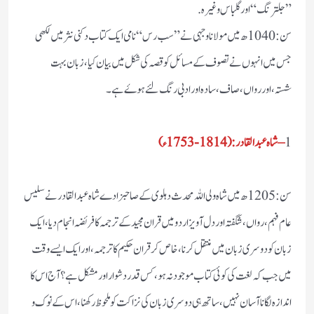
”جلترنگ“ اور گلباس وغیرہ.
سن : 1040ھ میں مولانا وجہی نے” سب رس “نامی ایک کتاب دکنی نثر میں لکھی
جس میں انہوں نے تصوف کے مسائل کو قصہ کی شکل میں بیان کیا،زبان بہت
شستہ،اور رواں ،صاف ،سادہ اور ادبی رنگ لئے ہوۓ ہے۔
1
– شاہ عبدالقادر : (1814-1753ء)
سن: 1205ھ میں شاہ ولی اللہ محدث دہلوی کے صاحبزادے شاہ عبدالقادر نے سلیس
عام فہم،رواں ، شگفتہ اور دل آویز اردو میں قران مجید کے ترجمہ کا فریضہ انجام دیا، ایک
زبان کو دوسری زبان میں منتقل کرنا ،خاص کر قران حکیم کا ترجمہ، اور ایک ایسے وقت
میں جب کہ لغت کی کوئی کتاب موجود نہ ہو ،کس قدر دشوار اور مشکل ہے ؟آج اس کا
اندازہ لگانا آسان نہیں،ساتھ ہی دوسری زبان کی نزاکت کو ملحوظ رکھنا، اس کے نوک و