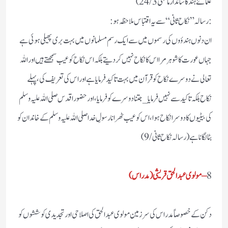
علمائے ہند کا شاندار ماضی 24/3)
:رسالہ ”نکاح ثانی “سے یہ اقتباس ملاحظہ ہو:
ان دنوں ہندؤوں کی رسموں میں سے ایک رسم مسلمانوں میں بہت بری پھیلی ہوئی ہے
جہاں عورت کا شوہر مرا اس کا نکاح نہیں کر دیتے بلکہ اس نکاح کو عیب سمجھتے ہیں اور اللہ
تعالی نے دوسرے نکاح کو قرآن میں بہت تاکید فرمایا ہے اور اس کی تعریف کی، پہلے
نکاح بلکہ تاکید سے نہیں فرمایا_ جتنا دوسرے کو فرمایا،اور حضور اقدس صلی اللہ علیہ وسلم
کی بیٹیوں کا دوسرا نکاح ہوا، اس کو عیب ٹھرانا رسولِ خدا صلی اللہ علیہ وسلم کے خاندان کو
بٹا لگانا ہے( رسالہ نکاح ثانی /9)
8
– مولوی عبدالحق قریشی (مدراس)
دکن کے خصوصاً مدراس کی سرزمین مولوی عبدالحق کی اصلاحی اور تجدیدی کوششوں کو