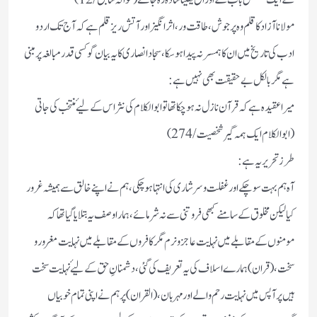
مولانا آزاد کا قلم وہ پرجوش، طاقت ور، اثر انگیز اور آتش ریز قلم ہے کہ آج تک اردو
ادب کی تاریخ میں ان کا ہمسر نہ پیدا ہو سکا، سجاد انصاری کا یہ بیان گو کسی قدر مبالغہ پر مبنی
ہے مگر بالکل بے حقیقت بھی نہیں ہے :
میرا عقیدہ ہے کہ قرآن نازل نہ ہو چکا تھا تو ابو الکلام کی نثر اس کے لیۓ منتخب کی جاتی
(ابوالکلام ایک ہمہ گیر شخصیت /274)
طرز تحریر یہ ہے:
آہ ہم بہت سو چکے اور غفلت و سرشاری کی انتہا ہو چکی، ہم نے اپنے خالق سے ہمیشہ غرور
کیا لیکن مخلوق کے سامنے کبھی فروتنی سے نہ شرمائے، ہمارا وصف یہ بتلایا گیا تھا کہ
مومنوں کے مقابلے میں نہایت عاجز و نرم مگر کافروں کے مقابلے میں نہایت مغرور و
سخت،( قران) ہمارے اسلاف کی یہ تعریف کی گئی، دشمنانِ حق کے لیۓ نہایت سخت
ہیں پر آپس میں نہایت رحم والے اور مہربان، (القران) پر ہم نے اپنی تمام خوبیاں