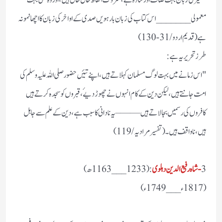
معمولی _______اس کتاب کی زبان بارہویں صدی کے اواخر کی زبان کا اچھا نمونہ
ہے (قدیم اردو /31-130)
طرز تحریر یہ ہے:
"اس زمانے میں بہت لوگ مسلمان کہلاتے ہیں، اپنے تئیں حضور صلی اللہ علیہ وسلم کی
امت جانتے ہیں، لیکن دین کے کام انہوں نے چھوڑ دیۓ، قبروں کو سجدہ کرتے ہیں
کافروں کی رسمیں بجا لاتے ہیں——– یہ نادانی کا سبب ہے،دین کے علم سے جاہل
ہیں، ناواقف ہیں۔(تفسیر مرادیہ/119)
3
-شاہ رفیع الدین دہلوی
: (1233___1163ھ)
(1817ء___1749ء)