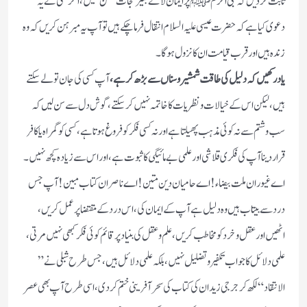
ثابت كرديں كہ نبى اكرم ﷺ پر ايمان لائے بغير نجات ممكن نہيں، اگر كسى نے يہ
دعوى كيا ہے كہ حضرت عيسى علیہ السلام انتقال فرما چكے ہيں تو آپ یہ مبرہن كريں كہ وه
زنده ہيں اور قرب قيامت ان كا نزول ہوگا۔
ياد ركهيں كہ دليل كى طاقت شمشیر و سناں سے بڑھ کر ہے،
آپ كسى كى جان تو لے سكتے
ہيں، ليكن اس كے خيالات و نظريات كا خاتمہ نہيں كر سكتے، گوش دل سے سن ليں كہ
سب و شتم سے نہ كوئى مذہب پھیلتا ہے اور نہ كسى فكر كو فروغ ہوتا ہے، كسى كو گمراه يا كافر
قرار دينا آپ كى فكرى قلاشى اور علمى بے مائيگى كا ثبوت ہے، اور اس سے زياده كچھ نہيں۔
اے غيوران ملت بيضاء! اے حاميان دين متين! اے ناصران كتاب مبين! آپ جس
درد سے بيتاب ہيں وه دليل ہے آپ كے ايمان كى، اس درد كے مقتضا پر عمل كريں،
اٹهيں اور عقل و خرد كو مخاطب كريں، علم وعقل كى بنياد پر قائم كوئى فكر كبهى نہيں مرتى،
علمى دلائل كا جواب تکفیر و تضلیل نہيں، بلكہ علمى دلائل ہيں، جس طرح شبلى نے ”
الانتقاد “ لكھ کر جرجى زيدان كى كتاب كى سحر آفرينى ختم كردى، اسى طرح آپ بهى عصر