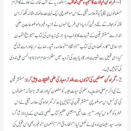
1
–
گمراه كن خيالات كا سنجيده علمى تعاقب
:
اسكندريہ كے كتب خانہ كے جلانے كا الزام
مسلمانوں پر لگايا گيا تو علامہ شبلى نے اس موضوع پر ايك نہايت عالمانہ مقالہ لكھ كر اس
فتنہ كو ہميشہ كے لئے دفن كرديا، اسى طرح انہوں نے جزیہ وغيره موضوعات پر علمى
انداز سے مستشرقین كے شبہات كا جواب ديا، جرجى زيدان كى كتاب ” تاريخ التمدن
الاسلامى “ كا رد لكها، ان كى كتاب ” الانتقاد “ كو علامہ رشيد رضا نے سراہا اور اسے شائع
كيا، اسى قبیل سے شیعیت اور قاديانيت كى ترديد ميں مفكر اسلام مولانا ابو الحسن على ندوى
كى كتابيں ہيں۔
2
– گمراه كن مصنفين كى كتابوں سے بلند تر معيار كى علمى تحقيقات پيش كرنا:
مستشرقین
نے نبی اكرم صلى الله عليه وسلم كى حيات طيبہ كو مطعون كيا اور خدشہ بڑها كہ مسلمانوں
كى نئى نسل اس موضوع پر مستشرقین كى كتابيں پڑھ کر گمراه ہوگى، علامہ شبلى نے اس
خطره كو محسوس كيا اور ” سيرت النبى “ جيسى عظيم كتاب لکھی جسے ان كے مايۂ ناز شاگرد
علامہ سيد سلیمان ندوى نے مكمل كيا، ” الفاروق “ ، ” النعمان “ وغيره بهى اس قبیل كى