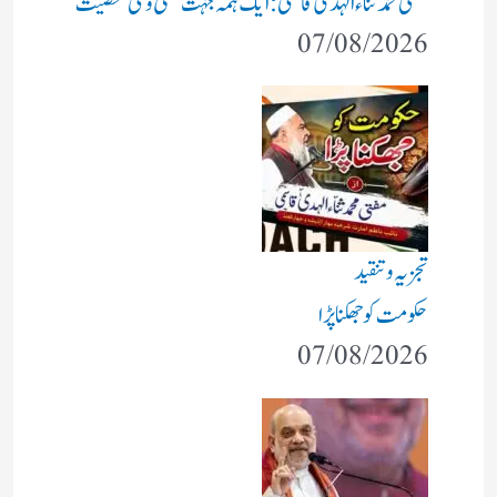
مفتی محمد ثناء الہدیٰ قاسمی: ایک ہمہ جہت علمی و ملی شخصیت
07/08/2026
تجزیہ و تنقید
حکومت کو جھکنا پڑا
07/08/2026