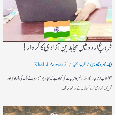
فروغِ اردو میں مجاہدین آزادی کا کردار!
/
/ از
ایک تبصرہ چھوڑیں
تجزیہ و تنقید
Khalid Anwar
’’انقلاب زندہ باد‘‘کا انقلابی نعرہ اس بات کی گواہ ہے کہ مجاہدین آزادی نے ملک کی آزادی اور
تحریک آزادی میں شمولیت کے ساتھ ساتھ…