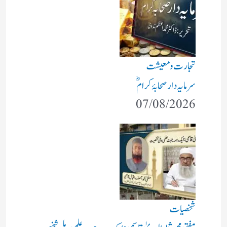
تجارت و معیشت
سرمایہ دار صحابۂ کرامؓ
07/08/2026
شخصیات