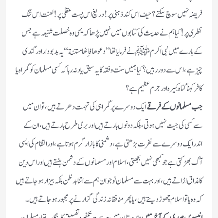
فريضہ نہيں سوچ سكتے؟ حيف اس كند ذہنى پر! دريغ اس پست عقلى پر! لعنت اس تنگ
نظرى پر! كيا ہم نے حديث كى كتابوں ميں نہیں پڑها كہ يہى وه خصلت شنیعہ ہے جس
كے بارے ميں نبى اكرم ﷺ نے فرمايا تها ” دعوها فإنها منتنة “ يہ بدبو دار اور گندى
چیز ہے، اس سے دور رہيں؟ كيا ہميں سنت و فقہ كا يہ سبق ياد نہ رہا كہ كسى مسلمان كو گمراه يا
كافر كہنا گناه كبيره اور جرم عظيم ہے؟
جب مسلمانوں كے فرقے
ايك دوسرے پر گمراہى كى تہمت دهرتے ہيں، تو ان ميں
سے كسى كى جيت نہيں ہوتى ، بلكہ دونوں ہارتے ہيں اور برى طرح ہارتے ہيں، ان كے
اندر ايك دوسرے سے نفرت بڑھتی ہے، دشمنى كا بازار گرم ہوتا ہے، اور انتقام كى ايسى
آگ بهڑكتى ہے جو كبهى نہيں بجھتى، اسلام اور مسلمانوں كے دشمن ہنستے ہيں اور اس دين
كا مذاق اڑاتے ہيں، اور بہت سے مسلمان نوجوان ہم سے اتنا بدظن بلكہ بيزار ہوجاتے ہيں
كہ وه يا تو اسلام چهوڑ ديتے ہيں، يا پهر منافقانہ زندگى گزارنے پر مجبور ہو جاتے ہيں۔