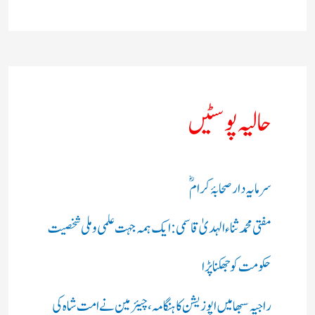
حالیہ پوسٹیں
سرمایہ دار صحابۂ کرامؓ
مفتی محمد ثناء الہدیٰ قاسمی: ایک ہمہ جہت علمی و ملی شخصیت
حکومت کو جھکنا پڑا
راجیہ سبھا میں اپوزیشن کا ہنگامہ، چیئرمین نے امت شاہ کی