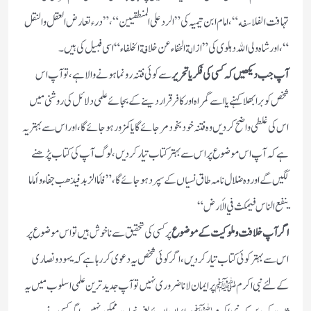
تہافت الفلاسفه “ ، امام ابن تیمیہ كى ” الرد على المنطقيين “ ، ” درء تعارض العقل والنقل
“ ، اور شاه ولى الله دہلوى كى ” ازالة الخفاء عن خلافة الخلفاء “ اسى فبیل كى ہيں۔
آپ جب دیکھیں كہ كسى كى فكر يا تحرير
سے كوئى فتنہ رو نما ہونے والا ہے، تو آپ اس
شخص كو برا بهلا كہنے يا اسے گمراه اور كافر قرار دينے كے بجائے علمى دلائل كى روشنى ميں
اس كى غلطى واضح كرديں وه فتنہ خود بخود مر جائے گا يا كمزور ہو جائے گا، اور اس سے بہتر يہ
ہے كہ آپ اس موضوع پر اس سے بہتر كتاب تيار كرديں، لوگ آپ كى كتاب پڑهنے
لگیں گے اور وه ضلال نامہ طاق نسياں كے سپرد ہوجائے گا ، ” فأما الزبد فيذهب جفاء وأما ما
ينفع الناس فيمكث في الأرض “
اگر آپ خلافت و ملوكيت كے موضوع
پر كسى كى تحقیق سے ناخوش ہيں تو اس موضوع پر
اس سے بہتر كوئى كتاب تيار كرديں، اگر كوئى شخص یہ دعوى كر رہا ہے كہ يہود و نصارى
كے لئے نبى اكرم ﷺ پر ايمان لانا ضرورى نہيں تو آپ جديد ترين علمى اسلوب ميں یہ