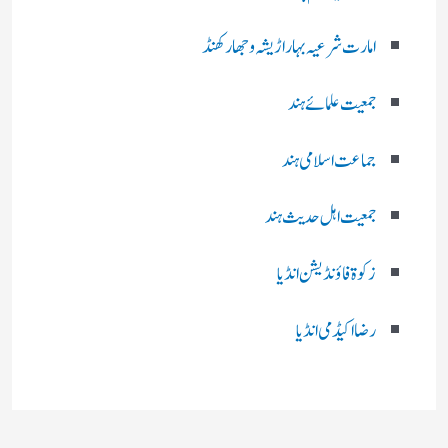
امارت شرعیہ بہار اڑیشہ و جھارکھنڈ
جمعیت علمائے ہند
جماعت اسلامی ہند
جمعیت اہل حدیث ہند
زکوۃ فاؤنڈیشن انڈیا
رضا اکیڈمی انڈیا