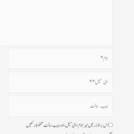
اس براؤزر میں میرا نام، ای میل، اور ویب سائٹ محفوظ رکھیں