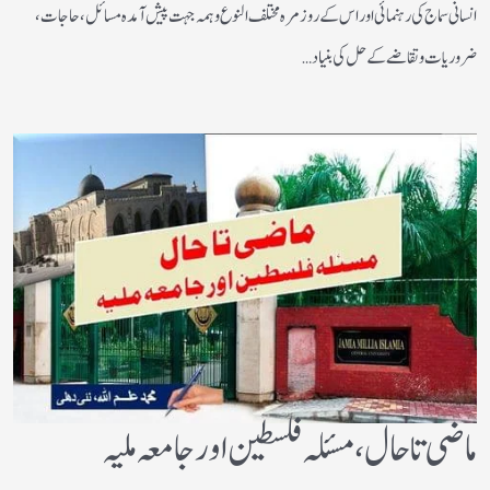
انسانی سماج کی رہنمائی اور اس کے روز مرہ مختلف النوع وہمہ جہت پیش آمدہ مسائل ، حاجات ،
ضروریات وتقاضے کے حل کی بنیاد…
ماضی تا حال، مسئلہ فلسطین اور جامعہ ملیہ