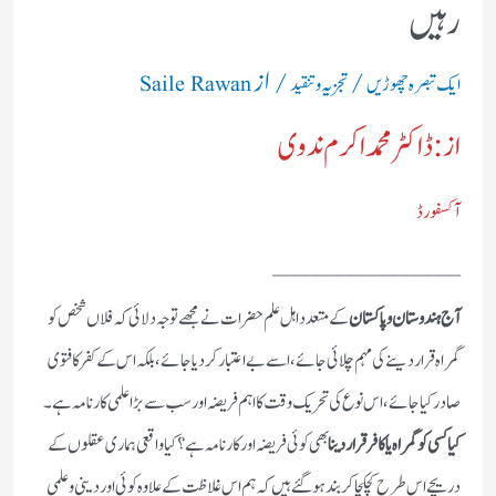
رہیں
/
/ از
ایک تبصرہ چھوڑیں
تجزیہ و تنقید
Saile Rawan
از: ڈاکٹر محمد اکرم ندوی
آکسفورڈ
_________________
آج ہندوستان و پاكستان
كے متعدد اہل علم حضرات نے مجهے توجہ دلائى كہ فلاں شخص كو
گمراه قرار دينے كى مہم چلائى جائے، اسے بے اعتبار كر ديا جائے، بلكہ اس كے كفر كا فتوى
صادر كيا جائے، اس نوع كى تحريك وقت كا اہم فريضہ اور سب سے بڑا علمى كارنامہ ہے۔
كيا كسى كو گمراه يا كافر قرار دينا
بهى كوئى فريضہ اور كارنامہ ہے؟ كيا واقعى ہمارى عقلوں كے
دريچے اس طرح كچكچا كر بند ہوگئے ہيں كہ ہم اس غلاظت كے علاوه كوئى اور دينى وعلمى