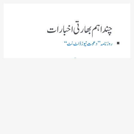
چند اہم بھارتی اخبارات
روز نامہ ’’ دعوت نیوز ڈاٹ نٹ‘‘
روزنامہ ’’ منصف‘‘ حیدر آباد
روزنامہ ’’ انقلاب‘‘ لکھنؤ
روز نامہ ’’راشٹریہ سہارا اردو
روزنامہ ’’اخبارمشرق‘‘ کولکاتا
روزنامہ ’’اعتماد‘‘ حیدرآباد