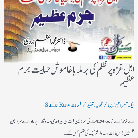
اہل غزہ پر ظلم کی برملا یا خاموش حمایت جرم
عظیم
/
/ از
ایک تبصرہ چھوڑیں
تجزیہ و تنقید
Saile Rawan
اے غزہ! اے ثبات واستقامت کی سرزمین! اللہ ہی تیرا حامی ومددگار ہے، اور اے سرزمین
فلسطین! اس ذات وحدہ لاشریک کی قسم جس کے…