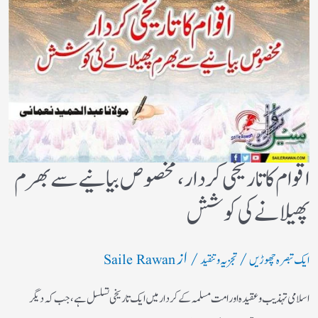
اقوام کا تاریخی کردار،مخصوص بیانیے سے بھرم
پھیلانے کی کوشش
/
/ از
ایک تبصرہ چھوڑیں
تجزیہ و تنقید
Saile Rawan
اسلامی تہذیب و عقیدہ اور امت مسلمہ کے کردار میں ایک تاریخی تسلسل ہے، جب کہ دیگر