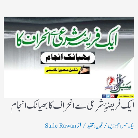
ایک فریضۂِ شرعی سے انحراف کا بھیانک انجام
/
/ از
ایک تبصرہ چھوڑیں
تجزیہ و تنقید
Saile Rawan