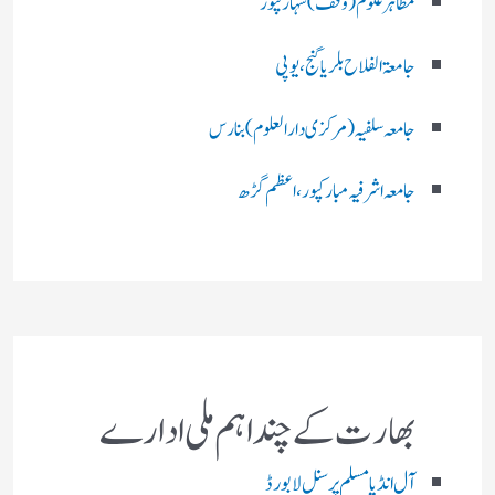
مظاہرعلوم (وقف)سہارنپور
جامعۃ الفلاح بلریاگنج،یوپی
جامعہ سلفیہ(مرکزی دارالعلوم )بنارس
جامعہ اشرفیہ مبارکپور،اعظم گڑھ
بھارت کے چند اہم ملی ادارے
آل انڈیا مسلم پرسنل لا بورڈ