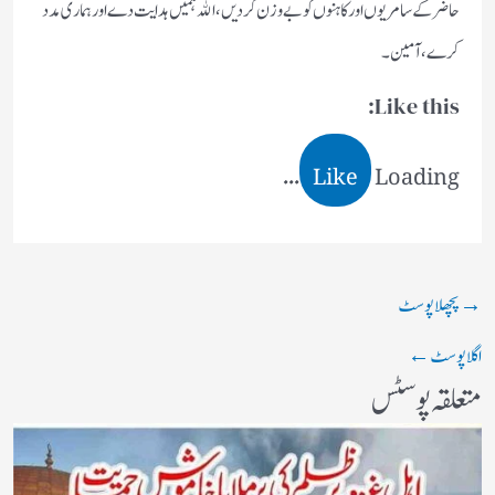
حاضر كے سامريوں اور كاہنوں كو بے وزن كرديں، الله ہميں ہدايت دے اور ہمارى مدد
كرے، آمين۔
Like this:
Like
Loading...
→
پچھلا پوسٹ
اگلا پوسٹ
←
متعلقہ پوسٹس