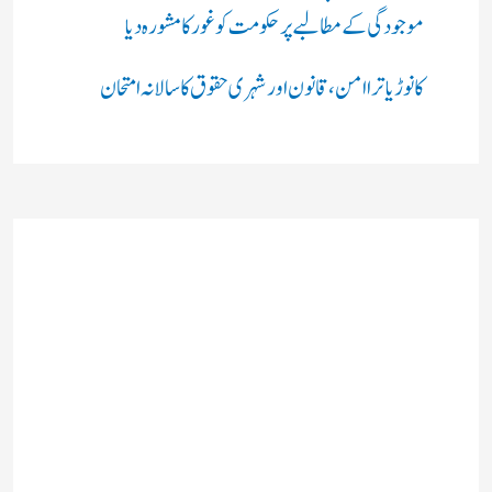
موجودگی کے مطالبے پر حکومت کو غور کا مشورہ دیا
کانوڑ یاترا امن،قانون اور شہری حقوق کا سالانہ امتحان