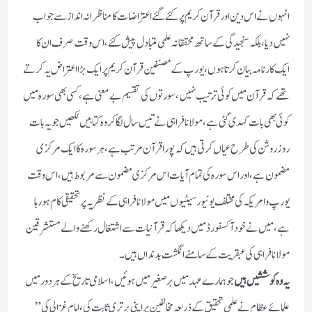
انہوں نے اس دين اور قرآن كريم پر كئے گئے اعتراضات كا مناظرانہ انداز سے جواب
نہيں ديا، بلكہ سنجيدگى كے ساتھ محققانہ علمى متبادل پيش كئے، اس وقت صرف ان كا
ايك كارنامہ بيان كرتا ہوں، يورپ كے مصنفين قرآن كريم پر ايك بڑا اعتراض يہ كرتے
تهے كہ قرآن ميں كوئى ترتيب نہيں، سورتوں كى تقسيم بے معنى ہے، كسى بهى سوره ميں
كوئى بهى بات كہدى گئى ہے، مولانا فراہى نے تيس سال لگا كر وه كتابيں لکھیں جو يہ بات
روز روشن كى طرح عياں كرتى ہيں كہ پورا قرآن مرتب ہے، ہر سوره كا ايك مركزى
مضمون ہے، اور اس سوره كى تمام آيات اس مركزى مضمون سے مربوط ہيں، اس وقت
يورپ و امريكہ كى مختلف يونيورسيٹيوں ميں مولانا فراہى كے نظريہ پر تحقیقی كام ہو رہا
ہے، ميں نے خود آكسفورڈ ميں ديكها كہ قرآنيات سے اشتغال ركهنے والے مستشرقین
مولانا فراہى كى عبقريت كے سامنے انگشت بدنداں ہيں۔
يہ وه كوششيں ہيں
جو ہمارے عہد ميں بر صغير ميں ہوئيں، اسلامى تاريخ كے ہر دور ميں
علمائے عظام نے علمى تحقیق كے ذريعہ مخالفين پر اپنى برترى ثابت كى، امام غزالى كى ”