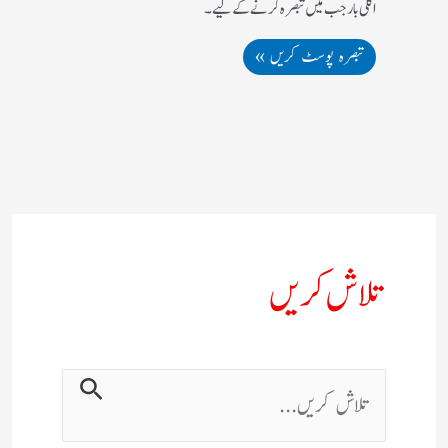
اگلی بار جب میں تبصرہ کرنے کےلیے۔
تلاش کریں