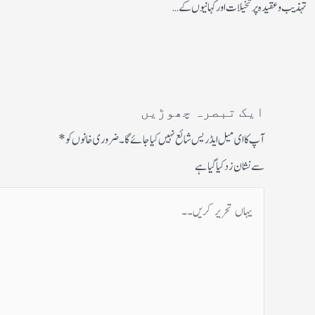
تہذیب و عقیدہ پر تخیلات اور کہانیوں کے…
ایک تبصرہ چھوڑیں
آپ کا ای میل ایڈریس شائع نہیں کیا جائے گا۔
ضروری خانوں کو
*
سے نشان زد کیا گیا ہے