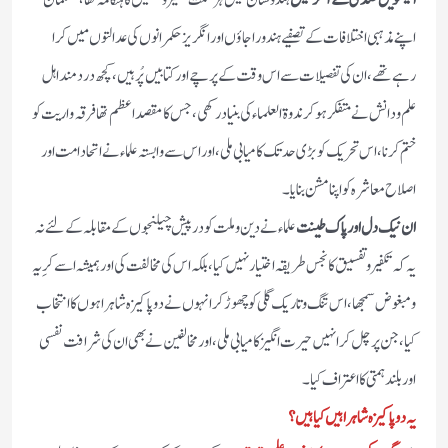
انيسويں صدى كے آخر ميں
ہندوستان ميں ہر سمت تکفیر و تفسیق كا ہنگامہ تها، مسلمان
اپنے مذہبى اختلافات كے تصفیے ہندو راجاؤں اور انگريز حكمرانوں كى عدالتوں ميں كرا
رہے تهے، ان كى تفصیلات سے اس وقت كے پرچے اور كتابيں پُر ہيں، کچھ درد مند اہل
علم و دانش نے متفكر ہوكر ندوة العلماء كى بنياد ركهى، جس كا مقصد اعظم تها فرقہ واريت كو
ختم كرنا، اس تحريك كو بڑى حد تك كاميابى ملى، اور اس سے وابستہ علماء نے اتحاد امت اور
اصلاح معاشره كو اپنا مشن بنايا۔
ان نيك دل اور پاك طينت
علماء نے دين و ملت كو در پیش چيلنجوں كے مقابلہ كے لئے نہ
يہ كہ تکفیر و تفسیق كا نجس طریقہ اختيار نہيں كيا، بلكہ اس كى مخالفت كى اور ہميشہ اسے كرِیہ
و مبغوض سمجھا ، اس تنگ و تاريك گلى كو چهوڑ كر انہوں نے دو پاكيزه شاہراہوں كا انتخاب
كيا، جن پر چل كر انہيں حيرت انگيز كاميابى ملى، اور مخالفين نے بهى ان كى شرافت نفسى
اور بلند ہمتى كا اعتراف كيا۔
يہ دو پاكيزه شاہراہيں كيا ہيں؟