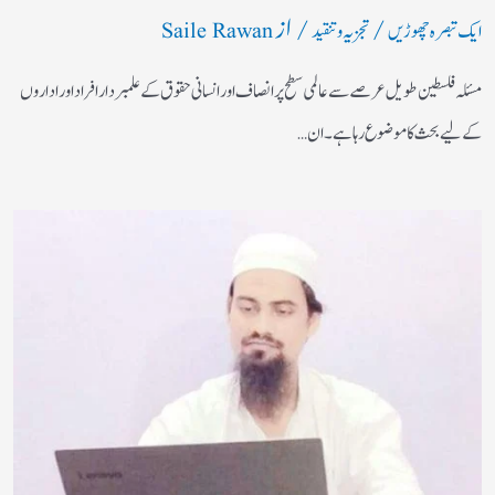
/
/ از
ایک تبصرہ چھوڑیں
تجزیہ و تنقید
Saile Rawan
مسئلہ فلسطین طویل عرصے سے عالمی سطح پر انصاف اور انسانی حقوق کے علمبردار افراد اور اداروں
کے لیے بحث کا موضوع رہا ہے۔ ان…