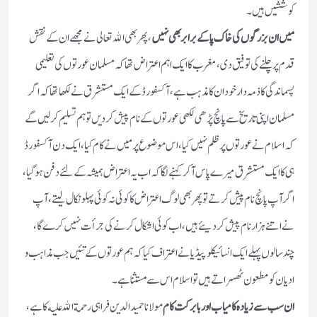
كوششيں ہيں۔
ميں ان بزرگوں كى خاك پا كے برابر بهى نہيں
، پهر بهى الله تعالى نے مجهے ان كے نقش
قدم پر چلنے كى توفیق دى، مغرب كا ايك اہم اعتراض تها كہ مسلمان عورتوں كى تعلیمی
پسماندگى كا ذمہ دار خود ان كا مذہب ہے، آكسفورڈ كے ايك مستشرق نے لكها تها كہ اگر
مسلمان اپنى تاريخ سے پانچ پڑهى لکھی عورتوں كے نام پيش كر ديں تو ہم تسليم كرليں گے
كہ اسلام نے عورتوں پر ظلم نہيں كيا، اس موضوع پر ميں نے كام كيا، ايك دن آكسفورڈ
ہى كا ايك مستشرق ميرے پاس آكر كہنے لگا كہ اب يہ اعتراض ہميشہ كے لئے دفن ہوگيا،
اگر آپ پانچ نام پیش كرتے تو پهر بهى لوگ اعتراض كا كوئى نہ كوئى پہلو نكال ليتے، آپ
نے اتنے ہزار نام پيش كرديئے ہيں، اب كوئى اشكال كرنے كى جرأت نہيں كرے گا،
چند سالوں پہلے ايك انسائيكلوپيڈيا نے اعتراف كيا كہ ہم عورتوں كے تئيں جب مذاہب و
اديان كو مطعون ٹهہراتے ہيں تو اسلام اس سے مستثنا ہے۔
ان سب سے زياده كامياب اور بابركت كام
مولانا حميد الدين فراہى رحمة الله عليه كا ہے،