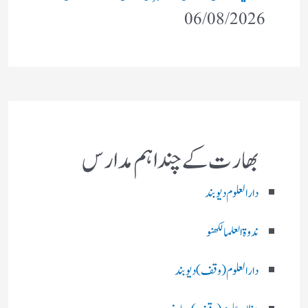
06/08/2026
بھارت کے چند اہم مدارس
دارالعلوم دیوبند
ندوۃالعلما لکھنو
دارالعلوم (وقف)دیوبند