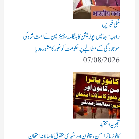
ملکی خبریں
راجیہ سبھا میں اپوزیشن کا ہنگامہ، چیئرمین نے امت شاہ کی
موجودگی کے مطالبے پر حکومت کو غور کا مشورہ دیا
07/08/2026
تجزیہ و تنقید
کانوڑ یاترا امن،قانون اور شہری حقوق کا سالانہ امتحان