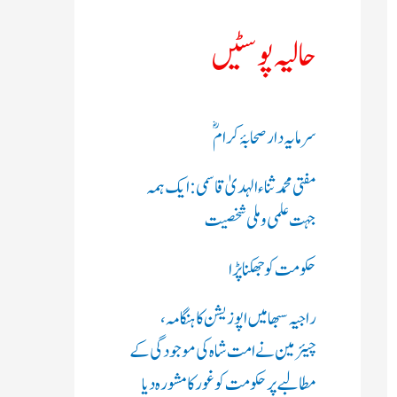
ک
حالیہ پوسٹیں
ر
ی
سرمایہ دار صحابۂ کرامؓ
ں
مفتی محمد ثناء الہدیٰ قاسمی: ایک ہمہ
:
جہت علمی و ملی شخصیت
حکومت کو جھکنا پڑا
راجیہ سبھا میں اپوزیشن کا ہنگامہ،
چیئرمین نے امت شاہ کی موجودگی کے
مطالبے پر حکومت کو غور کا مشورہ دیا