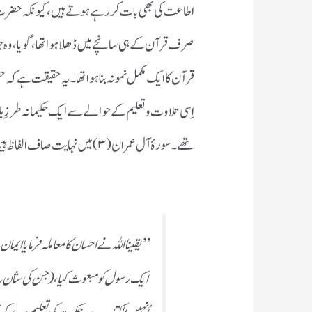
اطاعت کی بھی بات کر رہے ہوتے ہیں، کیونکہ حضرت عا
صرف قرآن کے ہی سانچے میں ڈھلا ہوا تھا،گویا، وہ چلتا
قرآن کا ایک مکمل نمونہ بنا ہوا تھا۔یہ حقیقت ہے کہ حضور
اِسی تلاوت و تعلیم کے حوالے سے ایک حکیمانہ طرزِ ب
تھے۔سورۂ آل عمران (۳) میں نہایت صاف الفاظ ہیں :
” یقینا اللہ نے احسان کا معاملہ فرمایا ای
ایک رسول کو مبعوث کیا،( جن کی شان یہ ہ