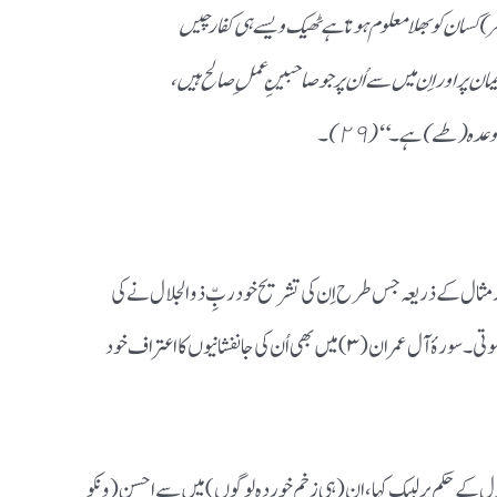
)کسان کوبھلا معلوم ہوتا ہے ٹھیک ویسے ہی کفار چیں
یمان پر اوراِن میں سے اُن پر جو صاحبینِ عملِ صالح ہیں،
 وعدہ(طے) ہے ۔“(٢٩)۔
 مثال کے ذریعہ جس طرح اِن کی تشریح خود ربِّ ذو الجلال نے کی
ہے، اُس کی مزید وضاحت کی ضرورت محسوس نہیں ہوتی۔سورۂ آل عمران(۳) میں بھی اُن کی جانفشانیوں کا اعتراف خود
ل کے حکم پر لبیک کہا ،ان(ہی زخم خوردہ لوگوں)میں سے احسن(و نکو