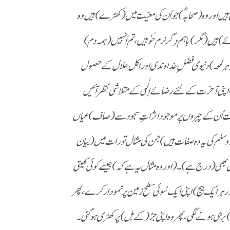
ل ہیں اور وہ (صحابہؓ)جو اُن کی معیّت میں(کھڑے) ہیں وہ
ئے) ہیں(مگر)باہم دِگرنرم خُو ہیں، تم اُنہیں(ہمہ دم)
ر لمحہ)دنیوی فضلِ خداوندی اور اکل حلال کے حصول
 اپنی آخرت کے لئے رضائے اِلٰہی کے متلاشی نظر آئیں
 اُن کے چہروں پر موجود اثراتِ سجود سے (صاف) عیاں
لیہ و سلم کی یہ وہ صفات ہیں)جن کی مثال تورات میں(بیان
یں بھی (درج ہے)۔(اور وہ مثال یہ ہے کہ )جیسے کوئی کھیتی
ہر ایک بیج ) اپنی ایک سُوئی سطح زمین پر نمودار کرے ، پھر
 بڑی ہونے لگی،پھر وہ اپنی جڑ(کے بل) پر کھڑی ہوگئی۔