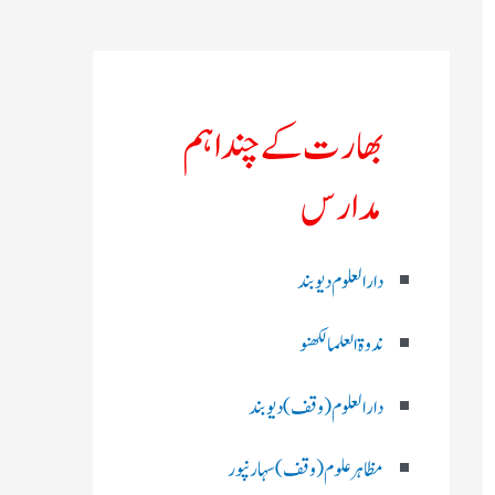
بھارت کے چند اہم
مدارس
دارالعلوم دیوبند
ندوۃالعلما لکھنو
دارالعلوم (وقف)دیوبند
مظاہرعلوم (وقف)سہارنپور