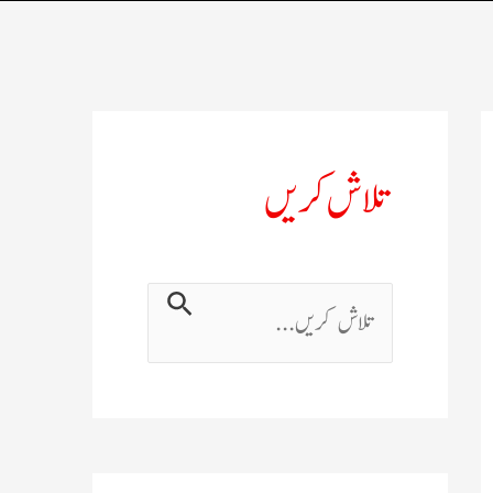
تلاش کریں
ت
ل
ا
ش