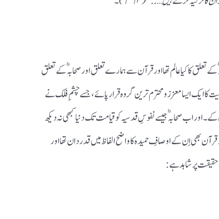
کا تزکیہ کرتے ہیں….. “ (١٦۴)۔
 کے تعلق کا کیا عالم تھا اور قرآن سے ہمارے تعلق اور صحابہؓ کے تعلق
انیت کا ایک ایسا معزز و محترم ترین گروہ قرار پائے،جسے چشمِ فلک نے
کے ۔اور اب صحابہؓ جیسے نفوسِ قدسیہ کو قیامت تک دنیا کبھی نہ دیکھ
 قرآن بھی اِن کے اوصافِ حمیدہ کا واضح الفاظ میں قدردان تھا اور