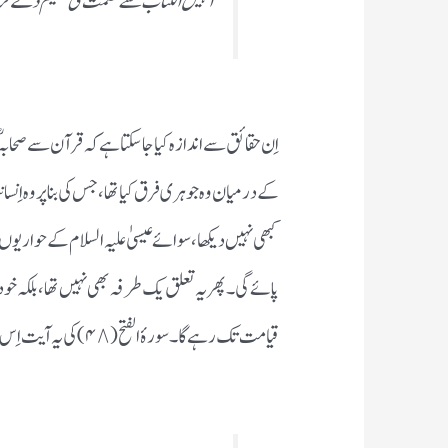
اُنہیں الکتاب سے حکمت کی تعلیم دے کر اُن 
اِن حقائق سے اندازہ کیا جاسکتا ہے کہ قرآن سے صحابہؓ
کے درمیان وہ جوہری فرق کیا تھا، جس کی بنا پر وہ اِنس
کبھی نہیں دیکھا،سوائے عیسیٰ علیہ السلام کے حواریوں 
پائے گی۔ پھر یہ تعلق یک طرفہ بھی نہیں تھا، بلکہ خود
قیامت تک رہے گا ۔سورۂ الفتح (۴٨) کی یہ آیت اِس حقیقت پر شاہد ہے: