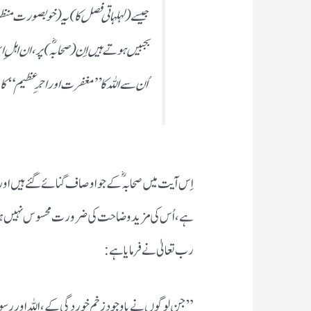
جیسے( لہلہاتی فصل کا)یہ( خوبصورت منظر
بجبیں ہوتے ہیں اِن(صحابہؓ) پر، ان اہلِ ا
اُن سے اللہ کا” مغفرت اور اجرِ عظیم“ کا
اِس آیت میں صحابہ ؓ کے جواوصاف گنائے گئے ہیں اور
رب تعالیٰ نے فرمایا ہے:
”جن لوگوں نے باوجود زخم خوردگی کے، اللہ اور رسو