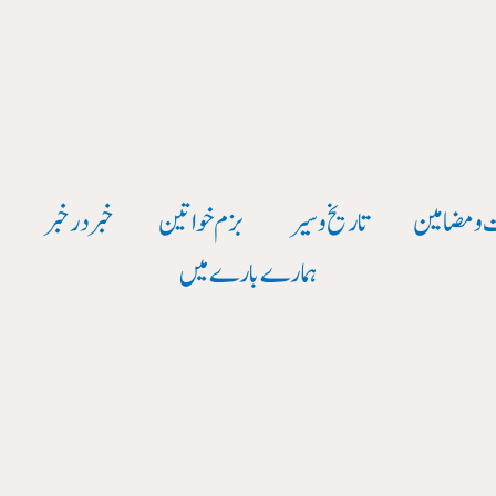
 و مضامین
تاریخ وسیر
بزم خواتین
خبر در خبر
و
ہمارے بارے میں