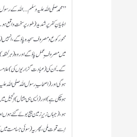
” محمدصلی اللہ علیہ و سلم ….اللہ کے رسو
اہلیانِ کفرپر شدید (طور پر سخت واقع ہو
محورکوع ومصروف سجدہ پاؤگے، انہیں(ہ
میں مصروف ِ عمل پاؤگے اور وہ(ہر لحظہ)
گے۔اُن کی (عبادت گزاریوں کی) علامت
ہوگی اور (اصحاب ِ رسول اللہ صلی اللہ ع
ہو چکی ہے) اور( ایسی ہی مثال) اِنجیل م
ہو،(جہاں زیرِ زمین بیج بوئے گئے ہوں اور 
اِسے قوت ملی، پھر یہ( سوئی جسامت میں)