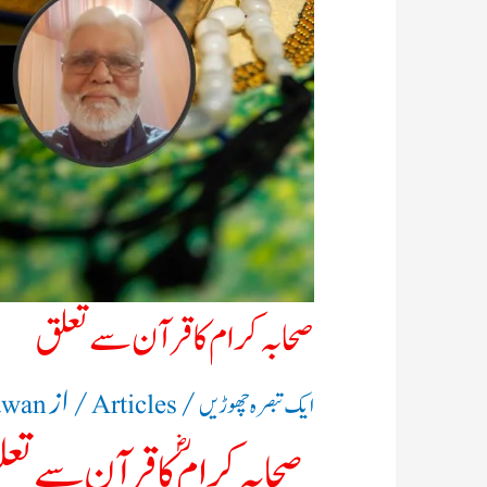
صحابہ کرام کا قرآن سے تعلق
/
/ از
ایک تبصرہ چھوڑیں
Articles
awan
صحابہ کرام ؓ کا قرآن سے تع