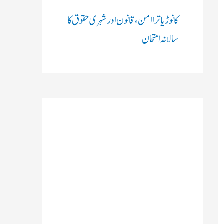
کانوڑ یاترا امن،قانون اور شہری حقوق کا
سالانہ امتحان