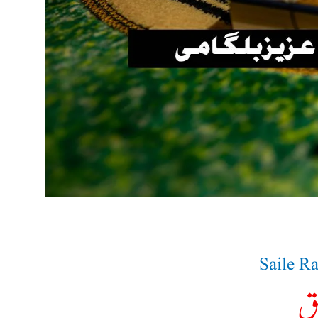
Saile R
لق