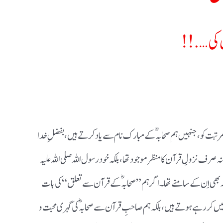
ن کی….!!
مرتبت کو، جنہیں ہم صحابہ ؓکے مبارک نام سے یاد کرتے ہیں ، بفضلِ خدا
صرف نزولِ قرآن کا منظر موجود تھا، بلکہ خود رسول اللہ صلی اللہ علیہ
نہ بھی اِن کے سامنے تھا۔ اگر ہم” صحابہ ؓ کے قرآن سے تعلق“ کی بات
 کر رہے ہوتے ہیں، بلکہ ہم صاحبِ قرآن سے صحابہؓ کی گہر ی محبت و