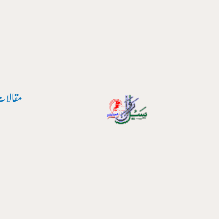
پوسٹ
واد
نیویگیشن
ر
ائیں۔
مقالات