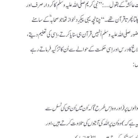
ئشہ ؓکے بقول….: ”نبی کریم صلی اللہ علیہ و سلم کا کردار صرف اور
 پھرتا قرآن تھے۔“چنانچہ یہی پیکرِ دلنوازتھا جو صحابہؓ کے سامنے
 صلی اللہ علیہ و سلم اُنہیں قرآن ہی سنایا کرتے، اِ سی کی تعلیم دیتے،
لاغ کا درس اور اِسی حکمت کے حوالے سے اُن کا تزکیہ فرماتے رہے
مان والوں پر(اور وہ اِس طرح) کہ اُن میں اُن ہی کی نسل سے
ے کہ ) وہ اُن پر اللہ کی آیتوں کی تلاوت کرتے ہیں، اور