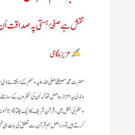
نقش ہے صفحۂ ہستی پہ صداقت اُ
عزیز بلگامی
حضرت محمد مصطفےٰ صلی اللہ علیہ و سلم کے رُفقائے ذی 
وندی یہ اعزاز حاصل تھا کہ اُن کی نظروں کے سامنے نہ 
و سلم کی شکل میں، قرآن شریف کا ایک چلتا پھرتا نمو
کرتے ہیں تودراصل ہم قرآن سے تعلق کی بات ہی نہیں