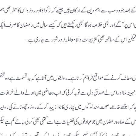
ے بعد جو دو سب سے اہم دین کے ارکان ہیں جیسے کہ زکواۃ اور روزہ اس کا حشر بھی ہم ن
یں اس پر آگے اور بھی خلاصہ ہو گا ابھی دیکھتے ہیں کہ کیسے سال میں رمضان کا صرف ا
لیکن اس کے ساتھ بھی کتر بیونت والا معاملہ زور شور سے جاری ہے ۔
ہ انہیں معاف کرنے کے مواقع فراہم کرتا ہے ۔روایتوں میں آتا ہے کہ بدقسمت ہے وہ شخص 
 مہینہ ملا اور اس نے صدق دل سے توبہ کر لی کہ اب وہ ماضی میں ہونے والے خرافات اور
ہے کہ اچھے خاصے صحت مند لوگوں میں بیماری کا جواز پیدا کر کے روزہ چھوڑنے کی روای
س کے علاوہ رمضان میں جو عبادتوں کی فضیلت ہے اسے کتنی بھی کر لی جاۓ کم ہے لیک