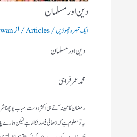
دین اور مسلمان
/
/ از
ایک تبصرہ چھوڑیں
Articles
awan
دین اور مسلمان
محمد عمر فراہی
رمضان کا مہینہ آتے ہی اکثر دوست احباب پوچھنا شروع کر
یہ تو معلوم ہے کہ ڈھائی فیصد نکالنا ہے لیکن ہمارے پ