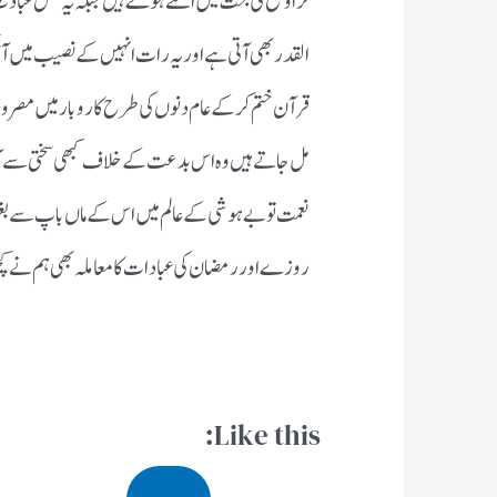
تراویح کی بحث میں اٹکے ہوۓ ہیں جبکہ یہ نفل عبادت 
القدر بھی آتی ہے اور یہ رات انہیں کے نصیب میں آ سک
قرآن ختم کر کے عام دنوں کی طرح کاروبار میں مصروف
مل جاتے ہیں وہ اس بدعت کے خلاف کبھی سختی سے آواز نہی
نعمت تو بے ہوشی کے عالم میں اس کے ماں باپ سے بغی
روزے اور رمضان کی عبادات کا معاملہ بھی ہم نے کچھ 
Like this: