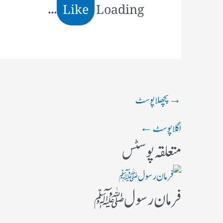
Like
Loading...
→
پچھلا پوسٹ
اگلا پوسٹ
←
متعلقہ پوسٹس
فرمان رسولﷺ