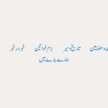
 و مضامین
تاریخ وسیر
بزم خواتین
خبر در خبر
و
ہمارے بارے میں