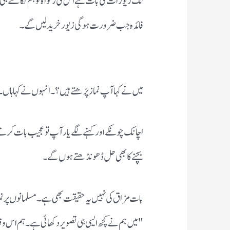
تک زیورات کی بات ہے اس کی زکواۃ تو ہم نکالتے ہی ہ
فائدہ جب ضرورت ہوگی زیور خرید لیں گے ۔
میں نے کہا آپ نماز پڑھتے ہیں ؟۔انہوں نے کہا ہاں ۔پھ
اچانک چونکے اور کہنے لگے یار آپ تو عجیب بات کرتے
بچنے کا بھی حل ڈھونڈھتے ہوں گے ۔
بات مزاق کی نہیں یہ حقیقت بھی ہے ۔ مسلمانوں پر نما
"میں ہم نے کچھ ایسی ہی تصویر دکھائی ہے ۔ہم اس وق