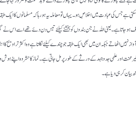
ہے جسے چھوڑنے کا کوئی گناہ نہیں لیکن چھوڑنے والے کو بدقسمت تو ضرور کہا جاۓ گا
تی ہے جس کی عبادت میں اخلاصِ ہو ۔یہاں تو معاملہ یہ ہو رہا کہ مسلمانوں کا ایک طبقہ
 ہو جاتا ہے ۔یعنی اللہ نے جن بندوں کو بخشنے کیلئے تیس دن دئے تھے اسے اس نے گھ
ں اٹھاتے جبکہ ان میں بھی ایک طبقہ جو چندے کیلئے نکلتا ہے وہ اکثر تراویح کا اہتمام 
ر محنت اور علمی جدوجہد کے ورثے کے طور پر مل جاتی ہے ۔نماز کا حشر وہ اپنے ہوش 
بیان کر ہی دیا ہے ۔