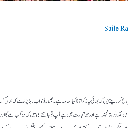
Saile R
 دیتے ہیں کہ بھائی یہ زکواۃ کا کیا معاملہ ہے ۔ مجبوراً جواب دینا پڑتا ہے کہ بھائی 
اس نقد تو رہتا نہیں ہے اور جو تجارت میں ہے آپ تو جانتے ہی ہیں کہ وہ کب ملے گا اور 