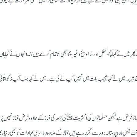
یں لیکن اپنی عورتوں سے کہتے ہیں کہ زیوارات اتنا ہی رکھیں جتنی ضرورت ہے کیوں ک
ر میں نے کہا کچھ نفل اور تراویح وغیرہ کا بھی اہتمام کرتے ہیں ؟ ۔انہوں نے کہا ہاں ۔
 ہیں ۔میں نے کہا عجیب بات میں نہیں آپ نے کی ہے ۔میں نے کہا جب آپ زکواۃ کی اد
ز فرض ہے لیکن مسلمانوں کی اکثریت ہفتے کی جمعہ کی نماز کے علاوہ فرض نماز نہیں پ
ت جس مادہ پرستانہ دور سے گزر رہے ہیں نماز کے علاوہ دوسری عبادات کو بھی دنیاوی