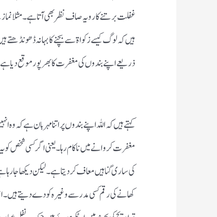
غفلت برتنے کا رویہ صاف نظر بھی آتا ہے ۔مثلا نماز ک
ہیں کہ لوگ کیسے زکواۃ سے بچنے کا بہانہ ڈھونڈھتے ہ
ذریعے اپنے بندوں کی مغفرت کا بھر پور موقع دیا ہے 
کہتے ہیں کہ اللہ اپنے بندوں پر اتنا مہربان ہے کہ و
مغفرت کروانے میں ناکام رہا ۔یعنی اگر کسی شخص کو یہ
کی ساری گناہیں معاف کر دیتا ہے ۔لیکن دیکھا جارہا 
کھانے کی رقم کسی مدرسے وغیرہ کو دے دیتے ہیں ۔ ا