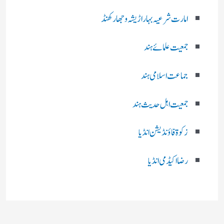
امارت شرعیہ بہار اڑیشہ و جھارکھنڈ
جمعیت علمائے ہند
جماعت اسلامی ہند
جمعیت اہل حدیث ہند
زکوۃ فاؤنڈیشن انڈیا
رضا اکیڈمی انڈیا