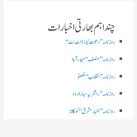
چند اہم بھارتی اخبارات
روز نامہ ’’ دعوت نیوز ڈاٹ نٹ‘‘
روزنامہ ’’ منصف‘‘ حیدر آباد
روزنامہ ’’ انقلاب‘‘ لکھنؤ
روز نامہ ’’راشٹریہ سہارا اردو
روزنامہ ’’اخبارمشرق‘‘ کولکاتا
روزنامہ ’’اعتماد‘‘ حیدرآباد