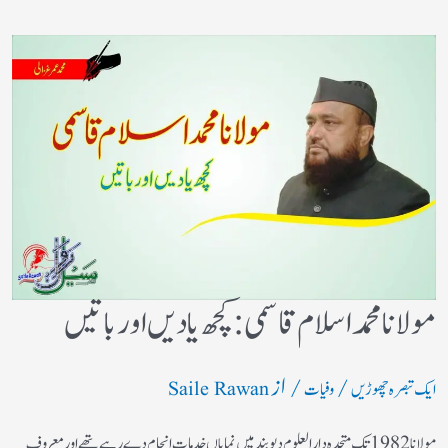
مولانا محمد اسلام قاسمی: کچھ یادیں اور باتیں​
/
/ از
ایک تبصرہ چھوڑیں
وفیات
Saile Rawan
مولانا 1982 تک متحدہ دارالعلوم دیوبند میں نمایاں خدمات انجام دے رہے تھے اور معروف