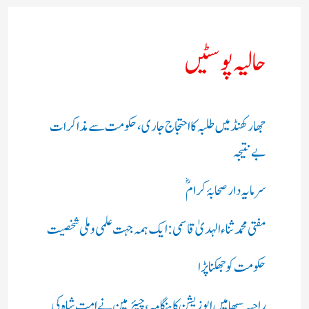
حالیہ پوسٹیں
جھارکھنڈ میں طلبہ کا احتجاج جاری، حکومت سے مذاکرات
بے نتیجہ
سرمایہ دار صحابۂ کرامؓ
مفتی محمد ثناء الہدیٰ قاسمی: ایک ہمہ جہت علمی و ملی شخصیت
حکومت کو جھکنا پڑا
راجیہ سبھا میں اپوزیشن کا ہنگامہ، چیئرمین نے امت شاہ کی