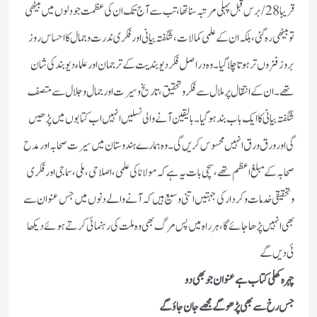
قریبا 28/برس قبل پہلی مرتبہ سنا تھا ،تب سے آج تک ان کی عظمت جو دلوں میں بیٹھی
تو بیٹھی رہ گئی ،بلکہ ان کے علمی کمالات ،شگفتہ بیانی اورفکری ندرت وجمال کا احساس روز
بروز فزوں تر ہوتا چلا گیا ۔ وہ در اصل فکر دیوبندیت کے ترجمان اور علماء دیوبند کی شان
تھے ۔ان کے انتقال پرملال سے فکر وتحقیق ،تاریخ وسیرت اورجمال وجلال سے متصف
شگفتہ بیانی کا ایک باب بند ہوگیا ۔بالیقین آنے والی نسلیں انہیں اب کتابوں میں پڑھیں
گی اور ورق ورق انہیں محسوس کریں گی ۔وہ ہمارے ہندوستان میں سیرت صحابہ اور مدح
صحابہ کے مبلغ اعظم تھے،سچی بات یہ ہے کہ مولانا کی علمی ،اصلاحی ،ملی ،سماجی اور فکری
وتحقیقی خدمات وکردارکی جہتیں اتنی وسیع ہیں کہ آنے والے دنوں میں جس عنوان سے
بھی انہیں پڑھا جائے گا ،ہر راہ میں پس مرگ بھی وہ ملت کی رہنمائی کرتے ہوئے دیکھا
ئی دیں گے
چہرہ کھلی کتاب ہے عنوان جو بھی دو
جس رخ سے بھی پڑھو گے مجھے جان جاؤ گے