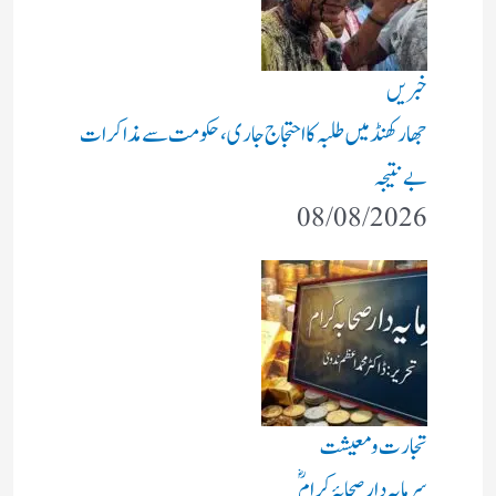
خبریں
جھارکھنڈ میں طلبہ کا احتجاج جاری، حکومت سے مذاکرات
بے نتیجہ
08/08/2026
تجارت و معیشت
سرمایہ دار صحابۂ کرامؓ