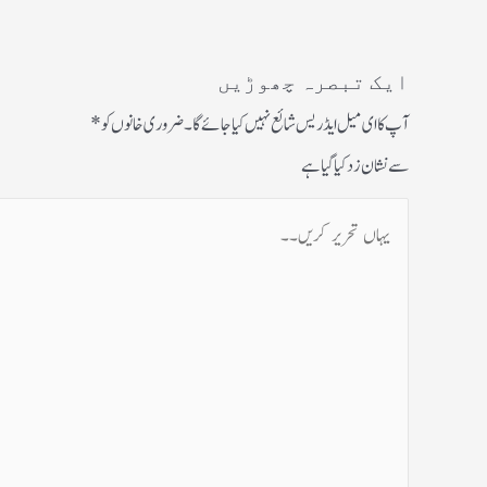
ایک تبصرہ چھوڑیں
آپ کا ای میل ایڈریس شائع نہیں کیا جائے گا۔
ضروری خانوں کو
*
سے نشان زد کیا گیا ہے