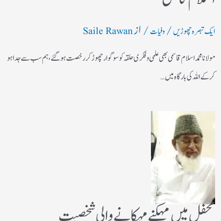
/
/ از
ایک تبصرہ چھوڑیں
وفیات
Saile Rawan
مولانا محمد اسلام قاسمی بھی علمی وفکری حلقہ کو سوگوار چھوڑ کر رخصت ہوگئے، ہم سب سے جدا ہو
کر کے اللہ کی بارگاہ میں…
محفل میں مہکنے مہکانے والی شخصیت