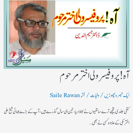
آه ! پروفیسر ولی اختر مرحوم
/
/ از
ایک تبصرہ چھوڑیں
وفیات
Saile Rawan
کتنی جلدی تجھے ترے ساتھیوں نے بھلادیا، تین ہی سال گذرے ہیں، آپ کے بڑے بھائی شیخ علی
اختر مکی کے علاوہ کسی نے بھی…