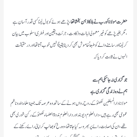
حضرت مولانا کو رب نے بلا کا ذہن بخشا تھا
، پڑھے ہوئے کو بول لینا کسی قدر آسان ہے
،مگر بغیر پڑھے کو غیر معمولی ذہانت وذکاوت ، جرئت ویقین اور فطری اسلوب میں بیان
کر لینا اور سامنے والے کو طبعاً خاموش بھی کردینا یقیناً انہیں خوب آتا تھااور درحقیقت
انہوں نے ثابت کردیا کہ
جو گزاری نہ جا سکی ہم سے
ہم نے و ہ ز ند گی گز ا ر ی ہے
مولانا دارالمبلغین لکھنؤ کے روح رواں ہونے کے ساتھ وہ عرصہ تک جمعیۃ علماء ہند وناظم
عمومی بھی رہے ہیں ،دارالعلوم دیوبند اور دارالعلوم ندوۃ العلماء لکھنؤ کے رکن شوری بھی
تھے ،ان کی اصابت رائے پر بھروسہ کیا جاتا تھا ،وہ رخ کو بھانپ کر اپنی رائے رکھنے کے