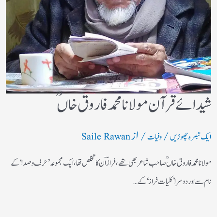
شیدائے قرآن مولانا محمد فاروق خاں ؒ
/
/ از
ایک تبصرہ چھوڑیں
وفیات
Saile Rawan
مولانا محمد فاروق خاں ؒ صاحب شاعر بھی تھے،فرازؔ ان کا تخلص تھا،ایک مجموعہ ’حرف و صدا‘ کے
نام سے اور دوسرا ’کلیات فراز‘ کے…