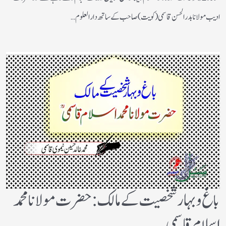
ادیب مولانا بدر الحسن قاسمی (کویت) صاحب کے ساتھ دارالعلوم…
باغ وبہار شخصیت کے مالک :حضرت مولانا محمد
اسلام قاسمی