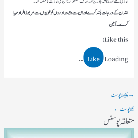
عادی تھے اور ہمیشہ باوزن اور صاف گفتگو کر نا ان کی عادت کا حصہ تھا ۔
اللہ ان کے درجات بلند کرے اور ان سے وابستہ اداروں کو خوبیوں سے مربوط افراد مہیا
کرے۔آمین
Like this:
Like
Loading...
→
پچھلا پوسٹ
اگلا پوسٹ
←
متعلقہ پوسٹس