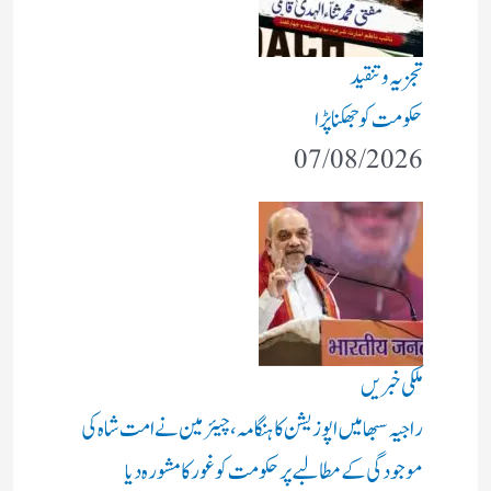
تجزیہ و تنقید
حکومت کو جھکنا پڑا
07/08/2026
ملکی خبریں
راجیہ سبھا میں اپوزیشن کا ہنگامہ، چیئرمین نے امت شاہ کی
موجودگی کے مطالبے پر حکومت کو غور کا مشورہ دیا