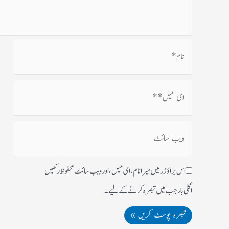
اس براؤزر میں میرا نام، ای میل، اور ویب سائٹ محفوظ رکھیں
اگلی بار جب میں تبصرہ کرنے کےلیے۔