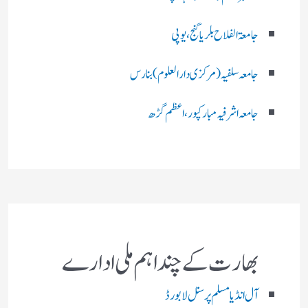
جامعۃ الفلاح بلریاگنج،یوپی
جامعہ سلفیہ(مرکزی دارالعلوم )بنارس
جامعہ اشرفیہ مبارکپور،اعظم گڑھ
بھارت کے چند اہم ملی ادارے
آل انڈیا مسلم پرسنل لا بورڈ