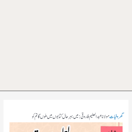
گھر
وفیات
مولانا عبد العلیم فاروقی:میں بہر حال کتابوں میں ملوں گا تم کو