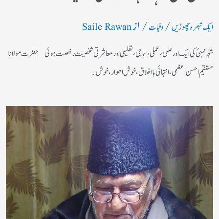
/
/ از
ایک تبصرہ چھوڑیں
وفیات
Saile Rawan
شہر ممبئ کی ایک اور علمی، عملی، سماجی، تعلیمی اور معاشرتی شخصیت رخصت ہوئی ـ حضرت مولانا
مستقیم احسن اعظمی، انتہائی بااخلاق، خوش اطوار، خوش…