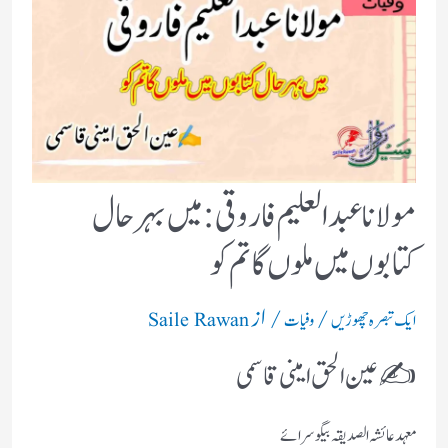
مولانا عبد العلیم فاروقی:میں بہر حال
کتابوں میں ملوں گا تم کو
/
/ از
ایک تبصرہ چھوڑیں
وفیات
Saile Rawan
✍️ عین الحق امینی قاسمی
معہد عائشہ الصدیقہ بیگوسرائے