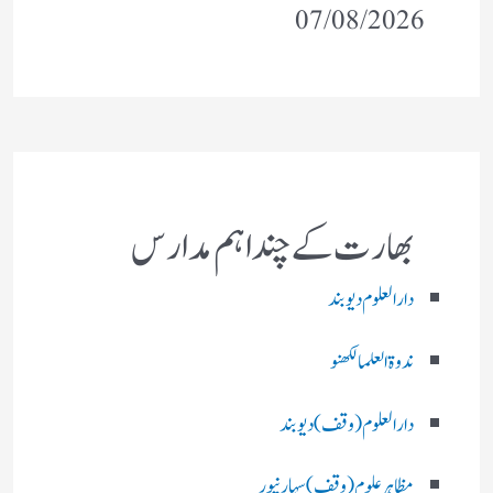
07/08/2026
بھارت کے چند اہم مدارس
دارالعلوم دیوبند
ندوۃالعلما لکھنو
دارالعلوم (وقف)دیوبند
مظاہرعلوم (وقف)سہارنپور