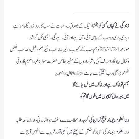
__________________
زندگی نے کہاں کسی کو بخشا
، ایک کے بعد ایک ،موت نے سب کا دروازہ دیکھا ہوا ہے
،باری باری وہ سب کے پاس آئی ،آتی ہے اور آتی رہے گی ۔ابھی کل گزشتہ
مؤرخہ 23/4/24 کو ہم سب کےمحبوب ،دلیر ،بارعب ،پیکر علم وعمل ،صاحب فضل
وکمال،یادگار اسلاف کئی بااثر اداروں کے مشیر خاص حضرت مولانا عبد العلیم فاروقی
لکھنوی بھی رب حقیقی سے جاملے ،انا للہ وانا الیہ راجعون
جسم تو خاک ہے اور خاک میں مل جائے گا
میں بہر حال کتابوں میں ملوں گا تم کو
دارالعلوم دیوبند پہنچ کر ان کی
گرجدارخطابت سے واقف ہوا تھا مدنی دارالمطالعہ طلبہ
دارالعلوم دیوبند کی سعی وکوشش کے نیتجے میں کسی قدر قریب سے انہیں آج سے