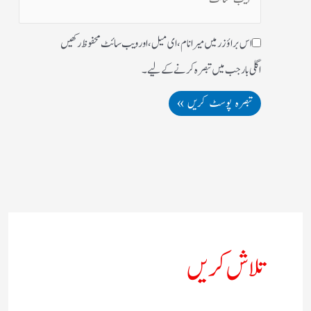
اس براؤزر میں میرا نام، ای میل، اور ویب سائٹ محفوظ رکھیں
اگلی بار جب میں تبصرہ کرنے کےلیے۔
تلاش کریں