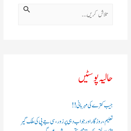
حالیہ پوسٹیں
جیب کترے کی مہربانی !!
تعلیم، روزگار اور جواب دہی پر زور، سی جے پی کی ملک گیر