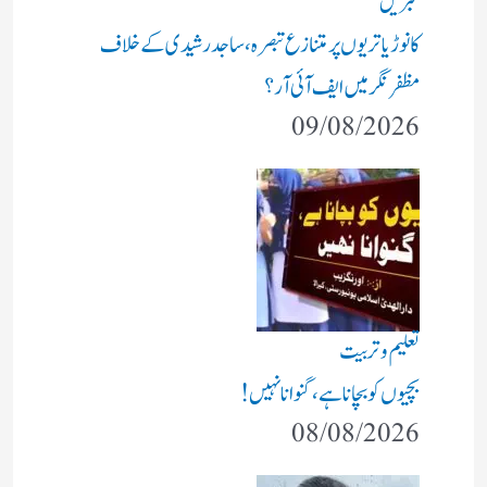
خبریں
کانوڑ یاتریوں پر متنازع تبصرہ، ساجد رشیدی کے خلاف
مظفرنگر میں ایف آئی آر؟
09/08/2026
تعلیم و تربیت
بچیوں کو بچانا ہے، گنوانا نہیں!
08/08/2026