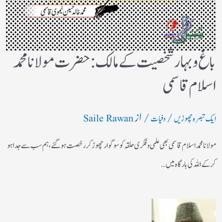
باغ وبہار شخصیت کے مالک :حضرت مولانا محمد
اسلام قاسمی
/
/ از
ایک تبصرہ چھوڑیں
وفیات
Saile Rawan
مولانا محمد اسلام قاسمی بھی علمی وفکری حلقہ کو سوگوار چھوڑ کر رخصت ہوگئے، ہم سب سے جدا ہو
کر کے اللہ کی بارگاہ میں…