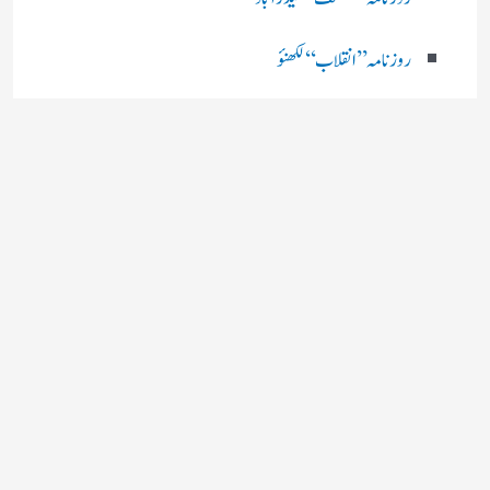
روزنامہ ’’ انقلاب‘‘ لکھنؤ
روز نامہ ’’راشٹریہ سہارا اردو
روزنامہ ’’اخبارمشرق‘‘ کولکاتا
روزنامہ ’’اعتماد‘‘ حیدرآباد
اردو نیوز ’’بی بی سی‘‘