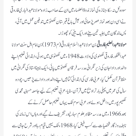
سو وہ ٹل نہ سکا، جنازہ کی نماز ندوۃ العلماء میں ان کے صاحب زادہ مولانا عبد الباری فاروقی
نے اسی دن بعد نماز عصر پڑھائی اور عیش باغ قبرستان لکھنؤ میں تدفین عمل میں آئی،
پس ماندگان میں اہلیہ تین بیٹے اور ایک بیٹی کو چھوڑا۔
مولانا عبد العلیم فاروقی
بن مولانا عبد السلام فاروقی (م1973) بن امام اہل سنت مولانا
عبد الشکور فاروقی لکھنوی کی ولادت 1948ء میں لکھنؤ ہی میں ہوئی ، ابتدائی تعلیم اپنے
والد اور دادا جان کی زیر نگرانی مدرسہ فرقانیہ لکھنؤ میں پائی ، ایک نا بینا استاذ کی نگرانی میں
حفظ قرآن مکمل کیا، عربی فارسی کی ابتدائی کتابیں اپنے والد اور دادا سے پڑھیں، چودہ
سال کی عمر میں پہلی بار تراویح میں قرآن سنایا،عربی تعلیم کے لیے جامعہ حسینیہ محمدی
لکھیم پور میں داخل ہوئے اور عربی سوم تک یہاں تعلیم حاصل کرنے کے
بعد 1966ء میں مدرسہ مظاہر علوم سہارنپور تشریف لے گیے اور وہاں اس زمانہ کی
نابغۂ روزگار شخصیات سے کسب فیض کیا، 1968ء تک یہیں قیام رہا اور شرح جامی سے