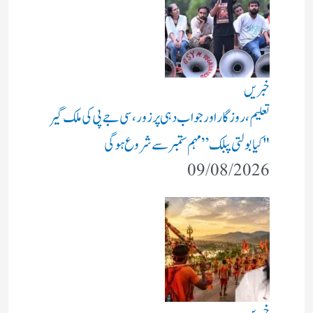
خبریں
تعلیم، روزگار اور جواب دہی پر زور، سی جے پی کی ملک گیر
"کیا بولتی پبلک” مہم ستمبر سے شروع ہوگی
09/08/2026