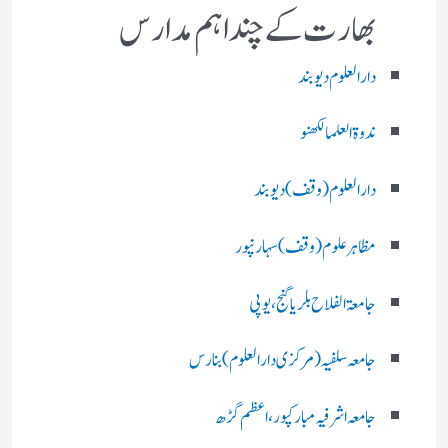
بھارت کے چند اہم مدارس
دارالعلوم دیوبند
ندوۃالعلما لکھنو
دارالعلوم (وقف)دیوبند
مظاہرعلوم (وقف)سہارنپور
جامعۃ الفلاح بلریاگنج،یوپی
جامعہ سلفیہ(مرکزی دارالعلوم )بنارس
جامعہ اشرفیہ مبارکپور،اعظم گڑھ