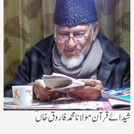
شیدائے قرآن مولانا محمد فاروق خاں ؒ