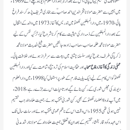
مشکوٰۃ تک کی تعلیم یہاں پائی، اس کے بعد ازہر ہند دار العلوم دیو بند چلے آئے 1969ء
میں یہیں سے حضرت مولانا فخر الدین احمد صاحب ؒ سے بخاری شریف پڑھ کر سند فراغ
پائی ،1970ء میں دار المبلغین لکھنؤ میں تدریس کا آغاز 1973 میں والد کے انتقال
کے بعد دار المبلغین کے ذمہ دار کی حیثیت سے کام کرنا شروع کیا، تزکیہ نفس کے لیے
حضرت مولانامحمد طلحہ صاحب، صاحب زادہ وجانشیں حضرت شیخ الحدیث مولانا محمد
زکریا ؒ کی طرف رجوع کیا اور سلسلۂ چشتیہ میں بیعت سے سر فراز ہوئے اور خلافت پائی۔
عملی زندگی کا آغاز دفاع
صحابہ
اور حقانیت اسلام کی ترویج وشاعت سے کیا اور دار المبلغین
لکھنؤ کو اس کام کے لیے ایک پلیٹ فارم کے طور پر استعمال کیا 1998ء میں دار العلوم
دیو بند کی مجلس شوری کے رکن بنائے گیے اور تا حیات اس سے جڑے رہے ،2018ء
میں آپ ندوۃ العلماء لکھنؤ کے بھی رکن شوریٰ منتخب ہوئے، جمعیت علماء ہند جب تقسیم
نہیں ہوئی تھی 1955ء اس وقت اس کے ناظم عمومی منتخب ہوئے اور سات سال تک
اس عہدہ کو وقار بخشا، تقسیم کے بعد ان کا تعلق جمعیت علماء ہند کے مولانا ارشد مدنی