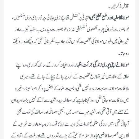
قابل ذکر ہیں۔
مولانا کا حلیہ او روضع قطع بھی
انتہائی پر کشش تھا، چوڑی پیشانی ، پر نور بڑی بڑی آنکھیں،
خوبصورت نورانی چہرہ ، لکھنوی نستعلیقی انداز، خوبصورت دیدہ زیب سفید کپڑے اور
شیروانی میں ملبوس مولانا کی شخصیت کو اس قدر جاذب نظر بناتی تھی کہ دیکھنے والا دیکھتا
رہ جاتا۔
مولانا نے اپنی پوری زندگی جرأت اظہار
اورداعیانہ کردار کے ساتھ گذاری، وہ اپنے
حلقہ کے علماء میں غیر متنازع شخصیت کے طور پر جانے پہچانے جاتے تھے، میری
ملاقات مولانا سے بہت زیادہ نہیں تھی، جمعیت علماء کے بعض پروگرام ، سمینار وغیرہ
میں ملاقات ہوجاتی تھی ، اور کہنا چاہیے کہ معاملہ دید وشنید سے آگے نہیں بڑھا، دید ان
کے حصے میں آتی تھی اور شنید میرے حصہ میں، کبھی مصافحہ اور معانقہ کی نوبت بھی
آجاتی تھی ، میں ان کی متنوع خدمات کی وجہ سے ان کا قدر داں رہا، وہ امارت شرعیہ کے
اکابرین خصوصا قاضی مجاہد الاسلام قاسمی ؒ کے بڑے قدر داں تھے اور ملت کے اتحاد کے