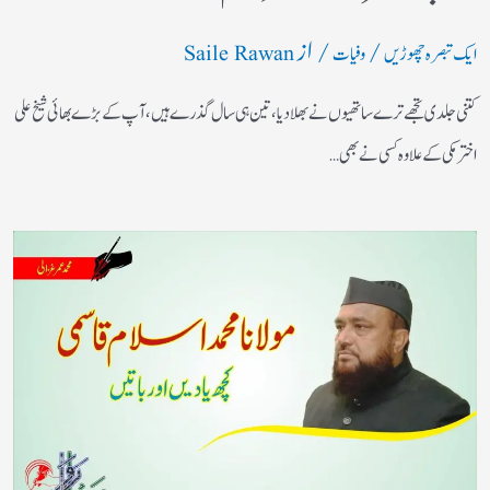
/
/ از
ایک تبصرہ چھوڑیں
وفیات
Saile Rawan
کتنی جلدی تجھے ترے ساتھیوں نے بھلادیا، تین ہی سال گذرے ہیں، آپ کے بڑے بھائی شیخ علی
اختر مکی کے علاوہ کسی نے بھی…