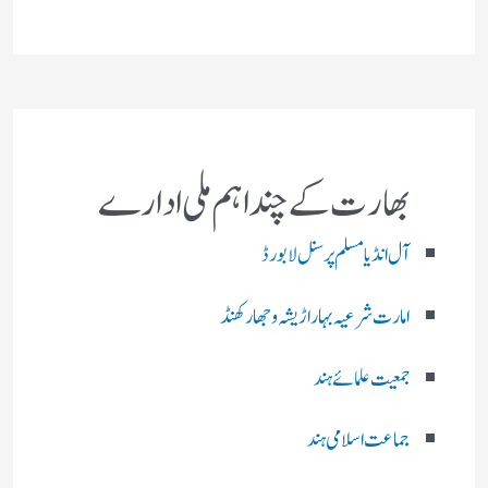
بھارت کے چند اہم ملی ادارے
آل انڈیا مسلم پرسنل لا بورڈ
امارت شرعیہ بہار اڑیشہ و جھارکھنڈ
جمعیت علمائے ہند
جماعت اسلامی ہند