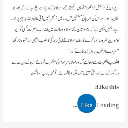
لیے ان کی کوشش کو بنظر استحسان دیکھتے تھے، مولانا کے دنیا سے چلے جانے کے بعد جو
خلا پیدا ہوا ہے اس کی بھرپائی مستقبل قریب میں تو نظر نہیں آتی، البتہ اللہ ہر چیز پرقادر
ہے، ہمیں یقین ہے کہ ہندوستان کے موجودہ حالت میں اللہ رب العزت کسی کو ان
کاموں پر ضرور مامور کرے گا، جسے مولانا نے اپنی زندگی کا نصب العین اور شیوہ بنا رکھا ،
’’مردے از غیب بروں آمد کارے کند‘‘
اللہ رب العزت سے دعا ہے کہ
وہ مولانا مرحوم کی مغفرت فرمائے ، ان کے سیات سے
در گذر فرمائے اور اعلیٰ علیین میں جگہ عطا فرمائے۔ آمین یا رب العالمین
Like this:
Like
Loading...