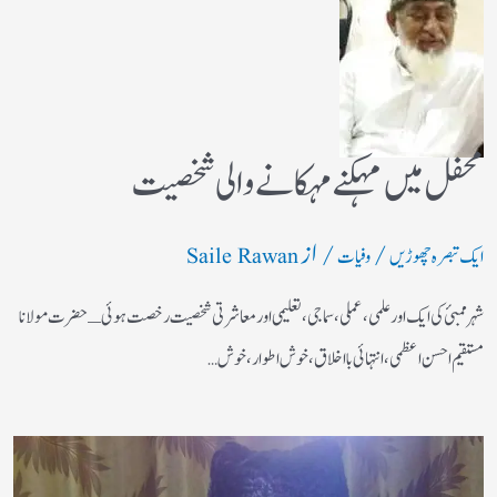
محفل میں مہکنے مہکانے والی شخصیت
/
/ از
ایک تبصرہ چھوڑیں
وفیات
Saile Rawan
شہر ممبئ کی ایک اور علمی، عملی، سماجی، تعلیمی اور معاشرتی شخصیت رخصت ہوئی ـ حضرت مولانا
مستقیم احسن اعظمی، انتہائی بااخلاق، خوش اطوار، خوش…