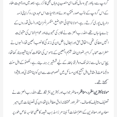
گروپ سے رہا اور تیرہ سال تک اسی منصب پر وہاں بھی فائز رہے ، بعد میں وہ جمعیت علماء
کے اس گروپ کے نائب صدر منتخب ہوئے اور تا حیات اس عہدہ پر رہ کر اپنی ذمہ
داریاں پوری کرتے رہے ، مولانا انتہائی متواضع ، منکسر المزاج اور انسانی قدروں کے
بڑے پاسباں تھے، اللہ رب العزت نے اکابر کی محبوبیت اور عوام الناس کی مقبولیت
انہیں عطا کی تھی، احقاق حق اور ابطال باطل ان کی زندگی کا نصب العین تھا، انہوں نے
حضرات صحابہ کرام رضوان اللہ علیہم اجمعین کے ناموس کی حفاظت کو اپنا شیوہ بنا رکھا تھا،
پچاس سال سے زائد تک وہ فرقۂ باطلہ کے لیے شمشیر برہنہ بنے رہے ، لکھنؤ کے اہل سنت
والجماعت (مقابل اہل تشع) ان مسائل میں خصوصیت سے ان کو اپنا مقتدیٰ اور پیشوا
سمجھتے تھے۔
مولانا بہترین مقرر، مناظر،
حاضر جواب اور بہترین نثر نگار تھے، اللہ رب العزت نے
تصنیف وتالیف کا صاف، ستھرا اور محققانہ ذوق عطا فرمایا تھا، ان کی تصنیفات میں امیر
معاویہ اور معاندین کے اعتراضات آئینۂ مرزا ، مذہب شیعہ کا علمی محاسبہ خاص طور پر