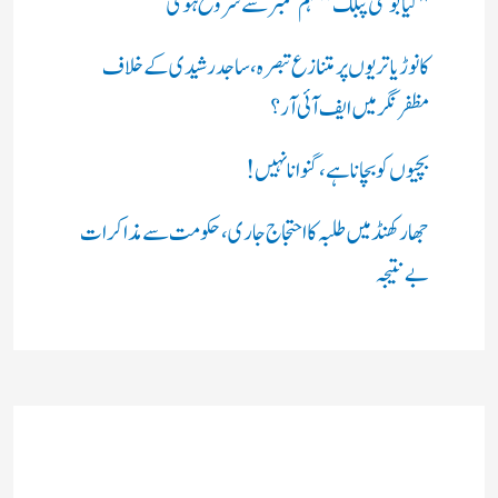
"کیا بولتی پبلک” مہم ستمبر سے شروع ہوگی
کانوڑ یاتریوں پر متنازع تبصرہ، ساجد رشیدی کے خلاف
مظفرنگر میں ایف آئی آر؟
بچیوں کو بچانا ہے، گنوانا نہیں!
جھارکھنڈ میں طلبہ کا احتجاج جاری، حکومت سے مذاکرات
بے نتیجہ