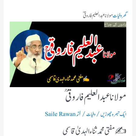
گھر
وفیات
مولانا عبد العلیم فاروقی ؒ
مولانا عبد العلیم فاروقی ؒ
/
/ از
ایک تبصرہ چھوڑیں
وفیات
Saile Rawan
✍️مفتی محمد ثناء الہدیٰ قاسمی