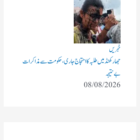
خبریں
جھارکھنڈ میں طلبہ کا احتجاج جاری، حکومت سے مذاکرات
بے نتیجہ
08/08/2026