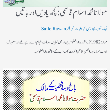
مولانا محمد اسلام قاسمی: کچھ یادیں اور باتیں​
/
/ از
ایک تبصرہ چھوڑیں
وفیات
Saile Rawan
مولانا 1982 تک متحدہ دارالعلوم دیوبند میں نمایاں خدمات انجام دے رہے تھے اور معروف
ادیب مولانا بدر الحسن قاسمی (کویت) صاحب کے ساتھ دارالعلوم…