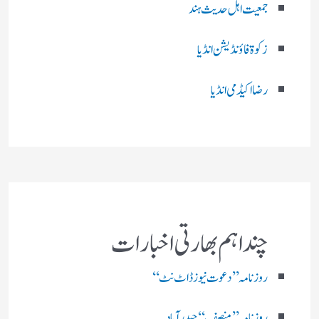
جمعیت اہل حدیث ہند
زکوۃ فاؤنڈیشن انڈیا
رضا اکیڈمی انڈیا
چند اہم بھارتی اخبارات
روز نامہ ’’ دعوت نیوز ڈاٹ نٹ‘‘
روزنامہ ’’ منصف‘‘ حیدر آباد