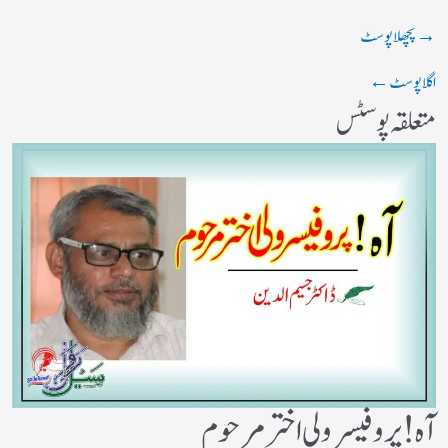
→
پچھلا پوسٹ
اگلا پوسٹ
←
متعلقہ پوسٹس
آه ! پروفیسر ولی اختر مرحوم