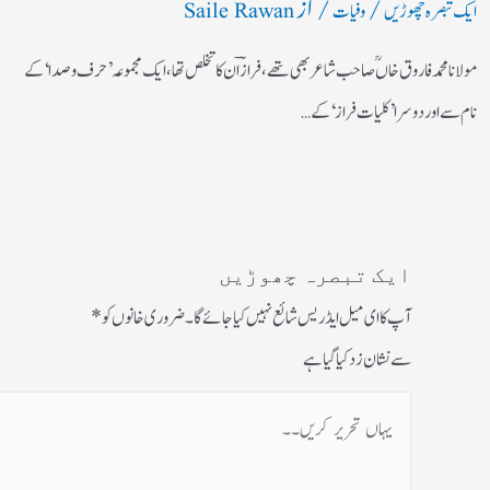
/
/ از
ایک تبصرہ چھوڑیں
وفیات
Saile Rawan
مولانا محمد فاروق خاں ؒ صاحب شاعر بھی تھے،فرازؔ ان کا تخلص تھا،ایک مجموعہ ’حرف و صدا‘ کے
نام سے اور دوسرا ’کلیات فراز‘ کے…
ایک تبصرہ چھوڑیں
آپ کا ای میل ایڈریس شائع نہیں کیا جائے گا۔
ضروری خانوں کو
*
سے نشان زد کیا گیا ہے