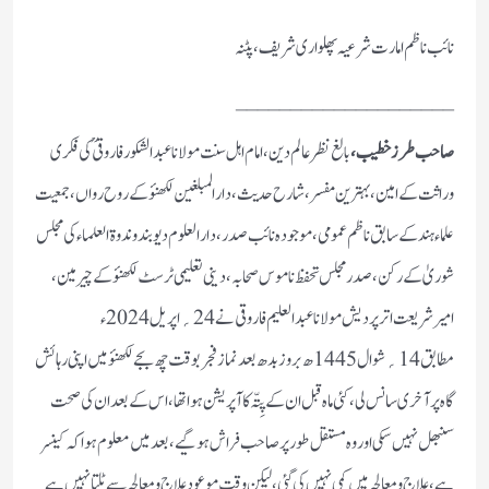
نائب ناظم امارت شرعیہ پھلواری شریف، پٹنہ
____________________
صاحب طرز خطیب ،
بالغ نظر عالم دین ، امام اہل سنت مولانا عبد الشکور فاروقیؒ کی فکری
وراثت کے امین ، بہترین مفسر، شارح حدیث، دار المبلغین لکھنؤ کے روح رواں ، جمعیت
علماء ہند کے سابق ناظم عمومی، موجودہ نائب صدر، دار العلوم دیو بند وندوۃ العلماء کی مجلس
شوریٰ کے رکن، صدر مجلس تحفظ ناموس صحابہ ، دینی تعلیمی ٹرسٹ لکھنؤ کے چیرمین،
امیرشریعت اترپردیش مولانا عبد العلیم فاروقی نے 24؍ اپریل 2024ء
مطابق 14؍ شوال 1445ھ بروز بدھ بعد نماز فجربوقت چھ بجے لکھنؤ میں اپنی رہائش
گاہ پر آخری سانس لی، کئی ماہ قبل ان کے پِتّہ کا آپریشن ہوا تھا، اس کے بعد ان کی صحت
سنبھل نہیں سکی اور وہ مستقل طور پر صاحب فراش ہو گیے، بعد میں معلوم ہوا کہ کینسر
ہے، علاج ومعالجہ میں کمی نہیں کی گئی ، لیکن وقت موعود علاج ومعالجہ سے ٹلتا نہیں ہے