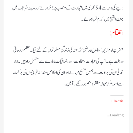
دینے کی وجہ سے 94 ہجری میں شہادت کے منصب پر فائز ہوئے اور مدینہ شریف میں
جنت البقیع میں آرام فرما ہوئے۔
اختتام:
حضرتِ امام زین العابدین رضی اللہ عنہ کی زندگی مسلمانوں کے لئے ایک عظیم روحانی
وراثت ہے۔ آپ کی عبادت، سخاوت، اور اخلاقیات ہمارے لئے مشعلِ راہ ہیں۔ اللہ
تعالیٰ ان کی برکات سے ہمیں متمتع فرمائے اور ان کی اخلاص مندانہ قربانیوں کی برکت
سے اسلام کو ہمیشہ مظفر و منصور رکھے۔ آمین۔
Like this:
Loading...