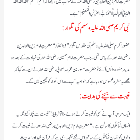
حضرتِ امام زین العابدین رضی اللہ عنہ نے خواب میں دیکھا کہ اسمِ اعظم ’’اَللہُ اَللہُ اَللہُ
الَّذِيْ لَا إِلٰہَ إِلَّا ھُوَ رَبُّ الْعَرْشِ الْعَظِیْمِ‘‘ ہے۔
نبی کریم صلی اللہ علیہ وسلم کی تلوار:
حضور اکرم صلی اللہ علیہ وسلم کی مقدس تلوار ’’ذوالفقار‘‘ حضرتِ امام زین العابدین
رضی اللہ عنہ کے پاس تھی۔ جب حضرت امام حسین رضی اللہ عنہ کی شہادت کے بعد وہ
مدینہ منورہ واپس آئے تو حضرت مسور بن مخرمہ صحابی رضی اللہ عنہ نے ان سے کہا کہ
مجھے یہ خطرہ محسوس ہو رہا ہے کہ بنو امیہ آپ سے اس تلوار کو چھین لیں گے۔
غیبت سے بچنے کی ہدایت:
ایک مرتبہ آپ نے کسی کو غیبت کرتے ہوئے سنا تو فرمایا: ’’غیبت سے بچو، کیونکہ یہ
انسان نُما کُتّوں کا سالن ہے۔‘‘ حضرتِ امام زین العابدین رضی اللہ عنہ نے غیبت کرنے
والوں کو انسان نُما کتّوں کے ساتھ اس لئے تشبیہ دی ہے کہ قرآن مجید اور احادیثِ