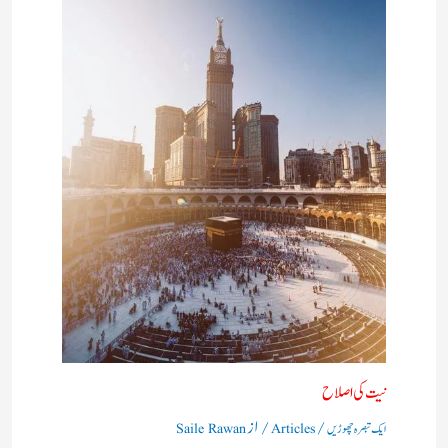
نیت کی اصلاح
/
/ از
ایک تبصرہ چھوڑیں
Articles
Saile Rawan