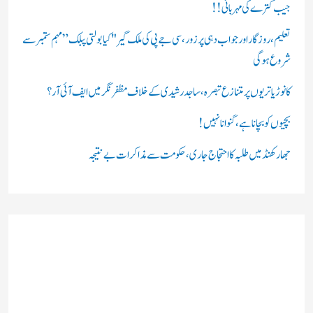
ں
جیب کترے کی مہربانی !!
:
تعلیم، روزگار اور جواب دہی پر زور، سی جے پی کی ملک گیر "کیا بولتی پبلک” مہم ستمبر سے
شروع ہوگی
کانوڑ یاتریوں پر متنازع تبصرہ، ساجد رشیدی کے خلاف مظفرنگر میں ایف آئی آر؟
بچیوں کو بچانا ہے، گنوانا نہیں!
جھارکھنڈ میں طلبہ کا احتجاج جاری، حکومت سے مذاکرات بے نتیجہ