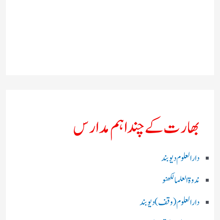
بھارت کے چند اہم مدارس
دارالعلوم دیوبند
ندوۃالعلما لکھنو
دارالعلوم (وقف)دیوبند