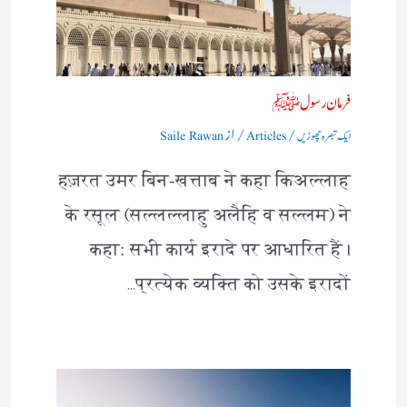
فرمان رسولﷺ
/
/ از
ایک تبصرہ چھوڑیں
Articles
Saile Rawan
हज़रत उमर बिन-खत्ताब ने कहा किअल्लाह
के रसूल (सल्लल्लाहु अलैहि व सल्लम) ने
कहा: सभी कार्य इरादे पर आधारित हैं।
प्रत्येक व्यक्ति को उसके इरादों…