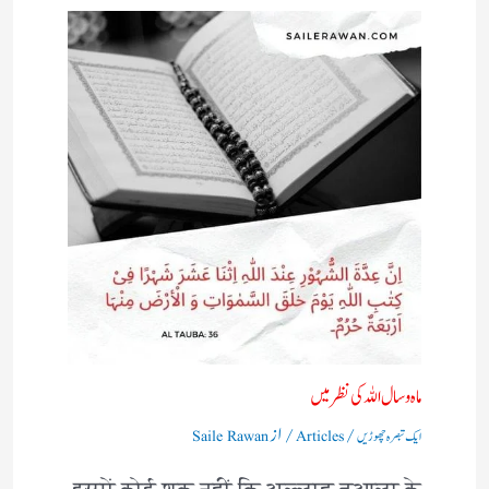
ماہ و سال اللہ کی نظر میں
/
/ از
ایک تبصرہ چھوڑیں
Articles
Saile Rawan