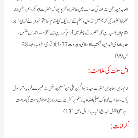
العابدین رضی اللہ عنہ کی خدمت میں حاضر ہو کر پوچھا کہ حضرت ابو بکر و عمر رضی اللہ
عنہما کا حضور نبی کریم صلی اللہ علیہ وسلم کے نزدیک کیا مقام تھا؟ تو انہوں نے فرمایا، "جو
مقام ان کا اب ہے کہ حضور کے پہلو میں آرام کر رہے ہیں” (مسند احمد بن حنبل،
حدیث ذی الیدین، المکتب الاسلامی، بیروت 4/77) (فتاوی رضویہ، جلد 28،
ص 99)
اہل سنت کی علامت:
امام زین العابدین حضرت سیدنا ابوالحسن علی بن حسین رضی اللہ عنہما نے فرمایا، "رسول
پاک، صاحب لولاک صلی اللہ علیہ وسلم پر کثرت سے درود پڑھنا اہل سنت کی علامت
ہے” (القول البدیع، الباب الاول، ص 131)
کرامات: