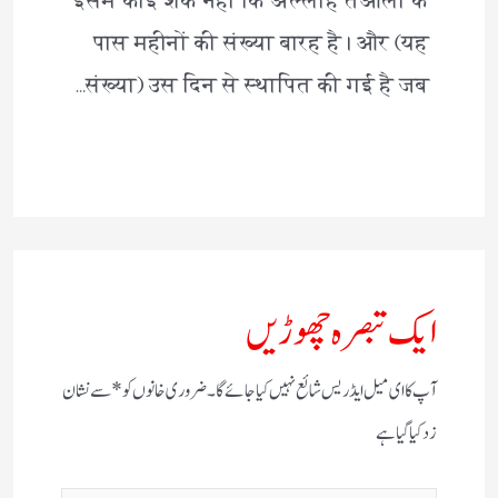
इसमें कोई शक नहीं कि अल्लाह तआला के
पास महीनों की संख्या बारह है। और (यह
संख्या) उस दिन से स्थापित की गई है जब…
ایک تبصرہ چھوڑیں
آپ کا ای میل ایڈریس شائع نہیں کیا جائے گا۔
ضروری خانوں کو
*
سے نشان
زد کیا گیا ہے