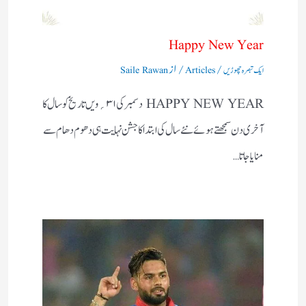
Happy New Year
/
/ از
ایک تبصرہ چھوڑیں
Articles
Saile Rawan
HAPPY NEW YEAR دسمبر کی۱ ۳؍ویں تاریخ کو سال کا
آخری دن سمجھتے ہوئے نئے سال کی ابتداکا جشن نہایت ہی دھوم دھام سے
منایاجاتا…