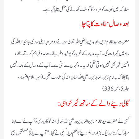
مبارکہ میں غیبت کو مردار کا گوشت کھانے کی مثل بتایا گیا ہے۔
بعد وصال سخاوت کا پتا چلا
حضرت سیدنا امام زین العابدین رضي اللہ تعالی عنہ نے دو مرتبہ اپنی ساری جائیداد اللہ کی
راہ میں خیرات کی۔ آپ مدینہ کے غرباء کو پوشیدہ طریقے سے مدد فراہم کرتے تھے،
انہیں خبر بھی نہیں ہوتی تھی کہ یہ مدد کہاں سے آتی ہے۔ آپ کے وصال کے بعد انہیں
پتا چلا کہ یہ امام زین العابدین رضي اللہ تعالی عنہ کی سخاوت تھی۔ (سیر اعلام النبلاء،
جلد 5، ص 336)
گالی دینے والے کے ساتھ خیر خواہی:
کسی نے حضرت سیدنا امام زین العابدین رضي اللہ تعالی عنہ کو گالی دی تو آپ نے اسے اپنا
مبارک کرتا اور ایک ہزار درہم دینے کا حکم دیا۔ کسی نے کہا: "آپ نے پانچ خصلتیں جمع