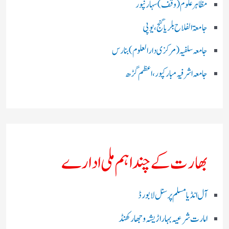
مظاہرعلوم (وقف)سہارنپور
جامعۃ الفلاح بلریاگنج،یوپی
جامعہ سلفیہ(مرکزی دارالعلوم )بنارس
جامعہ اشرفیہ مبارکپور،اعظم گڑھ
بھارت کے چند اہم ملی ادارے
آل انڈیا مسلم پرسنل لا بورڈ
امارت شرعیہ بہار اڑیشہ و جھارکھنڈ