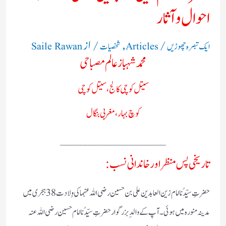
احوال و آثار
/
,
/ از
ایک تبصرہ چھوڑیں
Articles
شخصیات
Saile Rawan
محمد شہباز عالم مصباحی
سیتل کوچی کالج، سیتل کوچی
کوچ بہار، مغربی بنگال
_____________________
تاریخی پس منظر اور خاندانی نسب:
حضرتِ سیِّدُنا امام زین العابدین علی بن حسین رضی اللہ عنہما کی وِلادت 38 ہجری میں
مدینہ منورہ میں ہوئی۔ آپ کے والدِ بزرگوار حضرتِ سیِّدُنا امام حسین رضی اللہ عنہ