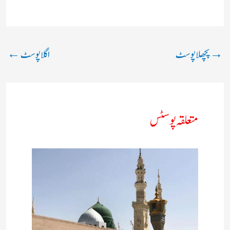
→
پچھلا پوسٹ
اگلا پوسٹ
←
متعلقہ پوسٹس