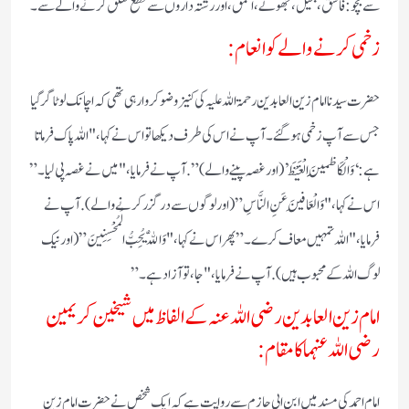
سے بچو: فاسق، بخیل، جھوٹے، احمق، اور رشتہ داروں سے قطع تعلق کرنے والے سے۔
زخمی کرنے والے کو انعام:
حضرت سیدنا امام زین العابدین رحمۃ اللہ علیہ کی کنیز وضو کروا رہی تھی کہ اچانک لوٹا گرگیا
جس سے آپ زخمی ہوگئے۔ آپ نے اس کی طرف دیکھا تو اس نے کہا، "اللہ پاک فرماتا
ہے: ‘وَالْكَاظِمِينَ الْغَيْظَ’ (اور غصہ پینے والے)”. آپ نے فرمایا، "میں نے غصہ پی لیا۔”
اس نے کہا، "وَالْعَافِينَ عَنِ النَّاسِ” (اور لوگوں سے درگزر کرنے والے). آپ نے
فرمایا، "اللہ تمہیں معاف کرے۔” پھر اس نے کہا، "وَاللّهُ يُحِبُّ الْمُحْسِنِينَ” (اور نیک
لوگ اللہ کے محبوب ہیں). آپ نے فرمایا، "جا، تو آزاد ہے۔”
امام زین العابدین رضی اللہ عنہ کے الفاظ میں شیخین کریمین
رضی اللہ عنہما کا مقام:
امام احمد کی مسند میں ابن ابی حازم سے روایت ہے کہ ایک شخص نے حضرت امام زین