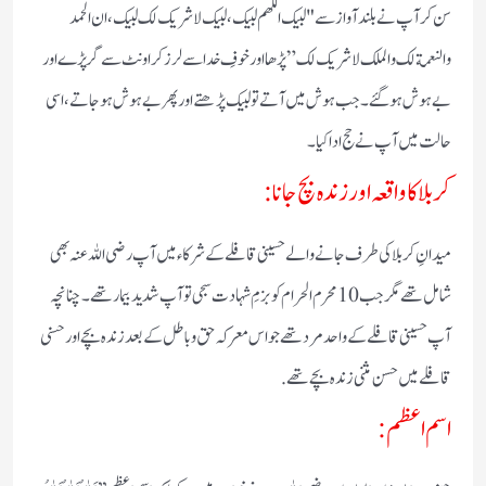
سن کر آپ نے بلند آواز سے "لبیک اللھم لبیک، لبیک لا شریک لک لبیک، ان الحمد
والنعمة لک والملک لا شریک لک” پڑھا اور خوفِ خدا سے لرز کر اونٹ سے گر پڑے اور
بے ہوش ہو گئے۔ جب ہوش میں آتے تو لبیک پڑھتے اور پھر بے ہوش ہو جاتے، اسی
حالت میں آپ نے حج ادا کیا۔
کربلا کا واقعہ اور زندہ بچ جانا:
میدانِ کربلا کی طرف جانے والے حسینی قافلے کے شرکاء میں آپ رضی اللہ عنہ بھی
شامل تھے مگر جب 10 محرم الحرام کو بزمِ شہادت سجی تو آپ شدید بیمار تھے۔ چنانچہ
آپ حسینی قافلے کے واحد مرد تھے جو اس معرکہ حق و باطل کے بعد زندہ بچے اور حسنی
قافلے میں حسن مثنی زندہ بچے تھے.
اسم اعظم: