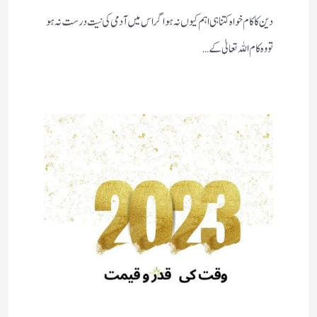
دین کا کام خواہ کتنا ہی اہم کیوں نہ ہو اگر اس میں آدمی کی نیت درست نہ ہو
تو وہ کام اللہ تعالیٰ کے…