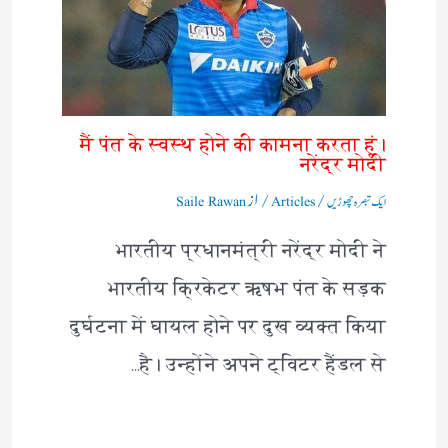
मैं पंत के स्वस्थ होने की कामना करता हूं।
नरेंद्र मोदी
/
/ از
ایک تبصرہ چھوڑیں
Articles
Saile Rawan
भारतीय प्रधानमंत्री नरेंद्र मोदी ने
भारतीय क्रिकेटर ऋषभ पंत के सड़क
दुर्घटना में घायल होने पर दुख व्यक्त किया
है। उन्होंने अपने ट्विटर हैंडल से…