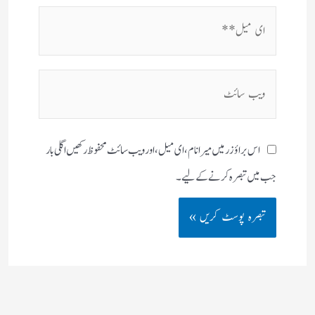
ای
میل**
ویب
سائٹ
اس براؤزر میں میرا نام، ای میل، اور ویب سائٹ محفوظ رکھیں اگلی بار
جب میں تبصرہ کرنے کےلیے۔