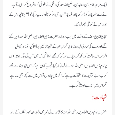
ایک مرتبہ امام زین العابدین رضی اللہ عنہ کی اونٹنی نے شوخی کرنا شروع کر دی۔ آپ
نے اسے بٹھایا اور کوڑا دکھایا اور فرمایا: ’’سیدھی ہو کر چلو ورنہ یہ دیکھ لو!‘‘ چنانچہ اس کے
بعد اس نے شوخی چھوڑ دی۔
حجاج ابن یوسف کے وقت میں جب دوبارہ حضرت زین العابدین رضی اللہ عنہ اسیر کئے
گئے اور لوہے کی بھاری قید و بند کا بارِ گراں ان کے تنِ نازنین پر ڈالا گیا، تو زہری علیہ
الرحمہ اس حالت کو دیکھ کر روپڑے اور کہا کہ مجھے تمنا تھی کہ میں آپ کی جگہ ہوتا۔ اس
پر امام زین العابدین رضی اللہ عنہ نے فرمایا کہ کیا تجھے یہ گمان ہے کہ اس قید و بند سے مجھے
کرب و بے چینی ہے؟ حقیقت یہ ہے کہ اگر میں چاہوں تو اس میں سے کچھ بھی نہ رہے
مگر اس میں اجر ہے اور تَذَکُّر ہے۔
شہادت:
حضرتِ امام زین العابدین رضی اللہ عنہ 58 برس کی عمر میں ولید بن عبدالملک کے زہر