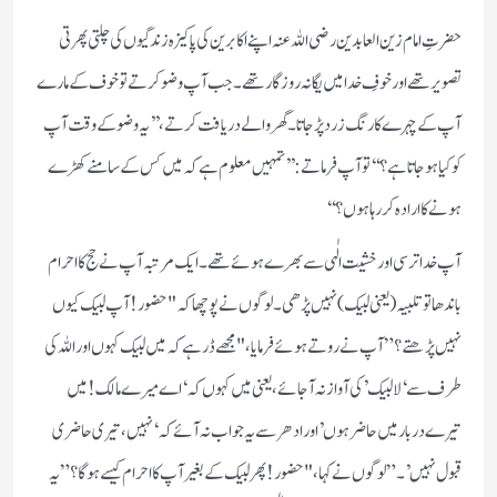
حضرتِ امام زین العابدین رضی اللہ عنہ اپنے اکابرین کی پاکیزہ زندگیوں کی چلتی پھرتی
تصویر تھے اور خوفِ خدا میں یگانہ روزگار تھے۔ جب آپ وضو کرتے تو خوف کے مارے
آپ کے چہرے کا رنگ زرد پڑ جاتا۔ گھر والے دریافت کرتے، ’’یہ وضو کے وقت آپ
کو کیا ہوجاتا ہے؟‘‘ تو آپ فرماتے: ’’تمہیں معلوم ہے کہ میں کس کے سامنے کھڑے
ہونے کا ارادہ کر رہا ہوں؟‘‘
آپ خدا ترسی اور خشیت الٰہی سے بھرے ہوئے تھے۔ ایک مرتبہ آپ نے حج کا احرام
باندھا تو تلبیہ (یعنی لبیک) نہیں پڑھی۔ لوگوں نے پوچھا کہ "حضور! آپ لبیک کیوں
نہیں پڑھتے؟” آپ نے روتے ہوئے فرمایا، "مجھے ڈر ہے کہ میں لبیک کہوں اور اللہ کی
طرف سے ‘لا لبیک’ کی آواز نہ آجائے، یعنی میں کہوں کہ ‘اے میرے مالک! میں
تیرے دربار میں حاضر ہوں’ اور ادھر سے یہ جواب نہ آئے کہ ‘نہیں، تیری حاضری
قبول نہیں’۔” لوگوں نے کہا، "حضور! پھر لبیک کے بغیر آپ کا احرام کیسے ہوگا؟” یہ