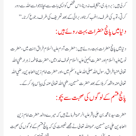
کر لی ہیں: بردباری، تکلیف نہ دینا، اس شخص کو ایسی بات سے بچانا جو اسے اللہ سے دور
کرتی، توبہ کی طرف راغب کرنا اور برائی کے بعد تعریف کی طرف رجوع کرنا۔”
دنیا میں پانچ حضرات بہت روئے ہیں:
دنیا میں پانچ حضرات بہت روئے ہیں: حضرت آدم علیہ السلام فراق جنت میں، حضرت
نوح علیہ السلام اور حضرت یحییٰ علیہ السلام خوف خدا میں، حضرت فاطمہ زہرا رضي اللہ
تعالی عنہا فراق رسول اللہ صلی اللہ علیہ وسلم میں، اور حضرت امام زین العابدین رضي اللہ
تعالی عنہ واقعہ کربلا کے بعد حضرت حسین رضي اللہ تعالی عنہ کی پیاس یاد کرکے۔
پانچ قسم کے لوگوں کی صحبت سے بچو:
حضرت سیدنا محمد بن علی باقر علیہ الرحمۃ فرماتے ہیں کہ میرے والد حضرت امام زین
العابدین علي بن حسین رحمۃ اللہ تعالی نے مجھے نصیحت کی کہ پانچ قسم کے لوگوں کی صحبت