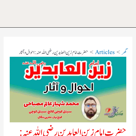
گھر
Articles
حضرت امام زین العابدین رضی اللہ عنہ: احوال و آثار
حضرت امام زین العابدین رضی اللہ عنہ: