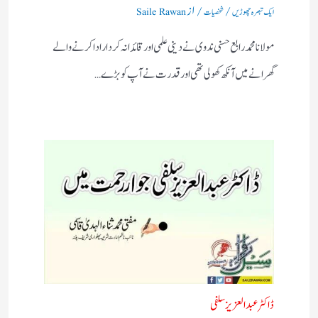
/
/ از
ایک تبصرہ چھوڑیں
شخصیات
Saile Rawan
مولانا محمد رابع حسنی ندوی نے دینی علمی اور قائدانہ کردار ادا کرنے والے
گھرانے میں آنکھ کھولی تھی اور قدرت نے آپ کو بڑے…
ڈاکٹر عبد العزیزسلفی