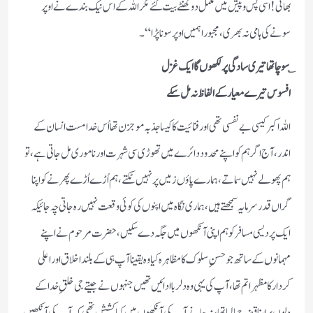
بھائی! اسی پس و پیش میں مکمل دو گھنٹے بیت گئے مگر اللہ کے اس نیک بندے نے اوپر
سونے کی ہامی نہ بھری،مجبورا ہمیں اوپر سونا پڑا“۔
؎
سوچا تھا تیری سادگی پر لکھوں گا ایک غزل
افسوس تیرے معیار کے الفاظ نہ مل سکے
اللہ اکبر کیسی بےنفسی تھی اور فنائیت کا کیسا جذبہ موجزن تھا اُس خدامست انسان کے
اندر،آج اگر ہم کو اپنے محدود دائرے میں تھوڑی سی شہرت اور ناموری مل جاتی ہے،تو
ہم پھولے نہیں سماتے، ہمارے پاؤں زمیں پر نہیں ٹکتے،ہم اُڑے اُڑے پھرنے کو اپنا
گراں قدر سرمایہ سمجھتے ہیں، ہماری نگاہ میں اپنوں کی کوئی وقعت نہیں رہ جاتی چہ جائیکہ
ایک پردیسی مسافر کو ہم اپنی آنکھوں میں جگہ دے سکیں،حضرت مرحوم نے اپنے
مہمانوں کے ساتھ جو حسنِ سلوک کا مظاہرہ کیا وہ یقینا آپ ہی کے بلند اخلاق اور اعلی
کردار کا مظہر اتم تھا،آپ کی یہی وہ دلربا ادائیں تھیں جنہوں نے جیتے جی خلقِ خدا کے