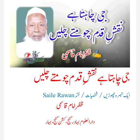
جی چاہتا ہے نقشِ قدم چومتے چلیں
/
/ از
ایک تبصرہ چھوڑیں
شخصیات
Saile Rawan
ظفر امام قاسمی
دارالعلوم بہادرگنج، کشن گنج، بہار
___________________