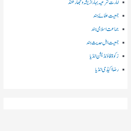
امارت شرعیہ بہار اڑیشہ و جھارکھنڈ
جمعیت علمائے ہند
جماعت اسلامی ہند
جمعیت اہل حدیث ہند
زکوۃ فاؤنڈیشن انڈیا
رضا اکیڈمی انڈیا
چند اہم بھارتی اخبارات