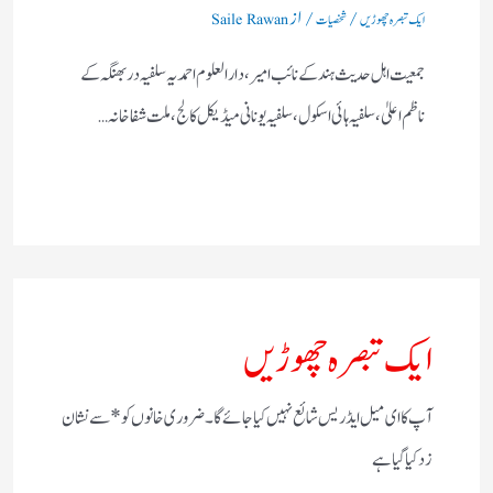
/
/ از
ایک تبصرہ چھوڑیں
شخصیات
Saile Rawan
جمعیت اہل حدیث ہند کے نائب امیر، دا رالعلوم احمدیہ سلفیہ دربھنگہ کے
ناظم اعلیٰ، سلفیہ ہائی اسکول ، سلفیہ یونانی میڈیکل کالج، ملت شفاخانہ…
ایک تبصرہ چھوڑیں
آپ کا ای میل ایڈریس شائع نہیں کیا جائے گا۔
ضروری خانوں کو
*
سے نشان
زد کیا گیا ہے