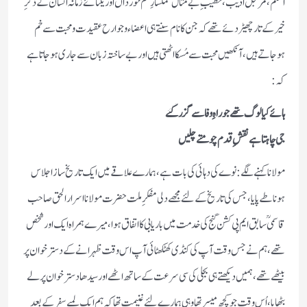
القلم،مرتجل ادیب،خطیبِ بےمثال غمگسارِ غم خورداں اور یکتائے زمانہ انسان کے ذکرِ
خیر کے تار چھیڑدئے تھے کہ جن کا نام سنتے ہی اعضاء و جوارح عقیدت و محبت سے خم
ہوجاتے ہیں،آنکھیں محبت سے مُسکا اٹھتی ہیں اور بےساختہ زبان سے جاری ہوجاتا ہے
کہ:
ہائے کیا لوگ تھے جو راہِ وفا سے گزر گئے
جی چاہتا ہے نقشِ قدم چومتے چلیں
مولانا کہنے لگے: نوے کی دہائی کی بات ہے،ہمارے علاقے میں ایک تاریخ ساز اجلاس
ہونا طےپایا،جس کی تاریخ کے لئے مجھے دلی مفکرِ ملت حضرت مولانا اسرارالحق صاحب
قاسمیؒ سابق ایم پی کشن گنج کی خدمت میں باریابی کا اتفاق ہوا،میرے ہمراہ ایک اور شخص
تھے،ہم نے جس وقت آپ کی کنڈی کھٹکھٹائی آپ اس وقت ظہرانے کے دسترخوان پر
بیٹھے تھے،ہمیں دیکھتے ہی بجلی کی سی سرعت کے ساتھ اٹھے اور سیدھا دسترخوان پر لے
بٹھایا،اُس وقت جو کچھ میسر تھا وہی ہمارے لئے غنیمت تھا کہ ہم ایک لمبے سفر کے بعد