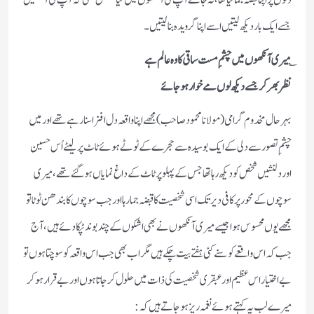
دلوں پر اپنا قبضہ جمالیا تھا،نہ جانے آپ کی آنکھوں میں کیا کشش تھی کہ آپ کی آنکھیں
جسے ایک بار دیکھ لیتیں اسے اپنا گرویدہ بنا لیتیں۔
؎
میری آنکھوں میں چشمِ مست ساقی کا وہ عالم ہے
نظر بھر کر جسے دیکھ لوں مےخوار ہوجائے
بہرحال مخدوم گرامی (مولانا محمود صاحب) مجھے اپنا واقعہ دل افزا سنا رہے تھے اور میں
چشمِ تصور سے دلی کے ایک بوسیدہ سے حجرے کے ٹوٹے ہوئے ٹاٹ پر لیٹے اُس حسین
اور دلنشیں شخص کو دیکھ رہا تھا جس کے پہلو پر ٹاٹ کے داغ نمایاں ہوگئے تھے،میری
سوچوں کے محور پر کافی دیر تک اسی شخصیت کا قبضہ جما رہا اور جب سوچوں کا بندھن ٹوٹا تو
مجھے یوں محسوس ہوا جیسے میری آنکھوں نے بھی اشکوں کے چند بوند ٹپکادئے ہیں،آج
جب کہ اس واقعے کو سنے کئی ہفتے بیت چکے ہیں مگر اب بھی جب اس واقعہ کو سوچتا ہوں تو
بےاختیار اس عظیم اور عبقری شخصیت کی ذات میں حلول کرجاتا ہوں اور بےقرار ہوکر
میرے لب یہ کہتے ہوئے نغمہ ریز ہوجاتے ہیں کہ :