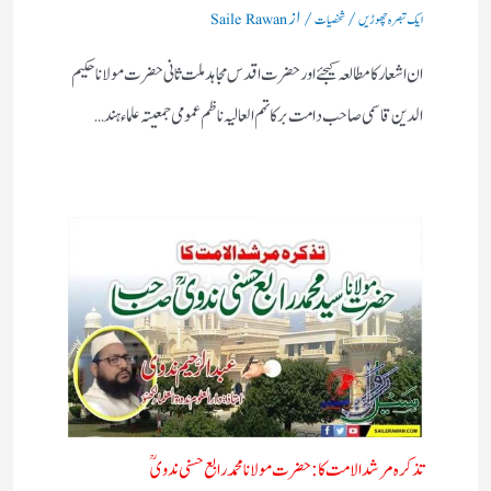
/
/ از
ایک تبصرہ چھوڑیں
شخصیات
Saile Rawan
ان اشعار کا مطالعہ کیجئے اور حضرت اقدس مجاہد ملت ثانی حضرت مولانا حکیم
الدین قاسمی صاحب دامت برکاتہم العالیہ ناظم عمومی جمعیتہ علماء ہند…
تذکرہ مرشد الامت کا :حضرت مولانا محمد رابع حسنی ندویؒ