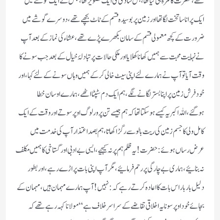
تھے،حضرت کا کمرہ ہی کیا تھا،بس سادگی کی ایک تصویر تھا،جس کے ایک گوشے میں
ایک پرانا سا تخت لگا تھا اور زمین پر بوسیدہ قسم کے ٹاٹ بچھے تھے، دوسرے گوشے میں
ضرورت کے کچھ معمولی قسم کے سامان بکھرے پڑے تھے، عشاء کی نماز کے بعد آپ
نے نہایت محبت سے ہمیں کھانا کھلایا اور ملکی حالات پر تبادلۂ خیال کے بعد جب سونے کا
وقت آیا تو آپ نے ہمارے لئے اپنی سیٹ خالی کرکے ہمیں وہاں سونے کے لئے کہا،اور
خود فرش زمین پر اپنا بستر لگانے لگے،ہم ایک دم سٹپٹا اٹھے، ہمارے اوسان خطا
ہوگئے،اللہ اکبر یہ کیسے ہوسکتا تھا کہ ہم جیسے تن پرور لوگ اوپر سوتے اور وقت کے ایک
کامل ولی کا جسم زمین کی ریت بالو سے رگڑا کھاتا،ہم بصد اعتذار آپ کی خدمت میں
عرض رساں ہوئے:حضرت!یہ ظلم ہم پر نہ کیجیے،ایسی بےادبی اور گستاخی کا ہمیں مکلف
نہ بنائیے،ہماری بےچارگی پر رحم فرمائیے، مگر آپ اپنی بات پر اڑے رہے، اور بطور
دلیل بار بار اس بات کا اعادہ کرتے رہے کہ: نہیں! آپ ہمارے مہمان ہیں،مہمان کے
بجائے خود اوپر سونا یہ اخلاقی تقاضے کے سراسر خلاف ہے“ مولانا کہہ رہے تھے کہ