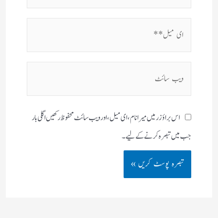
ای
میل**
ویب
سائٹ
اس براؤزر میں میرا نام، ای میل، اور ویب سائٹ محفوظ رکھیں اگلی بار
جب میں تبصرہ کرنے کےلیے۔