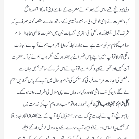
دلی پہونچے تھے،اس کے بعد ہم نے حضرت کے سامنے اپنی آمد کا مقصد واضح
کیا،حضرت نے بڑی خوش دلی اور خندہ جبینی کے ساتھ ہمارے مقصد کو نہ صرف یہ کہ
شرف قبول بخشا بلکہ اور بھی کئی عبقری شخصیات جن میں حضرت قاضی مجاہدالاسلام
صاحبؒ کا نام سرِفہرست ہے، سے ہمارا رابطہ کروایا،پھر جب ہم نے آپ سے اجازت
مانگی تو اولا تو آپ ہمیں اپنے پاس ٹھہرانے پر بضد ہوگئے،مگر جب ہم نے کہا کہ حضرت
آج کہیں اور ٹھہرنے کا پروگرام ہے تو آپ نے اِس شرط کے ساتھ ہمیں وہاں سے
رخصتی کی اجازت مرحمت فرمائی کہ” کل کی شام ہر حال میں آپ کے پاس گزاریں“ ہم
نے اگلے دن کی شب باشی کا وعدہ کیا اور وہاں سے اپنی منزل کی طرف روانہ ہوگئے۔
اگلی شام کا جھٹپٹا جب افقِ عالم
پر نمودار ہوا تو حسب وعدہ ہم آپ کی خدمت میں
جاپہونچے،آپ نے نہایت تپاک سے ہمارا استقبال کیا،آپ کے ملنے کا انداز اتنا والہانہ تھا
کہ ہمیں یہ احساس ہونے لگا جیسے آپ ہمارے لئے دیدہ و دل فرش راہ کئے بیٹھے