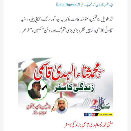
/
/ از
ایک تبصرہ چھوڑیں
شخصیات
Saile Rawan
قد طویل، نا قلیل، متوسّط قامت، اکہرا بدن، گورا رنگ، کتابی چہرہ، سفید
چھوٹی ڈاڑھی، شاہیں نظر، بڑی بڑی متحرّک اور روشن آنکھیں، آخر عمر…
مفتی محمد ثناء الہدیٰ قاسمی: زندگی کا سفر