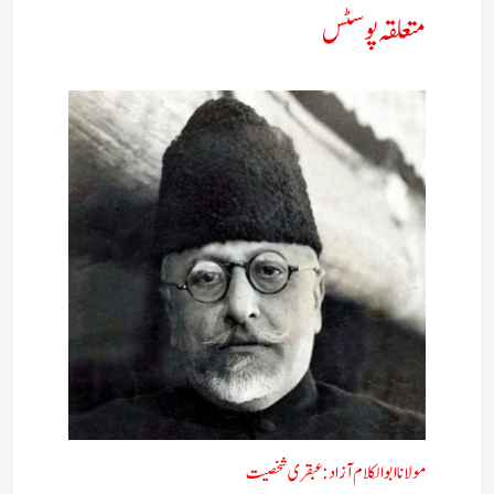
متعلقہ پوسٹس
مولانا ابوالکلام آزاد:عبقری شخصیت