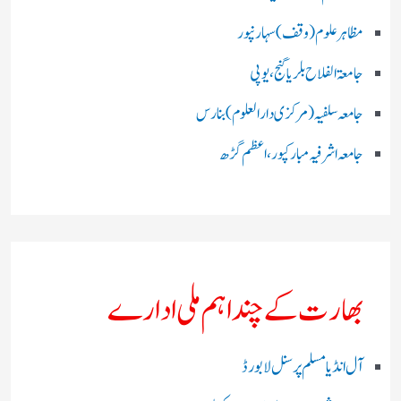
مظاہرعلوم (وقف)سہارنپور
جامعۃ الفلاح بلریاگنج،یوپی
جامعہ سلفیہ(مرکزی دارالعلوم )بنارس
جامعہ اشرفیہ مبارکپور،اعظم گڑھ
بھارت کے چند اہم ملی ادارے
آل انڈیا مسلم پرسنل لا بورڈ