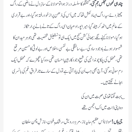
چند ہی لمحوں مجلس جم گئی،
گفتگو کا سلسلہ دراز ہوا تو مولانا کے سازِ دل نے ماضی کے راگ
چھیڑدئے،یہ راگ ایسا دلکش تھا کہ میں اُس کی دُھن پر ازخود رفتہ ہوگیا،اور بےقراری
کے عالم میں اٹھ کر بیٹھ گیا،میرا پورا دھیان اسی راگ کے تانے بانے پر ارتکاز
ہوگیا،مولانا کہنے لگے:بھائی کشن گنج میں ایک ہی تو نستعلیق شخصیت تھی جو ہر میدان کا
شہسوار ہونے باوجود سادگی،بےساختگی بےنفسی،اخلاص اور بےلوثی کا حسین مرقع
تھی،محفل کی چکاچوند انہی کی شمعِ وجود کا رہینِ احسان تھی،وہ کیا بچھڑے کہ محفل ایک
دم سونی ہوگئی،آج بھی جب اُن کی یاد آتی ہے تو دل کے سارے تار فراقِ غم کی بانسری
بجانے لگتے ہیں۔
؎ بہت لگتا تھا جی صحبت میں ان کی
وہ اپنی ذات میں اک انجمن تھے
جی ہاں!
مولانا اُس عظیم،مایہ ناز،مردِ درویش،رشکِ فنون،نازشِ چمن سلطان