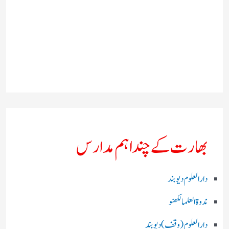
بھارت کے چند اہم مدارس
دارالعلوم دیوبند
ندوۃالعلما لکھنو
دارالعلوم (وقف)دیوبند