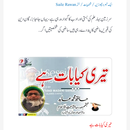
/
/ از
ایک تبصرہ چھوڑیں
شخصیات
Saile Rawan
سرزمین بہارعلم کی بستی اورادب کا گہوارہ رہی ہے، یہاں جابجا بزرگان دین
کی قبریں ماضی کا پتہ دے رہی ہیں، ماضی کی شخصیتیں اگر…
تیری کیا بات ہے