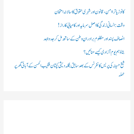
ی
ں
کانوڑ یاترا امن،قانون اور شہری حقوق کا سالانہ امتحان
:
وقت: انسانی زندگی کا اصل سرمایہ اور کامیابی کا راز !
انصاف پسند اور مظلوم برادرانِ وطن کے ساتھ مل کر جدوجہد
بتاؤ ہم یوم آزادی کیسے منائیں؟
شیخ حسینہ کی پریس کانفرنس کے بعد سابق بنگلہ دیشی کپتان شکیب الحسن کے آبائی گھر پر
حملہ