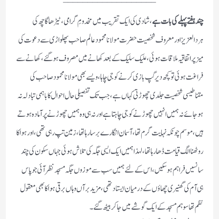
چند ہفتے پہلے کی بات ہے
،شادی کی ایک تقریب میں مخدومِ گرامی،ٹیڑھاگاچھ کی
ہردالعزیز اور معروف شخصیت حضرت مولانا محمود عالم صاحب پھلواڑی سے دعوت کی
میز پر اتفاقیہ ملاقات ہوئی،علیک سلیک کے بعد کھانے میں مصروف ہوگئے،کھانے سے
فراغت ہوئی تو کچھ دیر گپ بازی کرنے کو جی چاہا،ویسے بھی مولانا محمود صاحب کی
مقناطیسی شخصیت جلدی چھوڑتی کہاں ہے،جب تک تفصیلی حال احوال کا باہمی تبادلہ نہ
ہوجائے نہ ہمیں انہیں چھوڑنے کو جی چاہتا ہے اور نہ ہی وہ ہمیں چھوڑنے پر آمادہ ہوتے
ہیں،موسم چونکہ نہایت گرم تھا،آسمان انگارے برسا رہا تھا،زمین تپ رہی تھی، اور ہوا کا
روٹھنا الگ قیامت ڈھا رہا تھا،لہذا ہمیں ایک ایسی جگہ کی تلاش ہوئی جہاں سکون کی چند
سانسیں فراہم ہوسکیں،اس کے لئے ہمیں سب سے موزوں جگہ مسجد نظر آئی جو پاس
ہی آم کی گھنیری چھاؤں کے درمیان ایستاد تھی،مزید برآں وہاں برقی ہوا کا بھی معقول
نظم تھا سو ہم مسجد کے ایک گوشے میں جاکر بیٹھ گئے۔