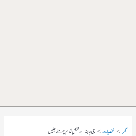
گھر
شخصیات
جی چاہتا ہے نقشِ قدم چومتے چلیں