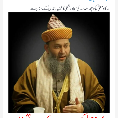
درگاہ معلیٰ کچھوچھہ مقدسہ کی سجادہ نشینی کا قضیہ: تاریخ کے روزن سے