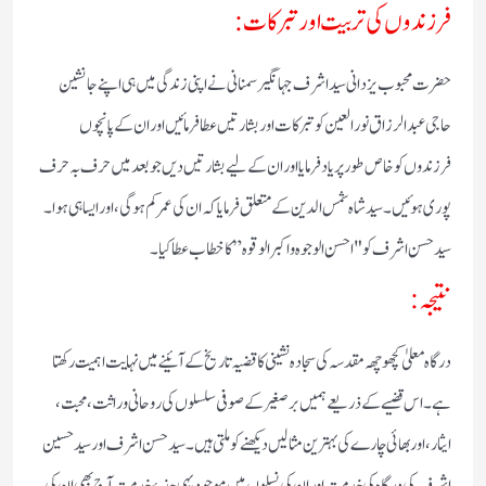
فرزندوں کی تربیت اور تبرکات:
حضرت محبوب یزدانی سید اشرف جہانگیر سمنانی نے اپنی زندگی میں ہی اپنے جانشین
حاجی عبد الرزاق نورالعین کو تبرکات اور بشارتیں عطا فرمائیں اور ان کے پانچوں
فرزندوں کو خاص طور پر یاد فرمایا اور ان کے لیے بشارتیں دیں جو بعد میں حرف بہ حرف
پوری ہوئیں۔ سید شاہ شمس الدین کے متعلق فرمایا کہ ان کی عمر کم ہوگی، اور ایسا ہی ہوا۔
سید حسن اشرف کو "احسن الوجوہ واکبر الوقوہ” کا خطاب عطا کیا۔
نتیجہ:
درگاہ معلیٰ کچھوچھہ مقدسہ کی سجادہ نشینی کا قضیہ تاریخ کے آئینے میں نہایت اہمیت رکھتا
ہے۔ اس قضیے کے ذریعے ہمیں برصغیر کے صوفی سلسلوں کی روحانی وراثت، محبت،
ایثار، اور بھائی چارے کی بہترین مثالیں دیکھنے کو ملتی ہیں۔ سید حسن اشرف اور سید حسین
اشرف کی درگاہ کی خدمت اور ان کی نسلوں میں موجود یہی جذبۂ خدمت آج بھی ان کی