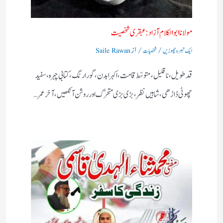
مولانا ابوالکلام آزاد:عبقری شخصیت
/
/ از
ایک تبصرہ چھوڑیں
شخصیات
Saile Rawan
قد طویل، نا قلیل، متوسّط قامت، اکہرا بدن، گورا رنگ، کتابی چہرہ، سفید
چھوٹی ڈاڑھی، شاہیں نظر، بڑی بڑی متحرّک اور روشن آنکھیں، آخر عمر…