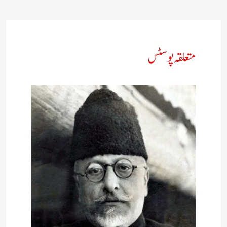
متعلقہ پوسٹس