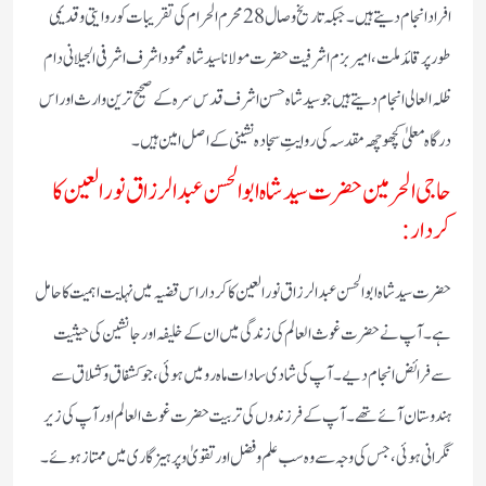
افراد انجام دیتے ہیں۔ جبکہ تاریخ وصال 28 محرم الحرام کی تقریبات کو روایتی و قدیمی
طور پر قائد ملت، امیر بزم اشرفیت حضرت مولانا سید شاہ محمود اشرف اشرفی الجیلانی دام
ظلہ العالی انجام دیتے ہیں جو سید شاہ حسن اشرف قدس سرہ کے صحیح ترین وارث اور اس
درگاہ معلیٰ کچھوچھہ مقدسہ کی روایتِ سجادہ نشینی کے اصل امین ہیں۔
حاجی الحرمین حضرت سید شاہ ابو الحسن عبد الرزاق نورالعین کا
کردار:
حضرت سید شاہ ابو الحسن عبد الرزاق نور العین کا کردار اس قضیہ میں نہایت اہمیت کا حامل
ہے۔ آپ نے حضرت غوث العالم کی زندگی میں ان کے خلیفہ اور جانشین کی حیثیت
سے فرائض انجام دیے۔ آپ کی شادی سادات ماہ رو میں ہوئی، جو کشفاق و کشلاق سے
ہندوستان آئے تھے۔ آپ کے فرزندوں کی تربیت حضرت غوث العالم اور آپ کی زیر
نگرانی ہوئی، جس کی وجہ سے وہ سب علم و فضل اور تقویٰ و پرہیزگاری میں ممتاز ہوئے۔