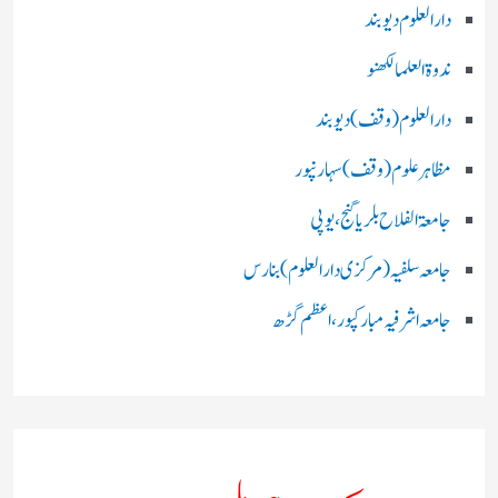
دارالعلوم دیوبند
ندوۃالعلما لکھنو
دارالعلوم (وقف)دیوبند
مظاہرعلوم (وقف)سہارنپور
جامعۃ الفلاح بلریاگنج،یوپی
جامعہ سلفیہ(مرکزی دارالعلوم )بنارس
جامعہ اشرفیہ مبارکپور،اعظم گڑھ