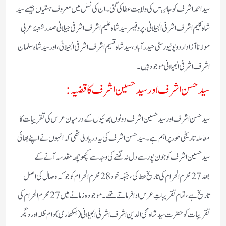
سید احمد اشرف کو جاٸس کی ولایت عطا کی گئی۔ ان کی نسل میں معروف ہستیاں جیسے سید
شاہ کلیم اشرف اشرفی الجیلانی، پروفیسر سید شاہ علیم اشرف اشرفی جیلانی صدر شعبۂ عربی
مولانا آزاد اردو یونیورسٹی حیدر آباد، سید شاہ قسیم اشرف اشرفی الجیلانی، اور سید شاہ سلمان
اشرف اشرفی الجیلانی موجود ہیں۔
سید حسن اشرف اور سید حسین اشرف کا قضیہ:
سید حسن اشرف اور سید حسین اشرف دونوں بھائیوں کے درمیان عرس کی تقریبات کا
معاملہ تاریخی طور پر اہم ہے۔ سید حسن اشرف کی یہ دریا دلی تھی کہ انہوں نے اپنے بھائی
سید حسین اشرف کو جون پور سے دل نہ لگنے کی وجہ سے کچھوچھہ مقدسہ آنے کے
بعد 27 محرم الحرام کی تاریخ عطا کی، جبکہ خود 28 محرم الحرام کو جو کہ وصال کی اصل
تاریخ ہے، تمام تقریباتِ عرس ادا فرماتے تھے۔ موجودہ زمانے میں 27 محرم الحرام کی
تقریبات کو حضرت سید شاہ محی الدین اشرف اشرفی الجیلانی (بسکھاری) دام ظلہ اور دیگر