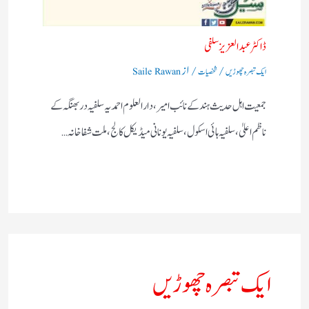
ڈاکٹر عبد العزیزسلفی
/
/ از
ایک تبصرہ چھوڑیں
شخصیات
Saile Rawan
جمعیت اہل حدیث ہند کے نائب امیر، دا رالعلوم احمدیہ سلفیہ دربھنگہ کے
ناظم اعلیٰ، سلفیہ ہائی اسکول ، سلفیہ یونانی میڈیکل کالج، ملت شفاخانہ…
ایک تبصرہ چھوڑیں