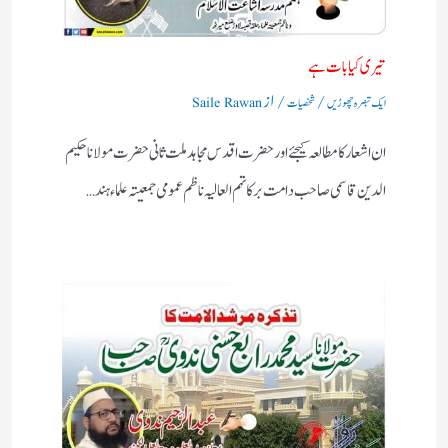
تیری کیا بات ہے
/
/ از
ایک تبصرہ چھوڑیں
شخصیات
Saile Rawan
ان اشعار کا مطالعہ کیجئے اور حضرت اقدس مجاہد ملت ثانی حضرت مولانا حکیم
الدین قاسمی صاحب دامت برکاتہم العالیہ ناظم عمومی جمعیتہ علماء ہند…