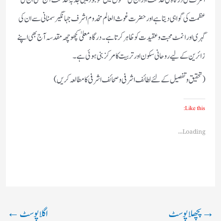
عظمت کی گواہی دیتا ہے اور حضرت غوث العالم مخدوم اشرف جہانگیر سمنانی سے ان کی
گہری اور انمٹ محبت و عقیدت کو ظاہر کرتا ہے۔ درگاہ معلیٰ کچھوچھہ مقدسہ آج بھی اپنے
زائرین کے لیے روحانی سکون اور تربیت کا مرکز بنی ہوئی ہے۔
(تحقیق و تفصیل کے لئے لطائف اشرفی و صحائف اشرفی کا مطالعہ کریں)
Like this:
Loading...
→
پچھلا پوسٹ
اگلا پوسٹ
←