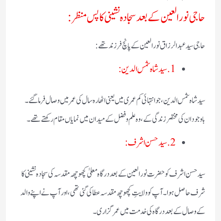
حاجی نور العین کے بعد سجادہ نشینی کا پس منظر:
حاجی سید عبد الرزاق نور العین کے پانچ فرزند تھے:
1. سید شاہ شمس الدین:
سید شاہ شمس الدین، جو انتہائی کم عمری میں یعنی اٹھارہ سال کی عمر میں وصال فرما گئے۔
باوجود ان کی مختصر زندگی کے، وہ علم و فضل کے میدان میں نمایاں مقام رکھتے تھے۔
2. سید حسن اشرف:
سید حسن اشرف کو حضرت نورالعین کے بعد درگاہ معلیٰ کچھوچھہ مقدسہ کی سجادہ نشینی کا
شرف حاصل ہوا۔ آپ کو ولایتِ کچھوچھ مقدسہ عطا کی گئی تھی، اور آپ نے اپنے والد
کے وصال کے بعد درگاہ کی خدمت میں عمر گزاری۔