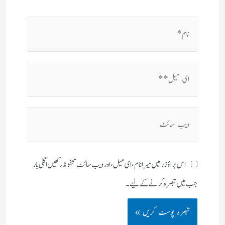
نام*
ای
میل**
ویب
سائٹ
اس براؤزر میں میرا نام، ای میل، اور ویب سائٹ محفوظ رکھیں اگلی بار
جب میں تبصرہ کرنے کےلیے۔