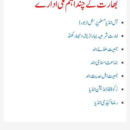
بھارت کے چند اہم ملی ادارے
آل انڈیا مسلم پرسنل لا بورڈ
امارت شرعیہ بہار اڑیشہ و جھارکھنڈ
جمعیت علمائے ہند
جماعت اسلامی ہند
جمعیت اہل حدیث ہند
زکوۃ فاؤنڈیشن انڈیا
رضا اکیڈمی انڈیا