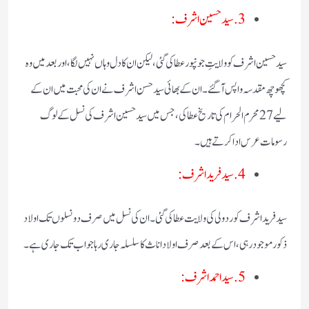
3. سید حسین اشرف:
سید حسین اشرف کو ولایتِ جونپور عطا کی گئی، لیکن ان کا دل وہاں نہیں لگا، اور بعد میں وہ
کچھوچھ مقدسہ واپس آگئے۔ ان کے بھائی سید حسن اشرف نے ان کی محبت میں ان کے
لیے 27 محرم الحرام کی تاریخ عطا کی، جس میں سید حسین اشرف کی نسل کے لوگ
رسومات عرس ادا کرتے ہیں۔
4. سید فرید اشرف:
سید فرید اشرف کو ردولی کی ولایت عطا کی گئی۔ ان کی نسل میں صرف دو نسلوں تک اولاد
ذکور موجود رہی، اس کے بعد صرف اولاد اناث کا سلسلہ جاری رہا جو اب تک جاری ہے۔
5. سید احمد اشرف: