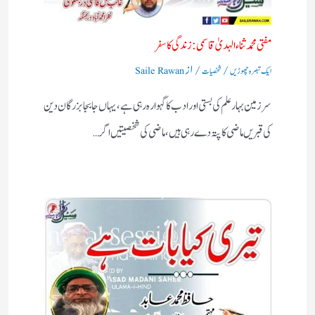
مفتی محمد ثناء الہدیٰ قاسمی: زندگی کا سفر
/
/ از
ایک تبصرہ چھوڑیں
شخصیات
Saile Rawan
سرزمین بہارعلم کی بستی اورادب کا گہوارہ رہی ہے، یہاں جابجا بزرگان دین
کی قبریں ماضی کا پتہ دے رہی ہیں، ماضی کی شخصیتیں اگر…