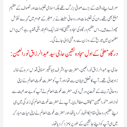
صرف اپنے وقت کے بڑے صوفی بزرگ تھے بلکہ اسلامی تعلیمات اور تصوف کے عظیم
مبلغ بھی تھے۔ ان کی تعلیمات اور روحانی سلسلے نے برصغیر کے عوام میں گہرے نقوش
چھوڑے ہیں۔ اس عظیم درگاہ کی سجادہ نشینی کا مسئلہ ایک اہم تاریخی قضیہ ہے جس پر اس
مضمون میں تاریخ کے روزن سے روشنی ڈالی جائے گی۔
درگاہ معلیٰ کے اول سجادہ نشین حاجی سید عبد الرزاق نور العین:
حاجی سید عبدالرزاق نورالعین، حضرت سید اشرف جہانگیر سمنانی قدس سرہ کے خالہ
زاد بھائی تھے۔ آپ کا تعلق جیلان سے تھا، اور آپ کو حضرت غوث العالم نے اپنی
روحانی تربیت کے تحت پرورش دی۔ حضرت غوث العالم نے آپ کو بے حد محبت سے
نوازا اور "نور العین” کا لقب عطا فرمایا۔ آپ نے حضرت غوث العالم کی زندگی میں ہی
اپنے عظیم روحانی مقام کا اظہار کر دیا تھا، اور حضرت غوث العالم نے اپنی حیات مبارکہ
میں ہی آپ کو اپنے جانشین کے طور پر نامزد کر دیا تھا۔