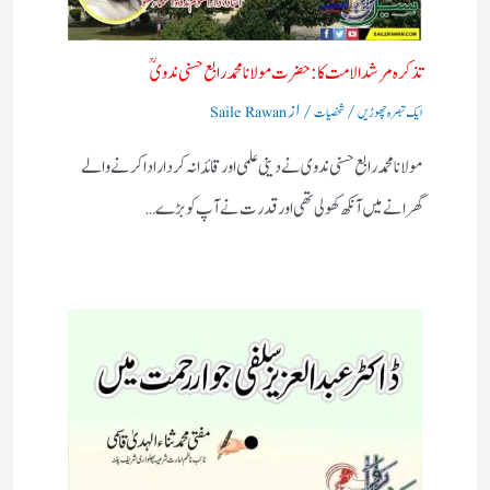
تذکرہ مرشد الامت کا :حضرت مولانا محمد رابع حسنی ندویؒ
/
/ از
ایک تبصرہ چھوڑیں
شخصیات
Saile Rawan
مولانا محمد رابع حسنی ندوی نے دینی علمی اور قائدانہ کردار ادا کرنے والے
گھرانے میں آنکھ کھولی تھی اور قدرت نے آپ کو بڑے…