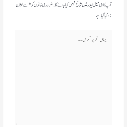
آپ کا ای میل ایڈریس شائع نہیں کیا جائے گا۔
ضروری خانوں کو
*
سے نشان
زد کیا گیا ہے
یہاں
تحریر
کریں۔۔