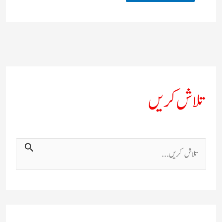
تلاش کریں
ت
ل
ا
ش