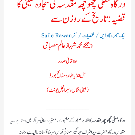
درگاہ معلیٰ کچھوچھہ مقدسہ کی سجادہ نشینی کا
قضیہ: تاریخ کے روزن سے
/
/ از
ایک تبصرہ چھوڑیں
شخصیات
Saile Rawan
✍️ محمد شہباز عالم مصباحی
علاقائی صدر
آل انڈیا علماء و مشائخ بورڈ
(شمالی بنگال و سیمانچل یونٹ)
______________
درگاہ معلیٰ کچھوچھہ مقدسہ
کا شمار برصغیر کے مشہور اور معتبر روحانی مراکز میں ہوتا ہے۔ یہ
مقدس درگاہ حضرت سید اشرف جہانگیر سمنانی قدس سرہ کا آستانۂ عالیہ ہے، جو نہ