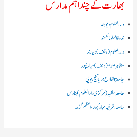
بھارت کے چند اہم مدارس
دارالعلوم دیوبند
ندوۃالعلما لکھنو
دارالعلوم (وقف)دیوبند
مظاہرعلوم (وقف)سہارنپور
جامعۃ الفلاح بلریاگنج،یوپی
جامعہ سلفیہ(مرکزی دارالعلوم )بنارس
جامعہ اشرفیہ مبارکپور،اعظم گڑھ