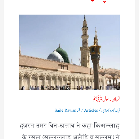
فرمان رسولﷺ
/
/ از
ایک تبصرہ چھوڑیں
Articles
Saile Rawan
हज़रत उमर बिन-खत्ताब ने कहा किअल्लाह
के रसूल (सल्लल्लाहु अलैहि व सल्लम) ने