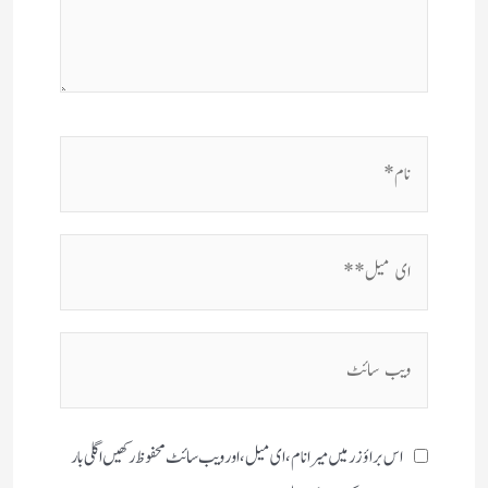
نام*
ای
میل**
ویب
سائٹ
اس براؤزر میں میرا نام، ای میل، اور ویب سائٹ محفوظ رکھیں اگلی بار