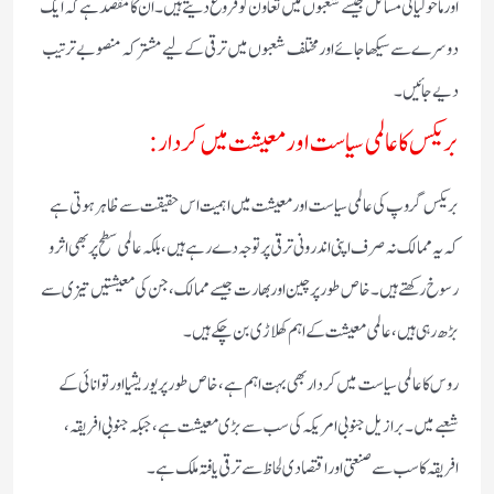
اور ماحولیاتی مسائل جیسے شعبوں میں تعاون کو فروغ دیتے ہیں۔ ان کا مقصد ہے کہ ایک
دوسرے سے سیکھا جائے اور مختلف شعبوں میں ترقی کے لیے مشترکہ منصوبے ترتیب
دیے جائیں۔
بریکس کا عالمی سیاست اور معیشت میں کردار:
بریکس گروپ کی عالمی سیاست اور معیشت میں اہمیت اس حقیقت سے ظاہر ہوتی ہے
کہ یہ ممالک نہ صرف اپنی اندرونی ترقی پر توجہ دے رہے ہیں، بلکہ عالمی سطح پر بھی اثر و
رسوخ رکھتے ہیں۔ خاص طور پر چین اور بھارت جیسے ممالک، جن کی معیشتیں تیزی سے
بڑھ رہی ہیں، عالمی معیشت کے اہم کھلاڑی بن چکے ہیں۔
روس کا عالمی سیاست میں کردار بھی بہت اہم ہے، خاص طور پر یوریشیا اور توانائی کے
شعبے میں۔ برازیل جنوبی امریکہ کی سب سے بڑی معیشت ہے، جبکہ جنوبی افریقہ،
افریقہ کا سب سے صنعتی اور اقتصادی لحاظ سے ترقی یافتہ ملک ہے۔