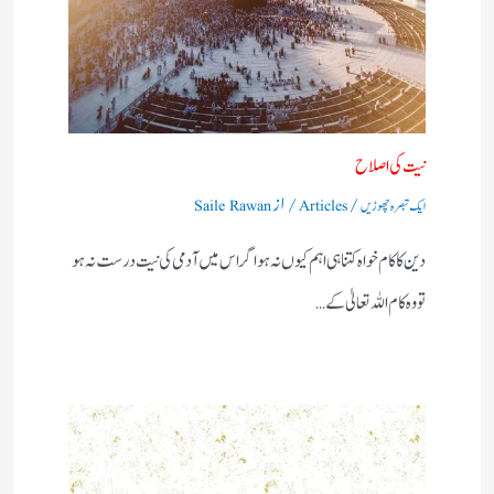
نیت کی اصلاح
/
/ از
ایک تبصرہ چھوڑیں
Articles
Saile Rawan
دین کا کام خواہ کتنا ہی اہم کیوں نہ ہو اگر اس میں آدمی کی نیت درست نہ ہو
تو وہ کام اللہ تعالیٰ کے…