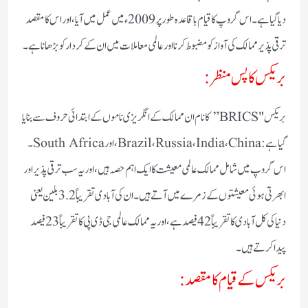
دیا گیا ہے۔ اس گروپ کا قیام باقاعدہ طور پر 2009ء میں عمل میں آیا، اور اس کا مقصد
ترقی پذیر ممالک کی آواز کو مضبوط کرنا اور عالمی معاملات میں ان کے کردار کو بڑھانا ہے۔
بریکس کا پس منظر:
بریکس "BRICS” کا نام ان ممالک کے انگریزی ناموں کے ابتدائی حروف سے بنایا
گیا ہے: Brazil، Russia، India، China، اور South Africa۔
اس گروپ میں شامل ممالک عالمی معیشت کا ایک اہم حصہ ہیں، اور یہ سب ترقی پذیر اور
ابھرتی ہوئی معیشتوں کے زمرے میں آتے ہیں۔ ان کی آبادی تقریباً 3.2 بلین یعنی
دنیا کی کل آبادی کا تقریباً 42 فیصد ہے، اور یہ ممالک عالمی جی ڈی پی کا تقریباً 23 فیصد
پیدا کرتے ہیں۔
بریکس کے قیام کا مقصد: