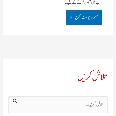
جب میں تبصرہ کرنے کےلیے۔
تلاش کریں
ت
ل