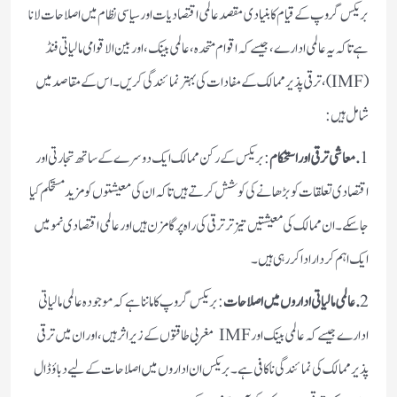
بریکس گروپ کے قیام کا بنیادی مقصد عالمی اقتصادیات اور سیاسی نظام میں اصلاحات لانا
ہے تاکہ یہ عالمی ادارے، جیسے کہ اقوام متحدہ، عالمی بینک، اور بین الاقوامی مالیاتی فنڈ
(IMF)، ترقی پذیر ممالک کے مفادات کی بہتر نمائندگی کریں۔ اس کے مقاصد میں
شامل ہیں:
1
. معاشی ترقی اور استحکام
: بریکس کے رکن ممالک ایک دوسرے کے ساتھ تجارتی اور
اقتصادی تعلقات کو بڑھانے کی کوشش کرتے ہیں تاکہ ان کی معیشتوں کو مزید مستحکم کیا
جاسکے۔ ان ممالک کی معیشتیں تیز تر ترقی کی راہ پر گامزن ہیں اور عالمی اقتصادی نمو میں
ایک اہم کردار ادا کر رہی ہیں۔
2
. عالمی مالیاتی اداروں میں اصلاحات
: بریکس گروپ کا ماننا ہے کہ موجودہ عالمی مالیاتی
ادارے جیسے کہ عالمی بینک اور IMF مغربی طاقتوں کے زیر اثر ہیں، اور ان میں ترقی
پذیر ممالک کی نمائندگی ناکافی ہے۔ بریکس ان اداروں میں اصلاحات کے لیے دباؤ ڈال