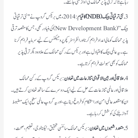
رہا ہے تاکہ ترقی پذیر ممالک کی آواز سنی جا سکے۔
3
. نئی ترقیاتی بینک (NDB) کا قیام
: 2014ء میں بریکس گروپ نے "نئی ترقیاتی
بینک” (New Development Bank) کی بنیاد رکھی، جس کا مقصد ترقی
پذیر ممالک کو مالی امداد فراہم کرنا اور انفراسٹرکچر پروجیکٹس کے لیے سرمایہ فراہم کرنا
ہے۔ یہ عالمی بینک کا متبادل ہے اور بریکس کے رکن ممالک کے علاوہ دیگر ترقی پذیر
ممالک کو بھی سہولت فراہم کرتا ہے۔
4
. علاقائی اور بین الاقوامی تنازعات میں تعاون
: بریکس گروپ کے رکن ممالک
علاقائی اور عالمی تنازعات کے حل کے لیے ایک دوسرے کے ساتھ تعاون کرتے ہیں۔
ان کا مقصد عالمی امن اور استحکام کو فروغ دینا ہے، اور یہ گروپ عالمی سطح پر ایک مضبوط
آواز بننے کی کوشش کر رہا ہے۔
5
. متعدد شعبوں میں تعاون
: بریکس ممالک سائنسی تحقیق، ٹیکنالوجی، تعلیم، صحت،