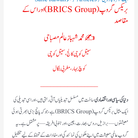
بریکس گروپ (BRICS Group) اور اس کے
مقاصد
✍️محمد شہباز عالم مصباحی
سیتل کوچی کالج، سیتل کوچی
کوچ بہار، مغربی بنگال
_________________
دنیا کی سیاسی اور اقتصادی
ساخت میں مسلسل تبدیلیاں آتی رہتی ہیں، اور اسی تبدیلی کی
ایک مثال بریکس گروپ (BRICS Group) ہے، جو کہ پانچ بڑی ابھرتی ہوئی
معیشتوں—برازیل، روس، بھارت، چین، اور جنوبی افریقہ—پر مشتمل ہے۔ یہ
گروپ عالمی معیشت میں اپنے ملکوں کی نمائندگی اور مفادات کے تحفظ کے لیے تشکیل