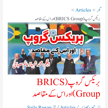
گھر
Articles
بریکس گروپ (BRICS Group) اور اس کے مقاصد
بریکس گروپ (BRICS
Group) اور اس کے مقاصد
/
/ از
ایک تبصرہ چھوڑیں
Articles
Saile Rawan