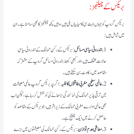
بریکس کے چیلنجز:
بریکس گروپ کو جہاں بہت سی کامیابیاں ملی ہیں، وہیں کچھ چیلنجز کا بھی سامنا ہے۔ ان
میں شامل ہیں:
1
. اندرونی سیاسی مسائل
: بریکس کے رکن ممالک کے اندرونی سیاسی
حالات مختلف ہیں، اور کبھی کبھار اندرونی مسائل گروپ کے مشترکہ
مقاصد میں رکاوٹ بن سکتے ہیں۔
2
. عالمی سطح پر مغربی طاقتوں کا غلبہ
: اگرچہ بریکس گروپ عالمی معیشت
میں ترقی پذیر ممالک کی نمائندگی بڑھانے کی کوشش کر رہا ہے، لیکن اب
بھی عالمی ادارے مغربی ممالک کے زیر اثر ہیں، جو بریکس کے مقاصد کو
حاصل کرنے میں ایک چیلنج ہے۔
3
. معاشی عدم توازن
: بریکس کے رکن ممالک کی معیشتوں میں بڑے