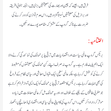
فرق ہیں، جیسے کہ چین اور بھارت کی معیشتیں بڑی ہیں، جبکہ جنوبی افریقہ
اور برازیل کی معیشتیں نسبتاً کمزور ہیں۔ اس عدم توازن کو دور کرنے کی
ضرورت ہے تاکہ گروپ کے مشترکہ مقاصد پورے ہو سکیں۔
اختتامیہ:
بریکس گروپ عالمی سیاست اور اقتصادیات میں ترقی پذیر ممالک کی نمائندگی کرنے والا
ایک اہم پلیٹ فارم ہے۔ یہ گروپ نہ صرف اپنے رکن ممالک کی معیشتوں کو مضبوط
کرنے کی کوشش کر رہا ہے، بلکہ عالمی سطح پر ایک متبادل معاشی اور سیاسی نظام کے فروغ
کی بھی حمایت کر رہا ہے۔ بریکس کا مقصد ترقی پذیر ممالک کو ایک ایسی آواز فراہم کرنا ہے
جو مغربی طاقتوں کے غلبے کے خلاف ہو، اور یہ ممالک مل کر عالمی معاملات میں زیادہ
موثر کردار ادا کر سکیں۔ اس گروپ کی کامیابی عالمی سیاسی اور اقتصادی ڈھانچے پر انحصار