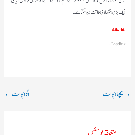
کرتی ہے، اور اگر یہ ممالک مل کر کام کرتے رہے تو آنے والے وقت میں بریکس دنیا کی
ایک بڑی اقتصادی طاقت بن سکتا ہے۔
Like this:
Loading...
→
پچھلا پوسٹ
اگلا پوسٹ
←
متعلقہ پوسٹس