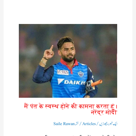
मैं पंत के स्वस्थ होने की कामना करता हूं।
नरेंद्र मोदी
/
/ از
ایک تبصرہ چھوڑیں
Articles
Saile Rawan