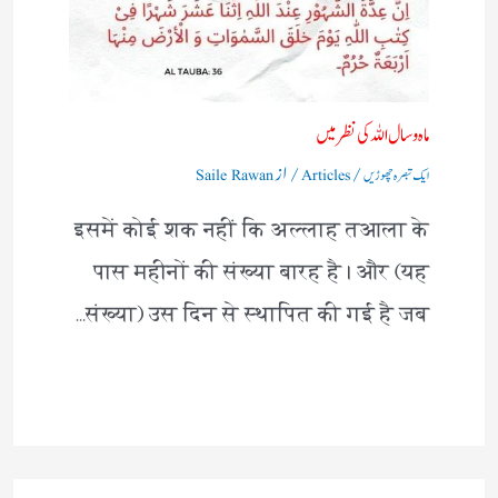
ماہ و سال اللہ کی نظر میں
/
/ از
ایک تبصرہ چھوڑیں
Articles
Saile Rawan
इसमें कोई शक नहीं कि अल्लाह तआला के
पास महीनों की संख्या बारह है। और (यह
संख्या) उस दिन से स्थापित की गई है जब…