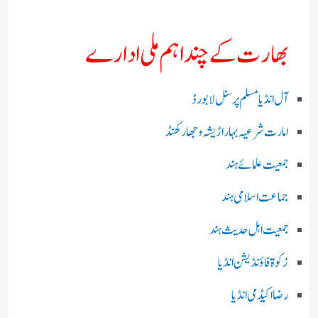
بھارت کے چند اہم ملی ادارے
آل انڈیا مسلم پرسنل لا بورڈ
امارت شرعیہ بہار اڑیشہ و جھارکھنڈ
جمعیت علمائے ہند
جماعت اسلامی ہند
جمعیت اہل حدیث ہند
زکوۃ فاؤنڈیشن انڈیا
رضا اکیڈمی انڈیا