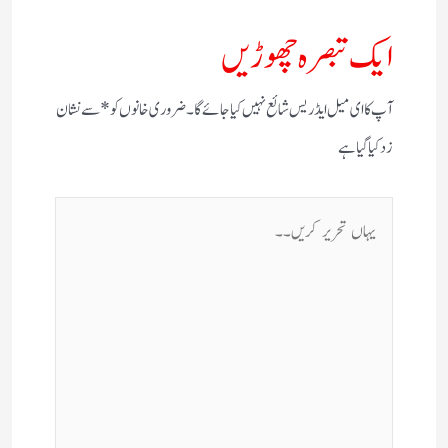
ایک تبصرہ چھوڑیں
آپ کا ای میل ایڈریس شائع نہیں کیا جائے گا۔
ضروری خانوں کو
*
سے نشان
زد کیا گیا ہے
یہاں
تحریر
کریں۔۔