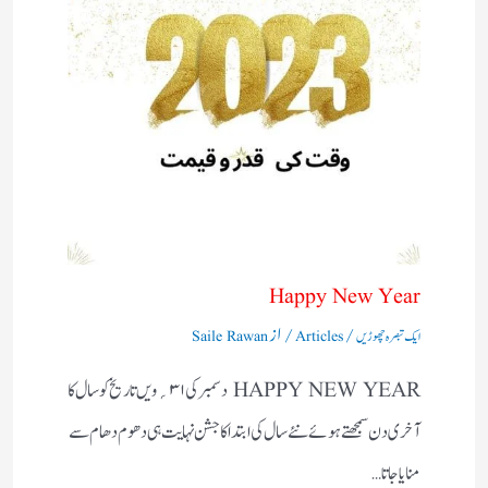
Happy New Year
/
/ از
ایک تبصرہ چھوڑیں
Articles
Saile Rawan
HAPPY NEW YEAR دسمبر کی۱ ۳؍ویں تاریخ کو سال کا
آخری دن سمجھتے ہوئے نئے سال کی ابتداکا جشن نہایت ہی دھوم دھام سے
منایاجاتا…