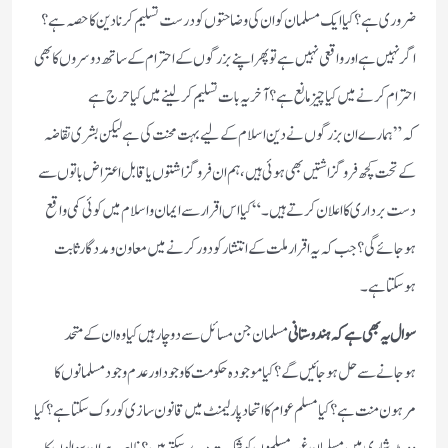
ضروری ہے؟کیا ایک مسلمان کو ان کی وضاحتوں کو درست تسلیم کرنا دین کا حصہ ہے؟
اگر نہیں ہے اور واقعی نہیں ہے تو پھر اپنے بزرگوں کے احترام کے ساتھ دوسروں کا بھی
احترام کرنے میں کیا چیز مانع ہے؟آخر یہ بات تسلیم کرلینے میں کیا حرج ہے
کہ”ہمارے ان بزرگوں نے دین اسلام کے لیے بہت محنت کی ہے لیکن بشری تقاضہ
کے تحت کچھ فروگزاشتیں بھی ہوئی ہیں،ہم ان فروگزاشتوں یا قابل اعتراض باتوں سے
دست برداری کا اعلان کرتے ہیں۔“کیا اس اقرار سے ایمان و اسلام میں کوئی کمی واقع
ہوجائے گی؟جب کہ یہ اقرار ملت کے انتشار کو دور کرنے میں معاون و مدد گار ثابت
ہوسکتا ہے۔
سوال یہ بھی ہے کہ ہندوستانی
مسلمان جن مسائل سے دوچار ہیں کیا وہ ان کے متحد
ہوجانے سے حل ہوجائیں گے؟کیا موجودہ حکومت کا وجود اور عدم وجود مسلمانوں کا
مرہون منت ہے؟کیا مسلم عوام کا اتحاد پارلیمنٹ میں قانون سازی کو روک سکتا ہے؟کیا