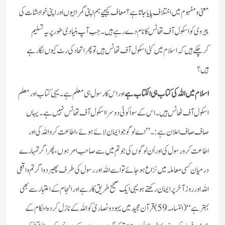
معنی و مفہوم میں اختلاف پایا جاتا ہے؟معاف کیجیے ہم اپنی گمراہیوں اور اپنی خواہشات کی
پیروی کو اسکول آف تھاٹس کا نام دے رہے ہیں۔جب آپ بنیادی طور پر یہ تسلیم
کرچکے ہیں کہ اسلام میں کئی اسکول آف تھاٹس ہیں تو پھر اتحاد کی رٹ کیوں لگارہے
ہیں؟
اسلام میں اللہ کی کتاب ہی الکتاب ہے
اور اس کا رسول ہی معلم ہے۔یہی کتاب اور معلم
اسکول آف ٹھاٹس ہیں۔ اس کے سوا کوئی دوسرا اسکول آف تھاٹس نہیں ہے۔یہاں
صاف صاف اعلان ہے:۔”اے لوگو جو ایمان لائے ہوئے، اطاعت کرو اللہ کی اور
اطاعت کرو رسول کی اور اُن لوگوں کی جو تم میں سے صاحب امر ہوں، پھر اگر تمہارے
درمیان کسی معاملہ میں نزاع ہو جائے تو اسے اللہ اور رسول کی طرف پھیر دو اگر تم واقعی
اللہ اور روز آخر پر ایمان رکھتے ہو یہی ایک صحیح طریق کار ہے اور انجام کے اعتبار سے بھی
بہتر ہے“(النساء۔59)قرآن مجید میں یہود ونصاریٰ کو اللہ کے نازل کردہ احکام کے