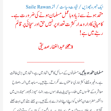
/
/ از
ایک تبصرہ چھوڑیں
قیادت وسیاست
Saile Rawan
متحد ہونے سے زیادہ باعمل مسلمان ہونے کی ضرورت ہے۔
کامیابی کا دارومدار کثرت تعداد پر نہیں حق اور سچائی پر قائم
رہنے میں ہے!
✍️ عبدالغفارصدیقی
_____________________
مسلمان متحد ہوجائیں،
مسلمانوں کے مسائل کاحل اتحاد میں ہے،اتحادمیں بڑی طاقت
ہے۔وغیرہ جملے اکثر ہماری سماعتوں سے ٹکراتے رہتے ہیں۔مساجد میں ائمہ،اصلاح
معاشرہ کے جلسوں میں علماء،سیاسی پلیٹ فارموں سے رہنما،سمپوزیم اور سمیناروں میں
دانشورحضرات ان جملوں کو اپنے اپنے انداز سے بولتے ہیں۔یہ جملے سننے میں بہت بھلے
لگتے ہیں۔جو سنتا ہے وہ اثبات میں سر ہلاتا ہے۔ایسا محسوس کراتا ہے کہ وہ تو اتحاد کے