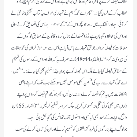
خلاف فیصلہ کرنے پرکافر،ظالم اور فاسق کہا گیا ہے اور اس کے بعد نبی اکرم ﷺ کو
خطاب کرکے فرمایا گیا:۔”پھر اے محمدؐ! ہم نے تمہاری طرف یہ کتاب بھیجی جو حق لے
کر آئی ہے اور الکتاب میں سے جو کچھ اس کے آگے موجود ہے اُس کی تصدیق کرنے والی
اور اس کی محافظ و نگہبان ہے لہٰذا تم خدا کے نازل کردہ قانون کے مطابق لوگوں کے
معاملات کا فیصلہ کرو اور جو حق تمہارے پاس آیا ہے اُس سے منہ موڑ کر ان کی خواہشات
کی پیروی نہ کرو“۔(المائدہ 44تا48)۔نہ صرف یہ کہ اللہ اور اس کے رسول کی تعلیم
کے مطابق فیصلہ کیا جائے بلکہ اس فیصلہ کو بے چون و چرا تسلیم بھی کیا جائے:۔”نہیں،
اے محمدؐ، تمہارے رب کی قسم یہ کبھی مومن نہیں ہو سکتے جب تک کہ اپنے باہمی
اختلافات میں یہ تم کو فیصلہ کرنے والا نہ مان لیں، پھر جو کچھ تم فیصلہ کرو اس پر اپنے
دلوں میں بھی کوئی تنگی نہ محسوس کریں، بلکہ سر بسر تسلیم کر لیں۔“(النساء۔65)ان
واضح ہدایات کے بعد بھی کیا کسی اور اسکول آف تھاٹس کی گنجائش باقی ہے۔
جو لوگ اپنے بزرگوں کی فروگزاشتوں کو تسلیم کرنے اور ان کی تردید کرنے کی ہمت