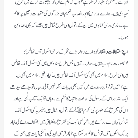
ان سے لا تعلقی کا اظہار کرسکتا ہے؟جب کہ ہم نے ان کو صحیح ثابت کرنے میں عمریں
کھپادی ہیں۔ہمارے مدارس کا پورا نصاب تعلیم ان بزرگوں کی عقیدت و تقلید پر قائم
ہے۔ہماری درسی کتابوں میں ان کے اقوال اسی طرح شامل ہیں جیسے کہ یہی ماخذ دین
ہوں۔
اپنے اختلافات و انتشار
کو ہمارے رہنما بڑے فخر کے ساتھ اسکول آف تھاٹس کا
خوبصورت نام دیتے ہیں۔وہ فرماتے ہیں جس طرح ہندوؤں میں کئی اسکول آف تھاٹس
ہیں اسی طرح اسلام میں بھی کئی اسکول آف تھاٹس ہیں۔کیا واقعی اسلام میں بھی ایسا
ہے؟ہمیں تو قرآن و حدیث میں کہیں بھی یہ بات نظر نہیں آئی۔وہاں تو سیدھے سیدھے
ایک اللہ اور اس کے رسول کی اطاعت و اتباع کا حکم ہے۔وہاں تو ایک کتاب الٰہی ہے اور
اس کی تشریح کے طور پر نبی اکرم ﷺ کے اقوال و اعمال ہیں؟پھر یہ کئی اسکول آف
تھاٹس کہاں سے در آئے ہیں؟کیا کسی آیت کی تشریح و انطباق میں اختلاف رائے کی بنیاد
پر الگ اسکول آف تھاٹس قائم ہوسکتا ہے؟پھر قرآن مجید کی وہ کتنی آیات ہیں جن کے