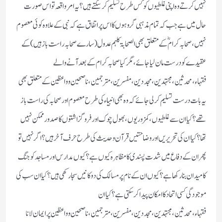
نہیں کرتے وہ اپنی غلطیوں کو کس طرح تسلیم کرسکتے ہیں؟یہ امر واقعہ تو اس صورت
حال میں ہے جب کہ تمام مذہبی گروہوں کا اس پر اتفاق ہے کہ نبی کے علاوہ کوئی معصوم
نہیں، صحابہ کرام ؓ کے متعلق بھی الصحابۃکلہم عدول (سارے صحابہ راست باز ہیں)کے
عقیدے کو درست مان لیا جائے،مگر کیا صحابہ کرام کے بعد آنے والے
فقہاء،محدثین،مجتہدین،مجددین،مفسرین، مترجمین،ناصحین و واعظین کے متعلق بھی
یہ بات درست تسلیم کرلی جائے کہ وہ بھی انبیاء کی طرح معصوم اور صحابہ کی راست باز
تھے؟کیا ان سے غلطیوں،کمزوریوں،بھول چوک اور فروگزاشتوں کا صدور ممکن نہیں
تھا؟کیا ان کی تحریریں اور وضاحتیں قرآن و حدیث کی طرح حرف آخر ہیں؟اگر نہیں تو
پھر ان کے دفاع میں شدت پسندی کا مظاہرہ کیوں ہے؟کیوں مدارس اور مساجد کو جنگ
کا میدان بنا رکھا ہے؟کیوں ان کے نام پر مسالک کی دوکانیں سجا رکھی ہیں؟کیا ان سب کی
موجودگی کسی اتحاد کا امکان پیدا کرسکتی ہے؟کیا ان
فقہاء،محدثین،مجتہدین،مجددین،مفسرین، مترجمین،ناصحین و واعظین پر ایمان لانا