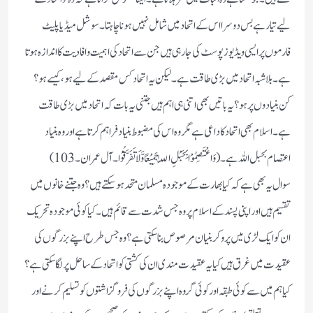
لیے تیار ہے بس دوسرا اس کے اتحاد میں شامل نہیں ہونا چاہتا۔ سوشل میڈیا پلیٹ
فارموں پر ایسی ویڈیوز پوسٹ کی جارہی ہیں جن سے اتحاد کی اہمیت و افادیت کا اندازہ ہوتا
ہے۔بلاشبہ اتحاد میں بڑی طاقت ہے۔لیکن یہ اتحاد کس مقصد کے لیے ہو،کیسے ہو؟
کن بنیادوں پر ہو؟یہ باتیں بھی اتنی ہی اہم ہیں جتنی یہ بات کہ اتحاد میں بڑی طاقت
ہے۔اسلام بھی اتحاد کا داعی ہے مگر وہ اس کی مضبوط بنیاد فراہم کرتا ہے اور وہ بنیاد
اعتصام بحبل اللہ ہے۔(وَاعْتَصِمُوْا بِحَبْلِ اللّٰہِ جَمِیْعًا وَّلَا تَفَرَّقُوْا۔آل عمران۔103)
سوال یہ بھی ہے کہ کیا بھارت کے موجودہ مسلمان متحد ہوسکتے ہیں؟وہ جتنے خانوں میں
تقسیم ہیں اور اپنی پسند کے اسلام پر وہ جس شدت سے قائم ہیں۔کیا کوئی موجودہ تحریک
ان کو ایک لڑی میں پروکر بنیان مرصوص بنا سکتی ہے؟وہ جس طرح اپنے بزرگوں کی
عقیدت میں غرق ہیں کیا یہ عقیدت مندی ان کی کشتی کو اتحاد کے ساحل پر لگاسکتی ہے؟
کیا ہم میں سے کوئی طبقہ اور کوئی گروہ اپنے بزرگوں کی فروگزاشتوں کو تسلیم کرنے اور