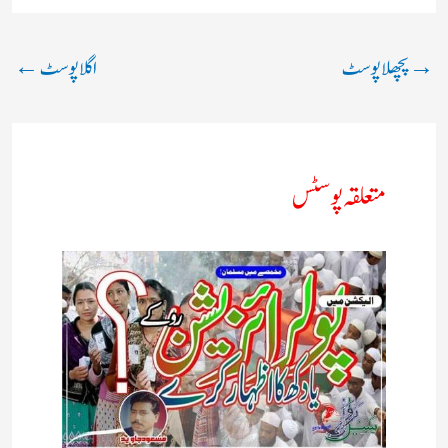
→
پچھلا پوسٹ
اگلا پوسٹ
←
متعلقہ پوسٹس