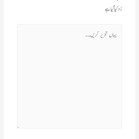
زد کیا گیا ہے
یہاں
تحریر
کریں۔۔