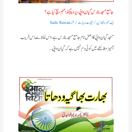
جامع مسجد بنارس گیان واپی، پروپیگنڈا مہم، سچ کیا ہے؟
/
/ از
ایک تبصرہ چھوڑیں
قیادت وسیاست
Saile Rawan
مسجد گیان واپی کا اصل نام جامع مسجد بنارس ہے، اس لحاظ سے اس فریب
آمیز مغالطے میں کوئی دم نہیں ہے کہ گیان واپی…