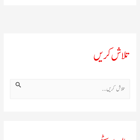
تلاش کریں
ت
ل
ا
ش
ک