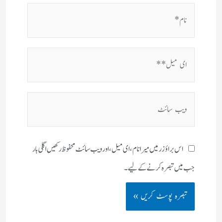
نام*
ای
میل**
ویب
سائٹ
اس براؤزر میں میرا نام، ای میل، اور ویب سائٹ محفوظ رکھیں اگلی بار
جب میں تبصرہ کرنے کےلیے۔