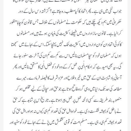
ووٹ شماری میں مسلمان غیر مسلموں کو شکست دے سکتے ہیں؟ظاہر ہے ان سوالوں کا
جواب نفی میں ہی ہے۔پھر اتحاد کا کیا مطلب رہ جاتاہے؟گزشتہ دس سال کے دور
حکمرانی میں ہم دیکھ چکے ہیں کہ حکومت نے مسلمانوں کے خلاف جس قانون کو چاہا منظور
کرالیا ہے۔قانون ساز اداروں میں فیصلے اکثریت کی بنیاد پر ہوتے ہیں اور مسلمانوں
کاکوئی اتحاد ان کو ان اداروں میں اکثریت تک نہیں پہنچا سکتا۔اس کے بجائے میں سمجھتا
ہوں کہ مسلمان خود کو سچا مسلمان بنا لیں اس سے کم سے کم ان کی آخرت سنور جائے
گی۔یہ بھی امید ہے کہ احکام الٰہی پر عمل کرکے وہ خود کو فضل الٰہی کا مستحق بنالیں اور پھر
آسمانی بادشاہت ان کے حق میں خیر و فلاح اور عزو شرف کا فیصلہ فرمادے۔میرے
مطالعہ کی حد تک دنیا میں وہی گروہ فاتح ہوتا ہے جو حق اور سچائی کے لیے مخلص ہو کر
منصوبہ بند طریقہ سے کسی لائحہ عمل پر عمل پیرا ہوتا ہے۔تاریخ اس پر شاہد ہے کہ حق
نے باطل کو ہمیشہ شکست دی ہے۔خواہ اہل حق کی تعداد کم ہی کیوں نہ ہو اور اہل حق کی
تعداد ہمیشہ کم ہی رہی ہے۔مسلم امت کو قومی کشکمش میں پڑنے کے بجائے خود کو مفید اور