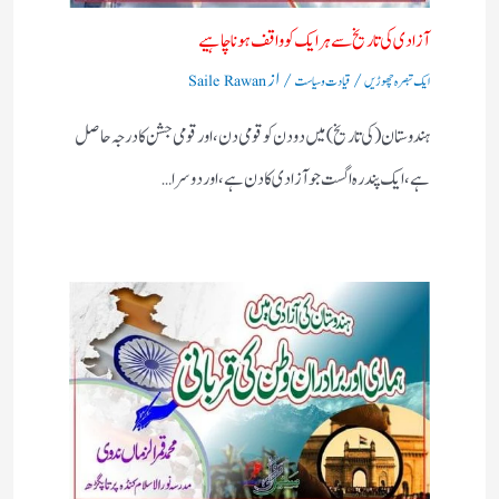
آزادی کی تاریخ سے ہر ایک کو واقف ہونا چاہیے
/
/ از
ایک تبصرہ چھوڑیں
قیادت وسیاست
Saile Rawan
ہندوستان (کی تاریخ) میں دو دن کو قومی دن، اور قومی جشن کا درجہ حاصل
ہے،ایک پندرہ اگست جو آزادی کا دن ہے، اور دوسرا…