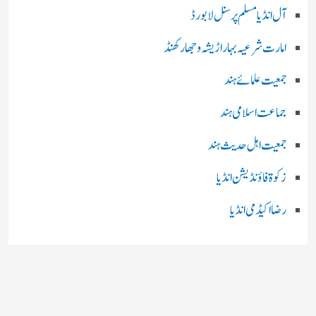
آل انڈیا مسلم پرسنل لا بورڈ
امارت شرعیہ بہار اڑیشہ و جھارکھنڈ
جمعیت علمائے ہند
جماعت اسلامی ہند
جمعیت اہل حدیث ہند
زکوۃ فاؤنڈیشن انڈیا
رضا اکیڈمی انڈیا