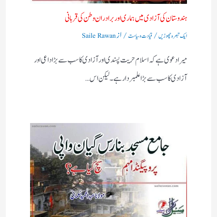
ہندوستان کی آزادی میں ہماری اور برادران وطن کی قربانی
/
/ از
ایک تبصرہ چھوڑیں
قیادت وسیاست
Saile Rawan
میرا دعوی ہے کہ اسلام حریت پسندی اور آزادی کا سب سے بڑا داعی اور
آزادی کا سب سے بڑا علمبردار ہے ۔ لیکن اس…