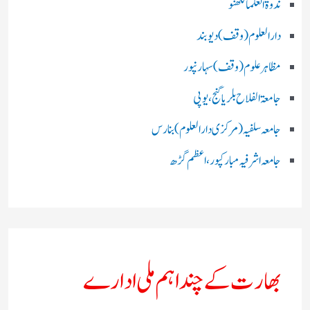
ندوۃالعلما لکھنو
دارالعلوم (وقف)دیوبند
مظاہرعلوم (وقف)سہارنپور
جامعۃ الفلاح بلریاگنج،یوپی
جامعہ سلفیہ(مرکزی دارالعلوم )بنارس
جامعہ اشرفیہ مبارکپور،اعظم گڑھ
بھارت کے چند اہم ملی ادارے