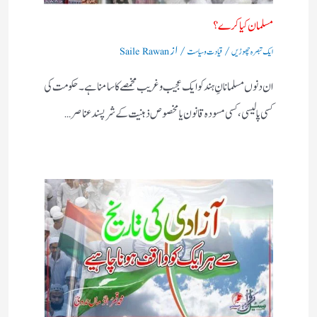
مسلمان کیا کرے؟
/
/ از
ایک تبصرہ چھوڑیں
قیادت وسیاست
Saile Rawan
ان دنوں مسلمانانِ ہند کو ایک عجیب وغریب مخمصے کا سامنا ہے۔ حکومت کی
کسی پالیسی، کسی مسودہ قانون یا مخصوص ذہنیت کے شرپسند عناصر…