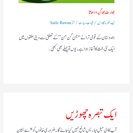
بھارت بھاگیہ ودھاتا
/
/ از
ایک تبصرہ چھوڑیں
قیادت وسیاست
Saile Rawan
ہندوستان کے قومی ترانے “جن گن من” کے تعلق سے دینی حلقوں میں
ایک نئی بحث کا آغاز ہوا ہے۔ یوں تو پہلے بھی کبھی…
ایک تبصرہ چھوڑیں
آپ کا ای میل ایڈریس شائع نہیں کیا جائے گا۔
ضروری خانوں کو
*
سے نشان