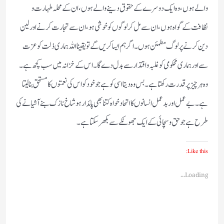
والے ہوں،وہ ایک دوسرے کے حقوق دینے والے ہوں،ان کے محلہ طہارت و
نظافت کے گواہ ہوں،ان سے مل کر لوگوں کو خوشی ہو،ان سے تجارت کرنے اور لین
دین کرنے پر لوگ مطمئن ہوں۔اگر ہم ایسا کریں گے تو یقینا اللہ ہماری ذلت کو عزت
سے اور ہماری محکومی کو غلبہ و اقتدار سے بد ل دے گا۔اس کے خزانہ میں سب کچھ ہے۔
وہ ہر چیز پر قدرت رکھتا ہے۔بس وہ دیتا اسی کو ہے جو خود کو اس کی نعمتوں کا مستحق بنالیتا
ہے۔بے عمل اور بد عمل انسانوں کا اتحاد خواہ کتنا بھی پائدا ر ہو شاخ نازک بنے آشیانے کی
طرح ہے جو حق و سچائی کے ایک جھونکے سے بکھر سکتا ہے۔
Like this:
Loading...