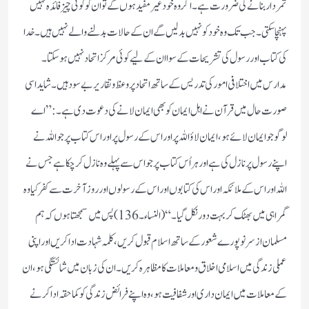
ثمر دار بنانے کی ضرورت ہے۔اگر وہ خود غیر مفید ہوں گے تو ان کو کوئی چیز فائدہ نہیں
پہنچا سکتی۔ جب تک وہ خود کو نہیں بدلیں گے ان کے حالات بدلنے والے نہیں ہیں۔خدا
کی کتاب اور رسول کی تشریحات کے سوا ان کے لیے کوئی مرکز اتحاد نہیں ہوسکتا۔
مدارس میں اختلافی امور کی تدریس کے ساتھ اتحاد پر وعظ و تقاریر بے سود ہیں۔شاید اسی
صورت حال میں قرآن نے اہل ایمان کو بھی ایمان لانے کی دعوت دی ہے۔:”اے
لوگو جو ایمان لائے ہو، ایمان لاؤ اللہ پر اور اس کے رسول پر اور اس کتاب پر جو اللہ نے
اپنے رسول پر نازل کی ہے اور ہر اُس کتاب پر جو اس سے پہلے وہ نازل کر چکا ہے جس نے
اللہ اور اس کے ملائکہ اور اس کی کتابوں اور اس کے رسولوں اور روز آخرت سے کفر کیا وہ
گمراہی میں بھٹک کر بہت دور نکل گیا۔“(النساء۔136)پس میں سمجھتا ہوں کہ ہم
مسلمان از سر نو پورے شعور کے ساتھ اسلام قبول کریں،کلمہ شہادت ادا کریں اور اپنی
عملی زندگی میں اسلامی اخلاق و معاملات کا مظاہرہ کریں۔ان کی زبان میں شائستگی ہو،ان
کے معاملات میں ایمان داری اور شفافیت ہو،وہ اپنے فرائض زندگی کو کماحقہ ادا کرنے