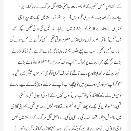
کے اختتام پر ہمیں کشمیر کے خوبصورت سیاحتی مقام گل مرگ لے جایا گیا۔ سیر و
سیاحت کے بعد جب ہم سری نگر واپس آرہے تھے تو راستے میں ایک مقام پر فوجی
گاڑیوں نے ہمارے قافلے کو اپنے نرغہ میں لے لیا۔ بندوقین تنی ہوئی تھیں۔ کچھ سمجھ
میں نہیں آرہا تھا۔صورتحال بڑی نازک معلوم ہوتی تھی۔ کسی کو ٹس سے مس ہونے کی
اجازت نہیں تھی۔ سب سے پہلے ایس ایم خان اپنی گاڑی سے اترے۔فوجی کمانڈر نے
بڑے تلخ لہجے میں ان سے پوچھا کہ ”آپ لوگ کون ہیں؟“ شہزاد بھائی نے بڑے
اطمینان کے ساتھ اپنا اور پورے قافلے کا تعارف کرایا تو فوجی افسر مزید طیش میں آگیا۔
”اگر آپ سرکاری دورے پرہیں تو پیچھے جب آپ کے قافلے کو چیکنگ کے لیے ہمارے
فوجیوں نے رکنے کا اشارہ کیا تو آپ وہاں کیوں نہیں رکے؟ کوئی انہونی بھی ہوسکتی
تھی۔“ سوالوں کی ایک بوچھار تھی جو ختم ہونے کا نام نہیں لے رہی تھی۔ ہم اپنی گاڑی
میں خاموش بیٹھے تھے۔سب کی تلاشی لی گئی۔دراصل گل مرگ کے راستے میں کہیں
فوجی جوانوں نے ہمارے قافلے کو چیکنگ کے لیے رکنے کا اشارہ کیا تھا، مگر ڈرائیور نے