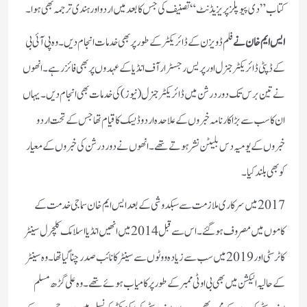
کتاب ”دی پیوپلز پریزیڈنٹ“ تصنیف کی جس کا بعد میں اردو اور ہندی ترجمہ بھی ہوا۔
ایس ایم خان نے
فلم ڈویزن کے ڈائریکٹر کے طورپر بھی خدمات انجام دیں۔وہ پی آئی بی
کے ڈپٹی ڈائریکٹر جنرل اور پریس رجسٹرار آف انڈیا کے عہدوں پر بھی فائز رہے۔انھوں
نے تین برس تک دوردرشن میں ڈائریکٹر جنرل (نیوز)کی خدمات بھی انجام دیں۔ یہاں
ان کا سب سے بڑا کارنامہ خبروں کے علاحدہ اردو ڈیسک کا قیام تھا جس کے تحت اردو
خبروں کے یومیہ دس بلیٹن نشر ہوتے تھے۔انھوں نے دوردرشن کی خبروں کے معیار
کو بھی بلند کیا۔
2017 میں سرکاری ملازمت سے سبکدوشی کے بعد ایس ایم خان سماجی خدمت کے
کاموں میں مصروف ہوگئے۔اس سے قبل 2014 میں انھیں انڈیا اسلامک کلچرل سینٹر
کا ٹرسٹی اور 2019 میں سب سے زیادہ ووٹوں سے سینٹر کا نائب صدر چنا گیا تھا۔ وہ سینٹر
کے حالیہ الیکشن میں بھی بی او ٹی ممبر کے طورپر کامیاب ہوئے تھے۔وہ علی گڑھ مسلم