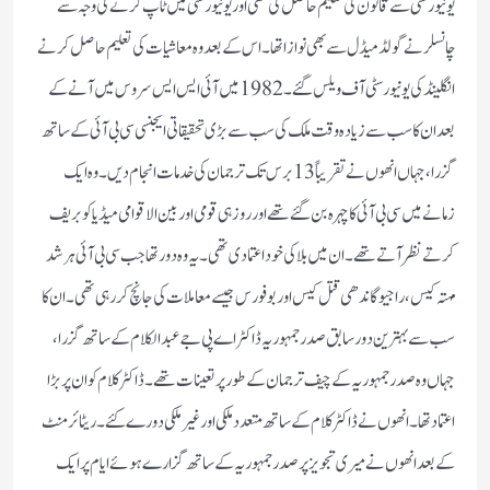
یونیورسٹی سے قانون کی تعلیم حاصل کی تھی اور یونیورسٹی میں ٹاپ کرنے کی وجہ سے
چانسلر نے گولڈ میڈل سے بھی نوازا تھا۔ اس کے بعد وہ معاشیات کی تعلیم حاصل کرنے
انگلینڈ کی یونیورسٹی آف ویلس گئے۔ 1982 میں آئی ایس ایس سروس میں آنے کے
بعدان کا سب سے زیادہ وقت ملک کی سب سے بڑی تحقیقاتی ایجنسی سی بی آئی کے ساتھ
گزرا، جہاں انھوں نے تقریباً 13 برس تک ترجمان کی خدمات انجام دیں۔ وہ ایک
زمانے میں سی بی آئی کا چہرہ بن گئے تھے اور روز ہی قومی اور بین الاقوامی میڈیا کو بریف
کرتے نظر آتے تھے۔ ان میں بلا کی خوداعتمادی تھی۔ یہ وہ دور تھا جب سی بی آئی ہرشد
مہتہ کیس، راجیو گاندھی قتل کیس اور بوفورس جیسے معاملات کی جانچ کررہی تھی۔ ان کا
سب سے بہترین دور سابق صدرجمہوریہ ڈاکٹر اے پی جے عبدالکلام کے ساتھ گزرا،
جہاں وہ صدرجمہوریہ کے چیف ترجمان کے طورپر تعینات تھے۔ ڈاکٹر کلام کو ان پر بڑا
اعتماد تھا۔ انھوں نے ڈاکٹر کلام کے ساتھ متعدد ملکی اور غیر ملکی دورے کئے۔ریٹائرمنٹ
کے بعد انھوں نے میری تجویز پر صدرجمہوریہ کے ساتھ گزارے ہوئے ایام پر ایک