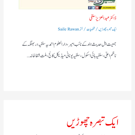
ڈاکٹر عبد العزیزسلفی
/
/ از
ایک تبصرہ چھوڑیں
شخصیات
Saile Rawan
جمعیت اہل حدیث ہند کے نائب امیر، دا رالعلوم احمدیہ سلفیہ دربھنگہ کے
ناظم اعلیٰ، سلفیہ ہائی اسکول ، سلفیہ یونانی میڈیکل کالج، ملت شفاخانہ…
ایک تبصرہ چھوڑیں