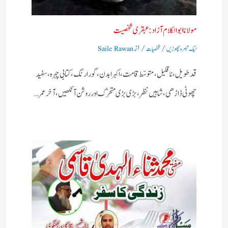
مولانا ابوالکلام آزاد:عبقری شخصیت
/
/ از
ایک تبصرہ چھوڑیں
شخصیات
Saile Rawan
قد طویل، نا قلیل، متوسّط قامت، اکہرا بدن، گورا رنگ، کتابی چہرہ، سفید
چھوٹی ڈاڑھی، شاہیں نظر، بڑی بڑی متحرّک اور روشن آنکھیں، آخر عمر…