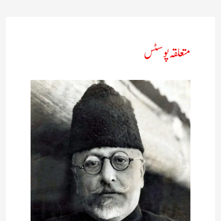
متعلقہ پوسٹس