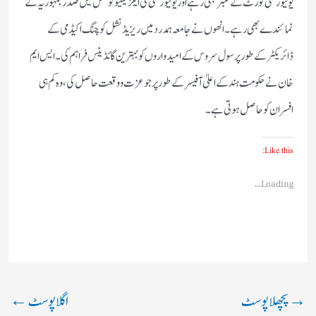
یونیورسٹی کورٹ کے ممبر بھی رہے اور یونیورسٹی کی ایکزیکٹیو کونسل میں صدرجمہوریہ کے
نمائندے بھی رہے۔انھوں نے جامعہ ہمدرد میں ریزیڈنشل کوچنگ اکیڈمی کے
ڈائریکٹر کے طورپر سول سروس کے امیدواروں کو بہترین گائڈینس فراہم کی۔ایس ایم
خان نے حکومت ہند کے اعلیٰ آفیسر کے طورپر جو عزت ووقعت حاصل کی، وہ کم ہی
افسران کو حاصل ہوتی ہے۔
Like this:
Loading...
→
پچھلا پوسٹ
اگلا پوسٹ
←