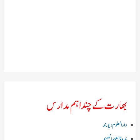
بھارت کے چند اہم مدارس
دارالعلوم دیوبند
ندوۃالعلما لکھنو