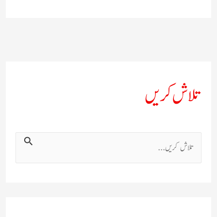
تلاش کریں
ت
ل
ا
ش