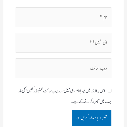
نام*
ای
میل**
ویب
سائٹ
اس براؤزر میں میرا نام، ای میل، اور ویب سائٹ محفوظ رکھیں اگلی بار
جب میں تبصرہ کرنے کےلیے۔