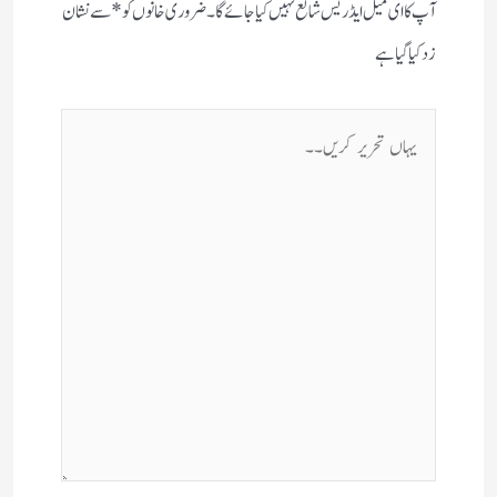
آپ کا ای میل ایڈریس شائع نہیں کیا جائے گا۔
ضروری خانوں کو
*
سے نشان
زد کیا گیا ہے
یہاں
تحریر
کریں۔۔