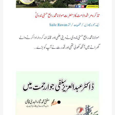
تذکرہ مرشد الامت کا :حضرت مولانا محمد رابع حسنی ندویؒ
/
/ از
ایک تبصرہ چھوڑیں
شخصیات
Saile Rawan
مولانا محمد رابع حسنی ندوی نے دینی علمی اور قائدانہ کردار ادا کرنے والے
گھرانے میں آنکھ کھولی تھی اور قدرت نے آپ کو بڑے…