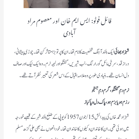
فائل فوٹو: ایس ایم خان اور معصوم مراد
آبادی
شہزاد بھائی
ایک بلند آہنگ شخصیت کانام تھا۔ان کا پرتو بڑا متاثر کن تھا۔ چوڑی پیشانی،
دراز قد، سرخی مائل گورا رنگ، لب شیریں، گفتگو اور لہجہ نرم۔وہ ایک نیک اور صاف
دل انسان تھے۔ بنیادی طور پر وہ علامہ اقبال کے اس شعر کی تعبیر نظر آتے تھے۔
نرم دمِ گفتگو، گرم دمِ جستجو
رزم ہو یابزم ہو، پاک دل وپاکباز
شہزاد محمدخاں کی پیدائش 15/جون 1957 کو یوپی کے ضلع بلند شہرکے قصبے خورجہ
میں ہوئی تھی۔ان کا خاندان وکیلوں کا خاندان تھا۔ خود انھوں نے بھی علی گڑھ مسلم