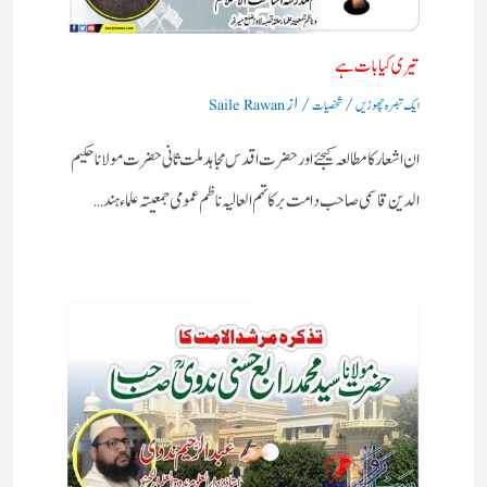
تیری کیا بات ہے
/
/ از
ایک تبصرہ چھوڑیں
شخصیات
Saile Rawan
ان اشعار کا مطالعہ کیجئے اور حضرت اقدس مجاہد ملت ثانی حضرت مولانا حکیم
الدین قاسمی صاحب دامت برکاتہم العالیہ ناظم عمومی جمعیتہ علماء ہند…