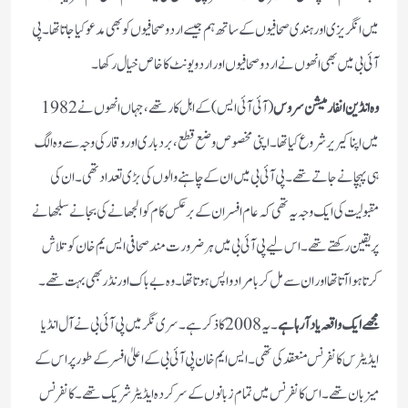
میں انگریزی اور ہندی صحافیوں کے ساتھ ہم جیسے اردو صحافیوں کو بھی مدعو کیا جاتا تھا۔ پی
آئی بی میں بھی انھوں نے اردو صحافیوں اور اردو یونٹ کا خاص خیال رکھا۔
وہ انڈین انفارمیشن سروس
(آئی آئی ایس)کے اہل کار تھے، جہاں انھوں نے 1982
میں اپنا کیریر شروع کیا تھا۔ اپنی مخصوص وضع قطع،بردباری اور وقار کی وجہ سے وہ الگ
ہی پہچانے جاتے تھے ۔ پی آئی بی میں ان کے چاہنے والوں کی بڑی تعداد تھی۔ ان کی
مقبولیت کی ایک وجہ یہ تھی کہ عام افسران کے برعکس کام کو الجھانے کی بجانے سلجھانے
پر یقین رکھتے تھے۔ اس لیے پی آئی بی میں ہر ضرورت مند صحافی ایس یم خان کو تلاش
کرتا ہوا آتا تھا اور ان سے مل کر بامراد واپس ہوتا تھا۔وہ بے باک اور نڈر بھی بہت تھے۔
مجھے ایک واقعہ یاد آرہا ہے
۔ یہ 2008 کا ذکر ہے۔ سری نگر میں پی آئی بی نے آل انڈیا
ایڈیٹرس کانفرنس منعقد کی تھی۔ ایس ایم خان پی آئی بی کے اعلیٰ افسر کے طورپر اس کے
میزبان تھے۔اس کانفرنس میں تمام زبانوں کے سرکردہ ایڈیٹر شریک تھے۔ کانفرنس