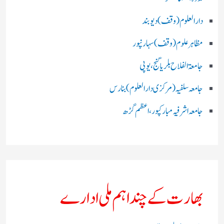
دارالعلوم (وقف)دیوبند
مظاہرعلوم (وقف)سہارنپور
جامعۃ الفلاح بلریاگنج،یوپی
جامعہ سلفیہ(مرکزی دارالعلوم )بنارس
جامعہ اشرفیہ مبارکپور،اعظم گڑھ
بھارت کے چند اہم ملی ادارے