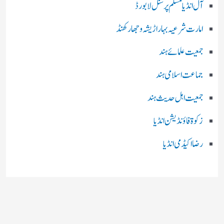
آل انڈیا مسلم پرسنل لا بورڈ
امارت شرعیہ بہار اڑیشہ و جھارکھنڈ
جمعیت علمائے ہند
جماعت اسلامی ہند
جمعیت اہل حدیث ہند
زکوۃ فاؤنڈیشن انڈیا
رضا اکیڈمی انڈیا