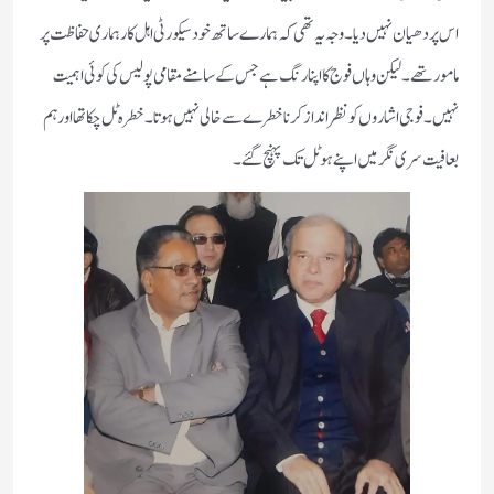
اس پر دھیان نہیں دیا۔ وجہ یہ تھی کہ ہمارے ساتھ خود سیکورٹی اہل کار ہماری حفاظت پر
مامورتھے۔لیکن وہاں فوج کا اپنا رنگ ہے جس کے سامنے مقامی پولیس کی کوئی اہمیت
نہیں۔فوجی اشاروں کو نظرانداز کرنا خطرے سے خالی نہیں ہوتا۔خطرہ ٹل چکا تھا اور ہم
بعافیت سری نگر میں اپنے ہوٹل تک پہنچ گئے۔