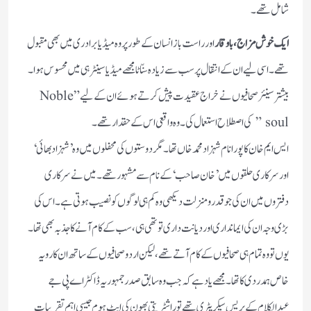
شامل تھے۔
ایک خوش مزاج، باوقار
اور راست باز انسان کے طور پر وہ میڈیا برادری میں بھی مقبول
تھے۔اسی لیے ان کے انتقال پر سب سے زیادہ سنّاٹا مجھے میڈیا سینٹر ہی میں محسوس ہوا۔
بیشتر سینئر صحافیوں نے خراج عقیدت پیش کرتے ہوئے ان کے لیے” Noble
soul ” کی اصطلاح استعمال کی ۔ وہ واقعی اس کے حقدار تھے۔
ایس ایم خان کا پورا نام شہزادمحمدخاں تھا۔ مگر دوستوں کی محفلوں میں وہ ’شہزاد بھائی‘
اورسرکاری حلقوں میں ’خان صاحب‘ کے نام سے مشہور تھے۔ میں نے سرکاری
دفتروں میں ان کی جو قدرومنزلت دیکھی وہ کم ہی لوگوں کو نصیب ہوتی ہے۔ اس کی
بڑی وجہ ان کی ایمانداری اور دیانت داری تو تھی ہی، سب کے کام آنے کا جذبہ بھی تھا۔
یوں تو وہ تمام ہی صحافیوں کے کام آتے تھے، لیکن اردو صحافیوں کے ساتھ ان کا رویہ
خاص ہمدردی کا تھا۔مجھے یاد ہے کہ جب وہ سابق صدرجمہوریہ ڈاکٹر اے پی جے
عبدالکلام کے پریس سیکریٹری تھے تو راشٹر پتی بھون کی ایٹ ہوم جیسی اہم تقریبات