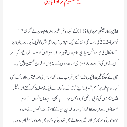
از: معصوم مراد آبادی
_____________________
انڈین انفارمیشن سروس
(IIS) کے سبکدوش آفیسر ایس ایم خان نے گزشتہ 17
نومبر 2024 کی رات نئی دہلی کے ایک اسپتال میں داعی اجل کولبیک کہا۔ جوں ہی ان
کے انتقال کی خبر سوشل میڈیا پر عام ہوئی تو ہرطرف تعزیتوں کو سلسلہ شروع ہوگیا۔ ہر
کسی نے ان کی شرافت، نرم مزاجی اور ہمدردی کے جذبوں کو خراج تحسین پیش کیا۔
میں نے کوئی تین دہائیوں
تک انھیں قریب سے دیکھا اور ان کی صلاحیتوں کا ادراک بھی
کیا۔ عام طورپر مسلم افسران اپنے فرقہ کے لوگوں سے ایک فاصلہ بناکر رکھتے ہیں، لیکن
ایس ایم خان کی خوبی یہ تھی کہ وہ جس عہدے پر بھی رہے وہاں انھوں نے عام
مسلمانوں سے قربت کا اظہار کیا اور ہر قدم پر ان کے کام آئے۔ انھوں نے متعدد
نوجوانوں کو سرکاری ملازمتیں دلوانے میں تعاون کیا، جن میں ہندو اور مسلمان دونوں