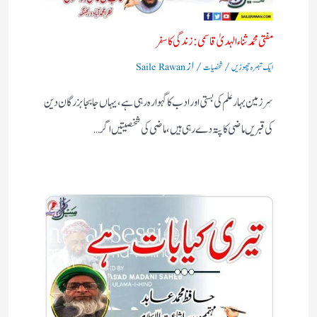
مفتی محمد ثناء الہدیٰ قاسمی: زندگی کا سفر
/
/ از
ایک تبصرہ چھوڑیں
شخصیات
Saile Rawan
سرزمین بہارعلم کی بستی اورادب کا گہوارہ رہی ہے، یہاں جابجا بزرگان دین
کی قبریں ماضی کا پتہ دے رہی ہیں، ماضی کی شخصیتیں اگر…