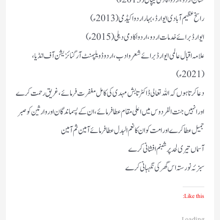
راسخ عظیم آبادی ایوارڈ، بہار اردو اکیڈمی (2013ء)
ایوارڈ برائے خدمات اردو، اردو اکادمی دہلی (2015ء)
علامہ اقبال عالمی ایوارڈ برائے شعر و ادب، اردو ڈویلپمنٹ آرگنائزیشن آف انڈیا،
(2021ء)
دعا کرتا ہوں کہ اللہ تعالی ڈاکٹر تابش مہدی کی کامل مغفرت فرمائے، غریق رحمت کرے
اور انہیں جنت الفردوس میں اعلی مقام عطا فرمائے، ان کے پسماندگان اور وارثین کو صبر
جمیل عطا کرے اور امت کو ان کا نعم البدل عطا فرمائے آمین ثم آمین
آسماں تیری لحد پر شبنم افشانی کرے
سبزئہ نورستہ اس گھر کی نگہبانی کرے
Like this:
Loading...