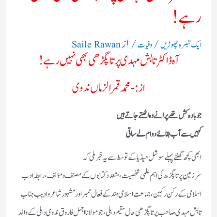
رہے !
/
/ از
ایک تبصرہ چھوڑیں
وفیات
Saile Rawan
آہ ڈاکٹر تابش مہدی پرتاپگڑھی بھی نہیں رہے !
از:- محمد قمر الزماں ندوی
جو بادہ کش تھے پرانے وہ اٹھتے جاتے ہیں
کہیں سے آب بقائے دوام لے ساقی
ابھی کچھ گھنٹے پہلے سوشل میڈیا کے توسط سے یہ خبر ملی کہ
سرزمین پرتاپگڑھ کی اہم علمی شخصیت، متعدد کتابوں کے مصنف و مؤلف، رابطہ ادب
اسلامی کے رکن رکین، جماعت اسلامی ہند کے فعال ممبر اور مشہور شاعر و ادیب جناب
تابش مہدی صاحب پرتاپگڑھی حال مقیم دہلی، جو مولانا اجمل فاروق ندوی دہلی کے والد