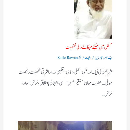
محفل میں مہکنے مہکانے والی شخصیت
/
/ از
ایک تبصرہ چھوڑیں
وفیات
Saile Rawan
شہر ممبئ کی ایک اور علمی، عملی، سماجی، تعلیمی اور معاشرتی شخصیت رخصت
ہوئی ـ حضرت مولانا مستقیم احسن اعظمی، انتہائی بااخلاق، خوش اطوار،
خوش…