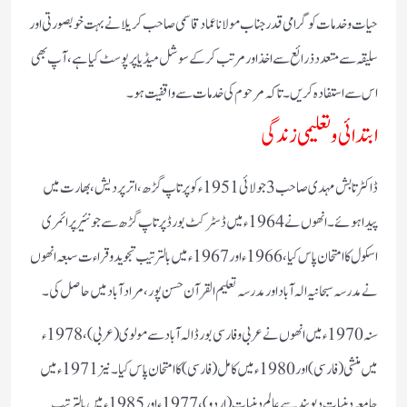
حیات و خدمات کو گرامی قدر جناب مولانا عماد قاسمی صاحب کریلا نے بہت خوبصورتی اور
سلیقہ سے متعدد ذرائع سے اخذ اور مرتب کرکے سوشل میڈیا پر پوسٹ کیا ہے ، آپ بھی
اس سے استفادہ کریں ۔ تاکہ مرحوم کی خدمات سے واقفیت ہو ۔
ابتدائی و تعلیمی زندگی
ڈاکٹر تابش مہدی صاحب 3 جولائی 1951ء کو پرتاپ گڑھ، اتر پردیش، بھارت میں
پیدا ہوئے۔ انھوں نے 1964ء میں ڈسٹرکٹ بورڈ پرتاپ گڑھ سے جونئیر پرائمری
اسکول کا امتحان پاس کیا، 1966ء اور 1967ء میں بالترتیب تجوید و قراءت سبعہ انھوں
نے مدرسہ سبحانیہ الہ آباد اور مدرسہ تعلیم القرآن حسن پور، مرادآباد میں حاصل کی۔
سنہ 1970ء میں انھوں نے عربی و فارسی بورڈ الہ آباد سے مولوی (عربی)، 1978ء
میں منشی (فارسی) اور 1980ء میں کامل (فارسی) کا امتحان پاس کیا۔ نیز 1971ء میں
جامعہ دینیات دیوبند سے عالم دینیات (اردو)، 1977ء اور 1985ء میں بالترتیب