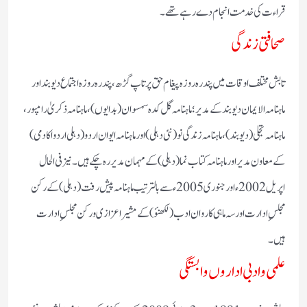
قراءت کی خدمت انجام دے رہے تھے۔
صحافتی زندگی
تابش مختلف اوقات میں پندرہ روزہ پیغام حق پرتاپ گڑھ، پندرہ روزہ اجتماع دیوبند اور
ماہنامہ الایمان دیوبند کے مدیر؛ ماہنامہ گل کدہ سہسوان (بدایوں)، ماہنامہ ذکریٰ رامپور،
ماہنامہ تجلی (دیوبند)، ماہنامہ زندگی نو (نئی دہلی) اور ماہنامہ ایوان اردو (دہلی اردو اکادمی)
کے معاون مدیر اور ماہنامہ کتاب نما (دہلی) کے مہمان مدیر رہ چکے ہیں۔ نیز فی الحال
اپریل 2002ء اور جنوری 2005ء سے بالترتیب ماہنامہ پیش رفت (دہلی) کے رکن
مجلسِ ادارت اور سہ ماہی کاروان ادب (لکھنؤ) کے مشیر اعزازی و رکن مجلسِ ادارت
ہیں۔
علمی و ادبی اداروں وابستگی