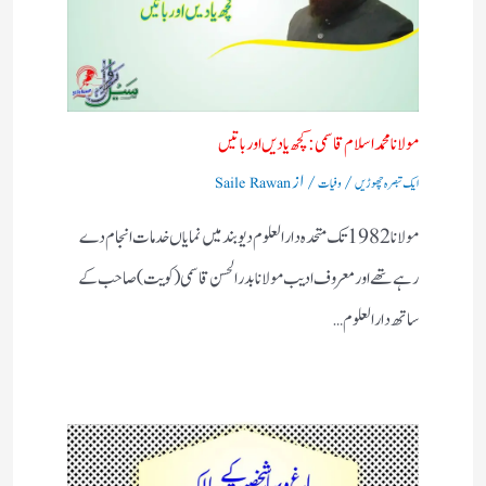
مولانا محمد اسلام قاسمی: کچھ یادیں اور باتیں​
/
/ از
ایک تبصرہ چھوڑیں
وفیات
Saile Rawan
مولانا 1982 تک متحدہ دارالعلوم دیوبند میں نمایاں خدمات انجام دے
رہے تھے اور معروف ادیب مولانا بدر الحسن قاسمی (کویت) صاحب کے
ساتھ دارالعلوم…