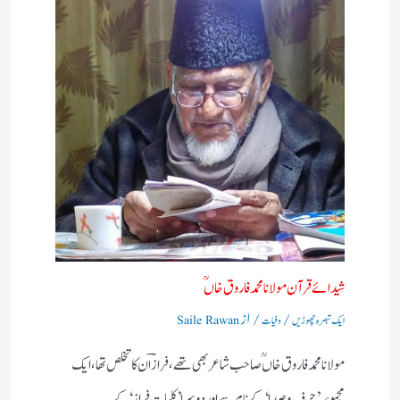
شیدائے قرآن مولانا محمد فاروق خاں ؒ
/
/ از
ایک تبصرہ چھوڑیں
وفیات
Saile Rawan
مولانا محمد فاروق خاں ؒ صاحب شاعر بھی تھے،فرازؔ ان کا تخلص تھا،ایک
مجموعہ ’حرف و صدا‘ کے نام سے اور دوسرا ’کلیات فراز‘ کے…