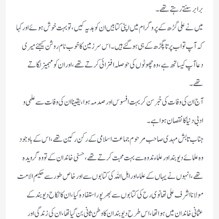
برابر سنتے رہتے تھے ۔
میں نے علی گڑھ کے پروگرام میں اپنی کتابیں ان کو ہدیہ کیں، تو بہت خوش ہوئے اور کہا
کہ آپ تو اب پرتاپگڑھ کے ہی ہوگئے ہیں ۔ اس سرزمین کا خوب نام روشن کیجئے میری
دعا آپ کیساتھ ہے ، وہ چھوٹوں کی حوصلہ افزائی کرتے تھے ، اور ان کو مہمیز لگاتے
تھے۔
آج ان کی وفات کی خبر سن کر بہت افسوس اور صدمہ ہوا ، یقینا ان کی وفات سے علمی و
ادبی دنیا کا نقصان ہوا ہے ۔
جناب تابش مہدی صاحب مرحوم جماعت اسلامی کے رکن رکین تھے، اس کے باوجود
وہ علمائے دیوبند اور علماء ندوہ سے بہت محبت کرتے تھے ، حسنی خاندان کے تو وہ گرویدہ
تھے ، انہوں نے یہاں کے علماء اور اہل اللہ کی کتابوں سےاور خاص طور سے حکیم الامت
مولانا اشرف علی تھانوی رح کی کتابوں سے بھرپور استفادہ کیا، ان کا نکاح دیوبند کے
عثمانی خاندان میں ہوا تھا، اس طرح دیوبند ان کا وطن ثانی بن گیا تھا، ان کی زندگی اور