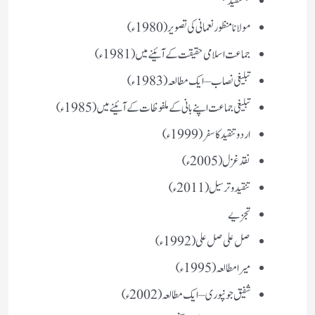
*تنقید*
مولانا منظور نعمانی کی تصویر (1980ء)
جماعت اسلامی حقیقت کے آئینے میں (1981ء)
تبلیغی نصاب – ایک مطالعہ (1983ء)
تبلیغی جماعت اپنے بانی کے ملفوظات کے آئینے میں (1985ء)
اردو تنقید کا سفر (1999ء)
نقد غزل (2005ء)
تنقید و ترسیل (2011ء)
تجزیے
صل علی صل علی (1992ء)
میرا مطالعہ (1995ء)
شفیق جونپوری – ایک مطالعہ (2002ء)