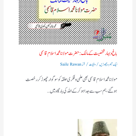
باغ وبہار شخصیت کے مالک :حضرت مولانا محمد اسلام قاسمی
/
/ از
ایک تبصرہ چھوڑیں
وفیات
Saile Rawan
مولانا محمد اسلام قاسمی بھی علمی وفکری حلقہ کو سوگوار چھوڑ کر رخصت
ہوگئے، ہم سب سے جدا ہو کر کے اللہ کی بارگاہ میں…