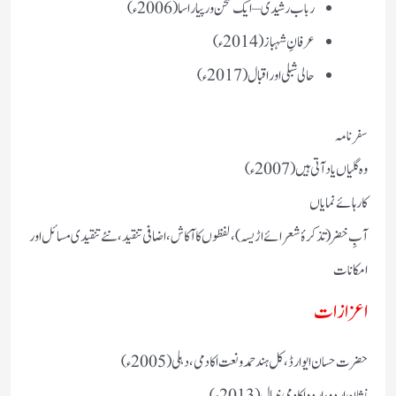
رباب رشیدی – ایک سخن ور پیارا سا (2006ء)
عرفانِ شہباز (2014ء)
حالی شبلی اور اقبال (2017ء)
سفرنامہ
وہ گلیاں یاد آتی ہیں (2007ء)
کارہائے نمایاں
آبِ خضر (تذکرۂ شعرائے اڑیسہ)، لفظوں کا آکاش، اضافی تنقید، نئے تنقیدی مسائل اور
امکانات
اعزازات
حضرت حسان ایوارڈ، کل ہند حمد و نعت اکادمی، دہلی (2005ء)
نشان اردو، اردو اکادمی نیپال (2013ء)