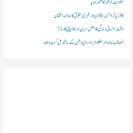
حکومت کو غور کا مشورہ دیا
کانوڑ یاترا امن،قانون اور شہری حقوق کا سالانہ امتحان
وقت: انسانی زندگی کا اصل سرمایہ اور کامیابی کا راز !
انصاف پسند اور مظلوم برادرانِ وطن کے ساتھ مل کر جدوجہد