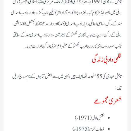
تابش نے جون 1991ء سے 3 جولائی 2009ء تک مرکزی مکتبۂ اسلامی پبلشرز، نئی
دہلی میں بطور ایڈیٹر کام کیا۔ نیز وہ ابوالکلام آزاد انٹر کالج پرتاپ گڑھ و ادارہ ادب اسلامی
ہند کے رکن اساسی؛ عالمی رابطہ ادب اسلامی (ہند) اور دار الدعوۃ ایجوکیشنل فاؤنڈیشن
دہلی کے رکن؛ ادبیات عالیہ اکادمی لکھنؤ کے چیئرمین، ادارۂ ادب اسلامی ہند کے سابق
نائب صدر، سہ ماہی کاروان ادب لکھنؤ کے مشیر اعزازی و رکن ادارت ہیں۔
قلمی و ادبی زندگی
تابش مہدی کی 55 مطبوعہ تصانیف ہیں، جن میں سے بعض کتابوں کے نام درج ذیل
ہیں:
شعری مجموعے
نقش اول (1971ء)
لمعات حرم (1975ء)