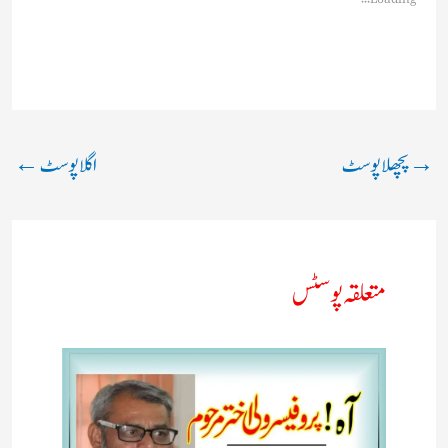
→
پچھلا پوسٹ
اگلا پوسٹ
←
متعلقہ پوسٹس