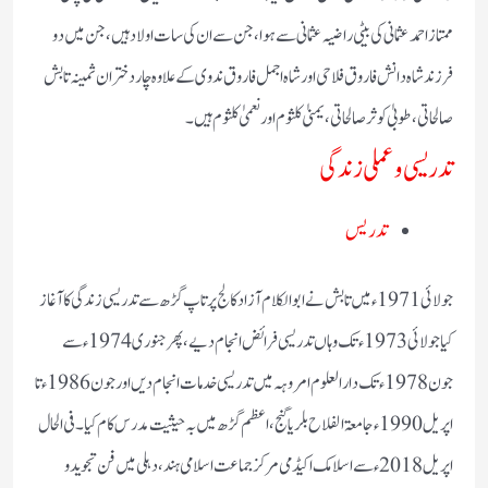
ممتاز احمد عثمانی کی بیٹی راضیہ عثمانی سے ہوا، جن سے ان کی سات اولاد ہیں، جن میں دو
فرزند شاہ دانش فاروق فلاحی اور شاہ اجمل فاروق ندوی کے علاوہ چار دختران ثمینہ تابش
صالحاتی، طوبیٰ کوثر صالحاتی، یمنیٰ کلثوم اور نعمیٰ کلثوم ہیں۔
تدریسی و عملی زندگی
تدریس
جولائی 1971ء میں تابش نے ابوالکلام آزاد کالج پرتاپ گڑھ سے تدریسی زندگی کا آغاز
کیا جولائی 1973ء تک وہاں تدریسی فرائض انجام دیے، پھر جنوری 1974ء سے
جون 1978ء تک دار العلوم امروہہ میں تدریسی خدمات انجام دیں اور جون 1986ء تا
اپریل 1990ء جامعۃ الفلاح بلریا گنج، اعظم گڑھ میں بہ حیثیت مدرس کام کیا۔ فی الحال
اپریل 2018ء سے اسلامک اکیڈمی مرکز جماعت اسلامی ہند، دہلی میں فن تجوید و