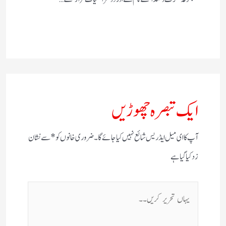
ایک تبصرہ چھوڑیں
آپ کا ای میل ایڈریس شائع نہیں کیا جائے گا۔
ضروری خانوں کو
*
سے نشان
زد کیا گیا ہے
یہاں
تحریر