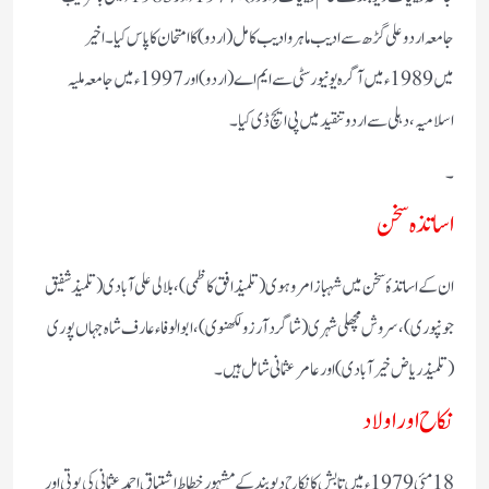
جامعہ اردو علی گڑھ سے ادیب ماہر و ادیب کامل (اردو) کا امتحان کا پاس کیا۔ اخیر
میں 1989ء میں آگرہ یونیورسٹی سے ایم اے (اردو) اور 1997ء میں جامعہ ملیہ
اسلامیہ، دہلی سے اردو تنقید میں پی ایچ ڈی کیا۔
۔
اساتذہ سخن
ان کے اساتذۂ سخن میں شہباز امروہوی (تلمیذ افق کاظمی)، بلالی علی آبادی (تلمیذ شفیق
جونپوری)، سروش مچھلی شہری (شاگرد آرزو لکھنوی)، ابو الوفاء عارف شاہ جہاں پوری
(تلمیذ ریاض خیرآبادی) اور عامر عثمانی شامل ہیں۔
نکاح اور اولاد
18 مئی 1979ء میں تابش کا نکاح دیوبند کے مشہور خطاط اشتیاق احمد عثمانی کی پوتی اور