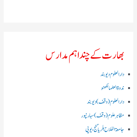
بھارت کے چند اہم مدارس
دارالعلوم دیوبند
ندوۃالعلما لکھنو
دارالعلوم (وقف)دیوبند
مظاہرعلوم (وقف)سہارنپور
جامعۃ الفلاح بلریاگنج،یوپی