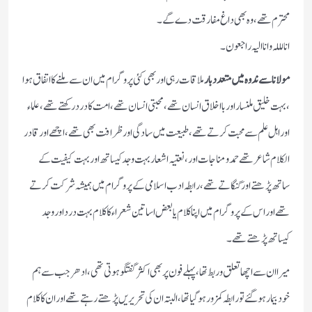
محترم تھے ،وہ بھی داغ مفارقت دے گے ۔
انا لللہ وانا الیہ راجعون۔
مولانا سے ندوہ میں متعدد بار
ملاقات رہی اور بھی کئی پروگرام میں ان سے ملنے کا اتفاق ہوا
، بہت خلیق ملنسار اور بااخلاق انسان تھے ، محبتی انسان تھے، امت کا درد رکھتے تھے، علماء
اور اہل علم سے محبت کرتے تھے ،طبیعت میں سادگی اور ظرافت بھی تھے ،اچھے اور قادر
الکلام شاعر تھے حمد و مناجات اور ،نعتیہ اشعار بہت وجد کیساتھ اور بہت کیفیت کے
ساتھ پڑھتے اور گنگاتے تھے ، رابطہ ادب اسلامی کے پروگرام میں ہمیشہ شرکت کرتے
تھے اور اس کے پروگرام میں اپنا کلام یا بعض اساتین شعراء کا کلام بہت درد اور وجد
کیساتھ پڑھتے تھے۔
میرا ان سے اچھا تعلق و ربط تھا ، پہلے فون پر بھی اکثر گفتگو ہوتی تھی ، ادھر جب سے ہم
خود بیمار ہوگئے تو رابطہ کمزور ہوگیا تھا ، البتہ ان کی تحریریں پڑھتے رہتے تھے اور ان کا کلام