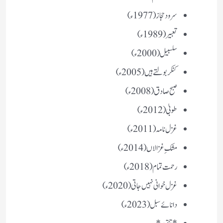
سرود حجاز (1977ء)
تعبیر (1989ء)
سلسبیل (2000ء)
کنکر بولتے ہیں (2005ء)
صبح صادق (2008ء)
طوبیٰ (2012ء)
غزل نامہ (2011ء)
مشکِ غزالاں (2014ء)
رحمت تمام (2018ء)
غزل خوانی نہیں جاتی (2020ء)
دانائے سبل (2023ء)