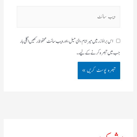
ویب
سائٹ
اس براؤزر میں میرا نام، ای میل، اور ویب سائٹ محفوظ رکھیں اگلی بار
جب میں تبصرہ کرنے کےلیے۔