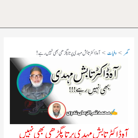
گھر
وفیات
آہ ڈاکٹر تابش مہدی پرتاپگڑھی بھی نہیں رہے !
آہ ڈاکٹر تابش مہدی پرتاپگڑھی بھی نہیں