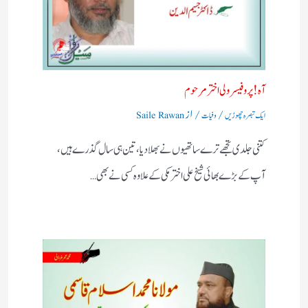
آه ! پروفیسر ولی اختر مرحوم
/
/ از
ایک تبصرہ چھوڑیں
وفیات
Saile Rawan
کتنی جلدی تجھے ترے ساتھیوں نے بھلادیا، تین ہی سال گذرے ہیں،
آپ کے بڑے بھائی شیخ علی اختر مکی کے علاوہ کسی نے بھی…