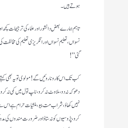
ہوتے ہیں۔
تاہم ہمارے بعض دانشور اور علماء کی ترجیحات کچھ ا
نسواں، تعلیم نسواں اور انگریزی تعلیم کی مخالفت کی
گئی” !
کب تک اس کا رونا روئیں گے ! مولوی تو یہ بھی کہتے
دھوکہ نہ دو، ملاوٹ نہ کرو، ناپ تول میں کمی نہ کرو،
نہیں کھاؤ ، شراب مت پیو، منشیات حرام ہے اس سے خو
کرو ، پڑوسیوں کو نہ ستاؤ اور ضرورت مندوں کی م