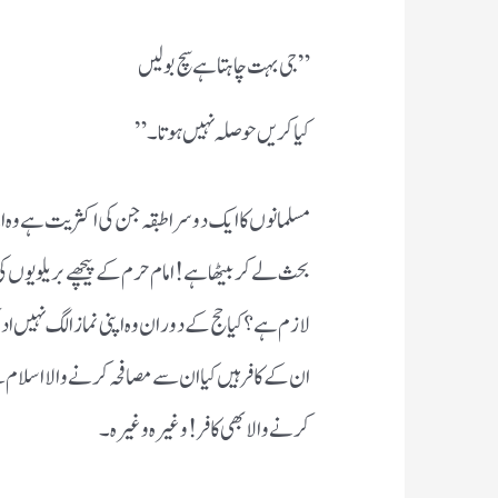
” جی بہت چاہتا ہے سچ بولیں
کیا کریں حوصلہ نہیں ہوتا ۔ ”
مسلمانوں کا ایک دوسرا طبقہ جن کی اکثریت ہے وہ ا
بحث لے کر بیٹھا ہے ! امام حرم کے پیچھے بریلویوں کی نم
لازم ہے؟ کیا حج کے دوران وہ اپنی نماز الگ نہیں ادا
ان کے کافر ہیں کیا ان سے مصافحہ کرنے والا اسل
کرنے والا بھی کافر ! وغیرہ وغیرہ۔