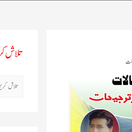
تلاش ک
حات