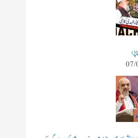
پڑا
07/