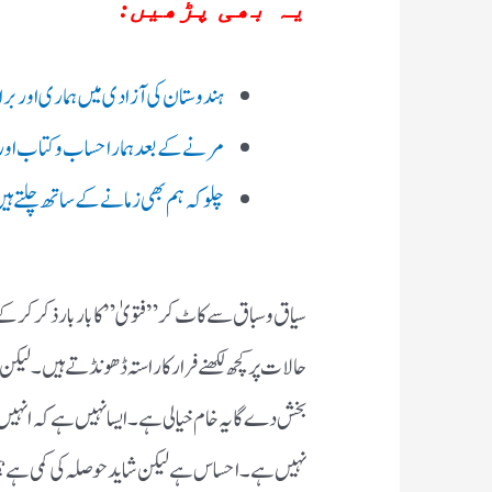
یہ بھی پڑھیں:
ہندوستان کی آزادی میں ہماری اور برا
مرنے کے بعد ہمارا حساب وکتاب او
چلو کہ ہم بھی زمانے کے ساتھ چلتے ہی
سیاق و سباق سے کاٹ کر ” فتویٰ ” کا بار بار ذکر کر
حالات پر کچھ لکھنے فرار کا راستہ ڈھونڈتے ہیں ۔ لی
بخش دے گا یہ خام خیالی ہے۔ ایسا نہیں ہے کہ انہیں 
نہیں ہے۔ احساس ہے لیکن شاید حوصلہ کی کمی ہے؟