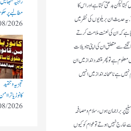
راجیہ سبھا میں
 کہتا لیکن بدعتی کہتا ہے اور اس کا
مطالبے پر حکوم
”. یہ حدیث ان بریلویوں کی نظر میں
08/2026
یا ہے کہ ان کی لعنت ملامت کرتے
انگنے سے متعلق ان کی اپنی تاویلات
معلوم ہے تو پھر متشدد انداز میں ان
ہیں ہے ناصحانہ انداز میں انہیں
تجزیہ و تنقید
کانوڑ یاترا ام
08/2026
 پر براجمان ہوں، سلام و مصافحہ
ے خارج نہیں ہوتے تو عوام کو کیوں