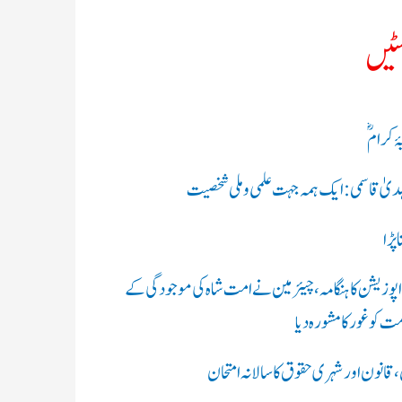
سٹیں
ۂ کرامؓ
 الہدیٰ قاسمی: ایک ہمہ جہت علمی و ملی شخصیت
پڑا
 اپوزیشن کا ہنگامہ، چیئرمین نے امت شاہ کی موجودگی کے
ت کو غور کا مشورہ دیا
ن،قانون اور شہری حقوق کا سالانہ امتحان