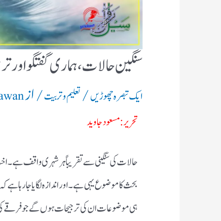
سنگین حالات ، ہماری گفتگو اور ت
/
/ از
ایک تبصرہ چھوڑیں
تعلیم و تربیت
Rawan
تحریر: مسعود جاوید
حالات کی سنگینی سے تقریباً ہر شہری واقف ہے۔ اخ
ہی موضوعات ان کی ترجیحات ہوں گے جو فرقے کی بن