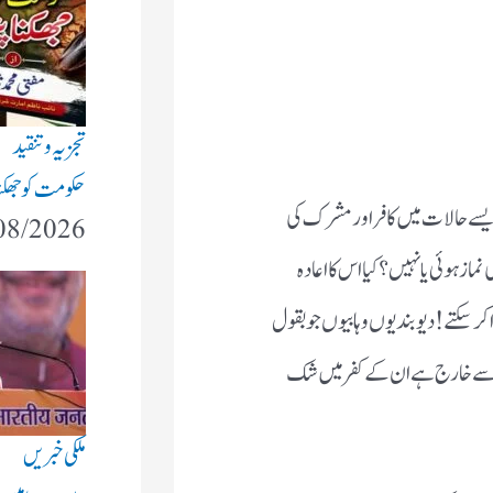
تجزیہ و تنقید
حکومت کو جھکنا 
یسے حالات میں کافر اور مشرک کی
08/2026
از ہوئی یا نہیں ؟ کیا اس کا اعادہ
 کر سکتے ! دیوبندیوں وہابیوں جو بقول
ام سے خارج ہے ان کے کفر میں شک
ملکی خبریں