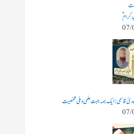
شت
ۂ کرامؓ
07/
 الہدیٰ قاسمی: ایک ہمہ جہت علمی و ملی شخصیت
07/