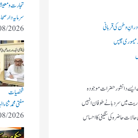
تجارت و معی
سرمایہ دار صحاب
درانِ وطن کی قربانی
08/2026
ر میموری چپس
ں
 کے ایسے دانشور حضرات موجودہ
شخصیات
کن ریت میں سر دبانے طوفان انہیں
مفتی محمد ثناء
08/2026
حالات حاضرہ کی سنگینی کا احساس