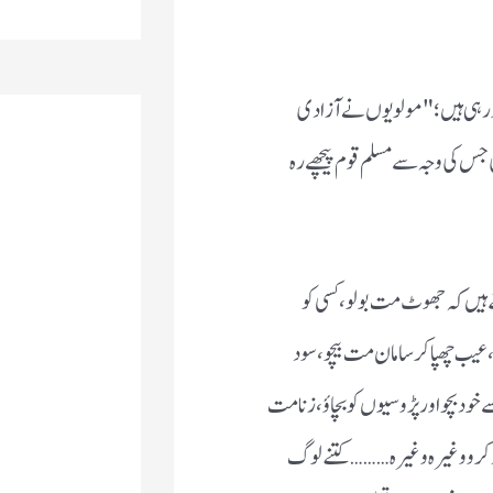
ور ہی ہیں ؛ "مولویوں نے آزادی
 جس کی وجہ سے مسلم قوم پیچھے رہ
 ہیں کہ جھوٹ مت بولو ، کسی کو
 عیب چھپا کر سامان مت بیچو، سود
د بچو اور پڑوسیوں کو بچاؤ ، زنا مت
دد کرو وغیرہ وغیرہ ………کتنے لوگ