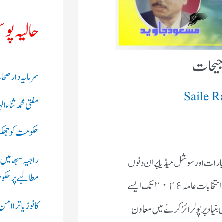
حالیہ پو
رجیحات
سرمایہ دار صحاب
Saile 
مفتی محمد ثناء
حکومت کو جھکنا 
راجیہ سبھا میں
بارات اور سوشل میڈیا پر ان دنوں
مطالبے پر حکوم
بحث کا موضوع یہی ہے۔ اور اندازہ لگایا جا رہا ہے کہ انتخابات عامہ ٢٠٢٤ تک ایسے
کانوڑ یاترا ام
یاد پر پولرائز کرنے میں معاون