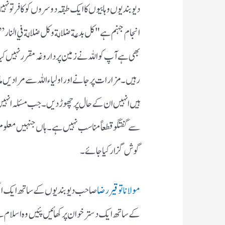
دیوبندیوں وہابیوں کا ایک طبقہ دوسروں کو کافر تو نہیں
انجام جہنم ہے "كل بدعة ضلالة و كل ضلالة في النار
بھی ہے آپ کو اللہ نے زمین پر داروغہ مقرر نہیں ک
رہیں ۔ مزارات پر جانے اور اولیاء اللہ سے مرادیں م
ہیں انہیں ان کے حال پر چھوڑ دیں۔ جب مسئلہ انہیں 
سے گفتگو قطعاً مناسب نہیں ہے۔ ہاں جنہیں معلوم ن
گوش گزار کیا جائے۔
مولانا توقیر رضا
صاحب دیوبندیوں کے ساتھ ایک اسٹیج
کے ساتھ ایک دسترخوان پر کھائیں پئیں وہ اسلام س