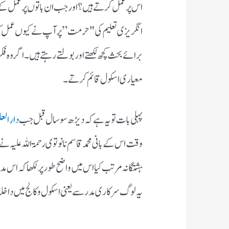
اس پر عمل کرتے ہیں ؟ اور جب ان باتوں پر عمل کے پا
انگریزی تعلیم کی "حرمت” پر آپ نے کیوں عمل کیا
برائے بحث کچھ لکھتے اور بولتے رہتے ہیں ۔ اگر وہ ف
معیاری اسکول قائم کرتے۔
پہلی بات تو یہ ہے کہ دیڑھ سو سال قبل جب
دارالعل
وقت اس کے بانی محمد قاسم نانوتوی رحمۃ اللہ علیہ
ہشتگانہ مرتب کیا اس میں واضح طور پر لکھا کہ اس 
یہ لوگ سرکاری مدرسے یعنی اسکول و کالج میں داخل