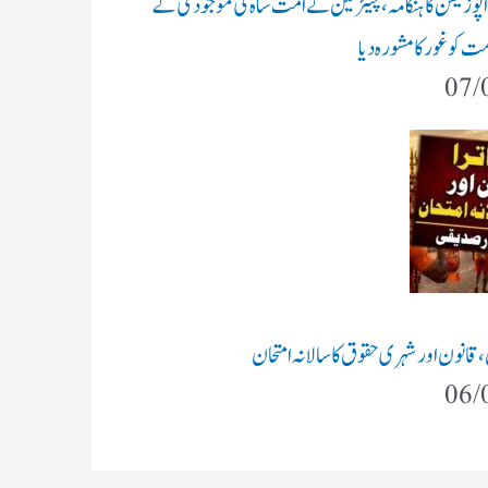
 اپوزیشن کا ہنگامہ، چیئرمین نے امت شاہ کی موجودگی کے
ت کو غور کا مشورہ دیا
07/
ن،قانون اور شہری حقوق کا سالانہ امتحان
06/