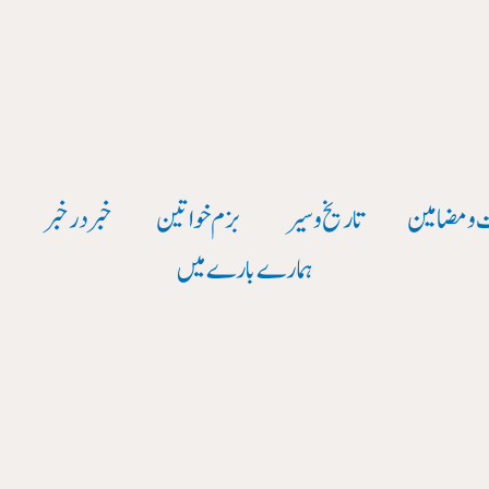
 و مضامین
تاریخ وسیر
بزم خواتین
خبر در خبر
و
ہمارے بارے میں