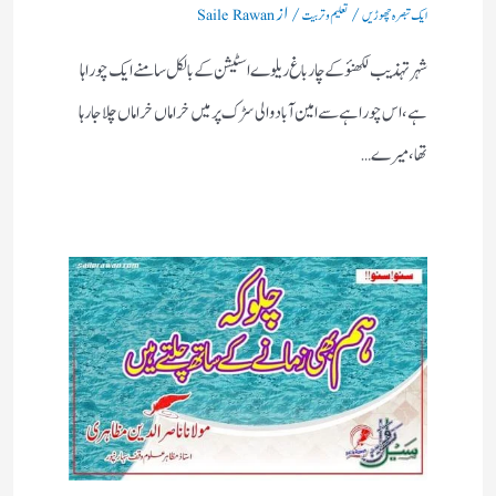
/
/ از
ایک تبصرہ چھوڑیں
تعلیم و تربیت
Saile Rawan
شہر تہذیب لکھنؤکے چارباغ ریلوے اسٹیشن کے بالکل سامنے ایک چوراہا
ہے ،اس چوراہے سے امین آباد والی سڑک پرمیں خراماں خراماں چلاجا رہا
تھا،میرے…