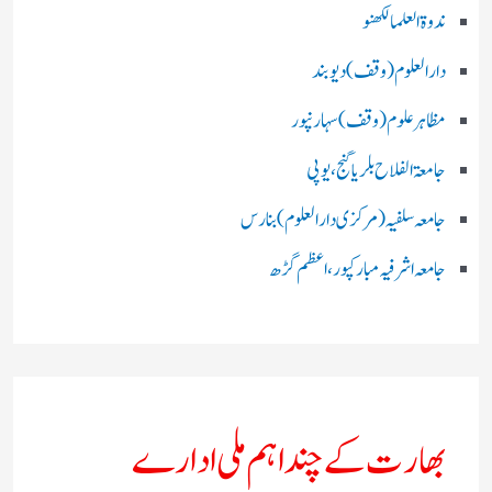
ندوۃالعلما لکھنو
دارالعلوم (وقف)دیوبند
مظاہرعلوم (وقف)سہارنپور
جامعۃ الفلاح بلریاگنج،یوپی
جامعہ سلفیہ(مرکزی دارالعلوم )بنارس
جامعہ اشرفیہ مبارکپور،اعظم گڑھ
بھارت کے چند اہم ملی ادارے