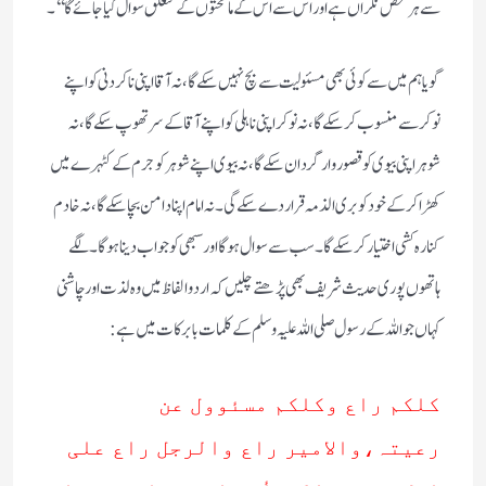
سے ہر شخص نگراں ہے اور اس سے اس کے ماتحتوں کے متعلق سوال کیا جائے گا‘‘۔
گویا ہم میں سے کوئی بھی مسئولیت سے بچ نہیں سکے گا،نہ آقااپنی ناکردنی کواپنے
نوکرسے منسوب کرسکے گا،نہ نوکراپنی ناہلی کواپنے آقاکے سرتھوپ سکے گا،نہ
شوہراپنی بیوی کوقصوروار گردان سکے گا،نہ بیوی اپنے شوہرکوجرم کے کٹہرے میں
کھڑاکرکے خود کوبری الذمہ قراردے سکے گی۔نہ امام اپنا دامن بچاسکے گا،نہ خادم
کنارہ کشی اختیارکرسکے گا۔سب سے سوال ہوگا اورسبھی کوجواب دیناہو گا۔لگے
ہاتھوں پوری حدیث شریف بھی پڑھتے چلیں کہ اردوالفاظ میں وہ لذت اورچاشنی
کہاں جواللہ کے رسول صلی اللہ علیہ وسلم کے کلمات بابرکات میں ہے:
کلکم راع وکلکم مسئوول عن
رعیتہ،والامیر راع والرجل راع علی