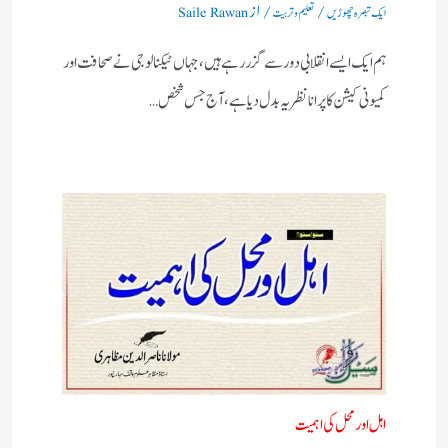
/
/ از
ایک تبصرہ چھوڑیں
تعلیم و تربیت
Saile Rawan
ہم ایک ایسے انقلابی دور سے گزر رہے ہیں، جہاں ٹیکنالوجی نے صحافت اور
کمیونی کیشن کا پرانا نظریہ بدل دیا ہے، آج جس شخص…
اہل اورمحل کی اہمیت