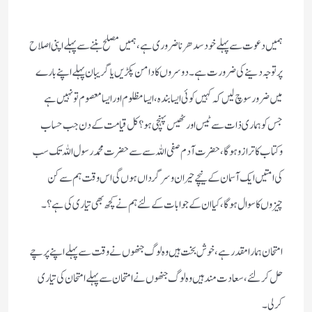
ہمیں دعوت سے پہلے خودسدھرناضروری ہے، ہمیں مصلح بننے سے پہلے اپنی اصلاح
پرتوجہ دینے کی ضرورت ہے۔دوسروں کادامن پکڑیں یاگریبان پہلے اپنے بارے
میں ضرورسوچ لیں کہ کہیں کوئی ایسابندہ ،ایسامظلوم اورایسا معصوم تونہیں ہے
جس کوہماری ذات سے ٹیس اور ٹھیس پہنچی ہو؟کل قیامت کے دن جب حساب
وکتاب کا ترازو ہوگا،حضرت آدم صفی اللہ سے سے حضرت محمدرسول اللہ تک سب
کی امتیں ایک آسمان کے نیچے حیران وسرگرداں ہوں گی اس وقت ہم سے کن
چیزوں کاسوال ہوگا، کیاان کے جوابات کے لئے ہم نے کچھ بھی تیاری کی ہے؟۔
امتحان ہمارامقدرہے ،خوش بخت ہیں وہ لوگ جنھوں نے وقت سے پہلے اپنے پرچے
حل کرلئے ،سعادت مندہیں وہ لوگ جنھوں نے امتحان سے پہلے امتحان کی تیاری
کرلی۔