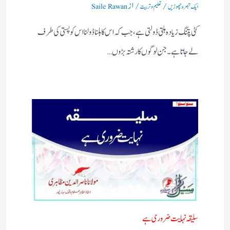
/
/ از
ایک تبصرہ چھوڑیں
تعلیم و تربیت
Saile Rawan
کٹی پتنگ زیادہ ہلتی ڈولتی ہے ، جب کہ اس کا ہلنا ڈولنا اس کو پستی کی طرف
لے جاتا ہے۔جن لوگوں کا رشتہ بڑوں…
سلیقہ نہایت ضروری ہے