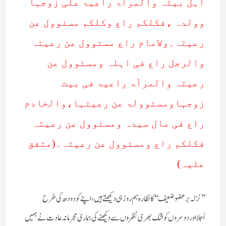
اہل بیتہ والمرأۃ راعیۃ علی زوجہا
وولدہ ،فکلکم راع وکلکم مسئوول عن
رعیتہ۔ولامام راع مسئوول عن رعیتہ
والرجل راع فی اہلہ ومسئوول عن
رعیتہ والمرأۃ راعیۃ فی بیت
زوجہاومسئوولۃ عن رعیتہا،والخادم
راع فی مال سیدہ ومسئوول عن رعیتہ
فکلکم راع ومسئوول عن رعیتہ۔(متفق
علیہ)
’’نزلہ برعضوضعیف‘‘کانظارہ ہم روز ہی دیکھتے ہیں،اپنے کودودھ کی طرح
اُجلااوردوسروں کو شک بھری نظروں سے دیکھنے کی ہماری مجرمانہ عادت نے ہمیں