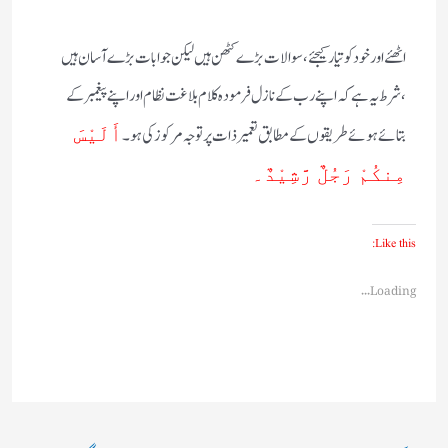
اٹھئے اورخودکوتیارکیجئے،سوالات بڑے کٹھن ہیں لیکن جوابات بڑے آسان ہیں
،شرط یہ ہے کہ اپنے رب کے نازل فرمودہ کلام بلاغت نظام اوراپنے پیغمبرکے
بتائے ہوئے طریقوں کے مطابق تعمیرذات پرتوجہ مرکوزکی ہو۔
أَلَیْسَ
مِنکُمْ رَجُلٌ رَّشِیْدٌ۔
Like this:
Loading...