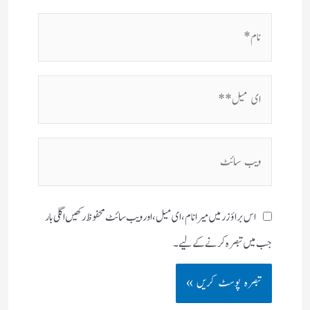
نام*
ای
میل**
ویب
سائٹ
اس براؤزر میں میرا نام، ای میل، اور ویب سائٹ محفوظ رکھیں اگلی بار
جب میں تبصرہ کرنے کےلیے۔