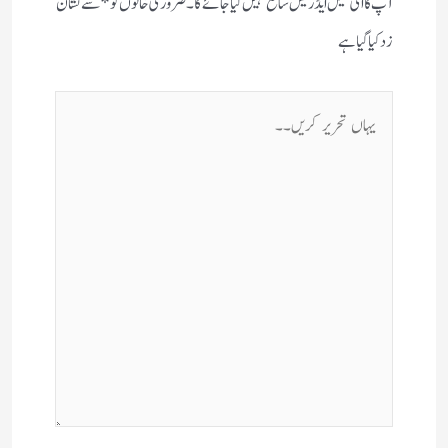
آپ کا ای میل ایڈریس شائع نہیں کیا جائے گا۔
ضروری خانوں کو
*
سے نشان
زد کیا گیا ہے
یہاں
تحریر
کریں۔۔