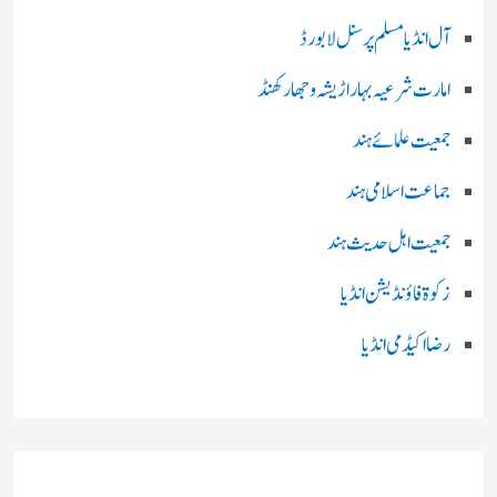
آل انڈیا مسلم پرسنل لا بورڈ
امارت شرعیہ بہار اڑیشہ و جھارکھنڈ
جمعیت علمائے ہند
جماعت اسلامی ہند
جمعیت اہل حدیث ہند
زکوۃ فاؤنڈیشن انڈیا
رضا اکیڈمی انڈیا