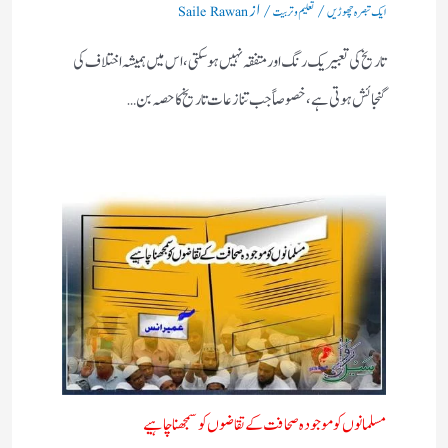
/
/ از
ایک تبصرہ چھوڑیں
تعلیم و تربیت
Saile Rawan
تاریخ کی تعبیر یک رنگ اور متفقہ نہیں ہو سکتی، اس میں ہمیشہ اختلاف کی
گنجائش ہوتی ہے، خصوصاً‌ جب تنازعات تاریخ کا حصہ بن…
مسلمانوں کو موجودہ صحافت کے تقاضوں کو سمجھنا چاہیے