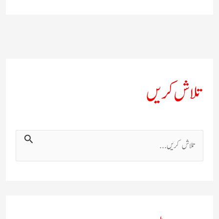
تلاش کریں
ت
ل
ا
ش
ک