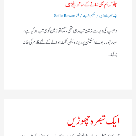
چلو کہ ہم بھی زمانے کے ساتھ چلتے ہیں
/
/ از
ایک تبصرہ چھوڑیں
تعلیم و تربیت
Saile Rawan
دھوپ کی وجہ سے زمین تپ رہی تھی، لگتا تھازمین کوہی تب ہوگیا ہے،
سہارنپورریلوے اسٹیشن پرریزرویشن ٹکٹ بنوانے کے لئے فارم کی خانہ
پری…
ایک تبصرہ چھوڑیں