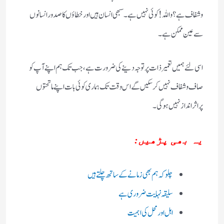
وشفاف ہے؟واللہ!کوئی نہیں ہے ۔سبھی انسان ہیں اورخطاؤں کاصدور انسانوں
سے عین ممکن ہے۔
اسی لئے ہمیں تعمیر ذات پرتوجہ دینے کی ضرورت ہے ،جب تک ہم اپنے آپ کو
صاف وشفاف نہیں کرسکیں گے اس وقت تک ہماری کوئی بات اپنے ماتحتوں
پراثرانداز نہیں ہوگی۔
یہ بھی پڑھیں:
چلو کہ ہم بھی زمانے کے ساتھ چلتے ہیں
سلیقہ نہایت ضروری ہے
اہل اور محل کی اہمیت