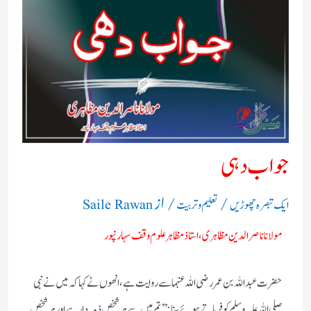
جواب دہی
/
/ از
ایک تبصرہ چھوڑیں
تعلیم و تربیت
Saile Rawan
مولانا ناصرالدین مظاہری،
استاذ مظاہرعلوم وقف سہارنپور
حضرت عبداللہ بن عمر رضی اللہ عنہما سے روایت ہے، انھوں نے کہا کہ میں نے نبی
صلی اللہ علیہ وسلم کو فرماتے ہوئے سنا:
’’تم میں سے ہر شخص ذمہ دار ہے اور ہر شخص