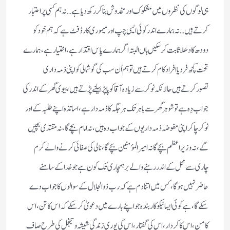
ہی لوگوں کی نظروں میں مشکوک اور مخدوش بناکررکھ دیاہے…نہ ہم کسی پراعتبار
کرتے ہیں …نہ ہمارے اندرکوئی ایسی چپ اورمیموری کارڈفٹ ہے کہ ہم خودکو
دودھ کادھلاثابت کرسکیں ہاں البتہ اگرہمارے پاس اقتدارہے ،اختیارہے ، ہمارے
تحت کچھ فرد یاافرادکام کرتے ہیں توہم اُن سب کی گوشمالی کواپنی ذمہ داری
تصورکرتے ہیں حالانکہ نوکرسے زیادہ آقاکوپاپڑبیلنے پڑتے ہیں،بیوی گھرکے اندر کی
جواب دِہ ہے توشوہرگھرسے باہرتک ہرجگہ کاذمہ دارہے ،اساتذہ اپنے طلبہ کے اور
نوکر چاکراپنی مفوضہ ذمہ داریوں کے جواب دہ ہیں، نہ امام بچے گا،نہ مقتدی بچیں
گے،نہ وزیراعظم بچے گانہ امیرالمؤمنین بچے گا،نالی کی صفائی کرنے والے کرم
چاری سے محل کے اندر رہنے والے برہمچاری تک کون ہے جوخداکے سامنے
حاضرنہیں ہوگا،کس میں اتنادم ہے کہ رب ذوالجلال کے سوالوں کاجواب دے
سکے گا،ہے کوئی ایسانیکوکاربندہ جواپنے بارے میں دعویٰ کرسکے کہ اس کاتن ، اس
کامن،اس کاکردار،اس کی گفتار،اس کی پوری زندگی شیشہ وسجنجل کی طرح صاف