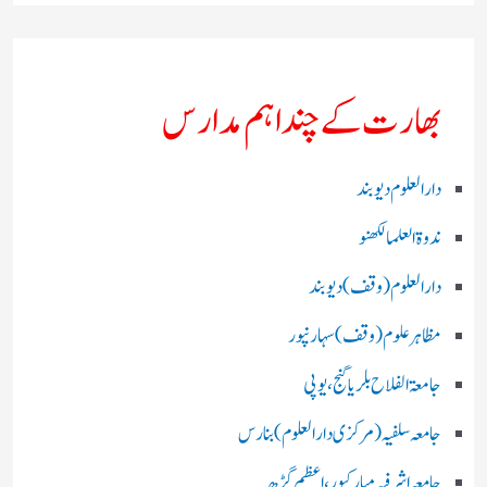
بھارت کے چند اہم مدارس
دارالعلوم دیوبند
ندوۃالعلما لکھنو
دارالعلوم (وقف)دیوبند
مظاہرعلوم (وقف)سہارنپور
جامعۃ الفلاح بلریاگنج،یوپی
جامعہ سلفیہ(مرکزی دارالعلوم )بنارس
جامعہ اشرفیہ مبارکپور،اعظم گڑھ