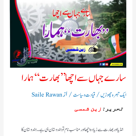
سارے جہاں سے اچھا ’’ بھارت‘‘ ہمارا
/
/ از
ایک تبصرہ چھوڑیں
قیادت وسیاست
Saile Rawan
تحریر
:
زین شمسی
انڈیا اور بھارت سے زیادہ اچھااور مناسب نام تو ہندوستان ہی ہے۔ہندوستان کا