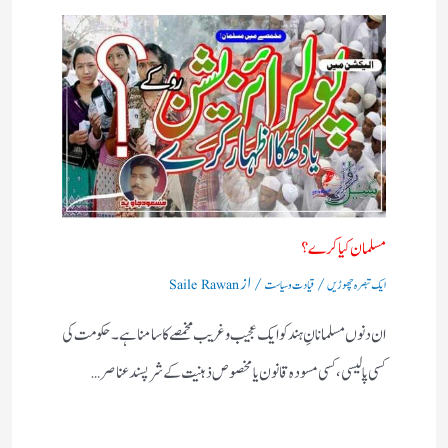
مسلمان کیا کرے؟
/
/ از
ایک تبصرہ چھوڑیں
قیادت وسیاست
Saile Rawan
ان دنوں مسلمانانِ ہند کو ایک عجیب وغریب مخمصے کا سامنا ہے۔ حکومت کی
کسی پالیسی، کسی مسودہ قانون یا مخصوص ذہنیت کے شرپسند عناصر…