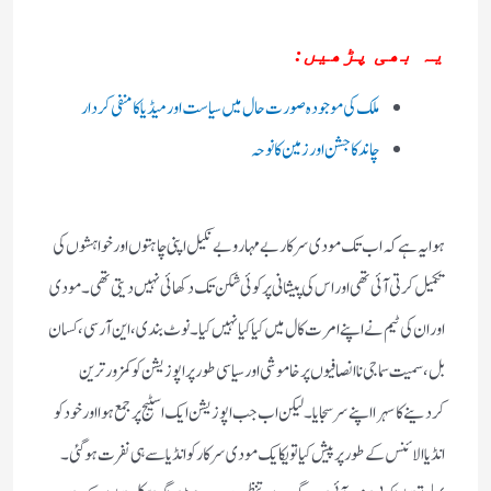
یہ بھی پڑھیں:
ملک کی موجودہ صورت حال میں سیاست اور میڈیا کا منفی کردار
چاند کا جشن اور زمین کا نوحہ
ہوا یہ ہے کہ اب تک مودی سرکار بے مہار و بے نکیل اپنی چاہتوں اور خواہشوں کی
تکمیل کرتی آئی تھی اور اس کی پیشانی پر کوئی شکن تک دکھائی نہیں دیتی تھی۔ مودی
اور ان کی ٹیم نے اپنے امرت کال میں کیا کیا نہیں کیا۔ نوٹ بندی ، این آر سی ، کسان
بل ، سمیت سماجی ناانصافیوں پر خاموشی اور سیاسی طور پر اپوزیشن کو کمزور ترین
کردینے کا سہرا اپنے سر سجایا۔ لیکن اب جب اپوزیشن ایک اسٹیج پر جمع ہوا اور خود کو
انڈیا الائنس کے طور پر پیش کیا تو یکایک مودی سرکار کو انڈیا سے ہی نفرت ہوگئی۔