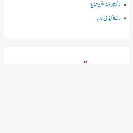
زکوۃ فاؤنڈیشن انڈیا
رضا اکیڈمی انڈیا
چند اہم بھارتی اخبارات
روز نامہ ’’ دعوت نیوز ڈاٹ نٹ‘‘
روزنامہ ’’ منصف‘‘ حیدر آباد
روزنامہ ’’ انقلاب‘‘ لکھنؤ
روز نامہ ’’راشٹریہ سہارا اردو