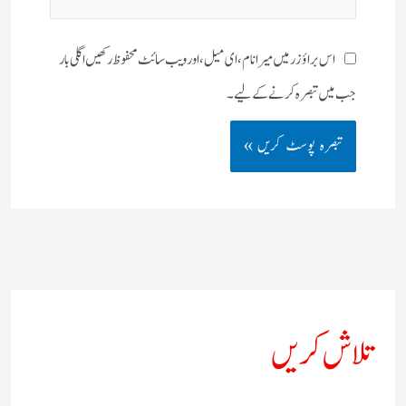
سائٹ
اس براؤزر میں میرا نام، ای میل، اور ویب سائٹ محفوظ رکھیں اگلی بار
جب میں تبصرہ کرنے کےلیے۔
تلاش کریں