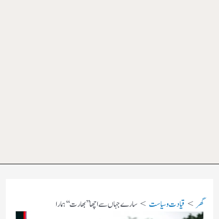
گھر
قیادت وسیاست
سارے جہاں سے اچھا ’’ بھارت‘‘ ہمارا