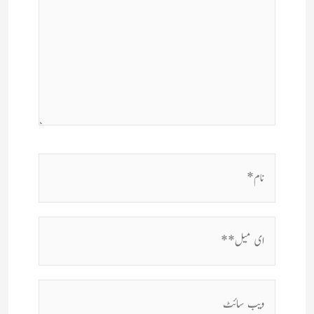
نام*
ای
میل**
ویب