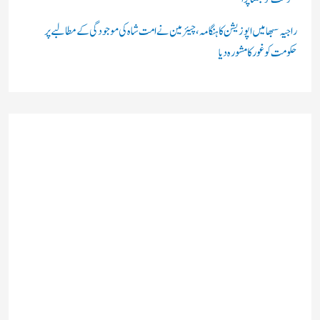
راجیہ سبھا میں اپوزیشن کا ہنگامہ، چیئرمین نے امت شاہ کی موجودگی کے مطالبے پر
حکومت کو غور کا مشورہ دیا