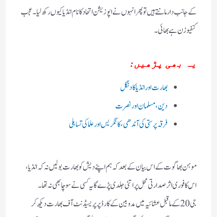
کے جانب دار مانتے ہیں تو پھر انہوں نے اپوزیشن اتحاد کا نام انڈیا کیوں رکھ لیا۔ عجب
کنفیوزن ہے بھائی۔
یہ بھی پڑھیں:
بھارت اور انڈیا کا دنگل
دین ،مسلمان اور نصرت
فرقہ پرستی کی آندھی، کانگریس اور علما کی تساہلی
موہن بھاگوت کے اس بیان کے بعد کہ ہم اپنے دیش کو بھارت بولیں نہ کہ انڈیا،
اس کافوری اثر صدارتی محل پر اتنی جلدی پڑے گایہ کسی نے سوچا بھی نہ تھا۔
جی 20کے ماقبل عشائیہ میں مدوبین کے کارڈ پر پریسیڈنٹ آف بھارت دیکھ کر