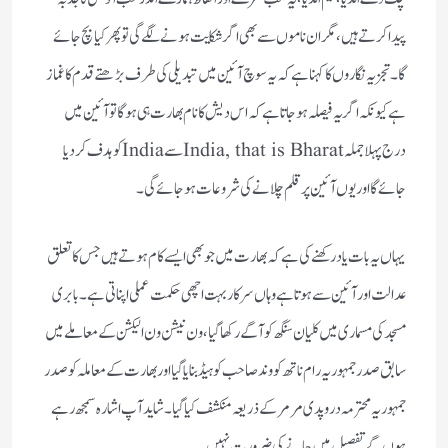
پیدا کرتے ہیں، مگر ان ناموں سے بھی اگر شکایت ہونے لگے گی تو پھر کیا بچ جائے
گا۔ تجزیہ نگار وں کا کہنا ہے کہ یہ سوچ آئین میں تبدیلی کی طرف بڑھتے قدم کا غماز
ہے کیونکہ اگر یہ فیصلہ ہوجاتا ہے کہ اس دیش کا نام بھارت ہی ہوگا تو آئین میں
درج پہلا جملہ India, that is Bharatسے Indiaکو ہدف کر دیا
جائے گا اور یوں آئین پر قلم چلانے کی شروعات ہو جائے گی۔
یہاں یہ بات یاد رکھنے کی ہے کہ بھارت میں جو بھی ایسے کام ہوتے ہیں جس کا تعلق
عدالت اور آئین سے ہوتا ہے وہاں سرکار بہت اچھی حکمت عملی اپنا تی ہے۔ بابری
مسجد کی مسماری میں کلیان سنگھ کو آگے رکھا گیا، ون نیشن ون الیکشن کے معاملے میں
سابق صدر جمہوریہ رام ناتھ کووند صاحب کو ہیڈ بنایا گیا اور بھارت کے معاملہ کو صدر
جمہوریہ محترمہ دروپدی مر مر کے ذریعہ منکشف کیا گیا۔ شاید آپ اشارہ سمجھ رہے
ہوں گے تفصیل میں جانے کی ضرورت نہیں۔