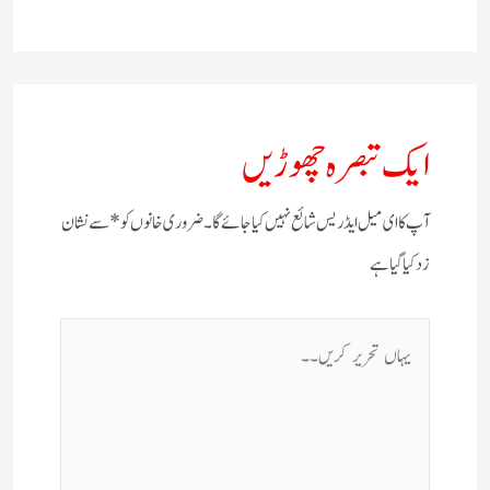
ایک تبصرہ چھوڑیں
آپ کا ای میل ایڈریس شائع نہیں کیا جائے گا۔
ضروری خانوں کو
*
سے نشان
زد کیا گیا ہے
یہاں
تحریر
کریں۔۔