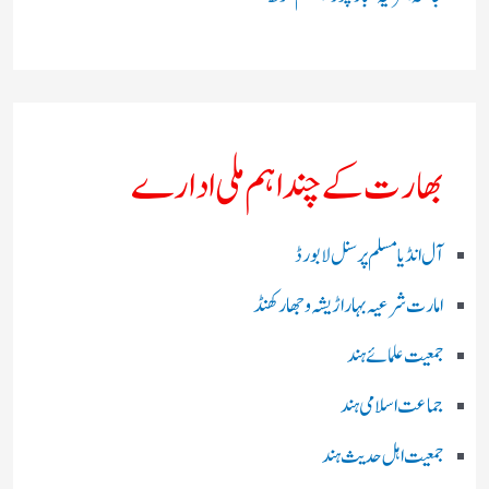
بھارت کے چند اہم ملی ادارے
آل انڈیا مسلم پرسنل لا بورڈ
امارت شرعیہ بہار اڑیشہ و جھارکھنڈ
جمعیت علمائے ہند
جماعت اسلامی ہند
جمعیت اہل حدیث ہند