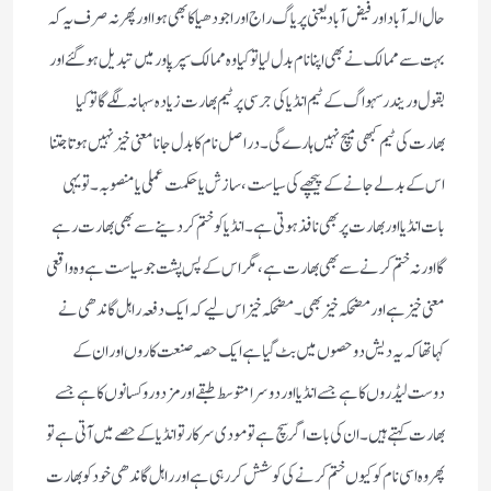
حال الہ آباد اور فیض آباد یعنی پریاگ راج اور اجودھیا کا بھی ہوااور پھر نہ صرف یہ کہ
بہت سے ممالک نے بھی اپنا نام بدل لیا تو کیا وہ ممالک سپر پاور میں تبدیل ہوگئے اور
بقول وریندر سہواگ کے ٹیم انڈیا کی جرسی پر ٹیم بھارت زیادہ سہانہ لگے گا تو کیا
بھارت کی ٹیم کبھی میچ نہیں ہارے گی ۔دراصل نام کا بدل جانا معنی خیز نہیں ہوتا جتنا
اس کے بدلے جانے کے پیچھے کی سیاست، سازش یا حکمت عملی یا منصوبہ۔تو یہی
بات انڈیا اور بھارت پر بھی نافذ ہوتی ہے۔انڈیا کو ختم کردینے سے بھی بھارت رہے
گا اور نہ ختم کرنے سے بھی بھارت ہے، مگر اس کے پس پشت جو سیاست ہے وہ واقعی
معنی خیز ہے اور مضحکہ خیز بھی۔ مضحکہ خیز اس لیے کہ ایک دفعہ راہل گاندھی نے
کہا تھا کہ یہ دیش دو حصوں میں بٹ گیا ہے ایک حصہ صنعت کاروں اور ان کے
دوست لیڈروں کا ہے جسے انڈیا اور دوسرا متوسط طبقے اور مزدور و کسانوں کا ہے جسے
بھارت کہتے ہیں۔ ان کی بات اگر سچ ہے تو مودی سرکار تو انڈیا کے حصے میں آتی ہے تو
پھر وہ اسی نام کو کیوں ختم کرنے کی کوشش کر رہی ہے اور راہل گاندھی خود کو بھارت