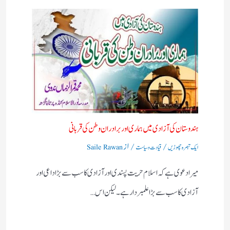
ہندوستان کی آزادی میں ہماری اور برادران وطن کی قربانی
/
/ از
ایک تبصرہ چھوڑیں
قیادت وسیاست
Saile Rawan
میرا دعوی ہے کہ اسلام حریت پسندی اور آزادی کا سب سے بڑا داعی اور
آزادی کا سب سے بڑا علمبردار ہے ۔ لیکن اس…