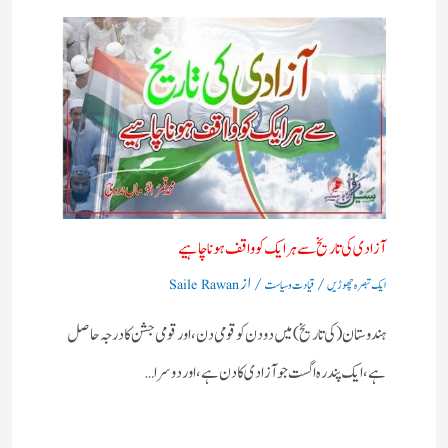
آزادی کی تاریخ سے ہر ایک کو واقف ہونا چاہیے
/
/ از
ایک تبصرہ چھوڑیں
قیادت وسیاست
Saile Rawan
ہندوستان (کی تاریخ) میں دو دن کو قومی دن، اور قومی جشن کا درجہ حاصل
ہے،ایک پندرہ اگست جو آزادی کا دن ہے، اور دوسرا…