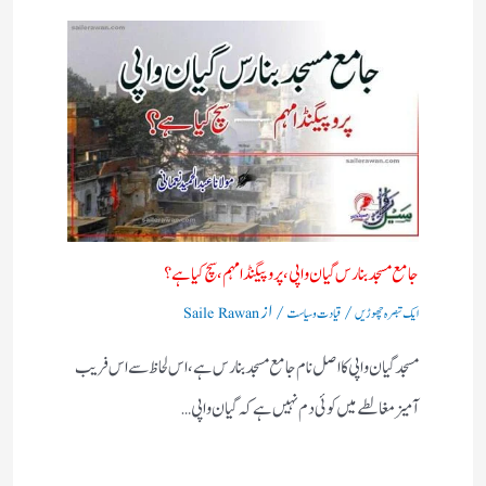
جامع مسجد بنارس گیان واپی، پروپیگنڈا مہم، سچ کیا ہے؟
/
/ از
ایک تبصرہ چھوڑیں
قیادت وسیاست
Saile Rawan
مسجد گیان واپی کا اصل نام جامع مسجد بنارس ہے، اس لحاظ سے اس فریب
آمیز مغالطے میں کوئی دم نہیں ہے کہ گیان واپی…