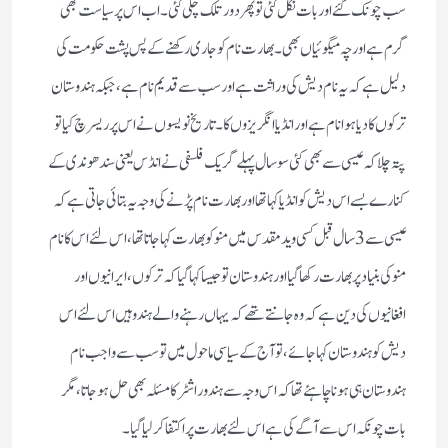
سب چونک گئے اور بات نکل گئی تو پھر دور تلک چلی گئی۔ اب اس پر سیاست بھی
گرم ہے اور چہ میگوئیاں بھی۔بھارت نام کو جاری رکھنے کے پس پشت حکومت کی
دلیل ہے کہ یہ نام دیش کی وراثت ہے اور سب سے قدیم نام ہے، جبکہ ہندوستان
ترکوں کا دیا ہوا نام ہے اور انڈیا انگریزوں کا۔ تاریخ نویسوں نے اس پر ریسرچ کیا تو
پتہ چلا کہ عیسی سے بھی کئی سو سال پہلے گریک فلسفی نے انڈس یعنی سندھو ندی کے
کنارے بسے اس دیش کو انڈیا کہا تھا اور بھارت نام پڑنے کی وجہ یہ بتائی جاتی ہے کہ
عیسی سے 3 سال قبل کسی وید مقدس میں منو کو بھارت کہا جاتا تھا ، اس لئے اس کا نام
منو کی بنیاد پر بھارت رکھا گیا اور ہندوستان تو جیسا کہا گیا کہ ترکوں ، ایرانیوں اور
افغانیوں کی دین ہے کہ وہ جانتے تھے کہ یہاں رہنے والے ہندو ہیں اس لئے اس
دیش کو ہندوستان کہاجائے، تو آج کےسیاسی ماحول میں تو سب سے واجب نام
ہندوستان ہی ہونا چاہئے تھا کہ اس وجہ سے ہندوراشٹر کا مسئلہ بھی حل ہو جاتا، مگر
بات چونکہ اس سے آگے کی ہے اس لئے بھارت پر اکتفا کر لیا گیا۔