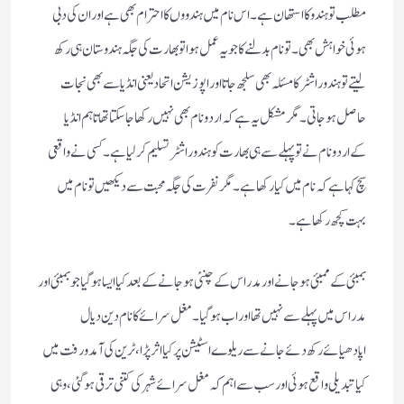
مطلب تو ہندو کا استھان ہے۔اس نام میں ہندو وں کا احترام بھی ہے اور ان کی دبی
ہوئی خواہش بھی ۔ تو نام بدلنے کا جو یہ عمل ہوا تو بھارت کی جگہ ہندوستان ہی رکھ
لیتے تو ہندو راشٹر کا مسئلہ بھی سلجھ جاتا اور اپوزیشن اتحادیعنی انڈیا سے بھی نجات
حاصل ہوجاتی۔مگر مشکل یہ ہے کہ اردو نام بھی نہیں رکھا جا سکتا تھا تاہم انڈیا
کےاردو نام نے تو پہلے سے ہی بھارت کوہندو راشٹر تسلیم کر لیا ہے۔کسی نے واقعی
سچ کہا ہے کہ نام میں کیا رکھا ہے۔ مگر نفرت کی جگہ محبت سے دیکھیں تو نام میں
بہت کچھ رکھا ہے ۔
بمبئی کے ممبئی ہوجانے اور مدراس کے چنئی ہوجانے کے بعد کیا ایسا ہو گیا جو بمبئی اور
مدراس میں پہلے سے نہیں تھا اور اب ہو گیا۔مغل سرائے کا نام دین دیال
اپادھیائے رکھ دئے جانے سے ریلوے اسٹیشن پر کیا اثر پڑا ، ٹرین کی آمد و رفت میں
کیا تبدیلی واقع ہوئی اور سب سے اہم کہ مغل سرائے شہر کی کتنی ترقی ہوگئی، وہی