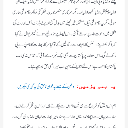
پہلے تو انڈیا کو پی ایف آئی اور دیگر بدنام تنظیموں سے جوڑا، مگر اسکل انڈیا ، میک ان
انڈیا ، ڈیجٹل انڈیا ،کھیلو انڈیا اور دیگر سرکاری منصوبوں پر نظر گئی تو پھر خاموشی طاری
ہوئی، مگر یہ خاموشی ایک مضحکہ خیز فیصلے میں بدل گئی اور پریسیڈنٹ آف بھارت کی
شکل میں دعوت نامہ پر سامنے آگئی۔ اس فیصلہ پر مزہ لیتے ہوئے کیجریوال نے کہا
کہ اگر ہم اپنے الائنس کا نام بھارت رکھ لیں گے تو کیا سرکار بھارت کا نام بی جے پی
رکھ لے گی۔اس معاملہ پر پاکستان سے بھی ایک خبر سامنے آئی کہ انڈس ندی اب
پاکستان کا حصہ ہے اس لئے انڈیا کے نام پر اب میرا بھی حق ہونا چاہئے۔
وطن کے سینے پہ خون ناحق کی یہ گہری لکیریں
یہ بھی پڑھیں:
ہم اس دیش کو شروع سے ہی تین ناموں سے پکارتے ہیں اور اس پر فخر کرتے ہیں۔
سارے جہاں سے اچھا ہندوستاں ہمارا، جے ہند ، میرا بھارت مہان، انڈیا دی گریٹ ،
چک دے انڈیا، ٹیم انڈیا، یہ سب نعرے اور الفاظ ہمارے اندر حب الوطنی کا جذبہ