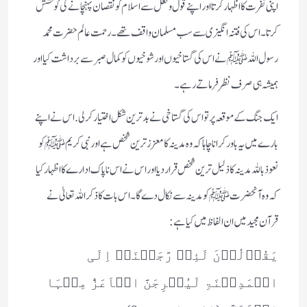
اپنی نفرت کا اظہار کرتااوراپنے قول و فعل سے اسلام کو نقصان پہنچانے کی کوشش
کرتا۔ اس کی فتنہ انگیزی سےسب مسلمان واقف تھے۔ رحمت عالم حضرت محمد
رسول اللہﷺ نے اس کی گستاخیوں اور شوخیوں کو کمال صبر سے برداشت کیا اور
ہمیشہ ہی صرف نظر فرماتے رہے۔
ایک جنگ کے موقعہ پر تو اس کی گستاخی نے بد ترین شکل اختیار کر لی. اس نے اپنے
بارے میں یہ باور کرانا چاہاکہ وہ مدینہ کا معزز ترین شخص ہے اور نبی کریم ﷺ کو
نعوذ باللہ مدینہ کا ذلیل ترین شخص قرار دیا اور اس نے اس ناپاک ادارے کا اظہار کیا
کہ وہ آنحضرت ﷺ کو مدینہ سے نکال دے گا۔ اس بات کا ذکر اللہ تعالیٰ نے
قرآن مجید میں ان الفاظ میں کیا ہے:
یَقُوۡلُوۡنَ لَئِنۡ رَّجَعۡنَاۤ اِلَی
الۡمَدِیۡنَۃِ لَیُخۡرِجَنَّ الۡاَعَزُّ مِنۡہَا