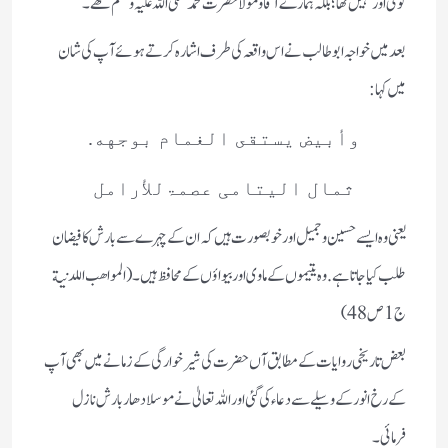
کوئی اور نہیں تھا؛ بلکہ ہمارے آقا و مولا حضرت محمد صلی اللہ علیہ وسلم تھے۔
بعد میں خواجہ ابوطالب نے اس واقعہ کی طرف اشارہ کرتے ہوئے آپ کی شان
میں کہا:
وأبيض يستقى الغمام بوجهه.
ثمال الیتامی عصمۃللأرامل
یعنی وہ ایسے حسین و جمیل اور خوبصورت ہیں کہ ان کے چہرے سے بارش کا فیضان
طلب کیا جاتا ہے. وہ یتیموں کے ماوی اور بیواؤں کے محافظ ہیں۔(المواهب اللدنية
ج1 ص48)
بعض تاریخی روایات کے مطابق آں حضرت کی شیر خوارگی کے زمانے میں بھی آپ
کے رخ انور کے وسیلے سے دعاء کی گئی اور اللہ تعالیٰ نے موسلا دھار بارش نازل
فرمائی۔