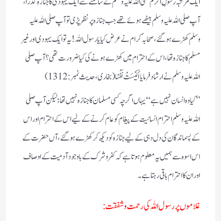
ایک مرتبہ رسولِ اکرم صلی اللہ علیہ وسلم کے سامنے سے ایک یہودی کاجنازہ گذرا،
آپ صلی اللہ علیہ وسلم بیٹھے ہوئے تھے جب جنازہ پر نظر پڑی تو آپ صلی اللہ علیہ
وسلم کھڑے ہو گئے، صحابہٴ کرام نے عرض کیا یا رسول اللہ !یہ تو ایک یہودی اور غیر
مسلم کا جنازہ تھا،اس کے احترام میں کھڑے ہونے کی کیا ضرورت تھی ؟ آپ صلی
اللہ علیہ وسلم نے ارشاد فرمایا أَلَیْسَتْ نَفْسًا (بخاری، حدیث نمبر : 1312)
” کیا وہ انسان نہیں ہے “ یہاں اگر چہ کسی مسلمان کا جنازہ نہیں تھا؛ لیکن آپ صلی
اللہ علیہ وسلم احترام انسانیت کے پیغام کو عام کرنے کے لیے اس کے احترام اور اس
کے پسماندگان کی دل دہی کے لیے جنازہ کو دیکھ کر کھڑے ہو گئے ، آں حضرت کے
اس اسوہ سے ہمیں یہ معلوم ہوتا ہے کہ کفر وشرک کے باوجود آدمیت کے اوصاف
اور ان کا احترام باقی رہتا ہے۔
غلاموں پر رسول اللہ کی رحمت و شفقت: