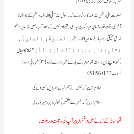
ستر بار معاف کرو (ترمذی :۲/۱۶)
حضرت علی رضی اللہ عنہ کا ارشاد ہے کہ رسول اللہ صلی اللہ علیہ وسلم کے جو الفاظ
آخری وقت تک زبانِ مبارک پر جاری تھے اور جس کے بعد آپ صلی اللہ علیہ وسلم
خالقِ حقیقی سے جاملے، وہ یہ الفاظ تھے:
الصلوٰةَ، الصلوٰةَ،
”نماز کا خیال
اِتَّقُوْاللہ فِیْمَا مَلَکَتْ أیْمَانُکُمْ
رکھو، اپنے زیر دست غلاموں کے بارے میں اللہ سے ڈرو!“(سنن ابی داود/
الأدب 133 (5156)
سلام اس پر کہ جس نے جھولیاں بھردیں فقیروں کی
سلام اس پر کہ جس نے مشکیں کھول دیں اسیروں کی
قحط سالی کے زمانے میں دشمنوں پر آپ کی رحمت ورافت: