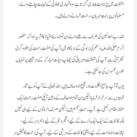
مشقت میں پڑنا بہت بھاری گزرتا ہے، وہ تمہاری بھلائی کے نہایت چاہنے والے،
مسلمانوں پر بہت مہربان، رحمت فرمانے والے ہیں ۔
اللہ رب العالمین کی طرف سے ملنے والے ان تمغہائے امتیاز کا اثر یہ ہوا کہ حضور
اکرم صلی اللہ علیہ وسلم کی زندگی کے ہر پہلو میں آپ کی صفتِ رحمت کی جلوہ گری
نظر آتی ہے .آپ کی شفقت و مہربانی کی چھاپ حیات مبارکہ کے ہر شعبے پر نما یاں
طور پر محسوس کی جا سکتی ہے۔
یوں تو آپ جامع الکلمات اور مجمع الاوصاف ہیں. اللہ تعالی نے آپ کو بے شمار
خوبیوں سے سرفراز فرمایا؛ لیکن ان تمام اوصاف کے مابین آپکی صفت رحمت ایک
ممتاز مقام رکھتی ہے. آپ رحمتِ مجسم ہیں؛ لیکن صرف انسانوں کے لیے ہی نہیں
بلکہ کائنات کے ایک ایک ذرے کے لیے ؛ شجر و حجر کے لیے؛ بحر و بر کے لیے ،
نباتات و جمادات کے لیے ؛ یعنی کائنات کے ہر شیی کے لیے. آپ کی رحمت کا فیض ہر