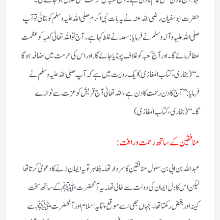
حضرت ابو سفیان رضی اللہ عنہ نے یہ بات نبی اکرم صلی اللہ علیہ وسلم کو بتائی تو آپ
صلی اللہ علیہ وآلہ وسلم نے فرمایا: سعد نے غلط کہا ہے۔ آج تو اللہ تعالیٰ کعبہ کو عظمت
عطا فرمائے گا۔ اور آج کعبہ کو غلاف پہنایا جائے گا. اور اس کی حرمت میں اضافہ ہوگا
۔‘‘ ( بخاری، کتاب المغازی)
ایک روایت میں ہے کہ آپ صلی اللہ علیہ وسلم نے
فرمایا: ’’آج کا دن رحمت کا دن ہے، اللہ تعالیٰ آج قریش کو عزت سے نوازے
گا۔‘‘(بخاری، کتاب المغازی)
منافقین کے ساتھ رحمت ورافت:
عبداللہ بن ابی بن سلول منافقین کا سردار تھا۔ بظاہر تو یہ ایمان لانے کا دعویٰ کرتا تھا
لیکن اس کا دل ایمان کی دولت سے خالی تھا۔ یہ آنحضرت ﷺ کے ساتھ سخت
کینہ اور بغض رکھتا تھا۔ جہاں بھی اسے موقع ملتا یہ اسلام اور آنحضرت ﷺ سے