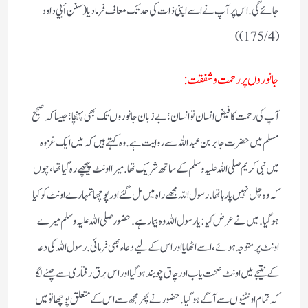
جائے گی. اس پر آپ نے اسے اپنی ذات کی حد تک معاف فرمادیا (سنن أبي داود
(4/ 175))
جانوروں پر رحمت و شفقت :
آپ کی رحمت کا فیض انسان تو انسان؛ بے زبان جانوروں تک بھی پہنچا؛ جیسا کہ صحیح
مسلم میں حضرت جابر بن عبداللہ سے روایت ہے. وہ کہتے ہیں کہ میں ایک غزوہ
میں نبی کریم صلی اللہ علیہ وسلم کے ساتھ شریک تھا. میرا اونٹ پیچھے رہ گیا تھا، چوں
کہ وہ چل نہیں پا رہا تھا. رسول اللہ مجھے راہ میں مل گئے اور پوچھا تمہارے اونٹ کو کیا
ہو گیا. میں نے عرض کیا :یارسول اللہ وہ بیمار ہے. حضور صلی اللہ علیہ وسلم میرے
اونٹ پر متوجہ ہوئے، اسے اٹھایا اور اس کے لیے دعاء بھی فرمائی. رسول اللہ کی دعا
کے نتیجے میں اونٹ صحت یاب اور چاق چوبند ہوگیا اور اس برق رفتاری سے چلنے لگا
کہ تمام اونٹنیوں سے آگے ہو گیا . حضور نے پھر مجھ سے اس کے متعلق پوچھا تو میں