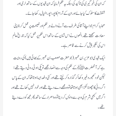
کہ ان کی خبر گیری کی تاکید کی، بلکہ یہ حکم فرمایا کہ ان قیدیوں کے ساتھ نرمی اور
شفقت کا سلوک کیا جائے اور ان کے آرام کا پورا پورا خیال رکھاجائے۔
صحابۂ کرام جو اپنے آقا کی طرف سے آنے والے ہر حکم اور نصیحت پر عمل کرنا اپنی
سعادت سمجھتے تھے. انھوں نے اس شان کے ساتھ اس حکم پر عمل کیا کہ تاریخ عالم
اس کی نظیر پیش کرنے سے قاصر ہے۔
ایک قیدی ابو عزیر بن عمیر(جو حضرت مصعب بن عمیر کے بھائی ہیں) کی روایت
ہے کہ آنحضرت ﷺ کے حکم کی وجہ سے انصار مجھے تو پکی ہوئی روٹی دیتے تھے؛
لیکن خود کھجور وغیرہ کھا کر گذارہ کر لیتے تھے اور کئی دفعہ ایسا ہوتا تھا کہ ان کے پاس
اگر روٹی کا چھوٹا ٹکڑا بھی ہوتا تھا تو وہ مجھے دے دیتے تھے اور خود نہیں کھاتے تھے اور
اگر میں کبھی شرم کی وجہ سے واپس کردیتا تو وہ اصرار کے ساتھ پھر مجھ کو دے دیتے
تھے۔