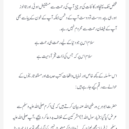
شخص تک پہنچا اور کائنات کی ہر چیز آپ کی رحمت سے مستفیض ہوئی. اور تاہنوز
ہورہی ہے. دوست تو دوست آپ کے دشمن؛ بلکہ آپ کے خون کے پیاسے بھی
آپ کے فیضان رحمت سے محروم نہیں رہے.
سلام اس پر جو دنیا کے لیے رحمت ہی رحمت ہے
سلام اس پر کہ جس کی ذات فخر آدمیت ہے
اس سلسلہ کے کچھ خاص اور نمایاں واقعات کتب حدیث اور مستند تاریخوں کے
حوالے سے رقم کیے جارہے ہیں:
حضرت ابو ہریرہ رضی اللہ عنہ بیان کرتے ہیں کہ نبی اکرم صلی اللہ علیہ وسلم سے
عرض کیا گیا: (یا رسول اللہ!) مشرکین کے خلاف بد دعا کر دیجیے ، آپ صلی اللہ علیہ
وسلم نے فرمایا: مجھے لعنت کرنے والا بنا کر مبعوث نہیں کیا گیا، مجھے تو سراپا رحمت بنا