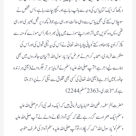
دیکھا کہ ایک کتا پیاس کی وجہ سے ہانپ رہا ہے اور کیچڑ چاٹ رہا ہے، اُس شخص نے
سوچا اِس کتے کی بھی پیاس سے وہی حالت ہو رہی ہے جو (کچھ دیر قبل) میری ہو رہی
تھی، پس وہ کنویں میں اُترا اور اپنے موزے میں پانی بھرا، پھر اُس موزے کو منہ سے
پکڑ کر اُوپر چڑھا اور کتے کو پانی پلایا، اللہ تعالیٰ نے اُس کی یہ نیکی قبول کی اور اُس کی
مغفرت فرما دی، صحابہ کرام نے عرض کیا: یا رسول اللہ! کیا اِن جانوروں میں بھی
ہمارے لیے اجر ہے؟ آپ صلی اللہ علیہ وسلم نے فرمایا: ہر تر جگر والے (یعنی ہر زندہ
جانور) میں اَجر ہے (یعنی اللہ تعالیٰ کی کسی بھی مخلوق سے نیکی کرنے پر اجر ملتا
ہے)۔‘‘ (بخاری،2363مسلم2244)
حضرت اُمّ سلمہ رضی اللہ عنہا بیان فرماتی ہیں کہ ایک دفعہ نبی اکرم صلی اللہ علیہ
وسلم ایک صحراء سے گزر رہے تھے کہ کسی آواز لگانے والے نے آپ صلی اللہ علیہ
وسلم کو ’یا رسول اللہ‘ کہہ کر پکارا، تو آپ صلی اللہ علیہ وسلم آواز کی طرف متوجہ