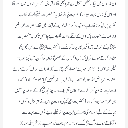
ان قیدیوں میں ایک شخص سہیل بن عمرو بھی تھا جو قریش کے سرداروں میں سے تھا
اور اس کی زبان بہت تیز اور کلام بہت پُر اثر تھا. یہ آنحضرت ﷺ کے خلاف
تقریریں کیا کرتا تھا۔ اب وہ قید ہو کر مسلمانوں کے قبضہ میں تھا۔ حضرت عمر رضی
اللہ عنہ نے مشورہ دیا کہ اس کے اگلے دانت نکلوا دینے چاہئیں تاکہ یہ آنحضرت
ﷺ کے خلاف فتنہ انگیز تقاریر نہ کرسکے۔ آنحضرت ﷺ نے اس تجویز کو
ناپسند کرتے ہوئے فرمایا کہ میں اگر اس کے عضو بگاڑوں تو اگرچہ میں نبی ہوں؛
لیکن خدا اس کی جزا میں میرے اعضاء بھی بگاڑ ے گا ۔
اور اسے معاف کرتے ہوئے
حضرت عمر رضی اللہ عنہ کو مخاطب بنا کر فرمایا:عمر تمہیں کیا معلوم کہ خدا آئندہ
اسے ایسے مقام پر کھڑا کرے جو قابل تعریف ہو۔
چنانچہ فتح مکہ کے موقعہ پرسہیل
بن عمرمسلمان ہو گیا اور آنحضرت ﷺ کی وفات پر اس نے متزلزل لوگوں کو
بچانے کے لیے اسلام کی تائید میں نہایت پراثر خطبے دیے جس سے بہت سے
ڈگمگاتے ہوئے لوگ بچ گئے۔اور اسلام پر ثابت قدم رہے. (رضی اللہ عنہ)
(