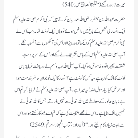
حیرت زدہ رہ گئے (مشکوٰۃ المصابیح ص :540)
حضرت عبد اللہ بن جعفر رضی اللہ عنہ بیان کرتے ہیں کہ نبی اکرم صلی اللہ علیہ وسلم
ایک انصاری شخص کے باغ میں داخل ہوئے تو وہاں ایک اُونٹ تھا۔ جب اُس نے
نبی اکرم صلی اللہ علیہ وسلم کو دیکھا تو وہ رو پڑا اور اُس کی آنکھوں سے آنسو بہ نکلے۔
آپ صلی اللہ علیہ وسلم اُس کے پاس تشریف لے گئے اور اُس کے سر پر دستِ
شفقت پھیرا تو وہ خاموش ہو گیا۔ آپ صلی اللہ علیہ وسلم نے دریافت فرمایا: اِس
اُونٹ کا مالک کون ہے، یہ کس کا اُونٹ ہے؟ انصار کا ایک نوجوان حاضر خدمت ہوا
اور عرض کیا: یا رسول اللہ! یہ میرا ہے۔ آپ صلی اللہ علیہ وسلم نے فرمایا: کیا تم اس
بے زبان جانور کے معاملے میں اللہ تعالیٰ سے نہیں ڈرتے. جس کا اللہ تعالیٰ نے
تمہیں مالک بنایا ہے۔ اس نے مجھے شکایت کی ہے کہ تم اسے بھوکا رکھتے ہو اور اس
سے بہت زیادہ کام لیتے ہو۔‘‘( أبو داود، کتاب الجهاد، الرقم: 2549)