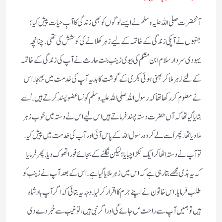
آنحضرت صلی اللہ علیہ وسلم نے ایسے لوگوں کو بھی زندگی کا آبِ حیات پیش کیا؛
جنہوں نے آپکی زندگی کے خاتمہ کے لیے زہر کھلانے کی کوشش کی تھی. چنا نچہ
یہودی سردار سلام ابن مشکم کی بیوی زینب بنت حارث نے آپ کی زندگی کے خاتمہ
کے لئے زہر ملا کر بھنی ہوئی بکری کے گوشت کا ہدیہ آپ کی خدمت میں بھیجا. اس
نے معلوم کررکھا تھا کہ رسول اللہ صلی اللہ علیہ وسلم کونسا عضو پسند کرتے ہیں. اُسے
بتایا گیا تھا کہ آں حضرت دستہ پسند فرماتے ہیں اس لیے اس نے دستہ میں خوب زہر
ملا دیا تھا. پھر اُسے لے کر وہ رسول اللہ کے پاس آئی اور آپ کی خدمت میں پیش کیا.
تو آپ نے دستہ اٹھا کر ایک ٹکڑا چبایا؛ لیکن نگلنے کے بجائے فورا تھوک دیا. پھر فرمایا
کہ یہ ہڈی مجھے بتا رہی ہے کہ اس میں زہر ملایا گیا ہے. اس کے بعد آپ نے زینب کو
طلب فرمایا. اس خاتون نے اپنے جرم کا اقرار کر لیا. وجہ یہ بتائی کہ اگر آپ بادشاہ
ہیں تو ہمیں آپ سے راحت مل جائے گی اور اگر نبی ہیں، تو غیب سے خبر دے دی