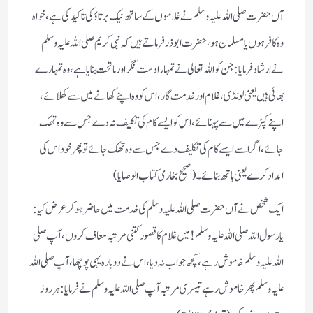
آں حضرت صلی اللہ علیہ وسلم نے غلاموں کے ساتھ نیک برتاؤ کی تاکید کی ہے، خواہ
وہ کافر ہوں یا مسلمان ہو ، حضرت ابوذرفرماتے ہیں کہ نبی کریم صلی اللہ علیہ وسلم
نے ارشادفرمایا: جن کو اللہ تعالی نے تمہارا دست نگر اور ماتحت بنایا ہے، وہ تمہارے
بھائی ہیں یعنی لونڈی، غلام اور خدمت گار، اس کو وہ اپنے کھانے میں سے کھلائے،
اپنے کپڑے میں سے پہنائے، اس کو ایسے کام کی تکلیف نہ دے جس سے وہ تھک
جائے، اگر اسے ایسے کام کی تکلیف دے جس سے وہ تھک جائے تو پھر خود اس کی
امداد کرے یعنی ہاتھ بٹائے ۔ (صحیح بخاری کتاب الوصایا)
ایک شخص نے آں حضرت صلی اللہ علیہ وسلم کی خدمت میں حاضر ہو کر عرض کیا:
یارسول اللہ صلی اللہ علیہ وسلم ! میں غلام کا قصور کتنی مرتبہ معاف کروں، آپ صلی
اللہ علیہ وسلم خاموش رہے، کچھ جواب نہ دیا، اس نے دوبارہ یہی پوچھا، آپ صلی اللہ
علیہ وسلم پھر خاموش رہے تیسری مرتبہ آپ صلی اللہ علیہ وسلم نے فرمایا: ہر روز