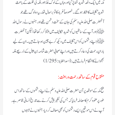
مکہ میں ایک دفعہ شدید قحط پڑ گیا اور وہاں کے لوگ غذا اور غلہ کی قلت کے باعث
شدید تکلیف کا شکار ہو گئے ۔ خصوصاً غرباء کا تو برا حال تھا۔ یہ وہ لوگ تھے جو
آنحضرت صلی اللہ علیہ و سلم کی جان کے سخت دشمن تھے اور جنہوں نے رسول اللہ
ﷺ اور آپ کے ساتھیوں کو شدید تکالیف میں مبتلا کر رکھا تھا؛ لیکن آنحضرت
ﷺ اپنے دشمنوں کو اس تکلیف میں دیکھ کر بےچین ہو جاتے ہیں۔ ان کے لیے
بارانِ رحمت کی دعاء کرتے ہیں اور اپنے صحابی حضرت ثمامہ بن اثال کے ذریعے غلہ
بھجوانے کا انتظام فرماتے ہیں. (اسد الغابۃ :1/295)
مفتوح قوم کے ساتھ رحمت ورافت :
فتح مکہ کے موقعہ پر آن حضرت صلی اللہ علیہ وسلم نے اپنے دشمنوں کے ساتھ اس
طور پر عفو و کرم کا معاملہ فرمایا کہ جس کی نظیر پیش کرنے سے تاریخ انسانی قاصر ہے.
آپ نے اس موقع پر ایسے دشمنوں کو بھی معاف کر دیا، جنہوں نے بیسیوں