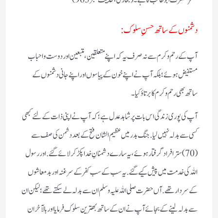
دشمنوں کے ساتھ حسنِ سلوک:
آپ کے رحم و کرم سے نہ صرف یہ کہ اپنے متعلقین، متبعین اور دوست و احباب
مستفیض ہوئے؛ بلکہ آپ نے اپنے خون کے پیاسوں اور اپنے جانی دشمنوں کے
ساتھ بھی رحم وکرم کا برتاؤ کیا۔
آپ کی پوری زندگی اس بات پر شاہد عدل ہے؛ کہ آپ نے اپنی ذات کے لئے کبھی
کسی سے بدلہ نہیں لیا. جنگ بدر میں عظیم الشان فتح کے بعد دشمن کی صف سے
(70)ستر افراد گرفتار ہوئے، یہ سارے دشمنانِ خدا پکڑ کرلائے گئے. اور رسول
اللہ کی خدمت میں پیش کیے گئے. یہ سب کے سب کفر کے سرغنہ اور بد معاشوں
کے سردار تھے. آں حضرت صلی اللہ علیہ وسلم ان سے بدلہ لے سکتے تھے؛ لیکن ان
سے بدلہ لینے کے بجائے آپ نے ان کے ساتھ بهترین سلوک فرمایا اور بالآخر ان