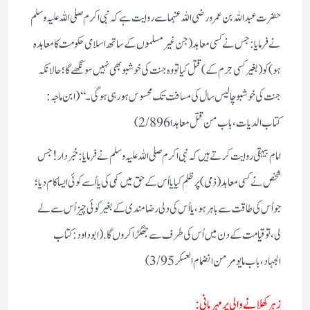
حضرت عبد اللہ بن عمرو رضی اللہ عنہما سے روایت ہے کہ نبی اکرم صلی اللہ علیہ وسلم
نے فرمایا: جس نے کسی معاہد (جن غیر مسلموں کے ساتھ اسلامی حکومت کا معاہدہ
ہو) کو (بغیر کسی جرم کے) قتل کیا تو وہ جنت کی خوشبو بھی نہیں سونگھے گا؛ حالانکہ
جنت کی خوشبو چالیس سال کی مسافت تک محسوس ہو رہی ہو گی ۔‘‘(ابن ماجہ:
کتاب الدیات ، باب من قتل معاہدا 2/896)
امام بیہقی روایت کرتے ہیں کہ نبی اکرم صلی اللہ علیہ وسلم نے فرمایا: خبر دار! جس
شخص نے کسی معاہد (ذمی) پر ظلم کیا یا اُس کے حق میں کمی کی یا اُسے کوئی ایسا کام دیا؛
جو اُس کی طاقت سے باہر ہو، یا اُس کی دلی رضامندی کے بغیر کوئی چیز اُس سے لے
لی، تو قیامت کے دن میں اُس کی طرف سے جھگڑا کروں گا. (ابوداود:کتاب
الجہاد،باب ما يومر من انضمام العسكر3/95)
زہر کھلانے والی پر مہربانی :