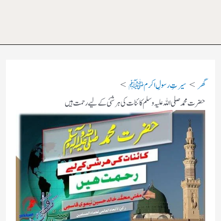
گھر
سیرتِ رسولِ اکرم ﷺ
حضرت محمد صلی اللہ علیہ وسلم کائنات کی ہر شئی کے لیے رحمت ہیں