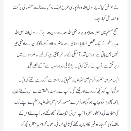
نے عرض کیا کہ یا رسول اللہ وہ تو پوری طرح ٹھیک ہو گیا ہے؛ اُسے حضور کی برکت
کا حصہ مل گیا ہے۔
صحیح مسلم میں حضرت ابو ہریرہ رضی اللہ عنہ سے روایت ہے کہ رسول اللہ صلی اللہ
علیہ وسلم نے ایک شخص کو بلایا. وہ تاخیر سے حاضر ہو ا اور کہنے لگا کہ میرے اونٹنی تیز
نہیں چل پاتی ہے. وہ اس قدر آہستگی کے ساتھ چلتی ہے کہ مجھے حاضر ہونے میں
دیر لگتی ہے. آپ نے اونٹنی کو ایک ایڑ لگائی اور وہ سب سے آگے نکلنے لگی۔
ایک مرتبہ حضور اکرم صلی اللہ علیہ وسلم ایک راستہ سے گزر رہے تھے کہ ایک
اونٹنی آپ کو دیکھ کر رونے اور بلکنے لگی. آپ نے رحمت و شفقت سے اس کے پشت پر
ہاتھ پھیرا؛ تو وہ چپ ہو گئی اور اُس نے حضور اکرم صلی اللہ علیہ وسلم سے اپنے مالک
کی شکایت کی.(بطور معجزہ) آپ اس کی شکایت کو سمجھ گئےاور آپ نے اس کے
مالک کو بلا کر چارہ وغیرہ کا خیال رکھنے کی تاکید فرمائی. صحابہ کرام یہ منظر دیکھ کر