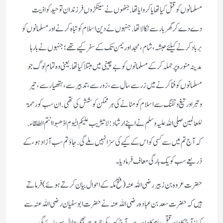
مسلمانوں کو قتل کیا تھا یا کروایا تھا. جنھوں نے سینکڑوں فرزندان توحید کو اذیت
دے دے کر گھربار سے نکالا تھا. جنہوں نے دین اسلام کو تباہ کرنے اور مسلمانوں کو
برباد کرنے کیلئے حبشہ، شام، نجد اور یمن تک کے سفر کیے تھے؛ جنہوں نے بارہا
مدینہ منورہ پر حملہ کرکے مسلمانوں کو بے چینی میں مبتلا کیا تھا. یعنی وہ تمام لوگ جو
مسلمانوں کو فنا کرنے میں زر سے، مال سے، زور سے، تدبیر سے، ہتھیار سے، تیر
وتبر اور تیغ و تفنگ سے اسلام کو مٹانے کی ہر ممکن کوشش کی تھی. ان سب کو رحمۃ
للعالمین صلی اللہ علیہ وسلم نے اپنے ارشاد: لا تثریب علیکم الیوم اذهبوا انتم الطلقاء.
کہ آج تم میں سے کسی کو اس کے کیے کی سزا نہیں ملے گی. جاؤ تم سب آزاد ہو، کے
ذریعے سب کو یک بارگی معاف فرمادیا۔
حضرت عروہ بن زبیر رضی اللہ عنہ (فتح مکہ کے احوال بیان کرتے ہوئے) فرماتے
ہیں کہ حضرت سعد بن عبادہ رضی اللہ عنہ نے حضرت ابو سفیان رضی اللہ عنہ سے
کہا: آج کا دن قتل عام کا دن ہے۔ آج کعبہ کی حرمت بھی حلال ہوجائے گی۔