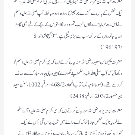
حضرت عبد اللہ بن عمرو رضی اللہ عنہما بیان کرتے ہیں کہ نبی اکرم صلی اللہ علیہ وسلم
ایک شخص کے پاس سے گزرے جو بھیڑ کا دودھ دوہ، رہا تھا۔ آپ صلی اللہ علیہ وسلم
نے اُس سے فرمایا: اے فلاں! جب تم دودھ نکالو تو اِس کے بچے کے لیے بھی چھوڑ
دو. یہ جانوروں کے ساتھ سب سے بڑی نیکی ہے۔‘‘( مجمع الزوائد، 8
/196197)
حضرت یحیی بن سعید رضی اللہ عنہ بیان کرتے ہیں کہ نبی اکرم صلی اللہ علیہ وسلم کو
دیکھا گیا کہ آپ صلی اللہ علیہ وسلم اپنے گھوڑے کا چہرہ اپنی چادر مبارک سے صاف
کر رہے تھے۔
(موطا امام مالک کتاب الجهاد، 2 /468، الرقم: 1002، سنن سعيد
بن منصور 2 /203، الرقم: 2438)
حضرت ابو ہریرہ رضی اللہ عنہ بیان کرتے ہیں کہ نبی اکرم صلی اللہ علیہ وآلہ وسلم
نے فرمایا: ایک شخص جا رہا تھا کہ اُسے راستے میں شدید پیاس لگی، اُس نے ایک
کنواں دیکھا تو وہ اُس کنویں میں اُتر گیا اور پانی پیا، جب وہ کنویں سے نکلا؛ تو اُس نے