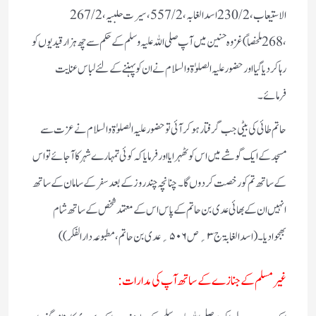
الاستیعاب ، 2 / 230 اسد الغابہ ، 2 / 557 ، سیرت حلبیہ ، 2 / 267
، 268ملخصاً)
غزوہ حنین میں آپ صلی اللہ علیہ وسلم کے حکم سے چھ ہزار قیدیوں کو
رہا کردیا گیا اور حضور علیہ الصلوٰۃ والسلام نے ان کو پہننے کے لئے لباس عنایت
فرمائے۔
حاتم طائی کی بیٹی جب گرفتار ہوکر آئی تو حضور علیہ الصلوٰۃ والسلام نے عزت سے
مسجد کے ایک گوشے میں اس کوٹھہرایا اور فرمایا کہ کوئی تمہارے شہر کا آجائے تو اس
کے ساتھ تم کو رخصت کردوں گا۔ چنانچہ چند روز کے بعد سفر کے سامان کے ساتھ
انہیں ان کے بھائی عدی بن حاتم کے پاس اس کے معتمد شخص کے ساتھ شام
بھجوادیا۔( اسدالغابۃ ج۳؍ص۵۰۶؍ عدی بن حاتم،مطبوعہ دارالفکر))
غیر مسلم کے جنازے کے ساتھ آپ کی مدارات: