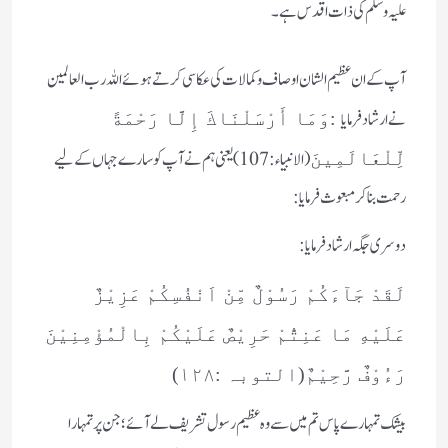
علیہ وسلم کی ذات اقدس ہے۔
آپ کے ان عظیم الشان اوصاف و کمالات کی عکاسی کرتے ہوئے اللہ رب العالمین
نے ارشاد فرمایا
:وَمَا أَرْ‌سَلْنَاكَ إِلَّا رَ‌حْمَةً
(الانبیاء: 107)
یعنی ہم نے آپ کو سارے جہاں کے لیے
لِّلْعَالَمِينَ
رحمت بنا کر مبعوث فرمایا:
دوسری جگہ ارشاد فرمایا:
لَقَدْ جَآءَكُمْ رَسُوْلٌ مِّنْ اَنْفُسِكُمْ عَزِیْزٌ
عَلَیْهِ مَا عَنِتُّمْ حَرِیْصٌ عَلَیْكُمْ بِالْمُؤْمِنِیْنَ
رَءُوْفٌ رَّحِیْمٌ(التوبہ :۱۲۸)
بیشک تمہارے پاس تم میں سے وہ عظیم رسول تشریف لے آئے؛ جن پر تمہارا