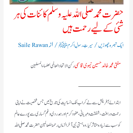
حضرت محمد صلی اللہ علیہ وسلم کائنات کی ہر
شئی کے لیے رحمت ہیں
/
/ از
ایک تبصرہ چھوڑیں
سیرتِ رسولِ اکرم ﷺ
Saile Rawan
مفتی محمد خالد حسین نیموی قاسمی
رکن الاتحاد العالمی لعلماء المسلمین
ابتدائے آفرینش سے لے کر اب تک انسانیت کی تاریخ میں جس شخصیت نے اپنی
رحمت و رافت، شفقت و مہربانی، عفو و کرم اور ہمدردی و غم گساری سے پورے عالم
کو سب سے زیادہ متاثر کیا. وہ ہستی نبی آخر الزماں رحمۃ للعالمین حضرت محمد صلی اللہ