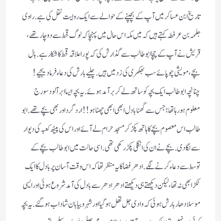
تاریخ ابن عساکر میں آپ کے بچپنے کے حوالے سے ایک روایت نقل کی ہے. راوی
جلہمہ بن عرفطہ کہتے ہیں کہ میں مکہ اس حال میں پہنچا کہ لوگ قحط سے دو چار تھے،
قریش نے آپ کے چچا ابو طالب سے گذارش کی کہ پورا علا قہ قحط کا شکار ہے. بال
بچے، مویشی چوپائے سب بھکمری کی زد میں ہیں. چلیے بارش کی دعاء فرما دیجیے!
چنانچہ ابو طالب ایک بچہ کو ساتھ لے کر برآمد ہوئے. یہ بچہ ایسا ابر آلود سورج
معلوم ہورہا تھا؛ جس سے گھنا با دل ابھی ابھی چھٹا ہو!! اردگرد اور بھی بچے تھے. ابو
طالب اس معصوم بچے کا ہاتھ پکڑ کر مسجد حرام لے آئے اور اس کی پیٹھ کعبہ کی دیوار
سے لگا دی. بچے نے ان کی انگلی پکڑ رکھی تھی. اسی حالت میں ابو طالب بچے کے
توسط سے دعاء کرنے لگے. ادھر فضا کا یہ منظر تھا کہ اس وقت آسان پر بادل کا ایک
ٹکڑا بھی نہ تھا ، لیکن دیکھتے ہی دیکھتے ادھر ادھر سے بادل کی آمد شروع ہوئی اور ایسی
موسلا دھار بارش ہوئی کہ وادی جل تھل ہو گیا اور شہر و بیابان شاداب ہو گئے. یہ بچہ