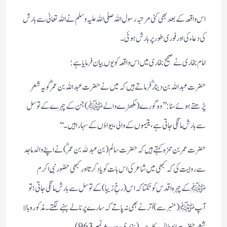
اس واقعہ کے بعد بھی کئی مرتبہ رسول اللہ صلی اللہ علیہ وسلم نے اللہ تعالیٰ سے بارش
کی دعاء کی اور فوری طور پر بارش ہوئی۔
امام بخاری نے صحیح بخاری میں اس واقعہ کو یوں بیان فرمایا ہے :
حضرت عبداللہ بن دینار ؓفرماتے ہیں کہ میں نے حضرت عبد اللہ بن عمرؓ کو یہ شعر
پڑھتے ہوئے سنا: ’’وہ گورے (مکھڑے والے ﷺ) جن کے چہرے کے توسل
سے بارش مانگی جاتی ہے، یتیموں کے والی، بیواؤں کے سہارا ہیں۔‘‘
حضرت عمر بن حمزہ کہتے ہیں کہ حضرت سالم (بن عبد ﷲ بن عمرؓ) نے اپنے والد ماجد
سے روایت کی کہ کبھی میں شاعر کی اس بات کو یاد کرتا اور کبھی حضور نبی اکرم
ﷺکے چہرہ اقدس کو تکتا کہ اس (رخِ زیبا) کے توسل سے بارش مانگی جاتی؛ تو
آپ ﷺ(منبر سے) اُترنے بھی نہ پاتے کہ سارے پرنالے بہنے لگتے۔
مذکورہ بالا
شعر حضرت ابوطالب کا ہے۔ ( بخاری، حدیث نمبر 963 )