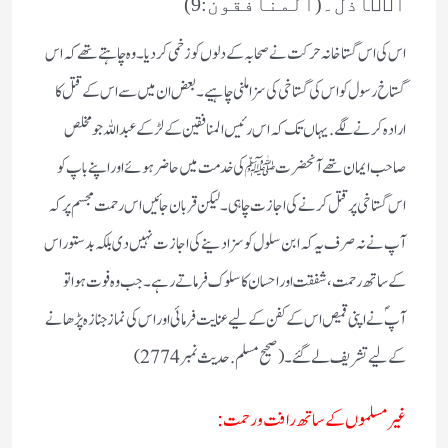
الۡاَذَلَّ۔(المنافقون:9)
اس کی اس گستاخانہ حرکت نے صحابہ کے دلوں کو زخمی کر دیا۔ وہ چاہتے تھے کہ اس
گستاخ رسول کو اس کی گستاخی کی سزا ملنی چاہیے۔ بعض ان میں سے اس کے قتل کا
ارادہ کرنے لگے. یہاں تک کہ اس رئيس المنافقین کے لڑکے عبداللہ جو مخلص
صاحب ایمان تھے آنحضرت ﷺ کی خدمت میں حاضر ہوئے اور اپنے باپ کو
اس گستاخی پر قتل کرنے کی اجازت چاہی۔ لیکن قربان جائیں اس رحمت مجسم پر کہ
آپ نے نہ صرف یہ کہ ابن سلول کو سز ا دینے کی اجازت نہیں دی بلکہ بدستور اس
کے ساتھ رحمت، شفقت اور احسان کا سلوک فرماتے رہے۔ جب وہ فوت ہوا تو
آپؐ نے اپنی قمیص اس کے کفن کے لیے عنایت فرمائی اور اس کی نماز جنازہ پڑھانے
کے لیے تشریف لے گئے۔ (صحیح مسلم. حدیث نمبر 2774)
غیر مسلموں کے ساتھ رافت و رحمت :