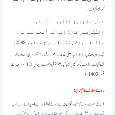
کر بھیجا گیا ہے۔
قِيلَ: يا رَسُولَ اللهِ، ادْعُ علَى
المُشْرِكِينَ قالَ: إنِّي لَمْ أُبْعَثْ لَعَّانًا،
وإنَّما بُعِثْتُ رَحْمَةً. ( صحیح مسلم، 2599)
ایک روایت میں ہے کہ آپ صلی اللہ علیہ وسلم نے فرمایا: ’’مجھے سراپا رحمت بنا کر
بھیجا گیا ہے؛ عذاب بنا کر نہیں بھیجا گیا ۔‘‘(بیہقی، شعب الإيمان، 2 /144، حدیث
نمبر : 1403، )
روئے مبارک کا فیضان :
آپ کی صفت رحمت کا ظہور بچپن ہی سے ہونے لگا تھا اور اپنے اور پرائے سب آپ
کی رحمت سے فیض یاب ہونے لگے تھے. چنا نچہ حافظ ابن عساکر نے اپنی کتاب