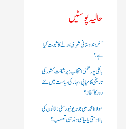
ک
حالیہ پوسٹیں
ر
ی
آخر ہندوستانی شہری ہونے کا ثبوت کیا
ں
ہے؟
:
بانکی پور ضمنی انتخاب: پرشانت کشور کی
تاریخی کامیابی، بہار کی سیاست میں نئے
دور کا آغاز؟
مولانا محمد علی جوہر یونیورسٹی: قانون کی
بالادستی یا سیاسی و مذہبی تعصب؟