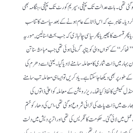
گئی تھی۔ بات عدالت تک پہنچی، سپریم کورٹ تک پہنچی، ہنگامہ بھی
عام کردیا۔ ظاہر ہے کہ اس ڈاٹا کے عام ہونے کے بعد سیاست کا تناسب
ا پھر قسمت کا پھیر یا پھر سیاسی چالبازی کہ جب بحث اسٹالین, موریہ
’ٹھاکر‘‘ کے کنواں والی کویتا پر گرمائی ہوئی تھی جب مباحثہ سناتن
بہار میں ذات شماری کا معاملہ سامنے لادیا گیا۔ یعنی اسے دھرم کی
ر پر بھی دیکھا جاسکتا ہے۔ یاد کریں تو ایسا ہی معاملہ تب سامنے
نگھ نے منڈل کمیشن کا نفاذ کیا تھا۔ ریزرویشن کے معاملہ کو اعلیٰ ذاتوں کی
بھارت میں ذات پات کی لڑائی شروع ہوگئی تھی، اس کی دھار کو ختم
جد کی شہادت عمل میں لائی گئی۔ حکومت کانگریس کی تھی اور اترپردیش میں دلت