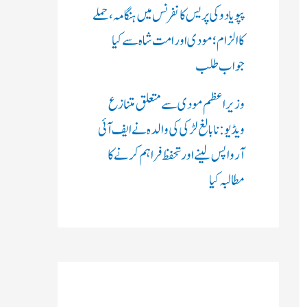
پپو یادو کی پریس کانفرنس میں ہنگامہ، حملے
کا الزام؛ مودی اور امت شاہ سے کیا
جواب طلب
وزیر اعظم مودی سے متعلق متنازع
ویڈیو: نابالغ لڑکی کی والدہ نے ایف آئی
آر واپس لینے اور تحفظ فراہم کرنے کا
مطالبہ کیا