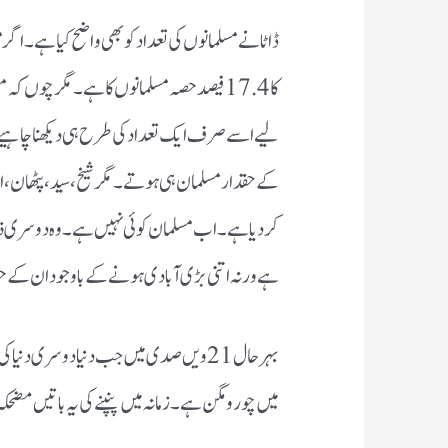
ڈاٹا نے مسلمانوں کی تعداد کو بھی واضح کیا ہے۔ اگر 
کا 17.4فیصد حصہ مسلمانوں کا ہے۔ مگر چو
لیے اسے صرف ایک تعداد کی طرح ہی دیکھنا چاہیے۔ 
کے حقدار مسلمان ہی ہوتے۔ مگر شیخ، سید، پٹھان، 
کردیا ہے۔ اب مسلمان کوئی نہیں ہے۔ وہ دوسری ذا
ہے ورنہ اتنی بڑی آبادی ہونے کے باوجود ان کے حصہ م
بہرحال 21ویں صدی میں جب دنیا دوسری 
میں چور ومگن ہے۔ زمانہ میں پنپنے کی یہ باتیں مضحکہ