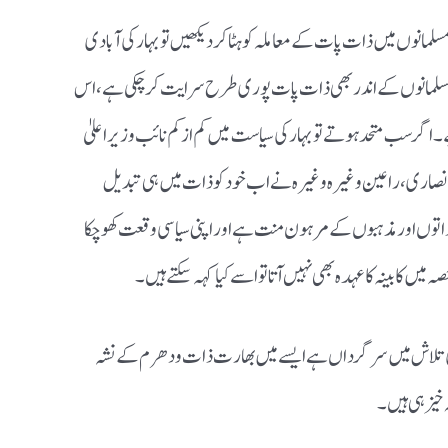
مسلمانوں میں ذات پات کے معاملہ کو ہٹاکر دیکھیں تو بہار کی آبادی
ں کہ مسلمانوں کے اندر بھی ذات پات پوری طرح سرایت کرچکی ہے، اس
اگر سب متحد ہوتے تو بہار کی سیاست میں کم ازکم نائب وزیراعلیٰ
انصاری، راعین وغیرہ وغیرہ نے اب خود کو ذات میں ہی تبدیل
توں اور مذہبوں کے مرہون منت ہے اور اپنی سیاسی وقعت کھوچکا
یں کابینہ کا عہدہ بھی نہیں آتا تو اسے کیا کہہ سکتے ہیں۔
دنیا کی تلاش میں سرگرداں ہے ایسے میں بھارت ذات ودھرم کے نشہ
 خیز ہی ہیں۔