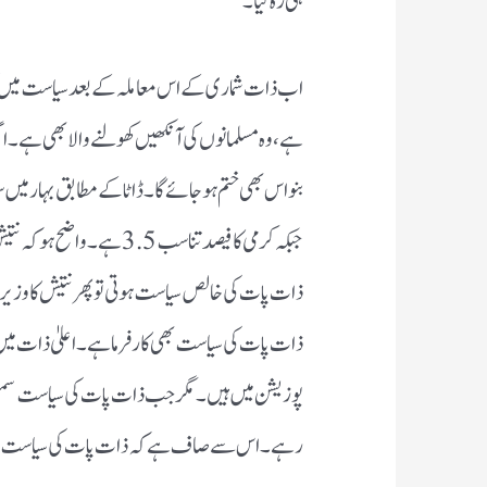
ہی رہ گیا۔
اب ذات شماری کے اس معاملہ کے بعد سیاست میں کیا گھم
ہے، وہ مسلمانوں کی آنکھیں کھولنے والا بھی ہے۔ اگ
جبکہ کرمی کا فیصد تناسب .5
ذات پات کی خالص سیاست ہوتی تو پھر نتیش کا وزیرا
پوزیشن میں ہیں۔ مگر جب ذات پات کی سیاست سمٹی 
رہے۔ اس سے صاف ہے کہ ذات پات کی سیاست سے ا