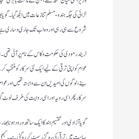
وزیراعلیٰ کلیان سنگھ تھے، جن کے ماتحت بابری مس
لڑائی کی جگہ ہندو-مسلم تنازعات میں الجھ گیا۔ گو
شروع سے ہی رہی اور وہ اب تک جاری و ساری ہ
نریندر مودی کی حکومت وکاس کے نام پر آئی تھی۔ ا
عوام کو اپنی ترقی کے لیے ایک نئی سرکار کو منتخب
بنے، لوگوں کی امیدیں ان سے وابستہ تھیں اور عوام 
سرکار پھر اسی رویہ اور اسی روایت کی طرف لوٹ گ
گویا آزادی اور تقسیم ہند کا ایک ساتھ ورود ہون
سیاست میں ترقی کی رہ گزر سمٹ کر رہ گئی ہے۔ کبھی د