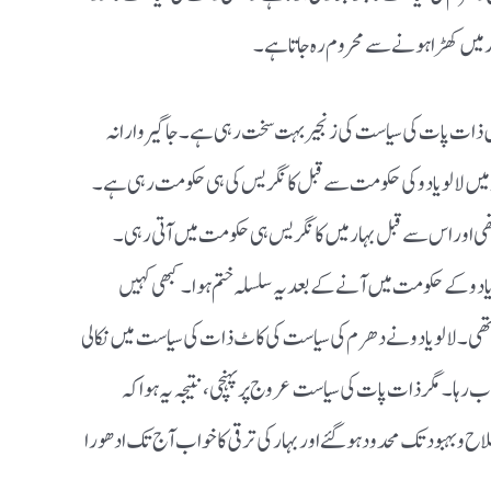
ر میں کھڑا ہونے سے محروم رہ جاتا ہے۔
ر میں ذات پات کی سیاست کی زنجیر بہت سخت رہی ہے۔ جاگیروارانہ
 میں لالو یادو کی حکومت سے قبل کانگریس کی ہی حکومت رہی ہے۔
ھی اور اس سے قبل بہار میں کانگریس ہی حکومت میں آتی رہی۔
یادو کے حکومت میں آنے کے بعد یہ سلسلہ ختم ہوا۔ کبھی کہیں
 لالویادو نے دھرم کی سیاست کی کاٹ ذات کی سیاست میں نکالی
ب رہا۔ مگر ذات پات کی سیاست عروج پر پہنچی، نتیجہ یہ ہوا کہ
لاح و بہبود تک محدود ہوگئے اور بہار کی ترقی کا خواب آج تک ادھورا