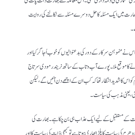
جد کی مسماری کی ذمہ داری تھی۔ اس معاملہ سے بھارت ذات پات کی
یا بھارت میں ایک مسئلہ کا حل دوسرے مسئلہ سے نکالنے کی روایت
ے۔
س نے منموہن سرکار کے دور کی بدعنوانیوں کو خوب اُجاگر کیا اور
 کرنے کا موقع ملا۔ پورے آب و تاب کے ساتھ نریندر مودی سرتاج
کو اس کا شدید انتظار تھا کہ کب ان کے اچھے دن آئیں گے، لیکن
ئی، یعنی مذہب کی سیاست۔
ا بھارت کے مستقبل کے لیے ایک عذاب ہی بن چکا ہے۔ بھارت کی
ھرم کی سیاست کا پلڑا بھاری ہوتا ہے تو کبھی ذات کی سیاست کا اور