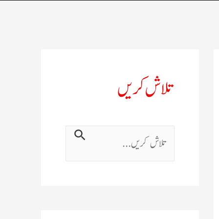
تلاش کریں
ت
ل
ا
ش