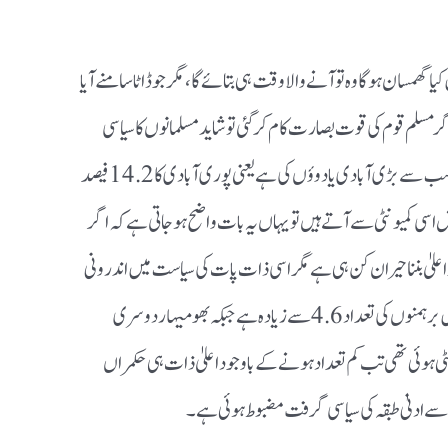
سان ہوگا وہ تو آنے والا وقت ہی بتائے گا، مگر جو ڈاٹا سامنے آیا
ر مسلم قوم کی قوت بصارت کام کرگئی تو شاید مسلمانوں کا سیاسی
بنواس بھی ختم ہوجائے گا۔ ڈاٹا کے مطابق بہار میں سب سے بڑی آبادی یادوؤں کی ہے یعنی پوری آبادی کا 14.2فیصد
3ہے۔ واضح ہو کہ نتیش اسی کمیونٹی سے آتے ہیں تو یہاں یہ بات واضح ہوجاتی ہے کہ اگر
علیٰ بننا حیران کن ہی ہے مگر اسی ذات پات کی سیاست میں اندرونی
ذات پات کی سیاست بھی کارفرما ہے۔ اعلیٰ ذات میں برہمنوں کی تعداد 4.6سے زیادہ ہے جبکہ بھومیہار دوسری
ہوئی تھی تب کم تعداد ہونے کے باوجود اعلیٰ ذات ہی حکمراں
دنیٰ طبقہ کی سیاسی گرفت مضبوط ہوئی ہے۔