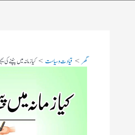
گھر
قیادت وسیاست
کیا زمانہ میں پنپنے کی ی