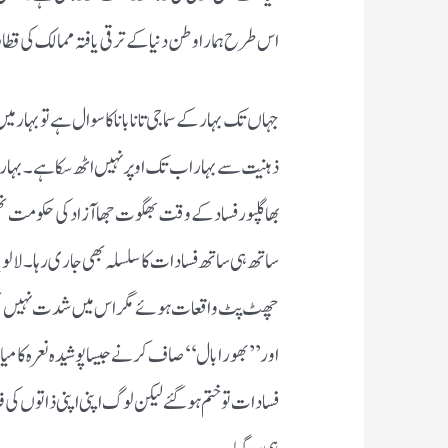
اس طرح ہمارا وطن دنیا کے ترقی یافتہ ممالک کی قطا
جہاں تک بہار کے سماجی تانابانا کا سوال ہے تو بہا
ذہنیت سے بہار اب تک اوپر نہیں اٹھ سکا ہے۔ بہار
بھاگلپور فساد کے وقت بھگوت جھا آزاد کی حکومت ت
ساتھ ہی ساتھ فسادات کا سلسلہ بھی جاری رہا۔ لالو
چھٹ پٹ واقعات ہوئے مگر اس میں شدت نہیں تھی۔
اور ’’بھورا بال‘‘ صاف کرنے جیسا پوشیدہ نعرہ کامیا
فسادات تو ختم ہوگئے لیکن لوگ اپنی اپنی ذاتوں کی ف