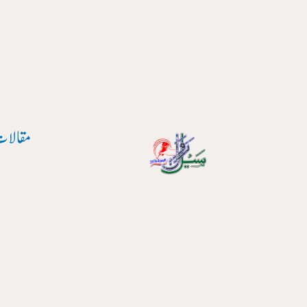
پوسٹ
واد
نیویگیشن
ر
ائیں۔
مقالات