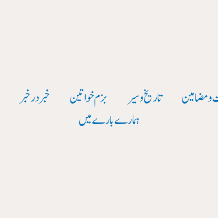
 و مضامین
تاریخ وسیر
بزم خواتین
خبر در خبر
و
ہمارے بارے میں