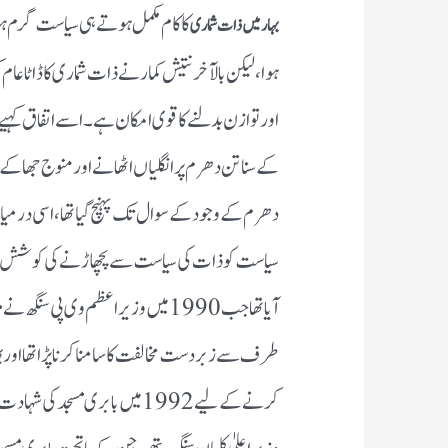
کا کام مکمل ہوتے ہی سیاست گرم ہو
بہار میں ذات شماری
ہوا، لیکن بالآخر نتیش کمار نے ذات شماری کا ڈاٹا 
اور توازن بدلنے کا قوی امکان ہے۔ اسے اتفاق کہیے ی
کے سناتن دھرم پر انگلیاں اٹھانے اور منوج جھا کے ’
دھرم کے وجود کے سوال تک پہنچ گیا تھا، اسی درمیان 
سیاست کو ذات کی سیاست سے پچھاڑنے کی کوشش کے طو
آیا تھا جب 1990میں وزیراعظم وی پی س
طرف سے زبردست مخالفت کا سامنا کرنا پڑا تھا اور 
کرنے کے لیے 1992میں بابری مس