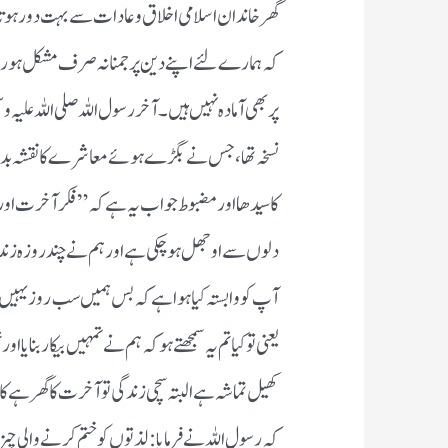
گھر خاندان اسلامی اخلاق وعادات سے بہت دور ہوت
کہ ہمارے لئے اپنے دین پر جمنا نہ صرف مشکل ہورہا 
پر بھی آمادہ نہیں ہیں۔ آخر رسول اللہ صلی اللہ علیہ
نسخہ تھا ، جس نے بگڑے ہوئے معاشرے کا نقشہ بدل
کا سیدھا اور مضبوط جواب یہ ہے کہ ” فکر آخرت 
دلوں سے اوجھل ہو چکی ہے اور ہم نے چندروزہ زندگا
آپ کو وابستہ کیا ہوا ہے کہ بس ہمیں سب روز یہیں
یعنی تو کیا تم یہ سمجھتے ہو کہ ہم نے تمہیں بیکار بنای
کھیل تماشہ ہے البتہ سچی زندگی تو آخرت کا گھر ہے
کہ رسول اللہ نے فرمایا : لذتوں کو ختم کرنے والی چی