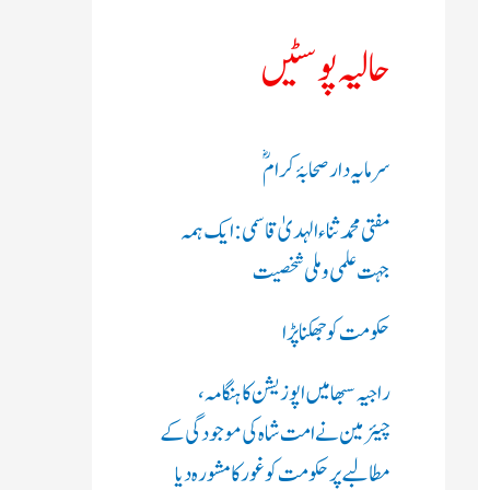
ک
حالیہ پوسٹیں
ر
ی
سرمایہ دار صحابۂ کرامؓ
ں
مفتی محمد ثناء الہدیٰ قاسمی: ایک ہمہ
:
جہت علمی و ملی شخصیت
حکومت کو جھکنا پڑا
راجیہ سبھا میں اپوزیشن کا ہنگامہ،
چیئرمین نے امت شاہ کی موجودگی کے
مطالبے پر حکومت کو غور کا مشورہ دیا