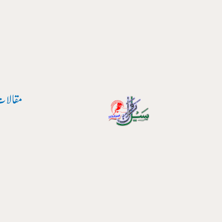
پوسٹ
واد
نیویگیشن
ر
ائیں۔
مقالات