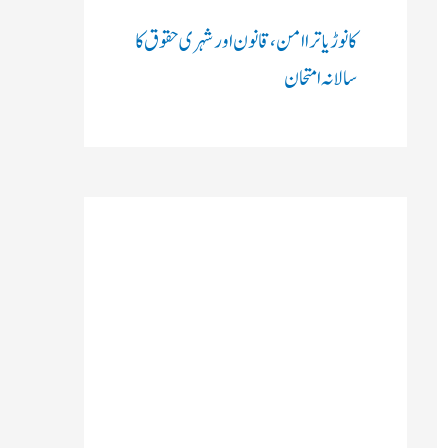
کانوڑ یاترا امن،قانون اور شہری حقوق کا
سالانہ امتحان