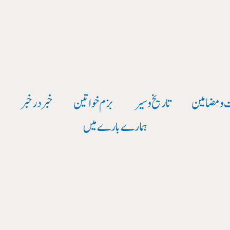
 و مضامین
تاریخ وسیر
بزم خواتین
خبر در خبر
و
ہمارے بارے میں