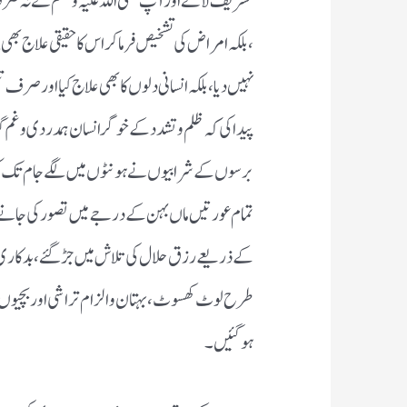
تشریف لائے اور آپ صلی اللہ علیہ وسلم نے نہ صرف
،بلکہ امراض کی تشخیص فرماکر اس کا حقیقی علاج 
نہیں دیا ، بلکہ انسانی دلوں کابھی علاج کیا اور صر
پیدا کی کہ ظلم و تشدد کے خوگر انسان ہمدردی وغم گ
برسوں کے شرابیوں نے ہونٹوں میں لگے جام تک کوزمین پ
تمام عورتیں ماں بہن کے درجے میں تصور کی جانے 
کے ذریعے رزق حلال کی تلاش میں جڑ گئے ، بد کاری ،
طرح لوٹ کھسوٹ ، بہتان والزام تراشی اوربچیوں کی 
ہوگئیں۔