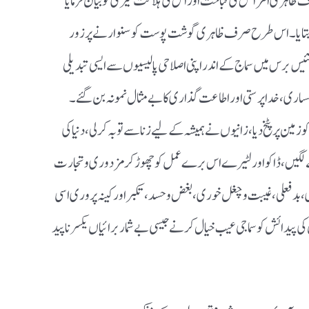
 ظاہری امراض کی قباحت اور اس کی ہلاکت خیزی کو بیان فرمایا
بھی بتایا۔اس طرح صرف ظاہری گوشت پوست کو سنوار نے پر زور
ف تئیس برس میں سماج کے اندر اپنی اصلاحی پالیسیوں سےایسی تبدیلی
ساری ، خدا پرستی اور اطاعت گذاری کا بے مثال نمونہ بن گئے ۔
ر پٹخ دیا ، زانیوں نے ہمیشہ کے لیے زنا سے تو بہ کر لی ، دنیا کی
لگیں ، ڈاکو اور لٹیرے اس برے عمل کو چھوڑ کر مز دوری و تجارت
 بدفعلی ، غیبت و چغل خوری ، بغض وحسد ، تکبر اور کینہ پروری اسی
پیدائش کو سماجی عیب خیال کرنے جیسی بے شمار برائیاں یکسر نا پید