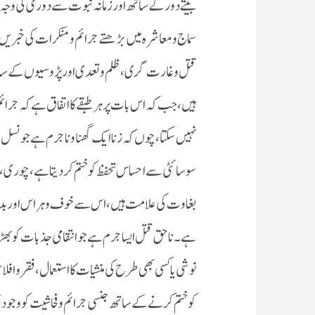
بیتے دور کے ساتھ اور زمانہ نبوت سے دوری کی و
سماج ومعاشرہ میں بڑھتے جرائم ومنکرات کی خبر یں 
قتل وغارت گری ،ظلم وتعدی اور پڑوسیوں کے ساتھ 
ہیں ، جب کہ اس بات پر ہر طبقے کا اتفاق ہے کہ ج
نہیں سکتا ، چوں کہ زنا ایک گھناونا جرم ہے جونسل انس
سوسائٹی سے احساس تحفظ کو ختم کر دیتا ہے ، چور
بغاوت کی علامت ہیں، اس سے خوف و ہراس اور بداعت
ہے۔ناحق قتل ایسا جرم ہے جو انتقامی جذبات کو بھڑ
نوشی یا کسی بھی طرح کی منشیات کا استعمال ، فقر واف
کوختم کرنے کے ساتھ جنسی جرائم وفحاشیت کو وجود ب