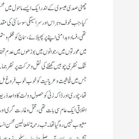
چھٹی صدی عیسوی کے اندر ایک ایسے ماحول میں محسن ا
کیا ، جب خوف و ہراس اور سراسیمگی سوسائٹی کی مق
تھی ، فسادو بدامنی اپنے پر پھیلائے ، سماج کو ظلم 
میں عورتوں میں ، جوانوں میں بوڑھوں میں عدم تحفظ
تنگ نظری چوبیس گھنٹے کی نقل وحرکت پر نظر جمائے 
جس میں فحاشیت وعر یا نیت کو خوب خوب فروغ مل رہا تھ
تھا ، چوری اور ڈاکہ زنی کو حصول دولت کا واحد ذریعہ خ
اخلاقی ایک عام سی بات تھی ، قتل و غارت گری اور لو
معیوب نہیں رہ گیا تھا۔تب رحمةللعالمین محسن انسان