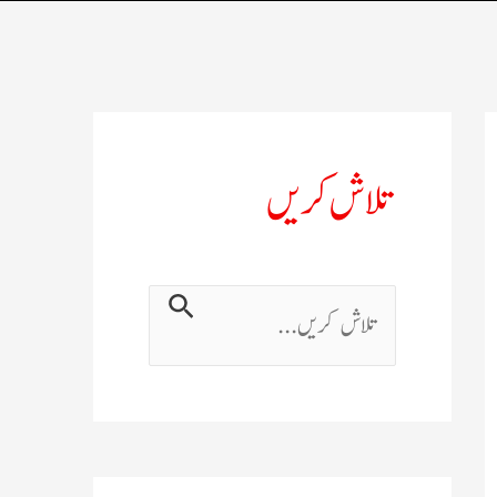
تلاش کریں
ت
ل
ا
ش