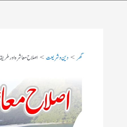
گھر
دین و شریعت
اصلاح معاشرہ اورطریقہ 