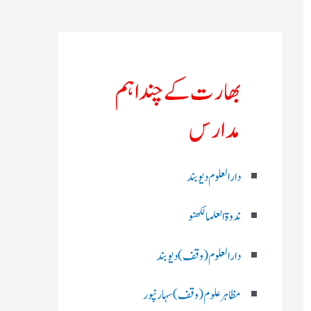
بھارت کے چند اہم
مدارس
دارالعلوم دیوبند
ندوۃالعلما لکھنو
دارالعلوم (وقف)دیوبند
مظاہرعلوم (وقف)سہارنپور