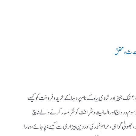
 محدث و محقق
 ؟تلک جہیز اور شادی بیاہ کے نام پر دلہا کے خرید وفروخت کو کیسے
رسوم ورواج اور انسانیت وشرافت کو شرمسار کرنے والے ناچ
 ، جھوٹی گواہی ،حرام خوری اوردین بیزاری سے کیسے بچا جائے،ہمارا