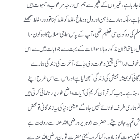
ا جارہا ہے ،غیر وں کے کلچر سے ہم اس درجہ مرعوب ومبہوت ہیں
ہے ،بلکہ ہمارےذہن اوردل ودماغ،غلط کو غلط کہنا تو دور ،غلط سمجھنے
 وسلم کی وہ کون سی تعلیم تھی ،آپ کے پاس سماجی اصلاح کا وہ کون سا
 دیا تھا ؟ ان مذکورہ بالا سوالات کے بہت سے جوابات میں سے اس
اورخوف خدا” کی یقینی دعوت دی جائے، آخرت کی زندگی ہمارے
نی کو ہمیشہ ہمیش کی زندگی سمجھ لیا ہے اور اس سے اس طرح اپنے
 رہنا ہے۔جب کہ قرآن کریم کی آیات واضح طور پر رہنمائی کرتی ہیں
ا اور تم ہماری طرف لوٹائے نہیں جاوگے؟یعنی دنیا کی یہ زندگانی تو محض
 کاش تم یہ جان لیتے۔ حضرت ابو ہریرہ رضی اللہ عنہ سے روایت ہے
ز یعنی موت کو زیادہ یاد کیا کرو۔یعنی حضرت ثوبان رضی اللہ عنہ سے