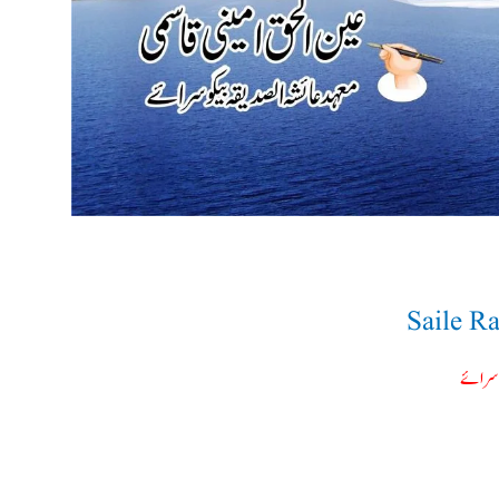
Saile R
و سرائے