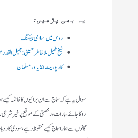
یہ بھی پڑھیں:
روس میں اسلامی بینکنگ
شیخ خلیل ملا خاطر حسینی: جلیل القدر
کارپوریٹ انڈیا اور مسلمان
سوال یہ ہے کہ سماج سے ان برائیوں کا خاتمہ کیسے ہو
روکا جائے ،بارات و رخصتی کے موقع پر غیر شرعی 
گانوں سے ہمارا سماج کیسے محفوظ رہے ،سودی کاروبار