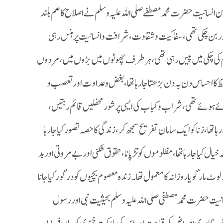
نسانیت حضرت محمد مصطفے صلی اللہ علیہ وسلم نے اصلاح کا علم بلند
در بن چکی تھی ،سفاکیت و شقاوت، شرافت وانسانیت پر ہنس رہی
وستم کی چکی میں پیس رہی تھی ، ہر طرف چھوٹوں میں بڑوں میں ، مردوں
 کا احساس دن بہ دن بڑھتا جارہا تھا ، بغض وعداوت اور تعصب و
ہوئے تھی ، شراب و کباب کی ایسی پر شور محفلیں قائم رہتیں ،
ا ، زنا کو ایک سامان تفریح سمجھ کر ، زندگی کا حصہ تصور کیا جارہا
یال کیا جارہا تھا ، مظلوموں کوتڑ پانا ، حقوق شکنی اور بے مروتی اور بد
ٹ مار گویا روزانہ کا معمول تھا۔زندہ معصوم بچیوں کو درگورکیا جانا
یت حضرت محمد مصطفی صلی اللہ علیہ وسلم بحیثیت نبی اور رسول