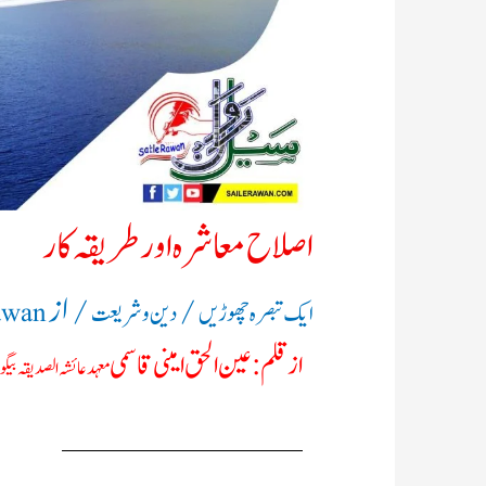
اصلاح معاشرہ اورطریقہ کار
/
/ از
ایک تبصرہ چھوڑیں
دین و شریعت
awan
ازقلم: عین الحق امینی قاسمی
معہد عائشہ الصدیقہ بیگ