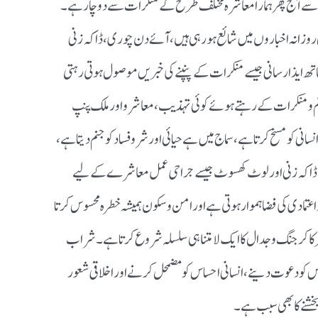
جہ سےآج پھر ہمارا معاشرہ مختلف طرح کے منکرات سے دوچار ہے۔
روزانہ اخباروں میں شائع ہورہی ہیں ، آئے دن چوری ، ڈاکہ زنی
ایذارسانی جیسے منکرات کے پنپنے کی خبر یں موصول ہوتی رہتی
رائم ومنکرات کے رہتے ہوئے کوئی تہذیب ، معاشرو اور ملک پنپ
انی کومسخ کرتا ہے ، سماج میں ہے حیائی اور شروفساد کو جنم دیتا ہے ،
ی ، ڈاکہ زنی اور لوٹ کھسوٹ جیسے جراحی عمل معاشرے کے لیے
مادی کی فضا ہموار ہوتی ہے اور امن وسکون ہمیشہ خطرہ محسوس کرتا
 کا کر جنگ و جدال کا ایک لامتناہی سلسلہ شروع کرتا ہے۔ شراب
لاس کو دعوت دینے ، انسانی احساس کو مضمحل کرنے اور اخلاقی شعور
خشنے کا بھی سبب ہے۔