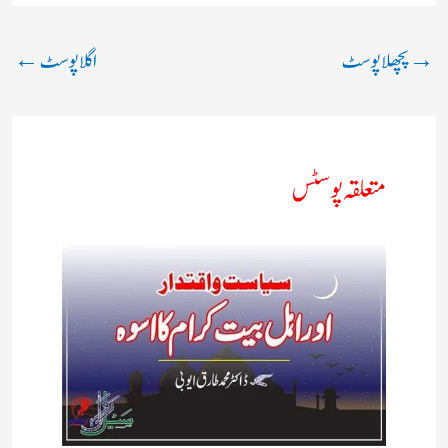
→
پچھلا پوسٹ
اگلا پوسٹ
←
متعلقہ پوسٹس