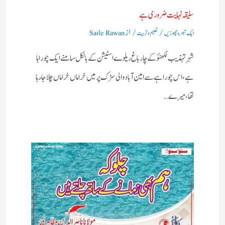
سلیقہ نہایت ضروری ہے
/
/ از
ایک تبصرہ چھوڑیں
تعلیم و تربیت
Saile Rawan
شہر تہذیب لکھنؤکے چارباغ ریلوے اسٹیشن کے بالکل سامنے ایک چوراہا
ہے ،اس چوراہے سے امین آباد والی سڑک پرمیں خراماں خراماں چلاجا رہا
تھا،میرے…