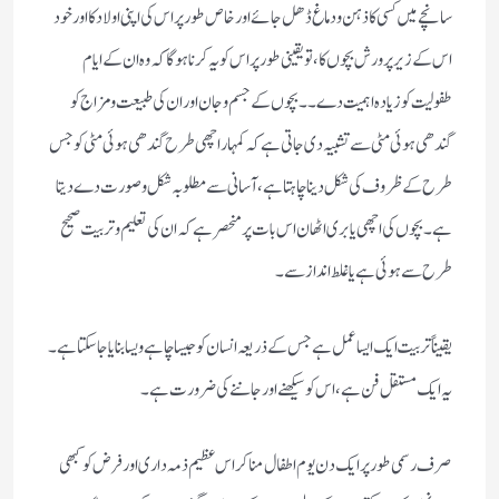
سانچے میں کسی کا ذہن و دماغ ڈھل جائے اور خاص طور پر اس کی اپنی اولاد کا اور خود
اس کے زیر پرورش بچوں کا، تو یقینی طور پر اس کو یہ کرنا ہوگا کہ وہ ان کے ایام
طفولیت کو زیادہ اہمیت دے۔۔ بچوں کے جسم و جان اور ان کی طبیعت و مزاج کو
گندھی ہوئی مٹی سے تشبیہ دی جاتی ہے کہ کمہار اچھی طرح گندھی ہوئی مٹی کو جس
طرح کے ظروف کی شکل دینا چاہتا ہے، آسانی سے مطلوبہ شکل و صورت دے دیتا
ہے۔ بچوں کی اچھی یا بری اٹھان اس بات پر منحصر ہے کہ ان کی تعلیم و تربیت صحیح
طرح سے ہوئی ہے یا غلط انداز سے۔
یقیناً تربیت ایک ایسا عمل ہے جس کے ذریعہ انسان کو جیسا چاہے ویسا بنایا جا سکتا ہے۔
یہ ایک مستقل فن ہے، اس کو سیکھنے اور جاننے کی ضرورت ہے۔
صرف رسمی طور پر ایک دن یوم اطفال منا کر اس عظیم ذمہ داری اور فرض کو کبھی