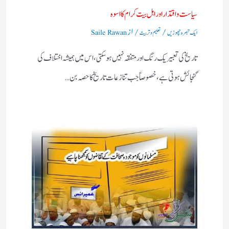
سیاست واقتدار اور اہل بیت کرام کا اسوہ
/
/ از
ایک تبصرہ چھوڑیں
تعلیم و تربیت
Saile Rawan
تاریخ کی تعبیر یک رنگ اور متفقہ نہیں ہو سکتی، اس میں ہمیشہ اختلاف کی
گنجائش ہوتی ہے، خصوصاً‌ جب تنازعات تاریخ کا حصہ بن…