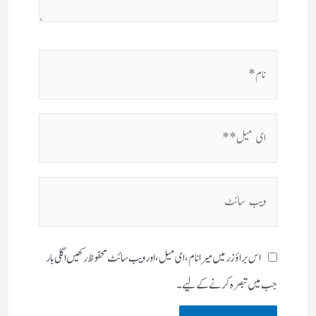
نام*
ای
میل**
ویب
سائٹ
اس براؤزر میں میرا نام، ای میل، اور ویب سائٹ محفوظ رکھیں اگلی بار
جب میں تبصرہ کرنے کےلیے۔