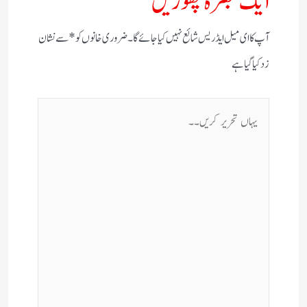
ایک تبصرہ چھوڑیں
آپ کا ای میل ایڈریس شائع نہیں کیا جائے گا۔
ضروری خانوں کو
*
سے نشان
زد کیا گیا ہے
یہاں
تحریر
کریں۔۔