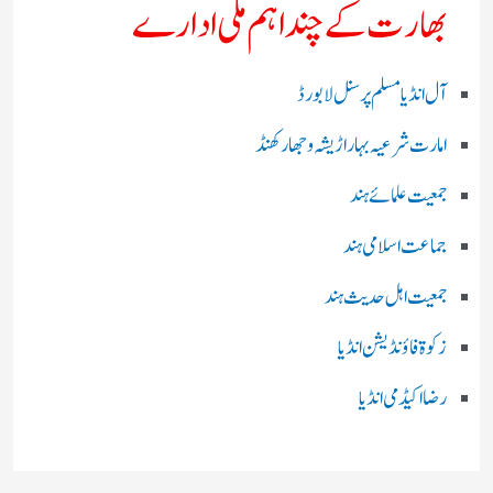
بھارت کے چند اہم ملی ادارے
آل انڈیا مسلم پرسنل لا بورڈ
امارت شرعیہ بہار اڑیشہ و جھارکھنڈ
جمعیت علمائے ہند
جماعت اسلامی ہند
جمعیت اہل حدیث ہند
زکوۃ فاؤنڈیشن انڈیا
رضا اکیڈمی انڈیا