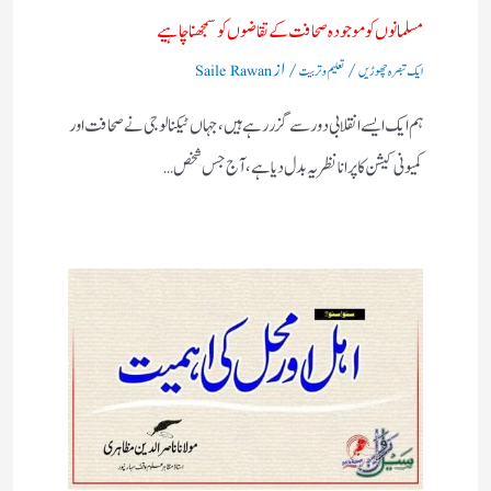
مسلمانوں کو موجودہ صحافت کے تقاضوں کو سمجھنا چاہیے
/
/ از
ایک تبصرہ چھوڑیں
تعلیم و تربیت
Saile Rawan
ہم ایک ایسے انقلابی دور سے گزر رہے ہیں، جہاں ٹیکنالوجی نے صحافت اور
کمیونی کیشن کا پرانا نظریہ بدل دیا ہے، آج جس شخص…