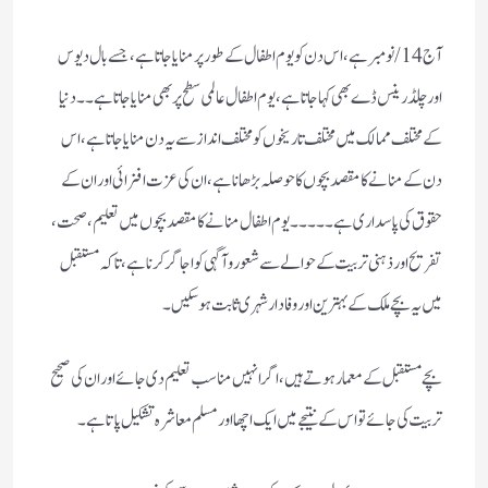
آج 14/نومبر ہے، اس دن کو یوم اطفال کے طور پر منایا جاتا ہے، جسے بال دیوس
اور چلڈرینس ڈے بھی کہا جاتا ہے، یوم اطفال عالمی سطح پر بھی منایا جاتا ہے۔۔ دنیا
کے مختلف ممالک میں مختلف تاریخوں کو مختلف انداز سے یہ دن منایا جاتا ہے، اس
دن کے منانے کا مقصد بچوں کا حوصلہ بڑھانا ہے، ان کی عزت افزائی اور ان کے
حقوق کی پاسداری ہے۔۔۔۔۔ یوم اطفال منانے کا مقصد بچوں میں تعلیم ، صحت،
تفریح اور ذہنی تربیت کے حوالے سے شعور و آگہی کو اجاگر کرنا ہے، تاکہ مستقبل
میں یہ بچے ملک کے بہترین اور وفا دار شہری ثابت ہو سکیں۔
بچے مستقبل کے معمار ہوتے ہیں، اگر انہیں مناسب تعلیم دی جائے اور ان کی صحیح
تربیت کی جائے تو اس کے نتیجے میں ایک اچھا اور مسلم معاشرہ تشکیل پاتا ہے۔