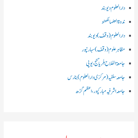
دارالعلوم دیوبند
ندوۃالعلما لکھنو
دارالعلوم (وقف)دیوبند
مظاہرعلوم (وقف)سہارنپور
جامعۃ الفلاح بلریاگنج،یوپی
جامعہ سلفیہ(مرکزی دارالعلوم )بنارس
جامعہ اشرفیہ مبارکپور،اعظم گڑھ