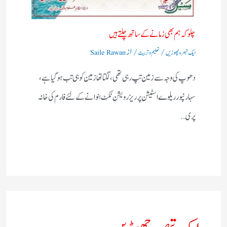
چلو کہ ہم بھی زمانے کے ساتھ چلتے ہیں
/
/ از
ایک تبصرہ چھوڑیں
تعلیم و تربیت
Saile Rawan
دھوپ کی وجہ سے زمین تپ رہی تھی، لگتا تھازمین کوہی تب ہوگیا ہے،
سہارنپورریلوے اسٹیشن پرریزرویشن ٹکٹ بنوانے کے لئے فارم کی خانہ
پری…