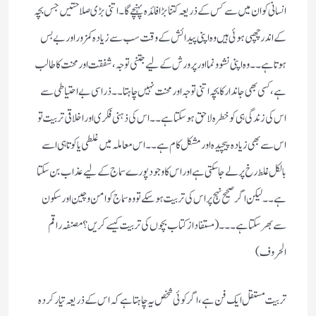
انسانی کو ان میں سے کس کے ذریعہ کتنا بڑا فائدہ پہنچے گا۔ اتنی بڑی صلاحتیں جس بچہ
کے اندر چھپی ہوئی ہیں وہ اپنی پیدائش کے وقت سب سے زیادہ کمزور اور بے بس
ہوتا ہے۔۔ وہ اپنی نشو و نما اور پرورش کے لیے جتنی توجہ، شفقت اور محنت کا طالب
ہے، کسی بھی جاندار کا بچہ اتنی توجہ اور محنت نہیں چاہتا۔۔ ذرا سی بے احتیاطی سے
اس کی زندگی ہی کو خطرہ لاحق ہو سکتا ہے۔۔ اس کی ذہنی فکری اور اخلاقی تربیت تو
اس سے بھی زیادہ پیچیدہ اور مشکل کام ہے۔۔ اس معاملہ میں غلطی یا کوتاہی اسے
بالکل غلط رخ پر لے جاسکتی ہے اور اس کا وجود پورے سماج کے لیے عذاب بن سکتا
ہے۔۔ لیکن اگر صحیح نہج پر اس کی تربیت ہوسکے تو وہ سماج کو امن و چین اور سکون
سے بھر سکتا ہے۔۔۔ (مستفاد از کتاب بچوں کی تربیت کیسے کریں؟ مصنفہ راقم
الحروف)
تربیت مستقل ایک فن ہے، اگر کوئی شخص یہ چاہتا ہے کہ اس کے ذریعہ تیار کردہ