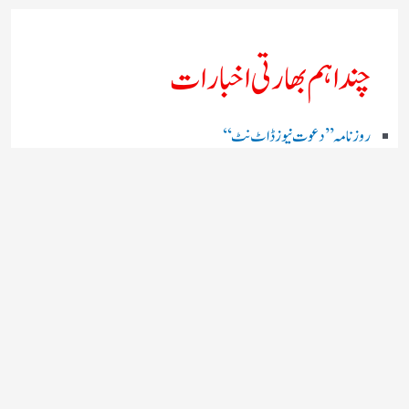
چند اہم بھارتی اخبارات
روز نامہ ’’ دعوت نیوز ڈاٹ نٹ‘‘
روزنامہ ’’ منصف‘‘ حیدر آباد
روزنامہ ’’ انقلاب‘‘ لکھنؤ
روز نامہ ’’راشٹریہ سہارا اردو
روزنامہ ’’اخبارمشرق‘‘ کولکاتا
روزنامہ ’’اعتماد‘‘ حیدرآباد
اردو نیوز ’’بی بی سی‘‘