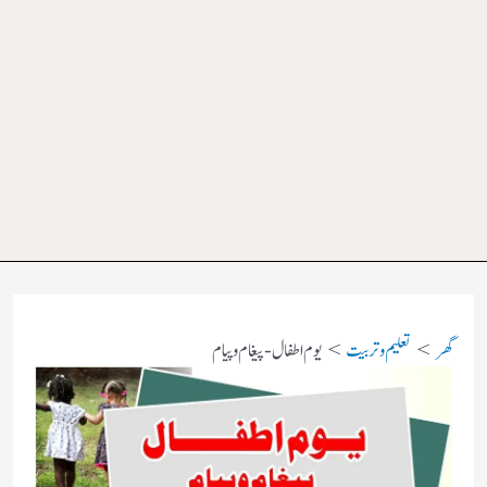
گھر
تعلیم و تربیت
یوم اطفال- پیغام و پیام