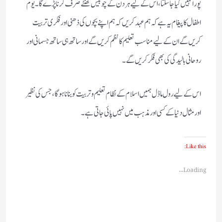
پورا نہیں کیا جاسکتا، اس کے لیے ہر دن کے چوبیس گھنٹے صرف کرنا پڑے گا۔ یوم
اطفال کا پیغام یہ ہے کہ ہم عہد کریں کہ ہم اپنے بچوں کی ذھنی اور فکری تربیت
کریں گے ان کے لیے مناسب تعلیم کا نظم کریں گے اور ساتھ ہی ساتھ جسمانی اور
روحانی بالیدگی کی بھی فکر کریں گے۔
اس کے لیے رول ماڈل ہمیں اسلام کے نظام تعلیم و تربیت کو بنانا ہوگا، جس کی نظیر
اور مثال دنیا کے کسی اور مذہب میں نہیں پائی جاتی ہے۔
Like this:
Loading...