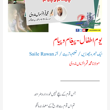
یوم اطفال- پیغام و پیام
/
/ از
ایک تبصرہ چھوڑیں
تعلیم و تربیت
Saile Rawan
مولانا محمد قمر الزماں ندوی
جس قوم کے بچے نہیں خود دار و ہنر مند
تم اس قوم سے تاریخ کے معمار نہ مانگو