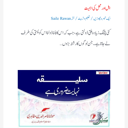
اہل اورمحل کی اہمیت
/
/ از
ایک تبصرہ چھوڑیں
تعلیم و تربیت
Saile Rawan
کٹی پتنگ زیادہ ہلتی ڈولتی ہے ، جب کہ اس کا ہلنا ڈولنا اس کو پستی کی طرف
لے جاتا ہے۔جن لوگوں کا رشتہ بڑوں…