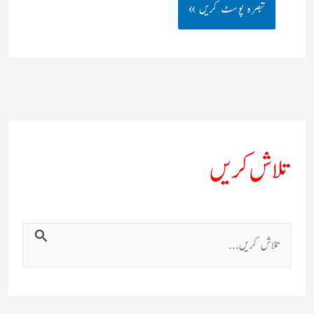
تلاش کریں
ت
ل
ا