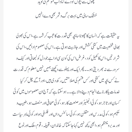
پھول سے بچوں کو دے شاداب موسم کی نوید
خشک سالی میں بہت برگ و ثمر بھی دے انہیں
یہ حقیقت ہے کہ انسان کا چھوٹا سا بچہ بھی قدرت کا عجب کرشمہ ہے، اس کی بھولی
بھالی شخصیت میں کتنی کشش اور جاذبیت ہوتی ہے۔ اس کی معصوم ادائیں، اس کی
شرارتیں، اس کا کھیل کود، غرض اس کی کون سی ادا ہے جو دل کو لبھاتی اور کیف و
سرور سے نہ بھر دیتی ہو۔۔ پھر ایک اور پہلو سے دیکھئے ہمیں نہیں معلوم کہ قدرت
نے کس بچہ میں کتنی اور کس قسم کی صلاحتیں رکھ دی ہیں، اور آگے چل کر کیا
خدمات یا کارنامے انجام دینے والا ہے۔۔ ہوسکتا ہے کہ آج ان معصوموں میں کوئی
کسان اور تاجر ہو، کوئی انجنیئر اور صنعت کار ہو، کوئی صحافی اور منصف ہو، طبیب و
حکیم ہو، کوئی مدرس اور مقنن ہو، کوئی سائنس داں اور فلسفی ہو اور کوئی ماہر سیاست
اور مدبر و منتظم ہو، ابھی کچھ نہیں کہا جاسکتا کہ خاندان، قبیلہ، قوم، ملک اور نوع