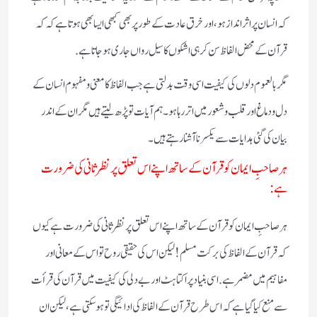
کہ انسان پر اثر انداز ہو، اور خرق عادت کے طور پر بھی کبھی ایسا بھی ہوتا ہے کہ کہ
قرآن کے محض الفاظ سن کر ہی اشکوں کا سیل رواں جاری ہوجاتا ہے.
مگر بالعموم دلوں کی کیفیت اسی وقت بدلتی ہے جب الفاظ کا معنی و مفہوم انسان کے
دل و دماغ اور قلب و شعور میں اتر رہا ہو۔ ہم آیات تو پڑھ لیتے ہیں مگر ان کے اندر
بیان کی گئی ہدایات سے یکسر ناآشنا رہتے ہیں۔
ہر صاحبِ ایمان کو قرآن کے ساتھ اپنے اس تعلق پر نظرثانی کی ضرورت
ہے:
ہر صاحبِ ایمان کو قرآن کے ساتھ اپنے اس تعلق پر نظرثانی کی ضرورت ہے کیوں
کہ قرآن کے الفاظ کی برکت مسلم! لیکن اس کی حقیقی روح تو اس کے معانی اور
مفاہیم میں مضمر ہے. اسی بنیاد پر اکتاہٹ اور بے دلی کی کیفیت میں قرآن کی قرأت
سے منع کیا گیا ہے کہ اس طرح قرآن کے الفاظ کی ادائیگی تو ہو سکتی ہے، لیکن ان