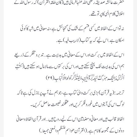
حضرت عائشہ صدیقہ رضی اللہ عنہا فرماتی ہیں (کان خلقہ القرآن) کہ رسول اللہ کے
اخلاق کلام الہی کا پرتو تھے.
نہ تو اس کے الفاظ میں کسی قسم کے شک کی گنجائش ہے، نہ معانی میں شبہ کا کوئی
امکان ہے. اس لیے کہ یہ کتاب (لاریب فیہ) ہے.
اس کے الفاظ میں برکت اور اس کے معانی میں ہدایت ہے… تدبر و تفکر کے ذریعے
ہم اس کی ہدایت تک پہنچ سکتے ہیں اور اس کی برکتوں سے مالا مال ہوسکتے ہیں (كِتٰبٌ
اَنْزَلْنٰهُ اِلَیْكَ مُبٰرَكٌ لِّیَدَّبَّرُوْۤا اٰیٰتِهٖ وَ لِیَتَذَكَّرَ اُولُوا الْاَلْبَابِ(۲۹)
ترجمہ:(یہ قرآن) بڑی برکت والی کتاب ہے، جو ہم نے آپ پر نازل کی ہے تاکہ
لوگ اس کی آیتوں میں غور وفکر کریں اور عقلمند نصیحت حاصل کریں ۔
الفاظ قالب ہیں اور معانی و مضامین اس کے لیے روح ہیں… اور قرآن الفاظ ومعانی
دونوں کے مجموعہ کا نام ہے. (القرآن ھو اسم للنظم و المعنی جمیعا.)