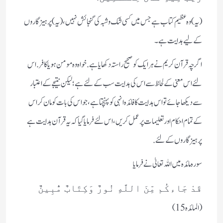
(یہ) وہ عظیم کتاب ہے جس میں کسی شک وشبہ کی گنجائش نہیں، (یہ) پرہیزگاروں
کے لیے ہدایت ہے۔
اگرچہ قرآن کریم نے ہر ایک کو صحیح راستہ دکھایا ہے. خواہ وہ مومن ہو یا کافر. اس
لئے اس معنی کے لحاظ سے اس کی ہدایت سب کے لئے ہے؛ لیکن نتیجے کے اعتبار
سے دیکھاجائے تو اس ہدایت کا فائدہ انہی کو پہنچتا ہے، جو اس کی بات کو مان کر اس
کے تمام احکام اور تعلیمات پر عمل کریں، اس لئے فرمایا گیا کہ یہ قرآن ہدایت ہے
پرہیزگاروں کے لئے.
سورہ مائدہ میں اللہ تعالیٰ نے فرمایا
قَدْ جَاءكُم مِّنَ اللَّهِ نُورٌ وَكِتَابٌ مُّبِينٌ
(المائدہ 15)