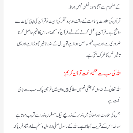
کے مفہوم سے آگاہ ہونا ممکن نہیں ہوتا۔
قرآن کی تلاوت یا سماعت کے وقت تدبر و تفکر کی اہمیت تو قرآن کی اپنی آیات سے
واضح ہے۔ قرآن پر عمل کرنے کے لیے قرآن کو سمجھنا اور اس کا فہم حاصل کرنا
ضروری ہے اور جب فہم حاصل ہوتا ہے تو یہ دل کے اندر تاثیر چھوڑتا ہے اور یہی
تاثیر عمل کا محرک بنتی ہے.
اللہ کی سب سے عظیم نعمت قرآن کریم :
اللہ تعالیٰ نے بندو ں کو جتنی نعمتیں عطاکی ہیں، ان میں قرآن پاک سب سے بڑی
نعمت ہے
جس کی تلاوت اور معانی میں تدبر کے ذریعے ایک مسلمان خدا سے قر یب ہو تاہے
اور خدا اس کے قریب آجاتا ہے ۔ اللہ کے رسول صلی اللہ علیہ وسلم نے ارشاد فرمایاکہ