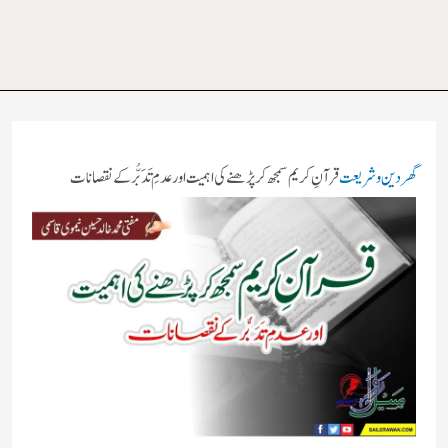
گھر
دین و شریعت
قرآنِ کریم سمجھ کر پڑھنے کی اہمیت اور عدمِ تَدَبُّر کے نقصانات