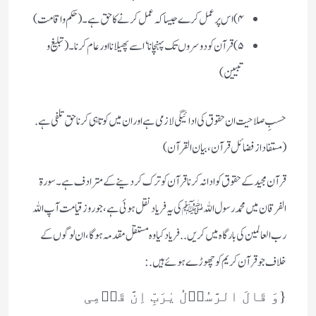
۴) اس پر عمل کرے جیسا کہ عمل کرنے کا حق ہے۔ (حکم وا قامت)
۵) قرآن کو دوسروں تک پہنچانا ‘ اسے پھیلانا اور عام کرنا۔ (تبلیغ و
تبیین)
حسبِ صلاحیت ان حقوق کی ادائیگی لازمی ہے اور ان میں کوتاہی کرنا حق تلفی ہے.
(مستفاد از فضائل قرآن، بیان القرآن)
قرآن مجید کے حقوق کو ادا نہ کرنا قرآن کو ترک کر دینے کے مترادف ہے۔ سورۃ
الفرقان میں محمد رسول اللہﷺ کی یہ فریاد نقل ہوئی ہے، جو روز قیامت آپ اللہ
رب العالمین کی بارگاہ میں کریں.. فریاد کیا وہ مستقل مقدمہ ہوگا، ان لوگوں کے
خلاف جو قرآن کریم کو چھوڑے ہوئے ہیں. :
{وَ قَالَ الرَّسُوۡلُ یٰرَبِّ اِنَّ قَوۡمِی