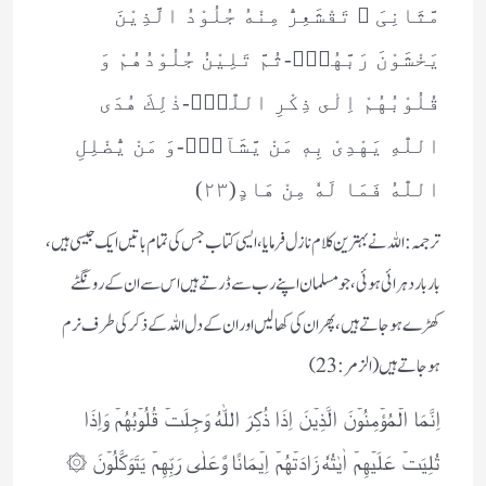
مَّثَانِیَ ﳓ تَقْشَعِرُّ مِنْهُ جُلُوْدُ الَّذِیْنَ
یَخْشَوْنَ رَبَّهُمْۚ-ثُمَّ تَلِیْنُ جُلُوْدُهُمْ وَ
قُلُوْبُهُمْ اِلٰى ذِكْرِ اللّٰهِؕ-ذٰلِكَ هُدَى
اللّٰهِ یَهْدِیْ بِهٖ مَنْ یَّشَآءُؕ-وَ مَنْ یُّضْلِلِ
اللّٰهُ فَمَا لَهٗ مِنْ هَادٍ(۲۳)
ترجمہ: اللہ نے بہترین کلام نازل فرمایا، ایسی کتاب جس کی تمام باتیں ایک جیسی ہیں،
بار بار دہرائی ہوئی، جو مسلمان اپنے رب سے ڈرتے ہیں اس سے ان کے رونگٹے
کھڑے ہوجاتے ہیں، پھر ان کی کھالیں اور ان کے دل اللہ کے ذکر کی طرف نرم
ہوجاتے ہیں (الزمر :23)
اِنَّمَا الۡمُؤۡمِنُوۡنَ الَّذِيۡنَ اِذَا ذُكِرَ اللّٰهُ وَجِلَتۡ قُلُوۡبُهُمۡ وَاِذَا
تُلِيَتۡ عَلَيۡهِمۡ اٰيٰتُهٗ زَادَتۡهُمۡ اِيۡمَانًا وَّعَلٰى رَبِّهِمۡ يَتَوَكَّلُوۡنَ ۞