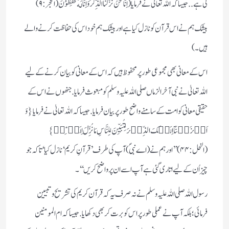
لی ہے.. جیسا کہ اللہ تعالیٰ نے فرمایا (اِنَّا نَحْنُ نَزَّلْنَا الذِّكْرَ وَ اِنَّا لَهٗ لَحٰفِظُوْنَ(الحجر:۹)
بیشک ہم نے اس قرآن کو نازل کیا ہے اور بیشک ہم خود اس کی حفاظت کرنے والے
ہیں ۔)
اس کے معانی بھی مجموعی طور پر محفوظ ہیں کہ اس کے معانی کو بیان کرنے کے لیے
اللہ تعالیٰ نے نبی آخر الزماں صلی اللہ علیہ وسلم کو مبعوث فرمایا.جنھوں نے اس کے
حقیقی معانی کو امت کے سامنے واضح طور پر بیان فرمایا.جیساکہ اللہ تعالیٰ نے فرمایا { وَ
اَنۡزَلۡنَاۤ اِلَیۡکَ الذِّکۡرَ لِتُبَیِّنَ لِلنَّاسِ مَا نُزِّلَ اِلَیۡہِمۡ }
(النحل:۴۴) ’’اور ہم نے (اے نبیؐ) آپ کی طرف’ قرآنِ کریم ‘ نازل کیا‘ تاکہ جو
چیز اُن کے لیے اتاری گئی ہے آپ اسے ان پر واضح کریں‘‘۔
رسول اللہ صلی اللہ علیہ وسلم نے نہ صرف یہ کہ قرآن کریم کی تشریح وتبیین
فرمائی؛ بلکہ آپ نے عملی طور پر اس کو برت کر بھی دکھایا. جیسا کہ ام المومنین