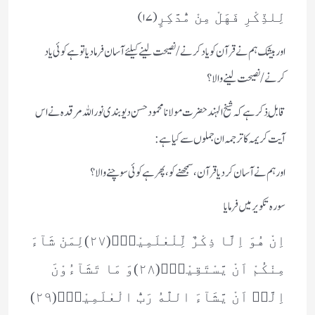
(۱۷)
لِلذِّكْرِ فَهَلْ مِنْ مُّدَّكِرٍ
اور بیشک ہم نے قرآن کو یاد کرنے / نصیحت لینے کیلئے آسان فرمادیا تو ہے کوئی یاد
کرنے / نصیحت لینے والا؟
قابلِ ذکر ہے کہ شیخ الہند حضرت مولانا محمود حسن دیوبندی نوراللہ مرقدہ نے اس
آیت کریمہ کا ترجمہ ان جملوں سے کیا ہے :
اور ہم نے آسان کردیا قرآن، سمجھنے کو، پھر ہے کوئی سوچنے والا؟
سورہ تکویر میں فرمایا
اِنْ هُوَ اِلَّا ذِكْرٌ لِّلْعٰلَمِیْنَۙ(۲۷)لِمَنْ شَآءَ
مِنْكُمْ اَنْ یَّسْتَقِیْمَؕ(۲۸)وَ مَا تَشَآءُوْنَ
اِلَّاۤ اَنْ یَّشَآءَ اللّٰهُ رَبُّ الْعٰلَمِیْنَ۠(۲۹)