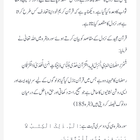
یا اس کے نزول کا مقصد کچھ اور ہے اور اس مقصد کو پانے کے لیے بطور ترغیب و عطا
ثواب کا وعدہ کیا گیا ہے. دیکھنا یہ ہے کہ قرآن کریم خود اپنا تعارف کس طرح کراتا
ہے اور نزول کا مقصد کیا بتاتا ہے.
قرآن مجید کے نزول کے مقاصد کو بیان کرتے ہوئے سورہ بقرہ میں اللہ تعالیٰ نے
فرمایا :
شَهْرُ‌ رَ‌مَضَانَ الَّذِي أُنزِلَ فِيهِ الْقُرْ‌آنُ هُدًى لِّلنَّاسِ وَبَيِّنَاتٍ مِّنَ الْهُدَىٰ وَالْفُرْ‌قَانِ
رمضان کامہینہ وہ ہے جس میں قرآن نازل کیا گیا جو لوگوں کے لیے سراپا ہدایت اور
ایسی روشن نشانیوں کا حامل ہے جو صحیح راستہ دکھاتی اور حق وباطل کے درمیان
دوٹوک فیصلہ کر دیتی ہیں (بقره 185)
سورہ بقرہ ہی کی دوسری آیت ہے :
الٓمّٓ. ذٰلِکَ الْکِتٰـبُ لاَ
رَیْبَ فِیْهِ هُدًی لِّلْمُتَّقِیْنَ.