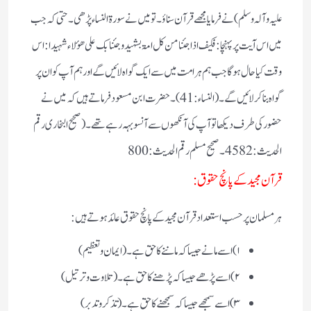
علیہ وآلہ وسلم) نے فرمایا مجھے قرآن سناؤ۔ تو میں نے سورة النساء پڑھی۔ حتی کہ جب
میں اس آیت پر پہنچا : فکیف اذا جئنا من کل امۃ بشہید و جئنا بک علی ھؤلاء شہیدا : اس
وقت کیا حال ہوگا جب ہم ہر امت میں سے ایک گواہ لائیں گے اور ہم آپ کو ان پر
گواہ بنا کر لائیں گے۔ (النساء :41) ۔ حضرت ابن مسعود فرماتے ہیں کہ میں نے
حضور کی طرف دیکھا تو آپ کی آنکھوں سے آنسو بہہ رہے تھے۔ (صحیح البخاری رقم
الحدیث : 4582 ۔ صحیح مسلم رقم الحدیث :800
قرآن مجید کے پانچ حقوق :
ہر مسلمان پر حسب استعداد قرآن مجید کے پانچ حقوق عائد ہوتے ہیں:
۱) اسے مانے جیسا کہ ماننے کا حق ہے ۔ (ایمان و تعظیم)
۲) اسے پڑھے جیسا کہ پڑھنے کا حق ہے ۔ (تلاوت و ترتیل)
۳) اسے سمجھے جیسا کہ سمجھنے کا حق ہے ۔ (تذکر و تدبر)