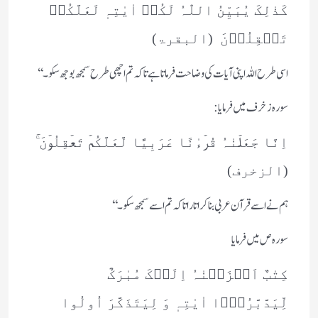
کَذٰلِکَ یُبَیِّنُ اللّٰہُ لَکُمۡ اٰیٰتِہٖ لَعَلَّکُمۡ
تَعۡقِلُوۡنَ (البقرۃ)
اسی طرح اللہ اپنی آیات کی وضاحت فرماتا ہے تاکہ تم اچھی طرح سمجھ بوجھ سکو۔‘‘
سورہ زخرف میں فرمایا :
اِنَّا جَعَلۡنٰہُ قُرۡءٰنًا عَرَبِیًّا لَّعَلَّکُمۡ تَعۡقِلُوۡنَ ۚ
(الزخرف)
ہم نے اسے قرآن عربی بنا کر اتارا تاکہ تم اسے سمجھ سکو۔‘‘
سورہ ص میں فرمایا
کِتٰبٌ اَنۡزَلۡنٰہُ اِلَیۡکَ مُبٰرَکٌ
لِّیَدَّبَّرُوۡۤا اٰیٰتِہٖ وَ لِیَتَذَکَّرَ اُولُوا