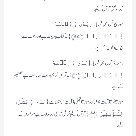
نور،، یعنی قرآن کریم.
سورۂ یونس میں فرمایا:
{ہُدًی وَّ رَحۡمَۃٌ
﴿۵۷﴾} یہ کتاب ہدایت ہے اور رحمت ہے،
لِّلۡمُؤۡمِنِیۡنَ
ایمان والوں کے لیے
۔سورۂ لقمان میں فرمایا:
{ہُدًی وَّ رَحۡمَۃً
ۙ﴿۳﴾} ۔قرآن کریم ہدایت اور رحمت ہے محسنین
لِّلۡمُحۡسِنِیۡنَ
کے لیے.
سورۃ بقرۃ (آیت ۹۷) اور سورۃ النمل (آیت۲) میں ہے
{ہُدًی وَّ بُشۡرٰی
﴿۲﴾}قرآن کریم خوش خبری اور ہدایت ہے مومنوں کے
لِلۡمُؤۡمِنِیۡنَ ۙ
لیے.