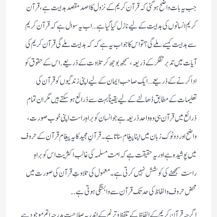
جب یہ بات واضح ہو گئی کہ قرآن کریم کے نزول کا اصد مقصد ہدایت ہے، قرآن
کریم انسانوں کی ہدایت کے لیے نازل کیا گیا ہے … اب یہ سوال ہے کہ قرآن کریم
سے ہدایت کیسے ملے گی؟ تو اس کا جواب یہ ہے کہ کہ ہدایت ملے گی قرآن کریم کی
آیات میں تدبر تفکر کے ذریعہ، سمجھ بوجھ کر تلاوت کے ذریعے. اس کے حقوق کو
ادا کرنے کے ذریعے… ایک صاحب ایمان کے لیے اپنی زندگیوں کو قرآن کی
تعلیمات کے مطابق ڈھالنے کے لیے یقیناً بہت سے ذرائع ہوسکتے ہیں مگر ان تمام
ذرائع میں قرآن ہی وہ واحد ذریعہ ہے جو انسان کو براہِ راست اپنی خوب صورت،
واضح اور دو ٹوک زبان میں اپنا پیغام سناتا ہے۔ قرآنِ مجید کا یہ پیغام قرآن کے حروف
میں پوشیدہ ہے اور یہ حقیقت ہے کہ امت مسلمہ کی غالب اکثریت اس کو براہِ
راست سمجھنے کی کوشش نہیں کرتی ہے ۔ معمول کی تلاوتِ قرآن کی صورت میں
محض حروف و الفاظ کی حد تک قرآن سے وابستگی ہوتی ہے..
اگرچہ قرآن کریم کے الفاظ کے تلفظ و ترنم کے اندر یہ صلاحیت بدرجہ اتم موجود ہے