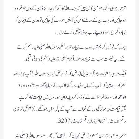
ترجمہ:
وہی لوگ مومن کامل ہیں کہ جب اللہ کا ذکر کیا جائے تو ان کے دل خوفزدہ
ہوجائیں اور جب ان کے سامنے اس کی آیتیں تلاوت کی جائیں تو وہ ان کے ایمان کو
زیادہ کردیں اور وہ اپنے رب پر ہی توکل کرتے رہیں.
چوں کہ قرآن کریم میں سب سے زیادہ تدبر تفکر رسول اللہ صلی علیہ وسلم کرتے
تھے ۔
یہ کیفیت سب سے زیادہ رسول اکرم صلی اللہ علیہ وسلم کی ہوتی تھی۔
ایک مرتبہ حضرت ابوبکر صدیق (رض) نے عرض کیا : یارسول اللہ ! آپ بوڑھے
نظر آ رہے ہیں کہ آپ کے بال سفید ہوگئے) آپ نے فرمایا مجھے سورة ھود، سورة
الواقعہ اور سورة المرسلات نے بوڑھا کردیا۔ (ان سورتوں میں قیامت کا ذکر ہے،
یعنی قیامت کی ہولناکیوں کے خوف سے آپ کے بال سفید ہوگئے۔ ) (شمائل ترمذی
رقم الحدیث ۔ سنن الترمذی رقم الحدیث : 3297 ۔
حضرت عبداللہ ابن مسعود (رض) بیان کرتے ہیں کہ مجھ سے رسول اللہ (صلی اللہ