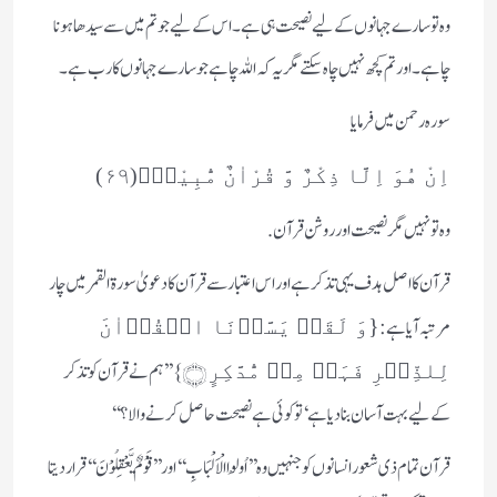
وہ تو سارے جہانوں کے لیے نصیحت ہی ہے۔اس کے لیے جو تم میں سے سیدھا ہونا
چاہے۔اور تم کچھ نہیں چاہ سکتے مگر یہ کہ اللہ چاہے جو سارے جہانوں کا رب ہے۔
سورہ رحمن میں فرمایا
اِنْ هُوَ اِلَّا ذِكْرٌ وَّ قُرْاٰنٌ مُّبِیْنٌۙ(۶۹)
وہ تو نہیں مگر نصیحت اور روشن قرآن.
قرآن کا اصل ہدف یہی تذکر ہے اور اس اعتبار سے قرآن کا دعویٰ سورۃ القمر میں چار
مرتبہ آیا ہے:
{وَ لَقَدۡ یَسَّرۡنَا الۡقُرۡاٰنَ
﴿﴾} ’’ہم نے قرآن کو تذکر
لِلذِّکۡرِ فَہَلۡ مِنۡ مُّدَّکِرٍ
کے لیے بہت آسان بنا دیا ہے‘ تو کوئی ہے نصیحت حاصل کرنے والا؟‘‘
قرآن تمام ذی شعور انسانوں کو جنہیں وہ ’’اُولُوا الْاَلْبَابِ‘‘ اور ’’قَوْمٌ یَّعْقِلُوْنَ‘‘ قرار دیتا