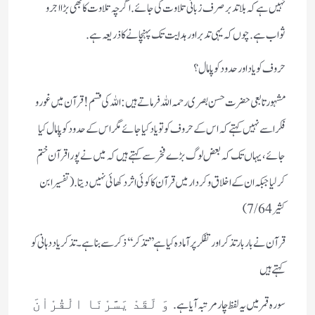
نہیں ہے کہ بلاتدبرصرف زبانی تلاوت کی جائے . اگرچہ تلاوت کا بھی بڑا اجر و
ثواب ہے. چوں کہ یہی تدبر اور ہدایت تک پہنچانے کا ذریعہ ہے.
حروف کو یاد اور حدود کو پامال؟
مشہور تابعی حضرت حسن بصری رحمہ اللہ فرماتے ہیں : اللہ کی قسم! قرآن میں غور و
فکر اسے نہیں کہتے کہ اس کے حروف کو تو یاد کیا جائے مگر اس کے حدود کو پامال کیا
جائے، یہاں تک کہ بعض لوگ بڑے فخر سے کہتے ہیں کہ میں نے پورا قرآن ختم
کر لیا جبکہ ان کے اخلاق و کردار میں قرآن کا کوئی اثر دکھائی نہيں دیتا. (تفسیر ابن
کثیر 7/64)
قرآن نے بار بار تذکر اور تفکر پر آمادہ کیا ہے ’’تذکر‘‘ ذکر سے بنا ہے۔ تذکر یاددہانی کو
کہتے ہیں
سورہ قمر میں یہ لفظ چار مرتبہ آیا ہے
. وَ لَقَدْ یَسَّرْنَا الْقُرْاٰنَ