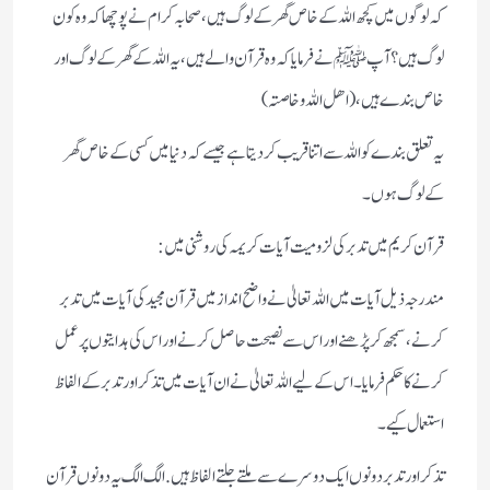
کہ لوگو ں میں کچھ اللہ کے خاص گھر کے لوگ ہیں، صحابہ کرام نے پوچھا کہ وہ کون
لوگ ہیں؟ آپ ﷺ نے فر مایاکہ وہ قر آن والے ہیں، یہ اللہ کے گھر کے لوگ اور
خاص بند ے ہیں، (اھل اللہ وخاصتہ)
یہ تعلق بندے کو اللہ سے اتنا قر یب کر دیتاہے جیسے کہ دنیا میں کسی کے خاص گھر
کے لوگ ہوں۔
قرآن کریم میں تدبر کی لزومیت آیات کریمہ کی روشنی میں:
مندرجہ ذیل آیات میں اللہ تعالیٰ نے واضح انداز میں قرآن مجید کی آیات میں تدبر
کرنے، سمجھ کر پڑھنے اور اس سے نصیحت حاصل کرنے اور اس کی ہدایتوں پر عمل
کرنے کا حکم فرمایا۔
اس کے لیے اللہ تعالیٰ نے ان آیات میں تذکر اور تدبر کے الفاظ
استعمال کیے۔
تذکر اور تدبر دونوں ایک دوسرے سے ملتے جلتے الفاظ ہیں. الگ الگ یہ دونوں قرآن