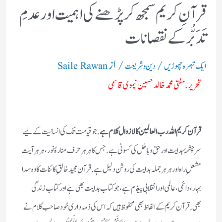
قرآنِ کریم سمجھ کر پڑھنے کی اہمیت اور عدمِ
تَدَبُّر کے نقصانات
/
/ از
ایک تبصرہ چھوڑیں
دین و شریعت
Saile Rawan
تحریر. مفتی محمد خالد حسین نیموی قاسمی
قرآن کریم اللہ رب العالمین کا لازوال کلام ہے
. جو قیامت تک کی انسانیت کے لیے
سرچشمۂ ہدایت اور حق و باطل کی کسوٹی ہے. جس کا ہر ہر حرف منارۂ نور، ہر ہر آیت
مشعلِ راہ اور ہر ہر جملہ ہدایت کی روشن دلیل ہے.قر آن مجید خالقِ کائنات کا وہ سدا
بہار، دائمی، عالمی اورا نقلابی پیغام ہے، جو کتاب ہدایت بھی ہے اور کتاب زندگی
بھی. قرآن کریم کے الفاظ بھی محفوظ ہیں کہ اس کی ذمہ داری خود صاحب کلام نے