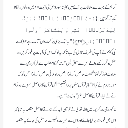
کریم کے بہت سے مقامات پر آئے ہیں‘ البتہ سورۃ صٓ کی آیت ۲۹ میں دونوں الفاظ
یکجا آ گئے ہیں:
{کِتٰبٌ اَنۡزَلۡنٰہُ اِلَیۡکَ مُبٰرَکٌ
لِّیَدَّبَّرُوۡۤا اٰیٰتِہٖ وَ لِیَتَذَکَّرَ اُولُوا
﴿۲۹﴾} ’’یہ ایک بڑی برکت والی کتاب ہے جو (اے
الۡاَلۡبَابِ
نبیؐ) ہم نے آپ کی طرف نازل کی ہے تاکہ یہ لوگ اس کی آیات پر غور کریں اور
عقل و فکر رکھنے والے اس سے سبق لیں‘‘۔ تذکر کا مطلب ہے قرآن مجید سے
ہدایت اخذ کر لینا‘ نصیحت حاصل کر لینا‘ اصل راہ نمائی حاصل کرلینا‘ جس کو کہ
مولانا روم نے کہا ؏ ’’مازِ قرآں مغز ہا برداشتیم‘‘ یعنی قرآن کا جو اصل مغز ہے وہ تو ہم
نے لے لیا۔ قرآن کا اصل مغز ’’ہدایت‘‘ ہے۔
مذکورہ آیت کریمہ میں اللہ تعالی نے قرآن مجید کے اتارنے کا اصل مقصد یہ بتایا کہ
اس میں غور و تدبر کیا جائے اور اس سے عبرت و نصیحت حاصل کی جائے یہ مقصد