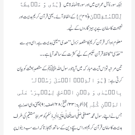
جبکہ سورۂ آل عمران میں اور سورۃ المائدۃ میں
{ہُدًی وَّ مَوۡعِظَۃً
﴿ؕ۴۶﴾} کے الفاظ آئے۔یعنی قرآن کریم ہدایت اور
لِّلۡمُتَّقِیۡنَ
نصیحت کا سامان ہےپرہیز گاروں کے لیے.
معلوم ہوا کہ قرآن کریم کا مقصد نزول” ھدی” یعنی ہدایت ہے. اسی وجہ سے
’’ھُدًی‘‘ کا لفظ قرآن حکیم کے لیے کثرت کے ساتھ آیا ہے۔ ۔
تین مرتبہ تو اِس آیت مبارکہ میں آیا جو رسول اللہﷺ کے مقصدِ بعثت کو بیان
کرتی ہے :
{ہُوَ الَّذِیۡۤ اَرۡسَلَ رَسُوۡلَہٗ
بِالۡہُدٰی وَ دِیۡنِ الۡحَقِّ لِیُظۡہِرَہٗ عَلَی
(التوبۃ:۳۳‘ الفتح:۲۸‘ الصف:۹) یعنی وہی اللّٰہ ہے
الدِّیۡنِ کُلِّہٖ}
جس نے اپنے رسول محمد مصطفی صَلَّی اللّٰہُ تَعَالٰی عَلَیْہِ وَاٰلِہٖ وَسَلَّمَ کو صراطِ مستقیم کی طرف
ہدایت کا سامان قرآن کریم اور اس سچے دین کے ساتھ بھیجا .تاکہ اسے سب دینوں پر