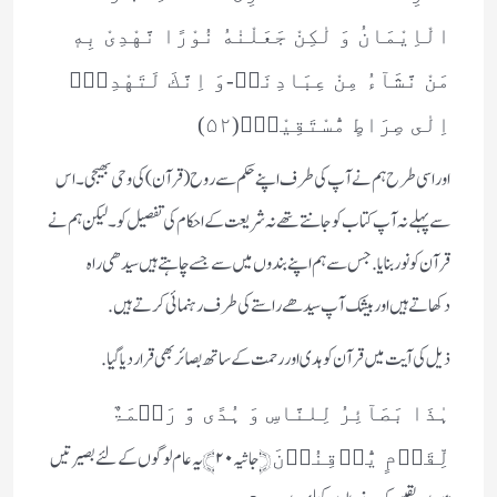
الْاِیْمَانُ وَ لٰكِنْ جَعَلْنٰهُ نُوْرًا نَّهْدِیْ بِهٖ
مَنْ نَّشَآءُ مِنْ عِبَادِنَاؕ-وَ اِنَّكَ لَتَهْدِیْۤ
اِلٰى صِرَاطٍ مُّسْتَقِیْمٍۙ(۵۲)
اور اسی طرح ہم نے آپ کی طرف اپنے حکم سے روح (قرآن) کی وحی بھیجی۔اس
سے پہلے نہ آپ کتاب کوجانتے تھے نہ شریعت کے احکام کی تفصیل کو۔لیکن ہم نے
قرآن کو نور بنایا. جس سے ہم اپنے بندوں میں سے جسے چاہتے ہیں سیدھی راہ
دکھاتے ہیں اور بیشک آپ سیدھے راستے کی طرف رہنمائی کرتے ہیں.
ذیل کی آیت میں قرآن کو ہدی اور رحمت کے ساتھ بصائر بھی قرار دیا گیا.
ہٰذَا بَصَآئِرُ لِلنَّاسِ وَ ہُدًی وَّ رَحۡمَۃٌ
﴿ جاثیہ ۲۰﴾ یہ عام لوگو ں کے لئے بصیرتیں
لِّقَوۡمٍ یُّوۡقِنُوۡنَ