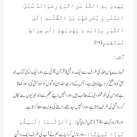
یَّهْدِیْ بِهِ اللّٰهُ مَنِ اتَّبَعَ رِضْوَانَهٗ سُبُلَ
السَّلٰمِ وَ یُخْرِجُهُمْ مِّنَ الظُّلُمٰتِ اِلَى
النُّوْرِ بِاِذْنِهٖ وَ یَهْدِیْهِمْ اِلٰى صِرَاطٍ
(۱۶)
مُّسْتَقِیْمٍ
ترجمہ:
تمہارے پاس اللہ کی طرف سے ایک روشنی(قرآن) آئی ہے، اور ایک ایسی کتاب جو
حق کو واضح کر دینے والی ہے، جس کے ذریعہ اللہ ان لوگوں کو سلامتی کی راہ دکھاتا
ہے جو اس کی خوشنودی کے طالب ہیں، اور انہیں اپنے حکم سے اندھیریوں سے نکال
کر روشنی کی طرف لاتا ہے، اور انہیں سیدھے راستے کی ہدایت عطا کرتا ہے.
سورۃ نساء آیت: 174 میں فرمایا گیا:
وَاَنْزَلْـنَا اِلَـیْکُمْ
،،اور نازل کر دیا ہے ہم نے آپ کی طرف ایک روشن
نُوْرًا مُّبِیْنًا: