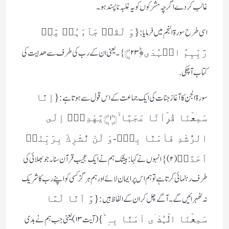
غالب کردے اگرچہ مشرکوں کو یہ غلبہ ناپسند ہو۔
اسی طرح سورۃ النجم میں فرمایا :
{وَ لَقَدۡ جَآءَہُمۡ مِّنۡ
﴿ؕ۲۳﴾} ۔یعنی ان کے رب کی طرف سے ھدایت کی
رَّبِّہِمُ الۡہُدٰی
کتاب آچکی.
سورۃ الجن کا آغاز جنات کی ایک جماعت کے اس قول سے ہوتا ہے :
{اِنَّا
﴿۱﴾
سَمِعۡنَا قُرۡاٰنًا عَجَبًا ۙ
یَّهْدِیْۤ اِلَى
الرُّشْدِ فَاٰمَنَّا بِهٖؕ-وَ لَنْ نُّشْرِكَ بِرَبِّنَاۤ
اۙ(۲)} انہوں نے کہا:بیشک ہم نے ایک عجیب قرآن سنا۔جو بھلائی کی
اَحَدً
طرف رہنمائی کرتا ہے تو ہم اس پر ایمان لائے اور ہم ہرگز کسی کو اپنے رب کا شریک
نہ ٹھہرائیں گے۔
آگے چل کر ان کے الفاظ ہیں:
{وَّ اَنَّا لَمَّا
(آیت ۱۳) یعنی جب ہم نے ہدی
سَمِعۡنَا الۡہُدٰۤی اٰمَنَّا بِہٖ ؕ}