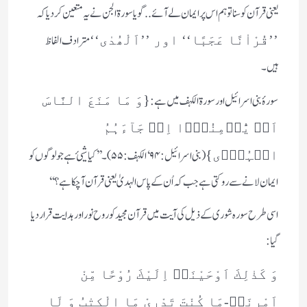
یعنی قرآن کو سنا تو ہم اس پر ایمان لے آئے.. گویا سورۃ الجن نے یہ متعین کردیا کہ
مترادف الفاظ
’’قُرْاٰنًا عَجَبًا‘‘ اور ’’اَلْھُدٰی‘‘
ہیں۔
سورۂ بنی اسرائیل اور سورۃ الکہف میں ہے :
{وَ مَا مَنَعَ النَّاسَ
اَنۡ یُّؤۡمِنُوۡۤا اِذۡ جَآءَہُمُ
(بنی اسرائیل:۹۴‘ الکہف:۵۵) ۔’’کیا شیئ ہے جو لوگوں کو
الۡہُدٰۤی}
ایمان لانے سے روکتی ہے جب کہ اُن کے پاس الہدیٰ یعنی قرآن آچکا ہے؟‘‘
اسی طرح سورہ شوری کے ذیل کی آیت میں قرآن مجید کو روح نور اور ہدایت قرار دیا
گیا :
وَ كَذٰلِكَ اَوْحَیْنَاۤ اِلَیْكَ رُوْحًا مِّنْ
اَمْرِنَاؕ-مَا كُنْتَ تَدْرِیْ مَا الْكِتٰبُ وَ لَا