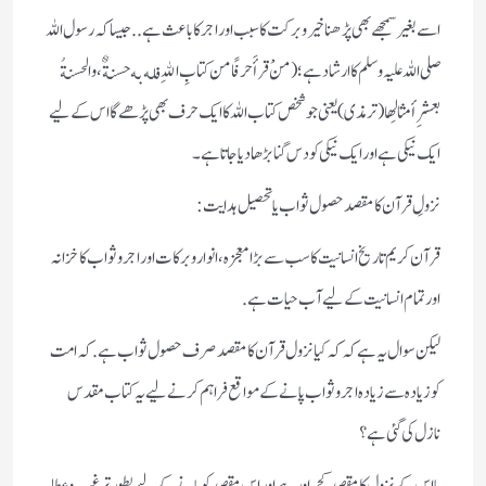
اسے بغیر سمجھے بھی پڑھنا خیر وبرکت کا سبب اور اجر کا باعث ہے..جیسا کہ رسول اللہ
صلی اللہ علیہ وسلم کا ارشاد ہے؛ (منْ قرأَ حرفًا من كتابِ اللهِ فله به حسنةٌ ، والحسنةُ
بعشرِ أمثالِها (ترمذی ) یعنی جو شخص کتاب اللہ کا ایک حرف بھی پڑھے گا اس کے لیے
ایک نیکی ہے اور ایک نیکی کو دس گنا بڑھا دیا جاتا ہے۔
نزولِ قرآن کا مقصد حصول ثواب یا تحصیل ہدایت :
قر آن کریم تاریخ انسانیت کا سب سے بڑا معجزہ، انوار وبرکات اور اجر و ثواب کا خزانہ
اور تمام انسانیت کے لیے آب حیات ہے.
لیکن سوال یہ ہے کہ کہ کیا نزول قرآن کا مقصد صرف حصول ثواب ہے. کہ امت
کو زیادہ سے زیادہ اجر وثواب پانے کے مواقع فراہم کرنے لیے یہ کتاب مقدس
نازل کی گئی ہے؟