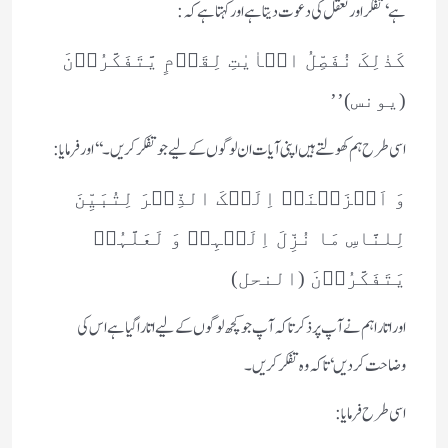
ہے ‘تفکر اور تعقل کی دعوت دیتا ہے اور کہتا ہے کہ :
کَذٰلِکَ نُفَصِّلُ الۡاٰیٰتِ لِقَوۡمٍ یَّتَفَکَّرُوۡنَ
(یونس)’’
اسی طرح ہم کھولتے ہیں اپنی آیات ان لوگوں کے لیے جو تفکر کریں۔‘‘اور فرمایا :
وَ اَنۡزَلۡنَاۤ اِلَیۡکَ الذِّکۡرَ لِتُبَیِّنَ
لِلنَّاسِ مَا نُزِّلَ اِلَیۡہِمۡ وَ لَعَلَّہُمۡ
یَتَفَکَّرُوۡنَ (النحل)
اور اتارا ہم نے آپ پر ذکر تاکہ آپ جو کچھ لوگوں کے لیے اتارا گیا ہے اس کی
وضاحت کردیں ‘تاکہ وہ تفکر کریں۔
اسی طرح فرمایا :