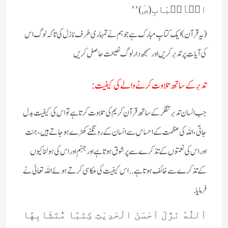
الۡاَلۡبَابِ(صٓ)’’
(یہ قرآن) ایک کتابِ مبارک ہے جو ہم نے تمہاری طرف نازل کی تاکہ لوگ اس
کی آیات پر تدبر کریں اور سمجھ دارلوگ نصیحت حاصل کریں
تدبر کے ساتھ تلاوت کرنے والے کی کیفیت :
جب انسان تدبر تفکر کے ساتھ قرآن کریم کی تلاوت کرتا ہے تو اس کی کیفیت بدل
جاتی، اللہ کی عظمت کے احساس سے انسان کے رونگٹے کھڑے ہوجاتے ہیں، جنت
اور اس کی نعمتوں کے تذکرے سے پر شوق ہوتا ہے اور جہنم اور اس کی ہولناکیوں
کے تذکرے سے خائف ہوتا ہے.. اس کیفیت کی عکاسی کرتے ہوئے اللہ تعالیٰ نے
فرمایا.
اَللّٰهُ نَزَّلَ اَحْسَنَ الْحَدِیْثِ كِتٰبًا مُّتَشَابِهًا