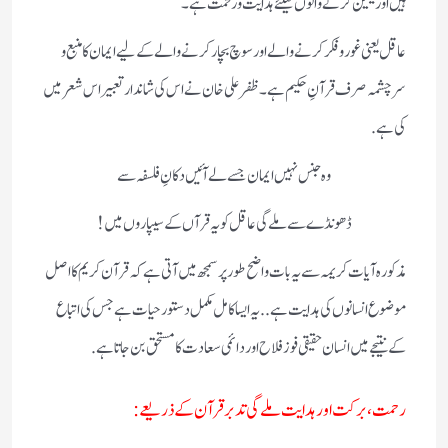
ہیں اور یقین کر نے والو ں کیلئے ہدایت ورحمت ہے۔
عاقل یعنی غور و فکر کرنے والے اور سوچ بچار کرنے والے کے لیے ایمان کا منبع و
سرچشمہ صرف قرآنِ حکیم ہے۔ ظفر علی خان نے اس کی شاندار تعبیر اس شعر میں
کی ہے.
وہ جنس نہیں ایمان جسے لے آئیں دکانِ فلسفہ سے
ڈھونڈے سے ملے گی عاقل کو یہ قرآں کے سیپاروں میں!
مذکورہ آیات کریمہ سے یہ بات واضح طور پر سمجھ میں آتی ہے کہ قرآن کریم کا اصل
موضوع انسانوں کی ہدایت ہے.. یہ ایسا کامل مکمل دستور حیات ہے جس کی اتباع
کے نتیجے میں انسان حقیقی فوز فلاح اور دائمی سعادت کا مستحق بن جاتا ہے.
رحمت، برکت اور ہدایت ملے گی تدبر قرآن کے ذریعے :