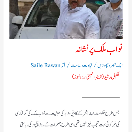
نواب ملک پر نشانہ
/
/ از
ایک تبصرہ چھوڑیں
قیادت وسیاست
Saile Rawan
شکیل رشید ( اڈیٹر ، ممبئی اردو نیوز )
جس طرح حکومت مہاراشٹر کے کابینی وزیر کی حیثیت سے نواب ملک کی گرفتاری
کی خبر کوئی بہت تعجب خیز نہیں تھی اسی طرح جمعرات کے روز ناگپور کی ریاستی