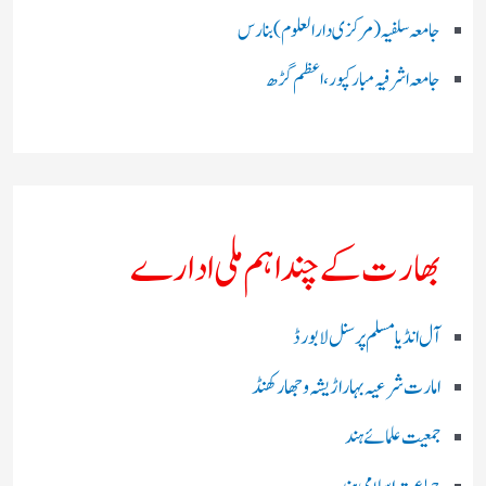
جامعہ سلفیہ(مرکزی دارالعلوم )بنارس
جامعہ اشرفیہ مبارکپور،اعظم گڑھ
بھارت کے چند اہم ملی ادارے
آل انڈیا مسلم پرسنل لا بورڈ
امارت شرعیہ بہار اڑیشہ و جھارکھنڈ
جمعیت علمائے ہند