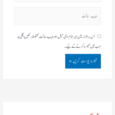
ویب
سائٹ
اس براؤزر میں میرا نام، ای میل، اور ویب سائٹ محفوظ رکھیں اگلی بار
جب میں تبصرہ کرنے کےلیے۔