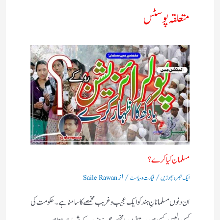
متعلقہ پوسٹس
مسلمان کیا کرے؟
/
/ از
ایک تبصرہ چھوڑیں
قیادت وسیاست
Saile Rawan
ان دنوں مسلمانانِ ہند کو ایک عجیب وغریب مخمصے کا سامنا ہے۔ حکومت کی