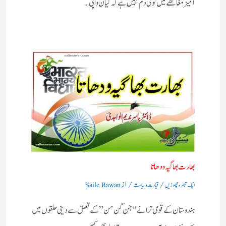
آمیز مغالطے میں کوئی دم نہیں ہے کہ گیان واپی…
بھارت بھاگیہ ودھاتا
/
/ از
ایک تبصرہ چھوڑیں
قیادت وسیاست
Saile Rawan
ہندوستان کے قومی ترانے “جن گن من” کے تعلق سے دینی حلقوں میں