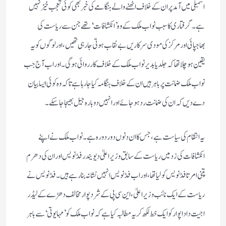
اسمبلی میں آمد پر ان کے خلاف اٹھنے والے ہنگامے کی خبر بھی کوئی تعجب خیز نہیں
ہے ۔ گرفتاری کا سبب نواب ملک کے وہ ’ انکشافات ‘ تھے جن سے ریاست کی
بھاجپائی اور مرکز کی مودی سرکاریں بے نقاب ہوتی جارہی تھیں ، اور لوگوں کو یہ
یقین ہوچلا تھا کہ جلد یا بدیر نواب ملک کے خلاف کارروائی ہوگی ۔ اور اب آج جب
نواب ملک ضمانت پر باہر ہیں ان کے خلاف ہنگامہ کیا جا رہا ہے تاکہ وہ کوئی ایسا بیان
دے دیں کہ ان کی ضمانت رد ہوجائے اور انہیں دوبارہ جیل بھیجا جا سکے ۔
یہ انتقام کی سیاست ہے ، جس کا ان دنوں دوردورہ ہے ۔ نواب ملک نے اپنے
انکشافات کی زد میں ریاست کے سابق وزیراعلیٰ دیویندر فڈنویس اور ان کی دھرم
پتنی امرتا فڈنویس کو لیا تھا ، اور اب فڈنویس انہیں نشانہ بنا رہے ہیں ۔ فڈنویس نے
ریاست کے ایک نائب وزیراعلیٰ ، این سی پی کے شردپوار مخالف دھڑے کے لیڈر
اجیت دادا پوار کو ایک خط لکھ کر یہ مطالبہ کیا ہے کہ نواب ملک کو ’ مہا یوتی ‘ سے باہر