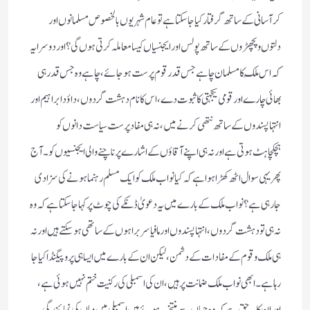
کر آسانی کے ساتھ گرفتار کیا جاسکتا ہے تو عام شہریوں بالخصوص مسلمانوں اور
دلتوں و پچھڑوں کے ساتھ پولس اور ایجنسیاں کیسا معاملہ کرتی ہوں گی ؟ اور دوسرا یہ
کہ اس مُلک کا مسلمان چاہے جس قدر قوم پرست ہو جائے ، چاہے وہ جس قدر ہی
بھائی چارے اور قومی یکجہتی کا ثبو ت دے ، اس کا نام دہشت گردوں ، داؤد ابراہیم اور
انتہا پسندوں کے ساتھ نتھی کرنے میں ، نہ ہی مفاد پرست سیاست دانوں کو
ہچکچاہٹ ہوتی ہے اور نہ ہی اپنے آقاؤں کے اشارے پر ناچنے والی ایجنسیوں کو ۔ آج
پھر یہی سوال اٹھ کھڑا ہوا ہے کہ کیا نواب ملک کو ایک مسلم رہنما ہونے کی سزا دی
جا رہی ہے ؟ نواب ملک کے بارے میں یہ دعویٰ ڈنکے کی چوٹ پر کہا جاسکتا ہے کہ وہ
نہ ہی تو دہشت گردوں ، انتہا پسندوں اور مافیا سربراہوں کے ساتھی ہوسکتے ہیں اور نہ
ہی ملک وقوم کے مفادات کے دشمن ، لیکن ان کے بارے میں ایسا ہی پروپیگنڈا کیا جا
رہا ہے ۔ ابھی نواب ملک ضمانت پر ہیں ، ان کی اسمبلی کی رکنیت ختم نہیں ہوئی ہے ،