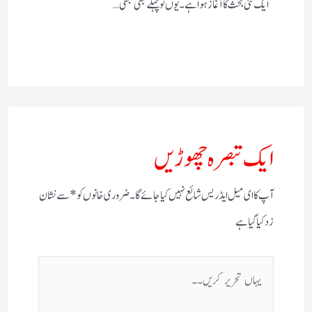
ایک نئی بحث کا آغاز ہوا ہے۔ یوں تو پہلے بھی کبھی…
ایک تبصرہ چھوڑیں
آپ کا ای میل ایڈریس شائع نہیں کیا جائے گا۔
ضروری خانوں کو
*
سے نشان
زد کیا گیا ہے
یہاں
تحریر