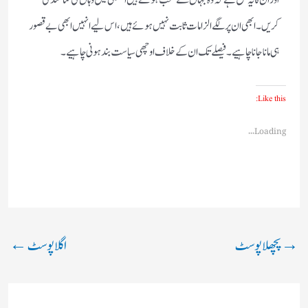
اور ان کا یہ حق ہے کہ وہ جہاں سے منتخب ہوئے ہیں اسمبلی میں وہاں کی نمائندگی
کریں ۔ ابھی ان پر لگے الزامات ثابت نہیں ہوئے ہیں ، اس لیے انہیں ابھی بے قصور
ہی مانا جانا چاہیے ۔ فیصلے تک ان کے خلاف اوچھی سیاست بند ہونی چاہیے ۔
Like this:
Loading...
→
پچھلا پوسٹ
اگلا پوسٹ
←