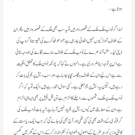
ہوتا ہے –
لہذا گر نواب ملک مُلک کے قصوروار ہیں تو یہ سب بھی مُلک کے قصوروار ہیں ، پھر ان
کے خلاف آواز کیوں نہیں اٹھائی جا رہی ہے ؟ ادھو ٹھاکرے کی شیوسینا گروپ کی
ڈپٹی لیڈر سشما آندھرے نے نواب ملک کے خلاف سارے ہنگامے کی جو وجہ بتائی
ہے اس پر توجہ دینا ضروری ہے ۔ انہوں نے کہا کہ چونکہ نوان ملک کا تعلق اقلیت
سے ہے اس لیے ان کے خلاف ہنگامہ مچایا جا رہا ہے ، اور سب دیش پریم کی بات کر
رہے ہیں ، لیکن یہ دیش پریم جعلی ہے ۔ کئی سوال اٹھ رہے ہیں ، ایک تو یہ کہ اگر
نواب ملک پر مُلک دشمنوں سے رابطے کا الزام ہے تو پرفل پٹیل پر بھی ایسا ہی الزام
ہے ،ان کے معاملے میں کیوں دیش پریم یاد نہیں آ رہا ہے ؟ یہ بات نواب ملک کی
گرفتاری کے وقت بھی کی گئی تھی اور آج بھی کی جائے گی کہ جب ایک ریاست کے
کابینی وزیر کو ، ہرطرح کے اصول وضوابط کو نظرانداز کرکے ، اس کے گھر میں گھس