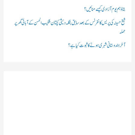
بتاؤ ہم یوم آزادی کیسے منائیں؟
شیخ حسینہ کی پریس کانفرنس کے بعد سابق بنگلہ دیشی کپتان شکیب الحسن کے آبائی گھر پر
حملہ
آخر ہندوستانی شہری ہونے کا ثبوت کیا ہے؟