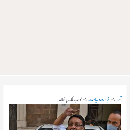
گھر
قیادت وسیاست
نواب ملک پر نشانہ