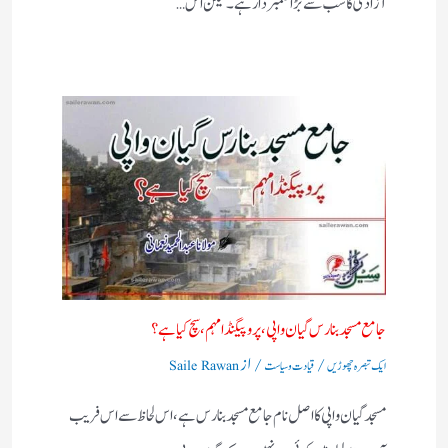
آزادی کا سب سے بڑا علمبردار ہے ۔ لیکن اس…
جامع مسجد بنارس گیان واپی، پروپیگنڈا مہم، سچ کیا ہے؟
/
/ از
ایک تبصرہ چھوڑیں
قیادت وسیاست
Saile Rawan
مسجد گیان واپی کا اصل نام جامع مسجد بنارس ہے، اس لحاظ سے اس فریب