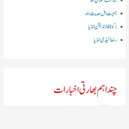
جماعت اسلامی ہند
جمعیت اہل حدیث ہند
زکوۃ فاؤنڈیشن انڈیا
رضا اکیڈمی انڈیا
چند اہم بھارتی اخبارات
روز نامہ ’’ دعوت نیوز ڈاٹ نٹ‘‘
روزنامہ ’’ منصف‘‘ حیدر آباد