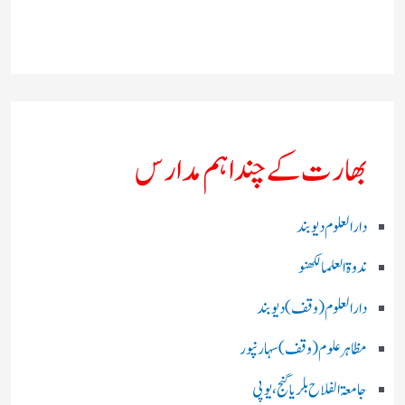
بھارت کے چند اہم مدارس
دارالعلوم دیوبند
ندوۃالعلما لکھنو
دارالعلوم (وقف)دیوبند
مظاہرعلوم (وقف)سہارنپور
جامعۃ الفلاح بلریاگنج،یوپی