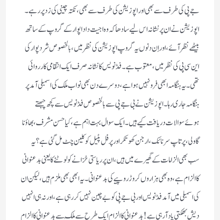
جے پی کی طرف سے بھی اور اپوزیشن کی طرف سے بھی ، نکتہ چینی کی زد پر رہے ۔
اپوزیشن نےان پر نشانہ اس لیے سادھا کہ وہ اجیت دادا پوار کے گروپ کے ساتھ
بیٹھے نظر آئے ، اور اِن دنوں یہ گروپ اپوزیشن کی نظر میں ، بالخصوص شرد پوار کی
این سی پی کی نظر میں ، معتوب ہے ۔ فڈنویس کا نشانہ صرف ایک انتقامی کارروائی
تھی ۔ یہ ہنگامہ ابھی فرو نہیں ہوا ہے ، دوسرے دن بھی نواب ملک کی اسمبلی آمد پر
ہنگامہ جاری رہا ۔ اپوزیشن نے بی جے پی سے بالخصوص فڈنویس سے کچھ چبھتے
ہوئے سوالات دریافت کیے ہیں ۔ ایک سوال بہت اہم ہے ، کیا حسن مشرف ، بھاؤنا
گاولی ، پرتاپ سرنائک ، ارجن کھوتکر اور پرفل پٹیل کو کلین چٹ مل گئی ہے ؟ یہ
سب بھی الزامات کے گھیرے میں ہیں ، ان پر ریاستی خزانے کو لوٹنے کا یعنی بدعنوانی
کا الزام ہے ، وہ بھی ہزاروں کروڑ روپیے کی بدعنوانی ۔ یہ ابھی بھی ملزم ہیں ، لیکن ان
کی اسمبلی میں آمد فڈنویس اور بی جے پی کو بے چین نہیں کر رہی ہے ، اور نہ ہی انہیں
دیش بھکتی یاد آ رہی ہے ! بدعنوانی کا الزام ایک طرح سے مُلک سے بدعنوانی کا الزام