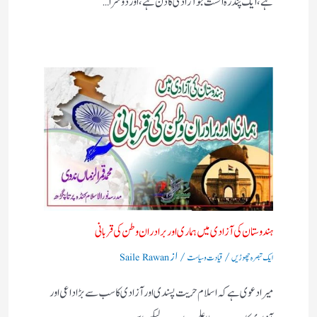
ہے،ایک پندرہ اگست جو آزادی کا دن ہے، اور دوسرا…
ہندوستان کی آزادی میں ہماری اور برادران وطن کی قربانی
/
/ از
ایک تبصرہ چھوڑیں
قیادت وسیاست
Saile Rawan
میرا دعوی ہے کہ اسلام حریت پسندی اور آزادی کا سب سے بڑا داعی اور