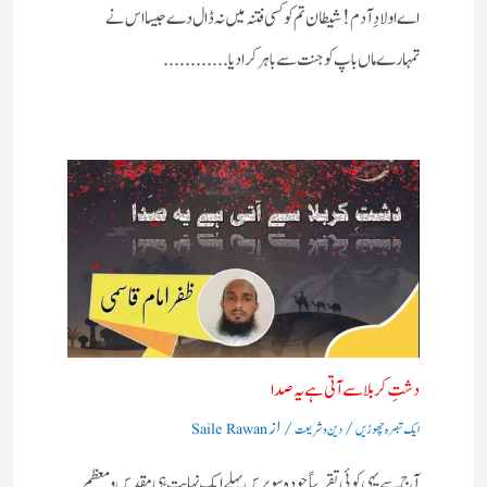
اے اولادِ آدم! شیطان تم کو کسی فتنہ میں نہ ڈال دے جیسا اس نے
تمہارے ماں باپ کو جنت سے باہر کرادیا............
دشتِ کربلا سے آتی ہے یہ صدا
/
/ از
ایک تبصرہ چھوڑیں
دین و شریعت
Saile Rawan
آج سے یہی کوئی تقریباً چودہ سو برس پہلے ایک نہایت ہی مقدس و معظم