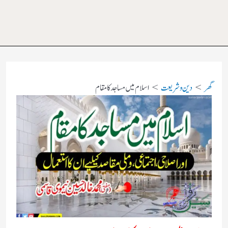
گھر
دین و شریعت
اسلام میں مساجد کا مقام