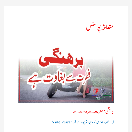
متعلقہ پوسٹس
برہنگی : فطرت سے بغاوت ہے
/
/ از
ایک تبصرہ چھوڑیں
دین و شریعت
Saile Rawan