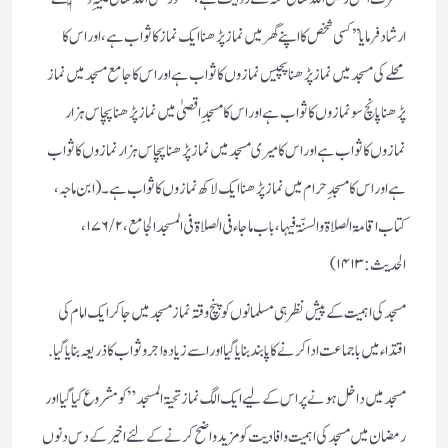
ارشاد فرمایا ’’کسی شخص کا اپنے گھر میں نماز پڑھنا ایک نماز کا ثواب ہے ،اور اس کا
محلے کی مسجد میں نماز پڑھنا پچیس نمازوں کا ثواب ہے اور ا س کا جامع مسجد میں نماز
پڑھنا پانچ سو نمازوں کا ثواب ہے اور اس کا مسجدِ اقصیٰ میں نماز پڑھنا پچاس ہزار
نمازوں کا ثواب ہے اور اس کا میری مسجد میں نماز پڑھنا پچاس ہزار نمازوں کا ثواب
ہے اور ا س کامسجدِ حرام میں نماز پڑھنا ایک لاکھ نمازوں کا ثواب ہے۔ (ابن ماجہ،
کتاب اقامۃ الصلاۃ والسنّۃ فیہا، باب ما جاء فی الصلاۃ فی المسجد الجامع، ۲ / ۱۷۶،
الحدیث: ۱۴۱۳)
مسجد کی اہمیت کے پیش نظر ہی مسلمانوں کو پنچ وقتہ نماز مسجد میں جاکر ایک امام کی
اقتداء میں باجماعت ادا کرنے کا پابند بنایا گیا اور اسے زیادہ اجر وثواب کا ذریعہ بنا یا گیا.
مسجد میں داخل ہونے پر اس کے لیے ایک الگ نماز تحیۃ المسجد ” کو مشروع کیا گیا اور
رمضان میں مسجد کی اہمیت و افادیت کو مزید واضح کرنے کے لئے اخیر کے دس دنوں