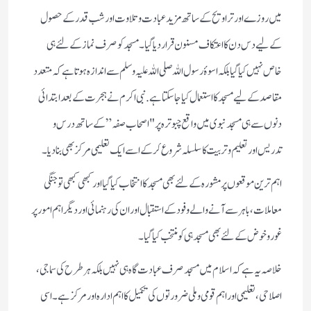
میں روزے اور تراویح کے ساتھ مزید عبادت و تلاوت اور شب قدر کے حصول
کے لیے دس دن کا اعتکاف مسنون قرار دیا گیا۔ مسجد کو صرف نماز کے لئے ہی
خاص نہیں کیا گیا بلکہ اسوۂ رسول اللہ صلی اللہ علیہ وسلم سے اندازہ ہوتا ہے کہ متعدد
مقاصد کے لیے مسجد کا استعمال کیا جاسکتا ہے. نبی اکرم نے ہجرت کے بعد ابتدائی
دنوں سے ہی مسجد نبوی میں واقع چبوترہ پر
"اصحاب صفہ” کے ساتھ درس و
تدریس اور تعلیم و تربیت کا سلسلہ شروع
کر کے اسے ایک تعلیمی مرکز بھی بنا دیا۔
اہم ترین موقعوں پر مشورہ کے لئے بھی مسجد کا انتخاب کیا گیا اور کبھی کبھی تو جنگی
معاملات ، باہر سے آنے والے وفود کے استقبال اور ان کی رہنمائی اور دیگر اہم امور پر
غور و خوض کے لئے بھی مسجد ہی کو منتخب کیا گیا۔
خلاصہ یہ ہے کہ اسلام میں مسجد صرف عبادت گاہ ہی نہیں بلکہ ہر طرح کی سماجی،
اصلاحی، تعلیمی اور اہم قومی وملی ضرورتوں کی تکمیل کا اہم ادارہ اور مرکز ہے ۔ اسی