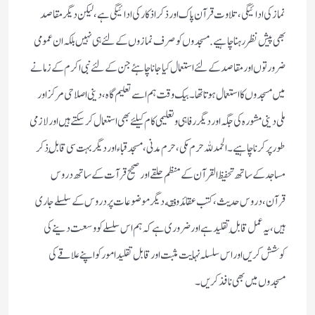
نماز کی ادائیگی، تلاوت قرآن پاک اور ذکر اذکار کی ادائیگی ہے، لیکن دیگر مقاصد
بھی پیش نظر رہنا چاہیے. مسجدوں کو صرف نمازوں کے لئے ہی نہیں بلکہ ان عمومی
ضرورتوں اور مقاصد کے لئے استعمال کیا جانا چاہئے جن کے لئے نبی اکرم کے زمانے
میں مسجدوں کا استعمال ہوتا تھا۔ بیک وقت ہم اسے تعلیم گاہ ،دینی اصلاحی مرکز اور
ملی دینی مشورہ کی جگہ اور دیگر رفاہی و تعلیمی کام کیلئے بھی استعمال کرسکتے ہیں اور لازمی
طور پر کرنا چاہیے ۔ الحمد للہ حرم مکی، حرم مدنی، مسجد قباء اور دیگر بہت سی قابلِ ذکر
مساجد کے ساتھ تحفیظ القرآن کے منظم حلقے اور صحیح قرآت کے ساتھ دروس
قرآن، دروس حدیث، کتب عقائد وفقه
دیگر موضوعات پر دروس کے سلسلے جاری
ہیں، یہ عمل قابلِ تقلید ہے اور ضروری ہے کہ ہم اس سلسلے کو وسعت دینے کی
کوشش کریں اور اس سلسلہ نہایت مثبت اور قابل تقلید امور کو اپنے علاقے کی
مسجدوں میں بھی نافذ کر یں۔