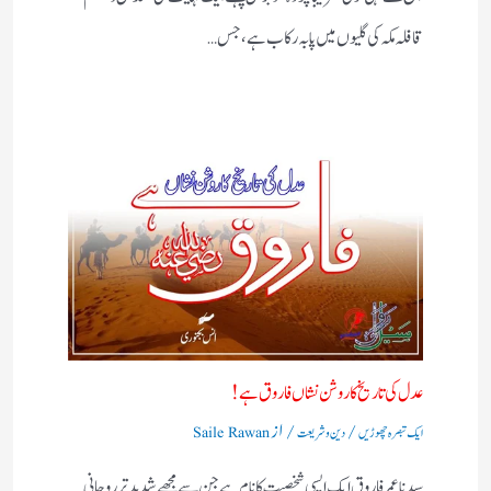
قافلہ مکہ کی گلیوں میں پا بہ رکاب ہے، جس…
عدل کی تاریخ کا روشن نشاں فاروق ہے!
/
/ از
ایک تبصرہ چھوڑیں
دین و شریعت
Saile Rawan
سیدنا عمر فاروق ایک ایسی شخصیت کا نام ہے جن سے مجھے شدید تر روحانی