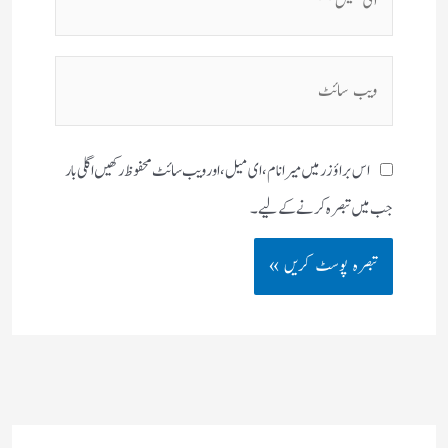
میل**
ویب
سائٹ
اس براؤزر میں میرا نام، ای میل، اور ویب سائٹ محفوظ رکھیں اگلی بار
جب میں تبصرہ کرنے کےلیے۔