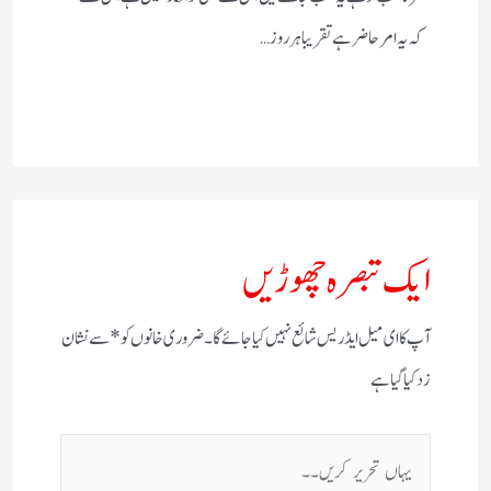
کہ یہ امر حاضر ہے تقریبا ہر روز…
ایک تبصرہ چھوڑیں
آپ کا ای میل ایڈریس شائع نہیں کیا جائے گا۔
ضروری خانوں کو
*
سے نشان
زد کیا گیا ہے
یہاں