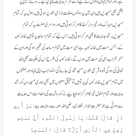
ہے. اور تمام جہان والوں کے لیے اسے مرکزِ ہدایت بنایا گیا ہے ۔ روئے زمین پر
جتنی بھی مسجدیں ہیں ان میں یہ دونوں صفات لازمی طور پر ہوتی ہیں، اول یہ کہ تمام
مسجدیں مبارک اور خیر وبرکت کا مرکز ہوتی ہیں اور دوسری صفت یہ کہ تمام
مسجدیں رشد ہدایت کا بھی مرکز ہوتی ہیں. اس لیے کہ تمام مساجد پرتو ہیں خانہ کعبہ
کے، جس سمت میں خانہ کعبہ ہے اسی سمت میں تمام مساجد کی تعمیر ہوگی اور ان کے
منبر محراب اسی کی سمت میں ہوں گے ، خانہ کعبہ کی طرح اس کی ملکیت بھی اللہ
تعالیٰ کی ہوگی تو وہ شرعی طور پر مسجد شمار کی جائے گی، لہٰذا جب اپنی بنیاد اور صفتوں
میں تمام مسجدیں خانہ کعبہ کی پرتو ہیں تو حقیقی معنوں میں بھی ہماری مسجدوں کو رشد
ہدایت اور تمام اعمال خیر کا مرکز ہونا چاہیے. مذکورہ آیت کی وضاحت اس حدیث
سے ہوتی ہے جو حضرت ابوذر غفاری رضی اللہ عنہ سے روایت ہے
:عَنْ أَبِي
ذَرٍّ قَالَ: قُلْتُ: يَا رَسُولَ اللَّهِ، أَيُّ مَسْجِدٍ
وُضِعَ فِي الْأَرْضِ أَوَّلُ؟ قَالَ: الْمَسْجِدُ