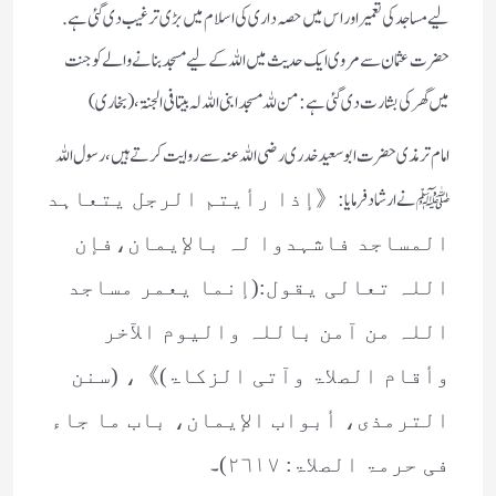
لیے مساجد کی تعمیر اور اس میں حصہ داری کی اسلام میں بڑی ترغیب دی گئی ہے.
حضرت عثمان سے مروی ایک حدیث میں اللہ کے لیے مسجد بنانے والے کو جنت
میں گھر کی بشارت دی گئی ہے :من للہ مسجدا بنی اللہ لہ بیتا فی الجنۃ ،(بخاری)
امام ترمذی حضرت ابو سعید خدری رضی اللہ عنہ سے روایت کرتے ہیں، رسول اللہ
ﷺ نے ارشاد فرمایا:
《إذا رأیتم الرجل یتعاہد
المساجد فاشہدوا لہ بالإیمان،فإن
اللہ تعالی یقول:(إنما یعمر مساجد
اللہ من آمن باللہ والیوم الآخر
وأقام الصلاۃ وآتی الزکاۃ)》، (سنن
الترمذی، أبواب الإیمان، باب ما جاء
۔
فی حرمۃ الصلاۃ: ٢٦١٧)