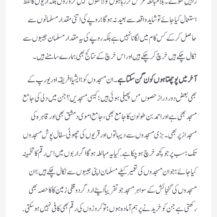
راہیں کھولے۔ بلا مبالغہ عرض کر رہاہوں کو لاکھوں نہیں کروڑوں بلکہ اریوں کالفظ
استعمال کیا جائے تو شاید واقعہ سے بعید نہ ہوگا؛ روپے کی اتنی مقدار مسلمانوں سے
حاصل کر کے کس کام میں لگانا نہیں ہے بلکہ روپے کی یہ مقدار مسلمان جیبوں سے
نکال چکے ہیں خرچ کرچکے ہیں اور
اس خرچ کے نتائج بھی ہمارے سامنے ہیں ۔
آخرمیں پوچھتا ہوں کون گن سکتا ہے
۔ ان مسجدوں کو؛ ایشیا افریقہ اور یورپ کے
بھی بعض دور دراز حصوں مں پھیلی ہوئی ہیں؛ کیسی مسجدیں ؟ جن میں دلی کی جامع
مسجد بھی ہے اور احمد بن طولون کا جامع بھی، جامع اموی دمشق بھی اور قاہرہ کی
مسجد از پر بھی۔ بڑی مسجدوں سے دیہاتوں اور قریوں کی چھوٹی سفال پوش مسجدوں
تک؛ سب پر جو کچھ خرچ ہو چکا ہے. کیا یہ مبالغہ ہوگا اگر اربوں میں اس رقم کا تخمینہ
کیا جائے؛ جوان مسجدوں کی تعمیر کیلے مسلمان اپنی جیبوں سے نکال چکے ہیں؛ ان
مسجدوں کی گنجائش کے سوا ہر مسجد جو تقریباً اپنے ارد گرد وقفی زمین کا کا حصہ بھی
رکھتی ہے جن کو خریدنے پر ہم آمادہ ہوں؛ تو کروڑوں کی رقم بھی کافی نہیں ہوسکتی.