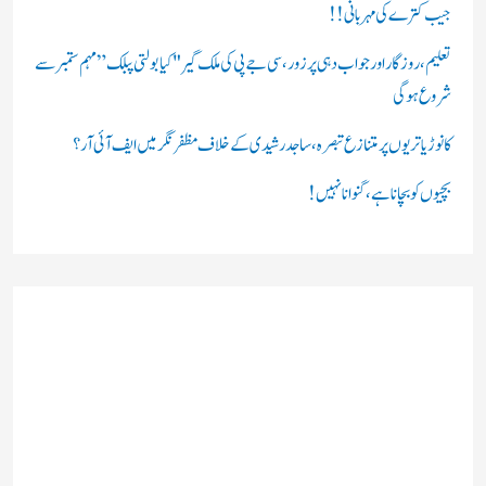
:
جیب کترے کی مہربانی !!
تعلیم، روزگار اور جواب دہی پر زور، سی جے پی کی ملک گیر "کیا بولتی پبلک” مہم ستمبر سے
شروع ہوگی
کانوڑ یاتریوں پر متنازع تبصرہ، ساجد رشیدی کے خلاف مظفرنگر میں ایف آئی آر؟
بچیوں کو بچانا ہے، گنوانا نہیں!