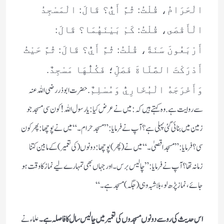
الْحَرَامُ، قُلْتُ: ثُمَّ أَيُّ؟ قَالَ: الْمَسْجِدُ
الْأَقْصَى، قُلْتُ: كَمْ بَيْنَهُمَا؟ قَالَ:
أَرْبَعُونَ سَنَةً، قُلْتُ: ثُمَّ أَيُّ؟ قَالَ: ثُمَّ حَيْثُ
أَدْرَكْتَ الصَّلَاةَ فَصَلِّ؛ فَكُلُّهَا مَسْجِدٌ.
حضرت ابو ذر رضی اللہ عنہ
وَأَخْرَجَهُ الْبُخَارِيُّ وَمُسْلِمٌ.
سے روایت ہے. وہ کہتے ہیں کہ :میں نے عرض کیا :یارسول اللہ ! کون سی مسجد جو
زمین میں بنائی گئی پہلی ہے؟ آپ نے فرمایا: ” مسجد حرام۔“ میں نے پوچھا: پھر کون
سی؟ فرمایا: ”مسجد اقصیٰ۔“ میں نے (پھر) پوچھا: دونوں (کی تعمیر) کے مابین کتنا
زمانہ تھا؟ آپ نے فرمایا: ”چالیس برس۔ اور جہاں بھی تمہارے لیے نماز کا وقت ہو
جائے، نماز پڑھ لو، بلاشبہ وہی (جگہ) مسجد ہے۔“
اس حدیث کی رو سے دونوں مسجدوں کی تعمیر میں چالیس سال کا فاصلہ ہے۔
علماء نے