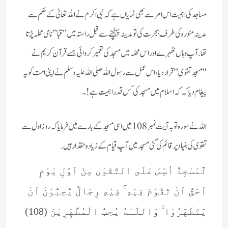
مساجد کی اہمیت اس امر سے بھی نمایاں ہے کہ نبی اکرم نے اللہ تعالیٰ کے حکم سے
مدینہ منورہ کی طرف ہجرت کی تو مدینہ پہنچنے سے قبل راستہ میں” قبا” نامی محلہ پڑتا
تھا. آپ وہاں ٹھہرے اور اس محلہ میں مسجد کی تعمیر کروائی جسے قرآن کریم نے
"مسجد تقوی” قرار دیا، اس عمل سے رسول اللہ صلی اللہ علیہ وسلم نے اپنی امت کو یہ
پیغام دیا کہ کہ اسلام میں مسجد کی کس قدر اہمیت ہے! ۔
اللہ نے سورہ توبہ آیت نمبر 108 میں اسی مسجد کے بارے میں فرمایا کہ روز اول سے
تقوی کی بنیاد پر قائم کی گئی مسجد میں آپ قیام کے زیادہ حقدار ہیں.
لَّمَسْجِدٌ اُسِّسَ عَلَى التَّقْوٰى مِنْ اَوَّلِ يَوْمٍ
اَحَقُّ اَنْ تَقُوْمَ فِيْهِ ۚ فِيْهِ رِجَالٌ يُّحِبُّوْنَ اَنْ
يَّتَطَهَّرُوْا ۚ وَاللّـٰهُ يُحِبُّ الْمُطَّهِّرِيْنَ (108)