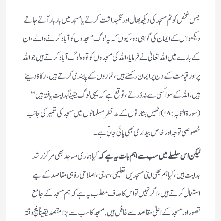
جس شخص کو تم مسجد کی دیکھ بھال اور نگہداشت کرتے یا مسجد میں بار بار آ تے جاتے
دیکھو اس کے ایمان کی گواہی دو، کیوں کہ یہ لوگ مسجدوں کو آباد کرنے والے، ان
کے بارے میں اللہ تعالیٰ نے فرمایا ،اللہ کی مسجدوں کو تو وہ لوگ آباد کرتے ہیں جو اللہ
پر اور قیامت کے دن پر ایمان رکھتے ہیں، نمازوں کے پابندی کرتے ہیں، زکاۃ دیتے
ہیں، اللہ کے سوا کسی سے نہ ڈرتے، توقع ہے کہ یہی لوگ یقیناً ہدایت یافتہ ہیں“
(سورۃ التوبہ: ۱۸)
انھیں بشارتوں کے مدنظر مسلمانوں میں مسجد کی تعمیر کی جانب
خصوصی توجہ اور خاص بیداری بھی پائی جاتی ہے۔
لیکن اس سلسلے میں سب سے اہم بات یہ ہے کہ
کیا ہماری مساجد بھی مرکز رشد
ہدایت ہیں، کیا ہم بھی اپنی مسجدیں تعلیمی، سماجی ،اصلاحی رفاہی مقاصد کے لیے
استعمال کرتے ہیں، اگر نہیں تو اس کا صاف مطلب یہ ہے کہ ہم مسجد کے جامع
تصور اور مسجد کے اعلیٰ مقاصد سے غافل ہیں. مسجد کا سب سے بڑا مقصد یقیناً پنج وقتہ