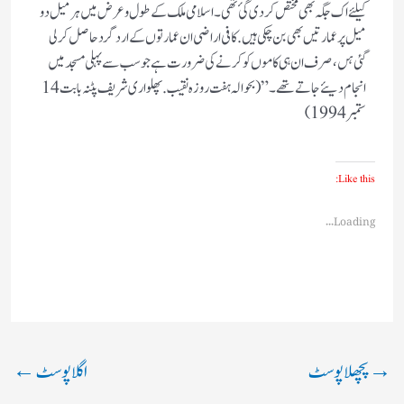
کیلئے اک جگہ بھی مختص کردی گئ تھی۔ اسلامی ملک کےطول و عرض میں ہر میل دو
میل پر عمارتیں بھی بن چکی ہیں. کافی اراضی ان عمارتوں کے ارد گرد حاصل کر لی
گئی ہں، صرف ان ہی کا موں کو کرنے کی ضرورت ہے جو سب سے پہلی مسجد میں
انجام دیئے جاتے تھے۔” (بحوالہ ہفت روزہ نقیب. پھلواری شریف پٹنہ بابت 14
ستمبر 1994)
Like this:
Loading...
→
پچھلا پوسٹ
اگلا پوسٹ
←