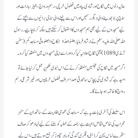
حالیہ دنوں میں نکاح اور شادی بیاہ میں فضول خرچی، رسم و رواج ، جہیز، بارات اور
سماج پر بوجھ بنے والی دیگر رسمیں اور اس سے پنپنے والی سماجی برائیوں سے بچنے کے
لیے مسجدوں کے لیے بھی ہم مسجدوں کا استعمال کرسکتے ہیں، بلکہ کرنا چاہیے. رسول
اللہ صلی اللہ علیہ وسلم نے ارشاد فرمایا. اعلنوا ھذا النکاح واجعلوہ فی مساجدکم. (سنن
ترمذی 1089) یعنی نکاح اعلانیہ کیا کرو اور اسے اپنی مسجدوں میں منعقد کیا کرو۔
اگر مسجد میں نکاح کی مجلسیں منعقد کرنے کے اس نبوی حکم پر عمل کرلیا جائے تو
امید ہے کہ شادی کی پچاس ساٹھ فی صد اسراف فضول خرچیوں اور غیر شرعی رسم
رواج کا خاتمہ ہوجائے گا۔
اس سلسلے کی آخری بات یہ ہے کہ مساجد کی عمومی افادیت کے ساتھ ان کے منبر
محراب کی خاص الخاص اہمیت ہے، جمعہ کے خطبہ کو سننے کے لیے نہا دھو کر صاف
ستھرے لباس پہن کر ذہنی وفکری گندگی کو باہر چھوڑ کر جمع ہوتے ہیں، اس لیے