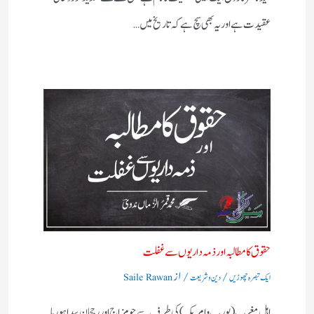
عقیدت ہے اور یہ بھی سچ ہے کہ تاریخ میں…
حقوق کا مطالبہ اور ذمہ داریوں سے غفلت
/
/ از
ایک تبصرہ چھوڑیں
دین و شریعت
Saile Rawan
اہل مغرب (یورپ و امریکہ)کی طرف سے جو مزاج اور رجحان پیدا ہورہا