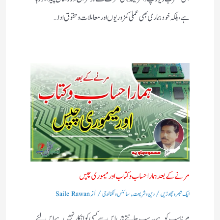
ہے، بلکہ خود ہماری بھی عملی کمزوریوں اور معاملات و حقوق ادا…
مرنے کے بعد ہمارا حساب وکتاب اور میموری چپس
/
,
/ از
ایک تبصرہ چھوڑیں
دین و شریعت
سائنس و ٹکنالوجی
Saile Rawan
مرنا سب کو ہے یہ سب جانتے ہیں اس سے کسی کو انکار نہیں ہے اس لئے