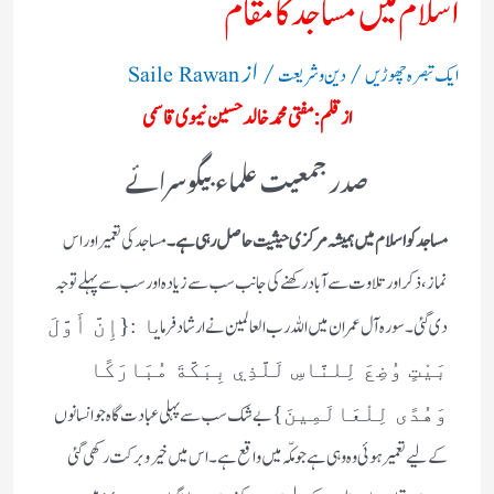
اسلام میں مساجد کا مقام
/
/ از
ایک تبصرہ چھوڑیں
دین و شریعت
Saile Rawan
از قلم:مفتی محمد خالد حسین نیموی قاسمی
صدر جمعیت علماء بیگوسرائے
مساجد کو اسلام میں ہمیشہ مرکزی حیثیت حاصل رہی ہے۔
مساجد کی تعمیر اور اس
نماز، ذکر اور تلاوت سے آباد رکھنے کی جانب سب سے زیادہ اور سب سے پہلے توجہ
دی گئی ۔ سورہ آل عمران میں اللہ رب العالمین نے ارشاد فرمای
ا :{إِنَّ أَوَّلَ
بَيْتٍ وُضِعَ لِلنَّاسِ لَلَّذِي بِبَكَّةَ مُبَارَكًا
بے شک سب سے پہلی عبادت گا ہ جو انسانوں
وَهُدًى لِلْعَالَمِينَ}
کے لیے تعمیر ہوئی وہ وہی ہے جو مکّہ میں واقع ہے۔ اس میں خیر و برکت رکھی گئی