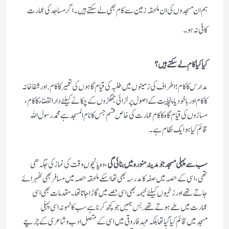
ہم ان مسجدوں کی ان ملحقہ زمین سے کام بھی لےسکتےہیں۔ اگر مساجد کی عمارت
کافی نہ ہو۔
کیا کیا کام لے سکتے ہیں؟
مدارس کا کام؛ اطراف کی زمینوں میں طلبہ کی قیام گاہوں کی تعمیر کاکام. اور شفاخانہ
کا کام اور باخود یا پنچایت کے اصول پر لڑائی جھگڑوں کے چکانے کیلئے دارالقضاء کا کام،
مسازوں کی قیام گاہ کا کام عمارت کی خاص قسم جس کا نام المسجد ہے محمد رسول اللہ
قائم کیا ہو ایک نظام ہے۔
سب سے پہلی مسجد جو مدینہ منورہ میں بنائی گی
، وہ پانچوں وقت کی نماز کی جگہ ھی
تھی، اسی کے حصہ میں صفہ کا مدرسہ بھی تھا اسکے ملحقہ حصہ میں مسافر بھی ٹھہرائے
جاتے تھے اور زخمیوں کیلئے خیمہ بھی اسی حصے میں گاڑا جاتا تھا۔ مقدمات بھی اسی
عمارت میں طے ہوتے تھے. بس ہمیں جو کچھ کرنا ہے سب کانمونہ اسی پہلی
مسجدمیں قائم کیا گیا تھا بلکہ عہد فاروقی میں اسی کے متصل ادب و شاعری کے چرچے