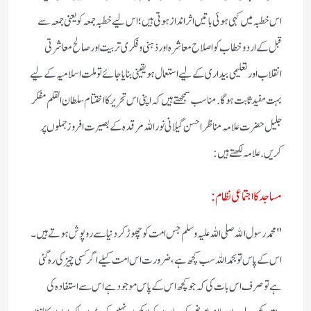
اس خطبہ میں کہی ہوئی باتیں اثر انداز ہوتی ہیں؛ اس لیے خطبہ جمعہ کو یعنی جمعہ سے
قبل کے اردو خطاب کو اصلاح معاشرہ اور ذہنی وفکری تربیت اور صالح معاشرتی
انقلاب اور تعلیمی بیداری کے لیے استعمال ہو یقینی بنایا جائے تو ملت اسلامیہ کے لیے
بہت مفید ثابت ہوگا. مناسب سمجھتے ہیں کہ اپنی اس تحریر کا اختتام سلطان القلم مفکر
جلیل حضرت علامہ مناظر احسن گیلانی نوراللہ مرقدہ کے بصیرت افروز جملوں پر
کریں. علامہ لکھتے ہیں:
مساجد کا اجتماعی نظام:
"محمد رسول الله صلی اللہ علیہ وسلم جس امت کو چھوڑ کر دنیا سے روپوش ہوتے ہیں۔
اس کے پاس تو بحمد اللہ سب کچھ ہے، ضرور ت اس امت کیلے اگرکسی چیز کی رہ گئی
ہے تو صرف اس بات کی کہ جو کچھ اس کے پاس موجود ہے اس سے استفادہ کی