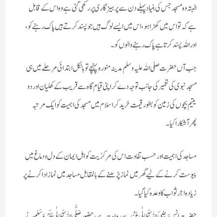
البتہ وہ مسجد جس کی بنیاد پہلے دن سے پرہیزگاری پر رکھی گئی ہے وہ اس کے قابل
ہے کہ تو اس میں کھڑا ہو، اس میں ایسے لوگ ہیں جو پسند کرتے ہیں پاک رہنے کو،
اور اللہ پسند کرتا ہے پاک رہنے والوں کو۔
جب آں حضرت صلی اللہ علیہ وسلم مدینہ منورہ پہنچے تو بالکل ابتدائی مرحلے میں ہی
مسجد نبوی کی تعمیر کی جانب توجہ دے کر اپنی قیام گاہ سے قریب کے کھلیان اور دو
یتیم بچوں کی زمین کو بطور قیمت خرید کر اسلام میں مسجد کی اہمیت کو ایک مرتبہ
پھر
آشکارا کیا۔
مساجد کی اہمیت اور حسب تفاوت اس کی مرکزیت کو اہل ایمان کے دل و دماغ میں
پیوست کرنے کے لیے گھر میں نماز پڑھنے کے بالمقابل مساجد میں نماز ادا کرنے پر
زیادہ اجر ثواب کا وعدہ کیا گیا۔
حضرت انس رَضِیَ اللہُ تَعَالٰی عَنْہُ سے روایت ہے، حضور صَلَّی اللہُ تَعَالٰی عَلَیْہِ وَسَلَّمَ نے