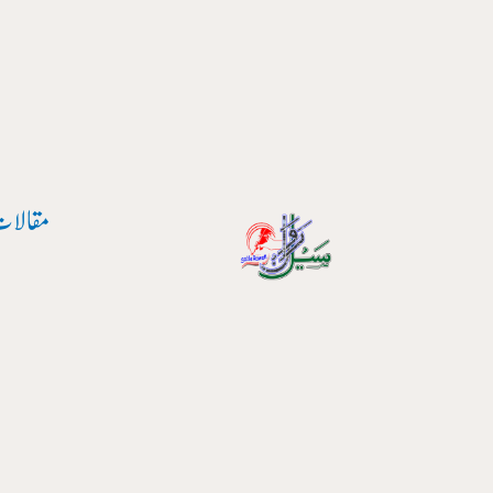
پوسٹ
واد
نیویگیشن
ر
ائیں۔
مقالات