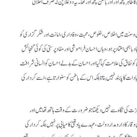
 ظاہر کچھ اور اور باطن کچھ اور تھا۔ یہ دوغلا پن نہ صرف اخلاقی
ن و سنت میں اخلاص، خلوص، محبت، وفاداری، امانت اور شکرگزاری کو
ہمی اعتماد پر ہو، وہاں احسان فراموشی اور مفاد پرستی کی کوئی گنجائش
کو نفاق کی علامت کہا گیا اور احسان کے بدلے احسان کو انسانی شرافت
ادات کا پابند نہیں بناتا بلکہ اس کے باطن کو سنوارتا ہے، اسے کردار کی
عزت کی نگاہ سے نہیں دیکھتا جو ضرورت کے وقت ہاتھ تھامیں اور
ر کا دارومدار دولت، عہدے یا وقتی کامیابی پر نہیں بلکہ کردار کی