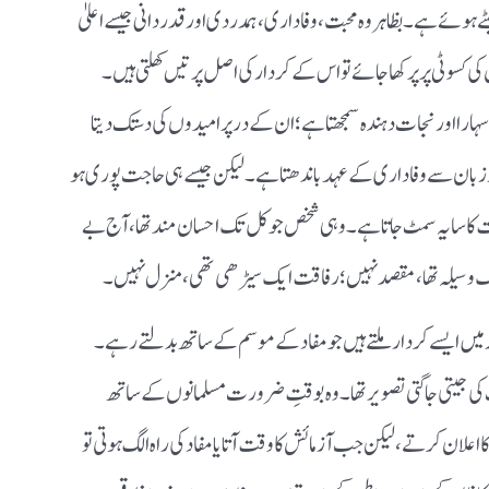
ہوئے ہے۔ بظاہر وہ محبت، وفاداری، ہمدردی اور قدردانی جیسے اعلیٰ
 کسوٹی پر پرکھا جائے تو اس کے کردار کی اصل پرتیں کھلتی ہیں۔
ا اور نجات دہندہ سمجھتا ہے؛ ان کے در پر امیدوں کی دستک دیتا
زبان سے وفاداری کے عہد باندھتا ہے۔ لیکن جیسے ہی حاجت پوری ہو
قت کا سایہ سمٹ جاتا ہے۔ وہی شخص جو کل تک احسان مند تھا، آج بے
یک وسیلہ تھا، مقصد نہیں؛ رفاقت ایک سیڑھی تھی، منزل نہیں۔
 دور میں ایسے کردار ملتے ہیں جو مفاد کے موسم کے ساتھ بدلتے رہے۔
ت کی جیتی جاگتی تصویر تھا۔ وہ بوقتِ ضرورت مسلمانوں کے ساتھ
یت کا اعلان کرتے، لیکن جب آزمائش کا وقت آتا یا مفاد کی راہ الگ ہوتی تو