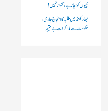
بچیوں کو بچانا ہے، گنوانا نہیں!
جھارکھنڈ میں طلبہ کا احتجاج جاری،
حکومت سے مذاکرات بے نتیجہ