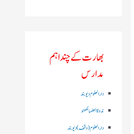
بھارت کے چند اہم
مدارس
دارالعلوم دیوبند
ندوۃالعلما لکھنو
دارالعلوم (وقف)دیوبند