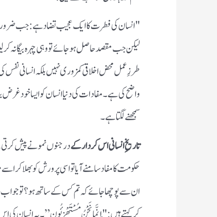
"انسان کی فطرت کا ایک عجیب تضاد ہے: جب ضرورت ہو ت
لیکن جب مقصد حاصل ہوجائے تو وہی چہرہ بیگانہ کر ل
طرزِ عمل محض اخلاقی کمزوری نہیں بلکہ انسانی نفس کی وہ تا
واضح کی ہے۔ مفادات کی دنیا انسان کو ایسا خود غرض بن
سمجھنے لگتا ہے۔
تاریخِ انسانی اس کردار کے
درجنوں نمونے پیش کرتی ہے
حکومت کا مفاد سامنے آیا تو اسی پرورش کو بھلا کر اسے
ان سے پوچھا جائے کہ تم کس کے ساتھ ہو؟ تو جواب دیتے 
کر کہتے ہیں: "إِنَّمَا نَحْنُ مُسْتَهْزِئُون”۔ یہ انس