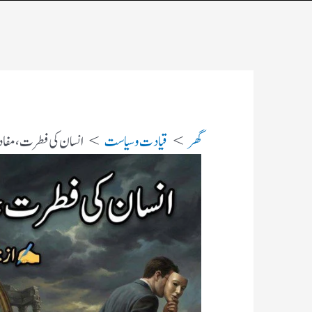
گھر
قیادت وسیاست
انسان کی فطرت، مفاد پ