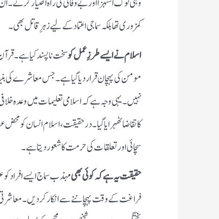
وہی لوگ استہزا اور بے وفائی کی راہ اختیار کرتے۔ ان کا
کمزوری تھا بلکہ سماجی اعتماد کے لیے زہرِ قاتل بھی۔
اسلام نے ایسے طرزِ عمل کو
سخت ناپسند کیا ہے۔ قرآ
مومن کی پہچان قرار دیا گیا ہے۔ جس معاشرے کی بنیاد با
نہیں۔ یہی وجہ ہے کہ اسلامی تعلیمات میں وعدہ خلافی 
کا تقاضا ٹھہرایا گیا۔ درحقیقت، اسلام انسان کو محض عب
سچائی اور تعلقات کی حرمت کا شعور دیتا ہے۔
حقیقت یہ ہے کہ کوئی بھی
مہذب سماج ایسے افراد کو 
فراغت کے وقت پہچاننے سے انکار کر دیں۔ معاشرتی وقا