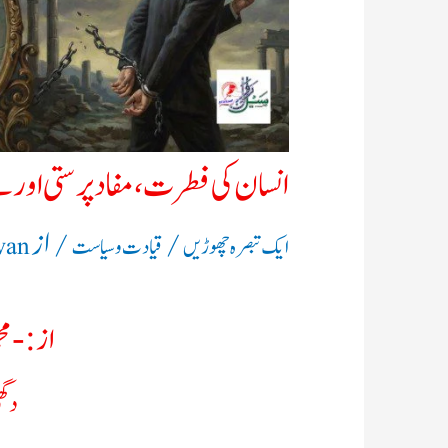
انسان کی فطرت، مفاد پرستی اور ب
/
/ از
ایک تبصرہ چھوڑیں
قیادت وسیاست
wan
از:- مح
دگھ