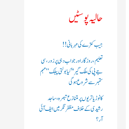
ک
حالیہ پوسٹیں
ر
ی
جیب کترے کی مہربانی !!
ں
تعلیم، روزگار اور جواب دہی پر زور، سی
:
جے پی کی ملک گیر "کیا بولتی پبلک” مہم
ستمبر سے شروع ہوگی
کانوڑ یاتریوں پر متنازع تبصرہ، ساجد
رشیدی کے خلاف مظفرنگر میں ایف آئی
آر؟