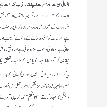
انسانی طبیعت اور فطرت اپنے اندر
عجیب تضادات سمیٹے 
اوصاف کا دعوے دار ہے، مگر جب امتحان اور آزمائش کی
ضرورت کے لمحوں میں وہ دوسروں کو سایۂ عاطفت، سہار
ہے، تعلقات کو مضبوط بنانے کے دعوے کرتا ہے اور 
جاتی ہے، مفاد کی دھوپ تیز ہو جاتی ہے اور وقتی رفا
نیاز بن کر گزر جاتا ہے۔ گویا اس کے نزدیک تعلق ا
یہ کرادر اور رویہ کوئی نیا نہیں۔ تاریخ انسانی کے ہر
خصوصاً عہدِ نبوی میں منافقین کا طرزِ عمل اسی فطر
وابستگی کا اظہار کرتے، “اَنَا مَعَکُمْ” کہہ کر اپنی شمول