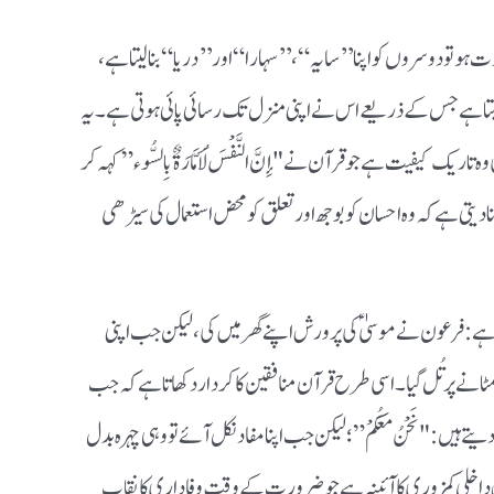
و دوسروں کو اپنا ’’سایہ“، ’’سہارا“ اور ’’دریا“ بنا لیتا ہے،
یتا ہے جس کے ذریعے اس نے اپنی منزل تک رسائی پائی ہوتی ہے۔ یہ
ریک کیفیت ہے جو قرآن نے "إِنَّ النَّفْسَ لَأَمَّارَةٌ بِالسُّوء” کہہ کر
ا دیتی ہے کہ وہ احسان کو بوجھ اور تعلق کو محض استعمال کی سیڑھی
: فرعون نے موسیٰؑ کی پرورش اپنے گھر میں کی، لیکن جب اپنی
 مٹانے پر تُل گیا۔ اسی طرح قرآن منافقین کا کردار دکھاتا ہے کہ جب
ہیں: "نَحْنُ مَعَكُمْ”؛ لیکن جب اپنا مفاد نکل آئے تو وہی چہرہ بدل
ان کی اس داخلی کمزوری کا آئینہ ہے جو ضرورت کے وقت وفاداری کا نقاب