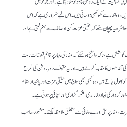
پنی انسانیت کے ایک روشن پہلو کو مٹا دیتا ہے۔ اور جو قومیں
یں، وہ اندر سے کھوکھلی ہو جاتی ہیں۔ اس لیے ضروری ہے کہ اس
عاشرہ یہ پہچان سکے کہ حقیقی عزت کن اوصاف سے جنم لیتی ہے اور
ایک کوشش ہے،تاکہ واضح ہو سکے کہ مفاد کی بنیاد پر قائم تعلقات ریت
کی آندھیوں کا مقابلہ کرتے ہیں۔ اور یہ حقیقت روزِ روشن کی طرح
ول جاتے ہیں، وہ کبھی بھی سماج میں حقیقی عزت اور پائیدار مقام
 کردار کی بنیاد وفاداری، شکرگزاری اور سچائی پر ہوتی ہے۔
ت، مفاد پرستی اور بے وفائی سے متعلق ملاحظہ کیجئے ۔ مشہور صاحب