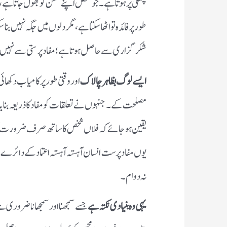
پختگی پر ہوتا ہے۔ جو شخص اپنے محسن کو بھول جاتا ہے،
طور پر فائدہ تو اٹھا سکتا ہے، مگر دلوں میں جگہ نہیں 
شکرگزاری سے حاصل ہوتا ہے؛ مفاد پرستی سے نہیں
ایسے لوگ بظاہر چالاک
اور وقتی طور پر کامیاب دکھائی
مصلحت کے۔ جنہوں نے تعلقات کو مفاد کا ذریعہ بنایا، 
یقین ہو جائے کہ فلاں شخص کا ساتھ صرف ضرورت تک م
یوں مفاد پرست انسان آہستہ آہستہ اعتماد کے دائرے س
نہ دوام۔
یہی وہ بنیادی نکتہ ہے
جسے سمجھنا اور سمجھانا ضروری ہ