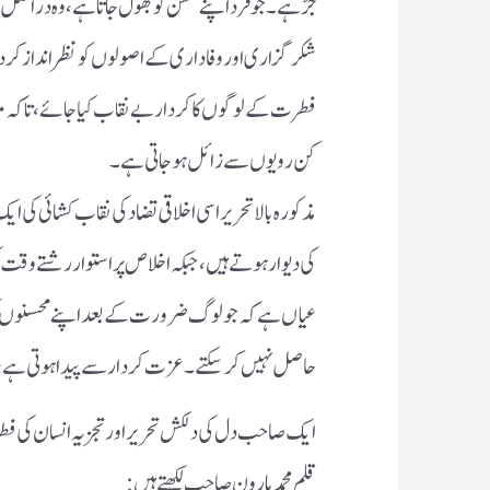
جڑ ہے۔ جو فرد اپنے محسن کو بھول جاتا ہے، وہ دراصل ا
شکرگزاری اور وفاداری کے اصولوں کو نظر انداز کر د
فطرت کے لوگوں کا کردار بے نقاب کیا جائے، تاکہ م
کن رویوں سے زائل ہو جاتی ہے۔
مذکورہ بالا تحریر اسی اخلاقی تضاد کی نقاب کشائی کی 
کی دیوار ہوتے ہیں، جبکہ اخلاص پر استوار رشتے وقت 
عیاں ہے کہ جو لوگ ضرورت کے بعد اپنے محسنوں کو بھ
حاصل نہیں کر سکتے۔ عزت کردار سے پیدا ہوتی ہے، اور
ایک صاحب دل کی دلکش تحریر اور تجزیہ انسان کی فطر
قلم محمد ہارون صاحب لکھتے ہیں: