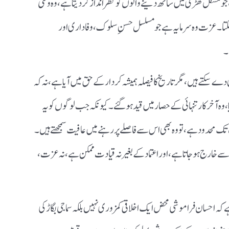
 جو مشکل گھڑی میں ساتھ دینے والوں کو نظر انداز کر دیتا ہے، وہ وقتی
بنا سکتا۔ عزت وہ سرمایہ ہے جو مسلسل حسنِ سلوک، وفاداری اور
۔
 دے سکتے ہیں، مگر تاریخ کا فیصلہ ہمیشہ کردار کے حق میں آیا ہے، نہ کہ
وہ آخرکار تنہائی کے حصار میں قید ہو گئے۔ کیونکہ جب لوگوں کو یہ
حدود ہے، تو وہ بھی اس سے فاصلے پر رہنے میں عافیت سمجھتے ہیں۔
ے خارج ہو جاتا ہے، اور اعتماد کے بغیر نہ قیادت ممکن ہے، نہ عزت،
ے کہ احسان فراموشی محض ایک اخلاقی کمزوری نہیں بلکہ سماجی بگاڑ کی