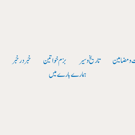
 و مضامین
تاریخ وسیر
بزم خواتین
خبر در خبر
و
ہمارے بارے میں