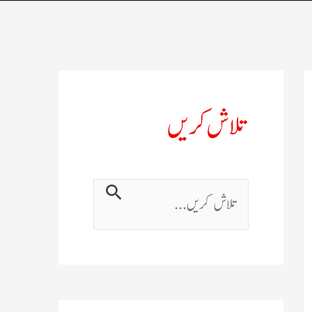
تلاش کریں
ت
ل
ا
ش