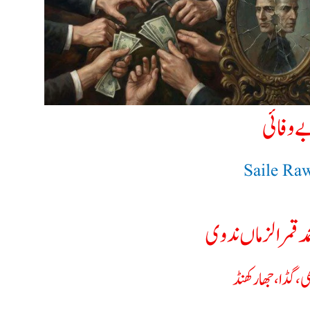
ے وفائی
Saile Ra
مد قمر الزماں ندوی
ی، گڈا، جھارکھنڈ