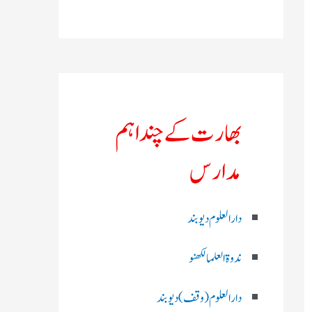
بھارت کے چند اہم
مدارس
دارالعلوم دیوبند
ندوۃالعلما لکھنو
دارالعلوم (وقف)دیوبند