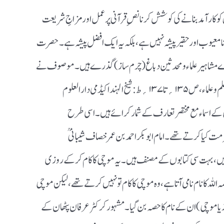
کو کارآمدبنانے کی کوشش کرنانصِ قرآنی پر عمل اورمزاجِ شریعت
 معیوب اورحقیر پیشہ نہیں ہے،بلکہ یہ ایک افضل پیشہ ہے۔حصرت
ڑے مشاہیرعلماء ومحدثین دباغ(چرم ساز)گذرے ہیں ۔ موصوف نے
اپنی کتاب(مسلمانوں کے ہرطبقہ میں اورہرپیشہ میں علم وعلماء،ص۱۳۵؍تا۱۳۷؍ ط:شیخ الہند اکیڈمی دارالعلوم
محدثین کے اسماء مع مختصرتعارف کے شمارکرائے ہیں۔اسی طرح
کیا کرتے تھے۔امام ابوبکراحمدبن عمر خصاف شیبانیؒ
التلامذہ ہیں، بہت سی کتابوں کےمصنف ہیں۔یہ موچی کاکام کرکے روزی
للہ کانام نامی آتاہے، وہ موچی کاکام تونہیں کرتے تھے،لیکن موچی
اسازیاموچی)ان کے نام کاحصہ بن گیا۔ مشہورکرکٹرعرفان پٹھان کے