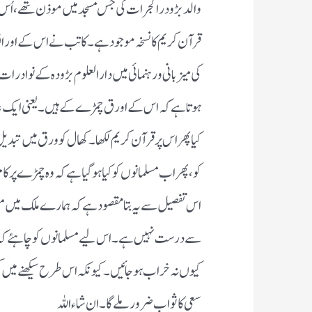
والدبڑودرا گجرات کی جس مسجدمیں موذن تھے ، اُس م
قرآن کریم کانسخہ موجود ہے۔کاتب نےاس کے اوراق خ
کی میزبانی ورہنمائی میں دارالعلوم بڑودہ کے نوادر
ہوتاہے کہ اس کے اورق چمڑے کے ہیں۔یعنی ایک ع
کیاپھر اس پرقرآن کریم لکھا۔کھال کوورق میں تبدیل 
کو،پھراب مسلمانوں کوکیاہوگیا ہے کہ وہ چمڑے پرکام(Works)کرنے کو معیوب سمجھتے ہ
اس تفصیل سے یہ بتا مقصودہے کہ ہمارے ملک میں مسل
سے درست نہیں ہے۔ اس لیے مسلمانوں کوچاہئے کہ ہر
کیوں نہ خراب ہوجائیں۔کیونکہ اس طرح سیکھنے میں کم
سعی کاثواب ضرور ملے گا۔ان شا ءاللہ