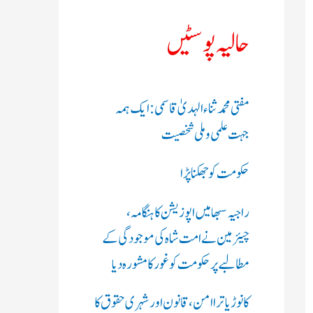
ک
حالیہ پوسٹیں
ر
ی
مفتی محمد ثناء الہدیٰ قاسمی: ایک ہمہ
ں
جہت علمی و ملی شخصیت
:
حکومت کو جھکنا پڑا
راجیہ سبھا میں اپوزیشن کا ہنگامہ،
چیئرمین نے امت شاہ کی موجودگی کے
مطالبے پر حکومت کو غور کا مشورہ دیا
کانوڑ یاترا امن،قانون اور شہری حقوق کا