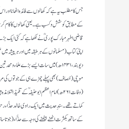
جس کامطلب یہ ہے کہ کھالوں سے فائدہ اٹھانااور اس 
کے مطابق کوشش وکسب ہے۔ یعنی کھالوں کاکام کرنا
قاضی اطہرمبارک پوریؒ نے لکھاہے کہ کئی ایک ب
دیوبند،۱۴۳۱ھ)میں سات ایسے بڑے علماء و
موچی(خصاف) بھی پہلے چمڑے ہی کے جوتوں کی مرمت 
(وفات۲۶۱ھ)امام اعظم ابو حنیفہؒ کے تلمیذ
کماتے تھے۔سندِحدیث میں ایک راوی خالدحذَّاء رحمہ ا
کے ساتھ بکثرت اٹھنے بیٹھنے کی وجہ سے حذَّاء(جوت