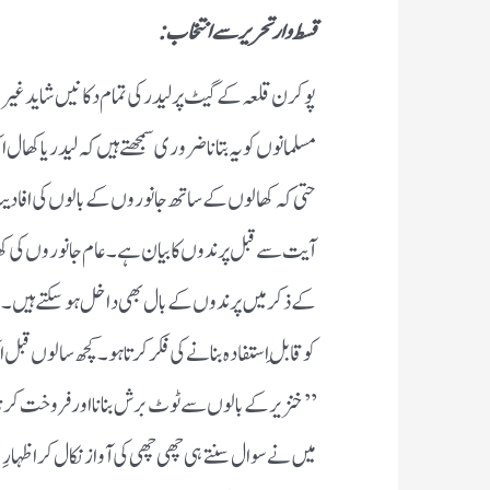
قسط وار تحریر سے انتخاب:
پوکرن قلعہ کے گیٹ پرلیدر کی تمام دکانیں شایدغیر 
مسلمانوں کو یہ بتانا ضروری سمجھتے ہیں کہ لیدریاکھال
آیت سے قبل پرندوں کابیان ہے۔ عام جانوروں کی 
کے ذکرمیں پرندوں کے بال بھی داخل ہوسکتے ہیں ۔م
کوقابلِ استفادہ بنانے کی فکرکرتاہو۔کچھ سالوں قبل
’’خنزیر کے بالوں سے ٹوٹ برش بنانا اورفروخت کر
میں نے سوال سنتے ہی چھی چھی کی آوازنکال کر اظ