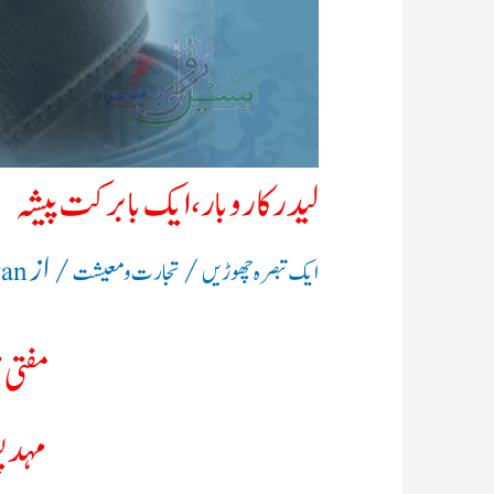
لیدرکاروبار،ایک بابرکت پیشہ
/
/ از
ایک تبصرہ چھوڑیں
تجارت و معیشت
wan
مفتی 
مہدپو