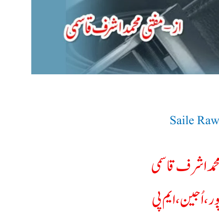
Saile Ra
محمداشرف قاسمی
ر،اُجین،ایم پی