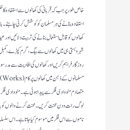
خاص طورپرجب کہ قربانی کی کھالوں سے استفادہ کاح
استفادہ بنانے کی ہرمسلمان کوکوشش کرنی چاہئے ۔بال
کھالوں کوقابلِ استعمال بنانے کی تربیت دلائیں اور
شہر وبستی ہی میں کھالوں سے بیگ،گرم کپڑے،کمبل، 
روزگارفراہم کریں اورکھالوں کی افادیت سے مدرسوں 
مسل
متصادم منووادی فکر سے پیداہوئی ہے۔ منووادی فکر ی
لوگ رات ودن محنت کریں۔ محنت کرنے والوں کو ب
ناموں سے اس فکرمیں موسوم کیاجاتاہے۔ اس سلسلہ 