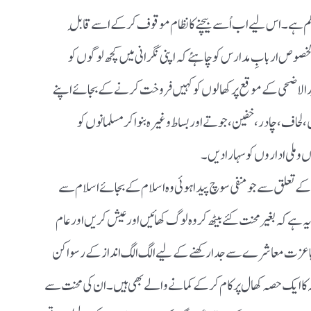
کم ہے۔اس لیے اب اُسے بیچنے کا نظام موقوف کرکے اسے قابلِ
خصوص اربابِ مدارس کوچاہئے کہ اپنی نگرانی میں کچھ لوگوں کو
 عیدالاضحی کے موقع پر کھالوں کو کہیں فروخت کرنے کے بجائے اپنے
لحاف،چادر،خفین، جوتے اوربساط وغیرہ بنواکر مسلمانوں کو
وملی اداروں کو سہارا دیں۔
مانوں کے ذہن میں کھالوں پر کام(Works) کے تعلق سے جو منفی سوچ پیدا ہوئی وہ اسلام کے بجائے اسلام سے
ہ ہےکہ بغیر محنت کئے بیٹھ کروہ لوگ کھائیں اورعیش کریں اور عام
اعزت معاشرے سے جدا رکھنے کے لیے الگ الگ انداز کے رسواکن
کا ایک حصہ کھال پرکام کرکے کمانے والے بھی ہیں۔ان کی محنت سے