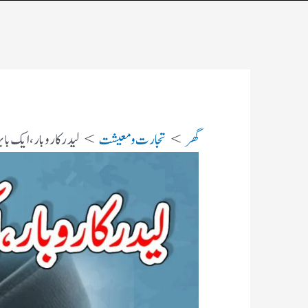
گھر
تجارت و معیشت
لیدرکاروبار،ایک باب