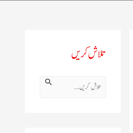
تلاش کریں
ت
ل
ا
ش