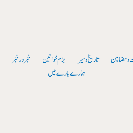
 و مضامین
تاریخ وسیر
بزم خواتین
خبر در خبر
و
ہمارے بارے میں