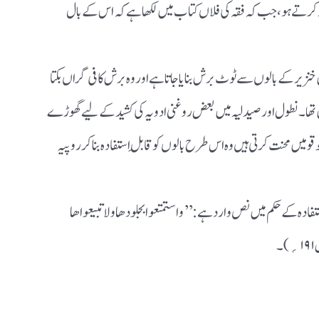
کرتے ہو،جب کہ فقہ کی فلاں کتاب میں لکھا ہے کہ اس کے بال
نزیر کے بالوں سے ٹوٹ برش بنایاجاتاہے اور وہ برش کافی گراں بکتا
میں تھا۔نطول اورصیدلیہ میں بعض روغنی ادویہ کی کشیدکے لیے گھوڑے
یں محنت کرتی ہیں وہ اس طرح بالوں کو قابلِ استفادہ بناکر روپیہ
ستفادہ کےحکم میں نص وارد ہے :’’واستمتعوابجلودھاولا تبیعواھا