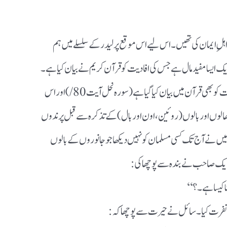
اہلِ ایمان کی تھیں۔اس لیے اس موقع پرلیدر کے سلسلے میں ہم
 ایک ایسامفید مال ہے جس کی افادیت کو قرآن کریم نے بیان کیا ہے۔
حتی کہ کھالوں کے ساتھ جانوروں کے بالوں کی افادیت کوبھی قرآن میں بیان کیاگیا ہے(سورہ نحل آیت 80/)اوراس
کھالوں اور بالوں(روئین،اون اور بال)کے تذکرہ سے قبل پرندوں
یں نے آج تک کسی مسلمان کونہیں دیکھا جوجانوروں کے بالوں
 ایک صاحب نے بندہ سے پوچھا کی:
ناکیساہے۔؟‘‘
ہارِنفرت کیا۔سائل نےحیرت سے پوچھا کہ: