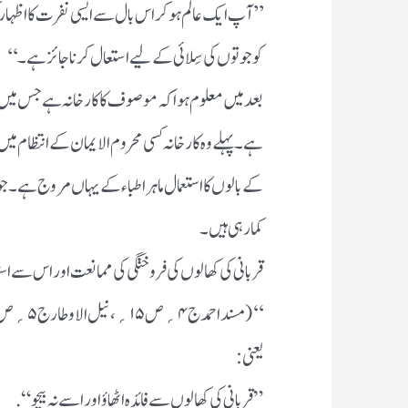
’’آپ ایک عالم ہوکراس بال سے ایسی نفرت کااظہار
کوجوتوں کی سِلائی کے لیے استعال کرناجائزہے۔‘‘
بعدمیں معلوم ہوا کہ موصوف کا کارخانہ ہے جس میں خ
ہے۔ پہلے وہ کارخانہ کسی محروم الایمان کے انتظام 
کے بالوں کااستعمال ماہراطباءکے یہاں مروج ہے۔جوقوم
کمارہی ہیں ۔
قربانی کی کھالوں کی فروختگی کی ممانعت اور اس سے ا
‘‘(مسنداحمدج ۴؍ص۱۵؍،نیل الاوطارج۵؍ص۱۹۱؍)۔
یعنی:
”قربانی کی کھالوں سے فائدہ اٹھاؤ اور اسے نہ بیچو“.