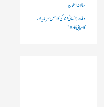
سالانہ امتحان
وقت: انسانی زندگی کا اصل سرمایہ اور
کامیابی کا راز !