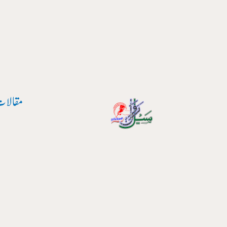
پوسٹ
واد
نیویگیشن
ر
ائیں۔
مقالات