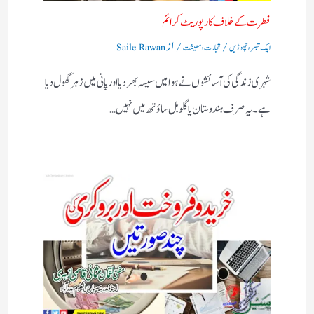
فطرت کے خلاف کارپوریٹ کرائم
/
/ از
ایک تبصرہ چھوڑیں
تجارت و معیشت
Saile Rawan
شہری زندگی کی آسائشوں نے ہوا میں سیسہ بھر دیا اور پانی میں زہر گھول دیا
ہے۔ یہ صرف ہندوستان یا گلوبل ساؤتھ میں نہیں…