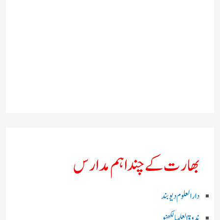
بھارت کے چند اہم مدارس
دارالعلوم دیوبند
ندوۃالعلما لکھنو