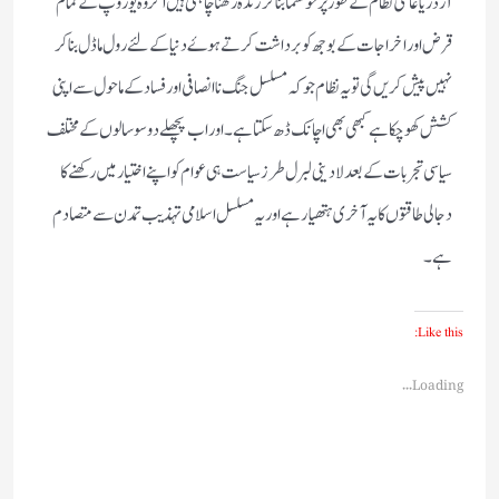
آرڈر یا عالمی نظام کے طور پر خوشنما بنا کر زندہ رکھنا چاہتی ہیں اگر وہ یوروپ کے تمام
قرض اور اخراجات کے بوجھ کو برداشت کرتے ہوۓ دنیا کے لئے رول ماڈل بنا کر
نہیں پیش کریں گی تو یہ نظام جو کہ مسلسل جنگ ناانصافی اور فساد کے ماحول سے اپنی
کشش کھو چکا ہے کبھی بھی اچانک ڈھ سکتا ہے ۔اور اب پچھلے دو سو سالوں کے مختلف
سیاسی تجربات کے بعد لادینی لبرل طرز سیاست ہی عوام کو اپنے اختیار میں رکھنے کا
دجالی طاقتوں کا یہ آخری ہتھیار ہے اور یہ مسلسل اسلامی تہذیب تمدن سے متصادم
ہے ۔
Like this:
Loading...