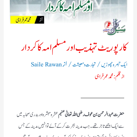
کارپوریٹ تہذیب اور مسلم امہ کا کردار
/
/ از
ایک تبصرہ چھوڑیں
تجارت و معیشت
Saile Rawan
از قلم: محمد عمرفراہی
حضرت عبدالرحمن بن عوف رضی اللہ تعالیٰ عنہم
عشرہ مبشرہ اور بدری صحابہ میں
سے ایک اچھے تاجر تھے ۔جب مدینہ ہجرت کر کے آۓ تو انہیں مدینہ کے جس