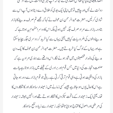
انصار کا بھائی بنایا گیا تھا اس انصاری نے کہا کہ آپ میری دولت میں سے آدھی
دولت لے لیں اور چاہیں تو میں اپنی ایک بیوی کو طلاق دے دیتا ہوں آپ اس سے
شادی کر لیں ۔حضرت عبدالرحمن بن عوف نے کہا کہ مجھے تم صرف مدینے کا بازار
بتا دو ۔بازار سے مراد صرف جگہ نہیں ہوتی بلکہ اس کا دوسرا مفہوم یہ ہوتا ہے کہ
مدینے والوں کی ضروریات کیا ہیں یعنی یہاں سے کیا خرید کر دوسری جگہ بیچا جاسکتا
ہے اور یہاں کے لوگ کیا خریدتے ہیں ۔حضرت عبدالرحمن بن عوف کا ایک دن
مدینے کی مالدار شخصیتوں میں شمار ہونے لگا ۔اس واقعے سے ہماری مراد یہ ہے کہ
صنعت و تجارت کی دنیا میں جس قوم اور برادری کے قبضے میں بازار ہوتا ہے یا اسے
بازار کی واقفیت ہوتی ہے وہی قوم ترقی کرتی ہے۔ باقی جو قوم بازار سے دور ہو جاتی
ہے اس کا حال یوں ہوجاتا ہے جیسے کسی زمانے میں زمیندار ساہو کار اور کاشتکاروں کا
تھا ‌۔یعنی ایک زمیندار کے ماتحت سیکڑوں کاشتکار ہوتے تھے اور انہیں ہمیشہ زمیندار
کی مرضی اور اصول کا محتاج ہونا پڑتا تھا جبکہ زمیندار سے زیادہ نفع ساہوکار