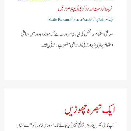
خریدو فروخت اور بروکری کی چند صورتیں
/
/ از
ایک تبصرہ چھوڑیں
تجارت و معیشت
Saile Rawan
معاشی استحکام ہر شخص کی بنیادی ضرورت ہے کہ موجودہ دور میں معاشی
استحکام پر ہی پائیدار ترقی کا راز بھی مضمر ہے۔ ترقی یافتہ…
ایک تبصرہ چھوڑیں
آپ کا ای میل ایڈریس شائع نہیں کیا جائے گا۔
ضروری خانوں کو
*
سے نشان