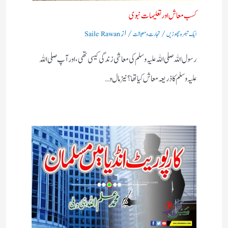
کسب معاش اور تعلیمات نبوی
/
/ از
ایک تبصرہ چھوڑیں
تجارت و معیشت
Saile Rawan
رسول اللہ صلی اللہ علیہ وسلم کی معاشی زندگی کیسی تھی، اور آپ صلی اللہ
علیہ وسلم کا ذریعہ معاش کیا تھا؟ نیز مال و…