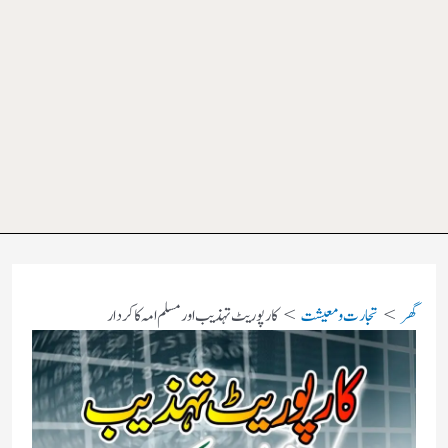
گھر
تجارت و معیشت
کارپوریٹ تہذیب اور مسلم امہ کا کردار