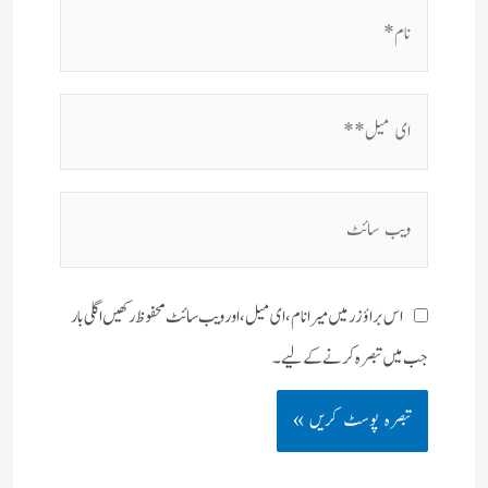
نام*
ای
میل**
ویب
سائٹ
اس براؤزر میں میرا نام، ای میل، اور ویب سائٹ محفوظ رکھیں اگلی بار
جب میں تبصرہ کرنے کےلیے۔