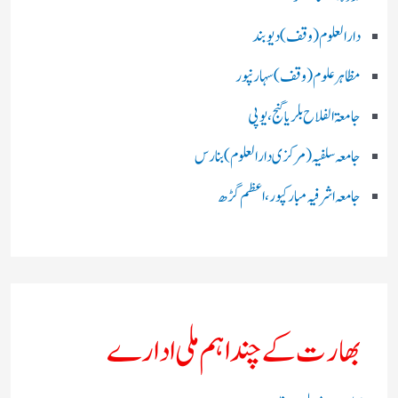
دارالعلوم (وقف)دیوبند
مظاہرعلوم (وقف)سہارنپور
جامعۃ الفلاح بلریاگنج،یوپی
جامعہ سلفیہ(مرکزی دارالعلوم )بنارس
جامعہ اشرفیہ مبارکپور،اعظم گڑھ
بھارت کے چند اہم ملی ادارے