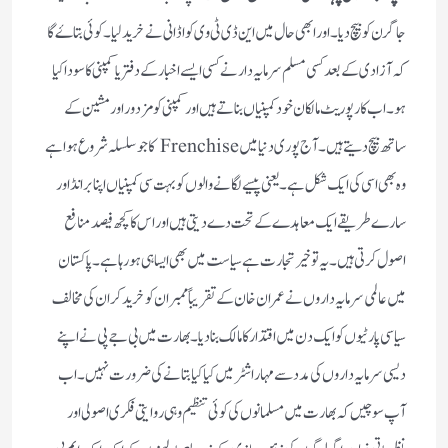
جاگرن کو بیچ دیا۔اور ابھی حال میں این ڈی ٹی وی کو اڈانی نے خرید لیا ۔کوئی بتاۓ گا
کہ آزادی کے بعد کسی مسلم سرمایہ دار نے کسی ایسے اخبار کے دفتر یا کمپنی کا سودا کیا
ہو ۔اب کارپوریٹ مالکان خود کمپنیاں بناتے ہیں اور کمپنی کو مزدور اور مشین کے
ساتھ بیچ دیتے ہیں ۔آج پوری دنیا میں Frenchise کا جو سلسلہ شروع ہوا ہے
وہ بھی اسی کی ایک شکل ہے ۔یعنی پیسے لگانے والوں کو بہت سی کمپنیاں اپنا برانڈ اور
سارے طریقے ایک معاہدے کے تحت دے دیتی ہیں اور اس کا کچھ فیصد منافع
اصول کرتی ہیں ۔یہ تو خیر تجارت ہے سیاست میں بھی ایسا ہی ہو رہا ہے ۔پاکستان
میں عالمی سرمایہ داروں نے عمران خان کے تقریباً ممبران کو خرید کر ان کی مخالف
سیاسی پارٹیوں کو ایک دن میں اقتدار کا مالک بنا دیا ۔بھارت میں بی جے پی نے اپنے
دیسی سرمایہ داروں کی مدد سے مہاراشٹر میں کیا کیا بتانے کی ضرورت نہیں ۔اب
آپ سوچیں کہ بھارت میں مسلمانوں کی کوئی تنظیم وہی روایتی فکری اصولی اور