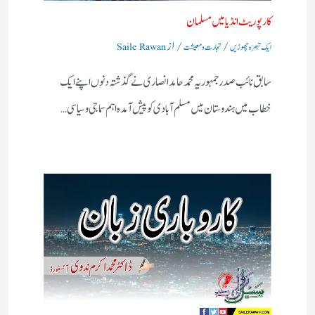
کارپوریٹ انڈیا میں مسلمان
/
/ از
ایک تبصرہ چھوڑیں
تجارت و معیشت
Saile Rawan
سابق نائب صدر جمہوریہ محمد حامد انصاری نے گذشتہ دنوں اپنے ایک
خطاب میں ہندوستان میں مسلم آبادی کو پیش آمدہ اہم سماجی و سیاسی…