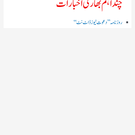
چند اہم بھارتی اخبارات
روز نامہ ’’ دعوت نیوز ڈاٹ نٹ‘‘
روزنامہ ’’ منصف‘‘ حیدر آباد
روزنامہ ’’ انقلاب‘‘ لکھنؤ
روز نامہ ’’راشٹریہ سہارا اردو
روزنامہ ’’اخبارمشرق‘‘ کولکاتا
روزنامہ ’’اعتماد‘‘ حیدرآباد
اردو نیوز ’’بی بی سی‘‘