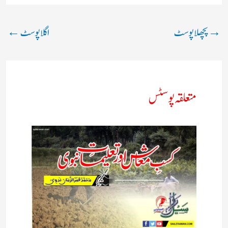
→
پچھلا پوسٹ
اگلا پوسٹ
←
متعلقہ پوسٹس