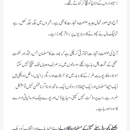
زمینداروں کے اناج کو بیچ کر کماتے تھے ۔
آج وہی صورتحال جدید صنعت و تجارت کا بھی ہے ۔ شہروں میں جگہ جگہ کھل رہے
شاپنگ مال نے چھوٹے کاروباریوں پر برا اثر چھوڑا ہے ۔
آج کی صنعت و تجارت اتنا ترقی کر چکی ہے کہ بھارت کا مسلمان جس رفتار اور حکمت
عملی کے تحت چل رہا ہے اگلے سو سالوں میں نہ صرف وہ وہاں تک پہنچ نہیں سکتا
موجودہ کارپوریٹ طرز کے کاروبار میں جو خرافات اور دیگر برائیاں داخل ہو چکی ہیں
ایک اچھا مسلمان اور ایک اچھا تاجر دونوں ایک ساتھ ہونا اگر ناممکن نہیں تو مشکل
ضرور ہے ۔اب پروڈکٹ نہیں کمپنی ،میڈیا ہاؤس اور پورے بینک اور مالیاتی ادارے
کا سودا ہو رہا ہے ۔
پچھلے کچھ سال پہلے ممبئی کے مسلمان مالکان نے
اپنے اخبار مڈے اور انقلاب کو دینک