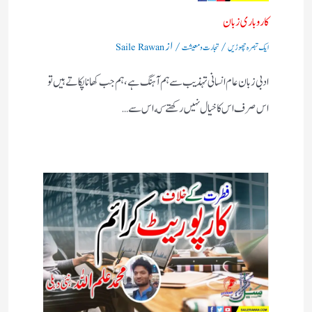
كاروباری زبان
/
/ از
ایک تبصرہ چھوڑیں
تجارت و معیشت
Saile Rawan
ادبى زبان عام انسانى تہذيب سے ہم آہنگ ہے، ہم جب كهانا پكاتے ہيں تو
اس صرف اس كا خيال نہيں ركهتے كه اس سے…