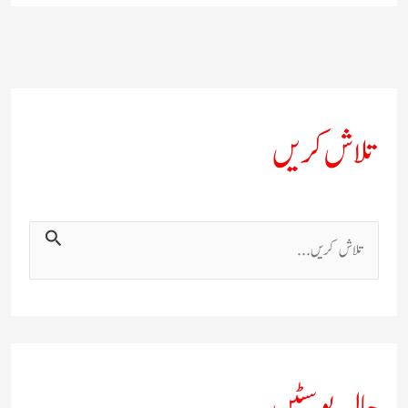
تلاش کریں
ت
ل
ا
ش
ک
حالیہ پوسٹیں