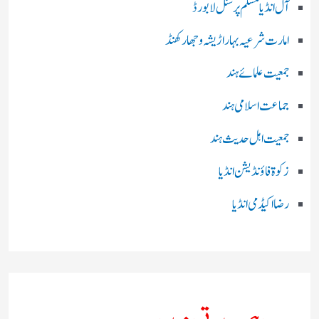
آل انڈیا مسلم پرسنل لا بورڈ
امارت شرعیہ بہار اڑیشہ و جھارکھنڈ
جمعیت علمائے ہند
جماعت اسلامی ہند
جمعیت اہل حدیث ہند
زکوۃ فاؤنڈیشن انڈیا
رضا اکیڈمی انڈیا