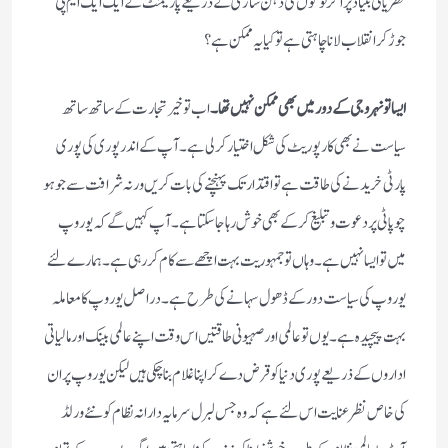
نظریاتی بنیاد پر اگر لوگوں کی ذہن سازی کے ذریعے پارلیمنٹ کے ایک ایک ایم پی
جوڑ کر انقلاب لانا چاہتی ہے تو کیا یہ ممکن ہے ؟
ایسا تو نہرو جی کے دور میں بھی ممکن نہیں تھا ۔
اب تو خیر تجارت کے ساتھ ساتھ
سیاست نے بھی کارپوریٹ کی شکل اختیار کر لی ہے ۔آپ کے اندر پوری کی پوری
پارٹی خریدنے کی طاقت ہے تو اقتدار تک پہنچنے کی بات کریں ورنہ شرافت سے جوہو
چوپاٹی پر دعوت و تبلیغ کر کے بھی خوش رہا جا سکتا ہے ۔آپ کہیں گے کہ یوروپ
میں تو ایسا نہیں ہے ۔وہاں تو جمہوریت بہت اچھے سے کام کر رہی ہے ۔ہمارے لئے
یوروپ کی سیاست دور کے ڈھول سہانے کی طرح ہے ۔دراصل یوروپ کا معاملہ
بہت پیچیدہ ہے ۔یوں تو عالمی اور صہیونی طاقتیں اس وقت اپنے عالمی بینک اور مالیاتی
اداروں کے ذریعے پوری دنیا کو قرض دے کر اپنا غلام بنا چکی ہیں لیکن یوروپ پر ان
کی خاص نظر عنایت اس لئے ہے کہ وہ جس لبرل سرمایہ دارانہ نظام کو نئے ورلڈ