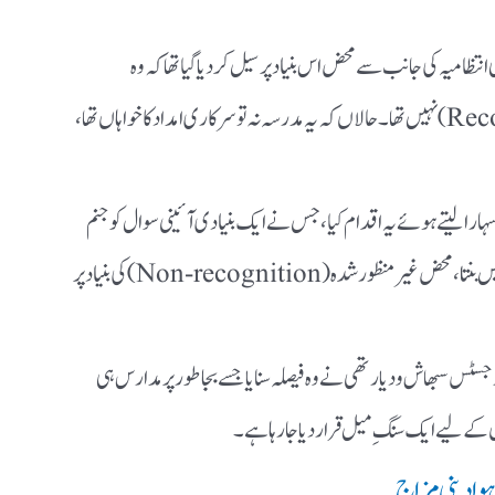
امیہ کی جانب سے محض اس بنیاد پر سیل کر دیا گیا تھا کہ وہ
اترپردیش مدرسہ بورڈ سے منظورشدہ (Recognized) نہیں تھا۔ حالاں کہ یہ مدرسہ نہ تو سرکاری امداد کا خواہاں تھا،
کے قواعد کا سہارا لیتے ہوئے یہ اقدام کیا، جس نے ایک بنیادی آئینی سوال کو جنم
دیا کہ کیا کوئی نجی تعلیمی ادارہ، جو ریاست پر مالی بوجھ نہیں بنتا، محض غیر منظورشدہ (Non-recognition) کی بنیاد پر
سٹس سبھاش ودیارتھی نے وہ فیصلہ سنایا جسے بجا طور پر مدارس ہی
 کے لیے ایک سنگِ میل قرار دیا جا رہا ہے۔
وا دینی مزاج