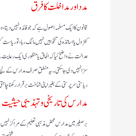
مدد اور مداخلت کا فرق
قانون کا ایک مسلمہ اصول ہے کہ جو فائدہ نہیں دیتا، وہ
کنٹرول یا اساتذہ کی تنخواہیں نہیں مانگ رہا، تو ریا
عدالت نے واضح کیا کہ الحاق یا منظوری ایک رعایت ہے،
سزا نہیں دی جا سکتی۔ یہ منطق صرف مدارس کے لیے نہیں
ریاستی سرپرستی کے بغیر اپنی شناخت برقرار رکھنا چاہ
مدارس کی تاریخی و تہذیبی حیثیت
برصغیر میں مدارس محض مذہبی تعلیم کے مراکز نہیں 