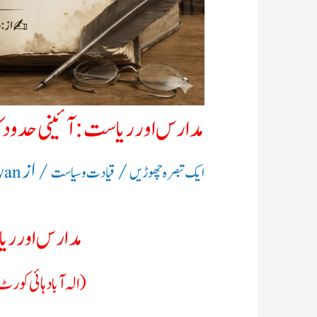
مدارس اور ریاست: آئینی حدود کا
/
/ از
ایک تبصرہ چھوڑیں
قیادت وسیاست
wan
مدارس اور ریا
(الہ آباد ہائی کور