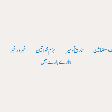
 و مضامین
تاریخ وسیر
بزم خواتین
خبر در خبر
و
ہمارے بارے میں