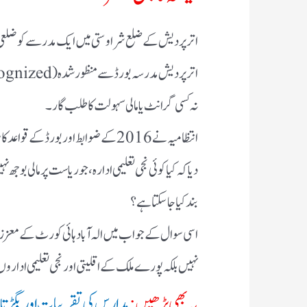
اترپردیش کے ضلع شراوستی میں ایک مدرسے کو ضلعی انتظ
نہ کسی گرانٹ یا مالی سہولت کا طلب گار۔
انتظامیہ نے 2016 کے ضوابط اور بورڈ 
بند کیا جا سکتا ہے؟
اسی سوال کے جواب میں الہ آباد ہائی کورٹ کے معزز ج
نہیں بلکہ پورے ملک کے اقلیتی اور نجی تعلیمی اداروں
یہ بھی پڑھیں:
مدارس کی تقریبات اور بگڑتا ہ