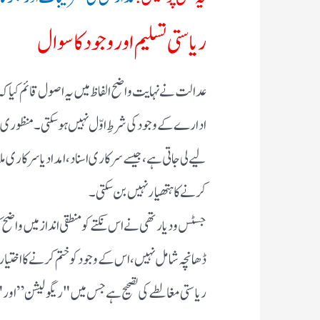
ریاستی تسلیم اور وجود کا سوال
ادارے کے وجود کی شرطِ اوّل نہیں ہو سکتی۔ منظو
لیے لی جاتی ہے، جیسے سرکاری اسناد، امداد یا سرکاری مل
کرنے کا ہتھیار نہیں بن سکتی۔
جسٹس ودیارتھی نے اس نکتے کو منطقی انداز میں واضح ک
ڈھانچہ شامل نہیں، اس کے وجود کو ختم کرنے کا اختیا
ریاستی مغالطے کی تصحیح ہے جس میں "ریگولیشن” اور "خات