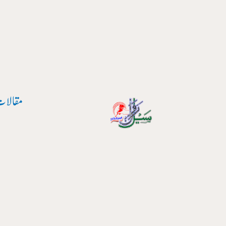
پوسٹ
واد
نیویگیشن
ر
ائیں۔
مقالات