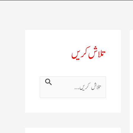
تلاش کریں
ت
ل
ا
ش