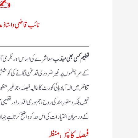
✍: ج
نائب قاضی و استاذ م
ــــــــــــــــــــ
تعلیم کسی بھی مہذب
معاشرے کی اساس اور فکری آزا
کے سرچشموں پر غیر ضروری قدغن لگانے کی کوشش کی، 
تناظر میں الہ آباد ہائی کورٹ کا حالیہ فیصلہ، جو غیر
نہیں بلکہ دستورِ ہند کی روح، جمہوری اقدار اور تعل
کے درمیان اختیارات کی اس حد کو واضح کرتا ہے جہاں
فیصلہ کا پس منظر