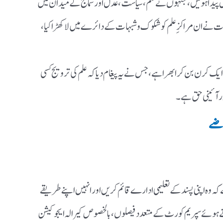
 پیدا ہوئیں، جنہوں نے علم، سیاست، عدل اور سماج کے میدان میں
بات نے ان مراکزِ علم کو شکوک و شبہات کے دائرے میں لا کھڑا کیا،
کی ایک کرن بن کر ابھرا ہے، جس نے یہ پیغام دیا کہ علم کی ترویج کسی
اور آئینی حق ہے۔
اضے
توں کو یہ حق دیتا ہے کہ وہ اپنی پسند کے تعلیمی ادارے قائم کریں اور انہیں اپنے طریقے
 ہوئے سپریم کورٹ کے متعدد فیصلوں، بالخصوص کیرالہ ایجوکیشن