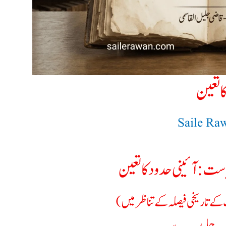
 تعین
Saile Ra
ست: آئینی حدود کا تعین
ٹ کے تاریخی فیصلہ کے تناظر میں)