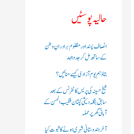
ک
حالیہ پوسٹیں
ر
ی
انصاف پسند اور مظلوم برادرانِ وطن
ں
کے ساتھ مل کر جدوجہد
:
بتاؤ ہم یوم آزادی کیسے منائیں؟
شیخ حسینہ کی پریس کانفرنس کے بعد
سابق بنگلہ دیشی کپتان شکیب الحسن کے
آبائی گھر پر حملہ
آخر ہندوستانی شہری ہونے کا ثبوت کیا