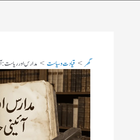
گھر
قیادت وسیاست
مدارس اور ریاست: آئی