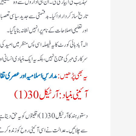
تہذیب کی آبیاری کی۔ ان ہی اداروں سے وہ شخصیتیں
تاریخ ساز کردار ادا کیا۔ بدقسمتی سے جدید سیاسی تعص
اور تعلیمی اصلاحات کے نام پر انہیں نشانہ بنایا گیا۔
الہ آباد ہائی کورٹ کا یہ فیصلہ اسی پس منظر میں امید 
سرکاری مہر کی محتاج نہیں، بلکہ یہ ایک بنیادی انسانی 
یہ بھی پڑھیں:
مدارسِ اسلامیہ اور عصری تق
آئینی بنیاد: آرٹیکل 30(1)
دستورِ ہند کا آرٹیکل 30(1) اقلی
سے چلائیں۔ عدالت نے اسی آئینی روح کو زندہ کرتے