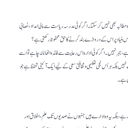
 مطالبہ بھی نہیں کر سکتا۔ اگر کوئی مدرسہ ریاست سے مالی امداد، نصابی
ست کس بنیاد پر اس کے دروازے بند کرنے کا حق محفوظ رکھتی ہے؟
 جبر نہیں۔ اگر کوئی ادارہ اس رعایت سے فائدہ اٹھانا نہ چاہے تو اسے
 بلکہ ہر اُس نجی تعلیمی و ثقافتی سعی کے لیے ایک آئینی تحفظ ہے جو
تی ہے۔
رہے، بلکہ یہ وہ ادارے ہیں جنہوں نے صدیوں تک علم، اخلاق اور