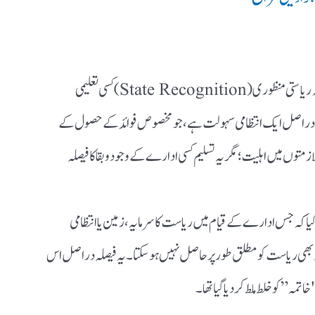
عدالت نے نہایت واضح الفاظ میں یہ اصول قائم کیا کہ ریاستی منظوری (State Recognition) کسی تعلیمی
ری دراصل ایک انتظامی سہولت ہے، جو مخصوص فوائد کے حصول کے
ازمتوں میں اہلیت؛ مگر یہ تسلیم کسی ادارے کے وجود و بقا کا فیصلہ
یا کہ جس ادارے کے قیام میں ریاست کا سرمایہ، زمین یا انتظامی
ر بھی ریاست کو مطلق طور پر حاصل نہیں ہو سکتا۔ یہ فیصلہ دراصل اس
مہ” کو خلط ملط کر دیا گیا تھا۔