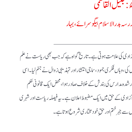
لیل القاسمی
درسہ بدر الاسلام بیگوسرائے، بہار
ـــــــــــــــــ
دی کی علامت ہوتی ہے۔ تاریخ گواہ ہے کہ جب بھی ریاست نے علم
وہاں فکری جمود، سماجی انتشار اور تہذیبی زوال نے جنم لیا۔ اسی
 منظور شدہ مدارس کی بندش کے خلاف صادر ہوا، محض ایک قانونی حکم
یمی آزادی کے حق میں ایک مضبوط اعلان ہے۔ یہ فیصلہ ریاست اور شہری
 سے جبر ختم اور حقِ خود مختاری شروع ہوتا ہے۔