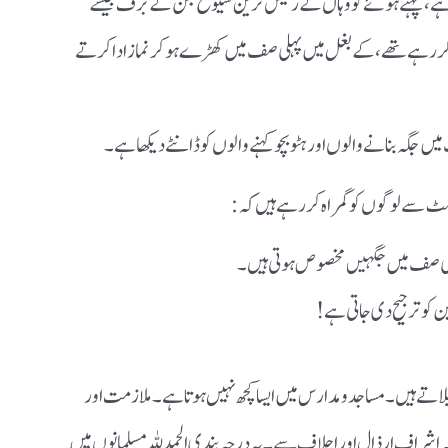
ھا ہوتا ہے ، پہنے ہوئے کو وہاں کے رئیس ترین شیوخ جن کے برف جیسے
ر کر رہے تھے، کے بغل میں پہلی صف میں کھڑے ہو کر نماز ادا کرتے
میں جگہ بنانے والوں اور ہٹو بچو کہنے والوں کو ڈانٹے دیکھا ہے۔
سٹ سے لوگوں کو گمراہ کر رہے ہیں کہ :
یلاتے ہیں۔ مساجد و مدارس میں ایسا کچھ نہیں ہوتا ہے۔ ملازمت اور
ہ اشراف ارذال اور اجلاف سے۔ یہ درجہ بندی الحمدللہ مسلمانوں میں