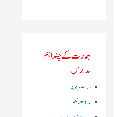
بھارت کے چند اہم
مدارس
دارالعلوم دیوبند
ندوۃالعلما لکھنو