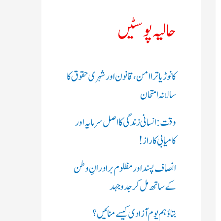
ک
حالیہ پوسٹیں
ر
ی
کانوڑ یاترا امن،قانون اور شہری حقوق کا
ں
سالانہ امتحان
:
وقت: انسانی زندگی کا اصل سرمایہ اور
کامیابی کا راز !
انصاف پسند اور مظلوم برادرانِ وطن
کے ساتھ مل کر جدوجہد
بتاؤ ہم یوم آزادی کیسے منائیں؟