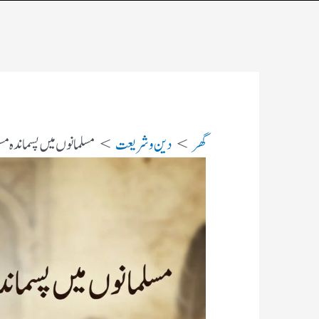
گھر
دین و شریعت
مسلمانوں میں پسماندہ م