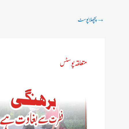
→
پچھلا پوسٹ
متعلقہ پوسٹس