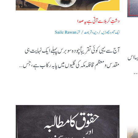
دشتِ کربلا سے آتی ہے یہ صدا
/
/ از
ایک تبصرہ چھوڑیں
دین و شریعت
Saile Rawan
آج سے یہی کوئی تقریباً چودہ سو برس پہلے ایک نہایت ہی
سا اس
مقدس و معظم قافلہ مکہ کی گلیوں میں پا بہ رکاب ہے، جس…
..