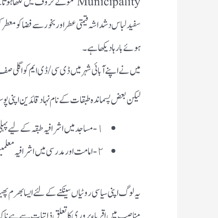
Municipality موٹے حروف میں لک
سفید لباس دشداشہ قیمتی عطر اور بخور سے فضا کو معط
ہوئے بارہا دیکھا ہے۔
میں نے اپنے آبائی شہر میں ڈی سی / ڈی ایم کو اگلی صف 
لیکن بعض پسماندہ طبقات کے نام نہاد قائدین اپنی پو
١- مساجد میں اشرافیہ طبقہ کے لیے پہلی صف میں جگہیں مخصوص ہوتی ہیں۔
٢- امامت اور مدرسی میں اشرافیہ معلمین کو ترجیح دی جاتی ہے !
یہ لوگ اپنی سیاسی روٹیاں سینکنے کے لئے ایسا بھرم پھ
مناصب میں اقرباء پروری کا تعلق ذاتیات سے ہے نا ک