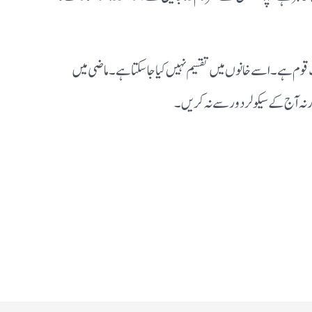
قوم ہے۔ اسے خانوں میں تقسیم نہیں کیا جا سکتا ہے۔ ماضی میں
ارنہ آج کے سیکولر دور سے نہ کریں ۔