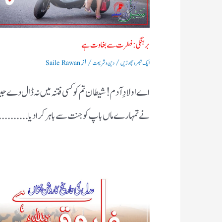
برہنگی : فطرت سے بغاوت ہے
/
/ از
ایک تبصرہ چھوڑیں
دین و شریعت
Saile Rawan
اے اولادِ آدم! شیطان تم کو کسی فتنہ میں نہ ڈال دے جی
نے تمہارے ماں باپ کو جنت سے باہر کرادیا..........