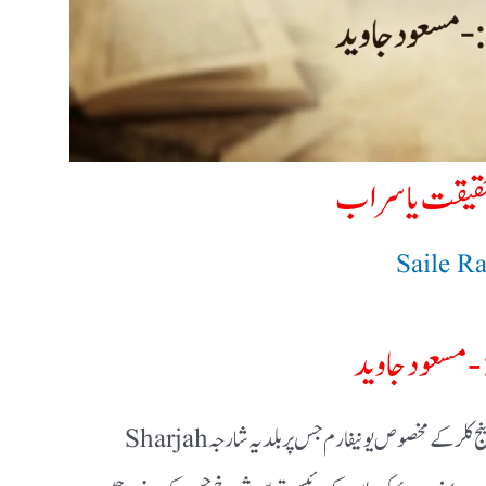
حقیقت یا سراب
Saile R
- مسعودجاوید
مسجدوں میں صفائی کرمچاری جو اورینج کلر کے مخصوص یونیفارم جس پر بلدیہ شارجہ Sharjah