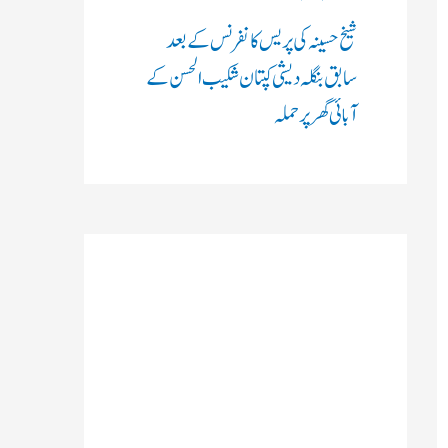
شیخ حسینہ کی پریس کانفرنس کے بعد
سابق بنگلہ دیشی کپتان شکیب الحسن کے
آبائی گھر پر حملہ