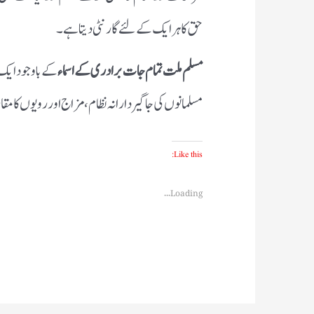
حق کا ہر ایک کے لئے گارنٹی دیتا ہے۔
مسلم ملت تمام جات برادری کے اسماء
کے باوجود ایک 
مسلمانوں کی جاگیردارانہ نظام ، مزاج اور رویوں کا مق
Like this:
Loading...