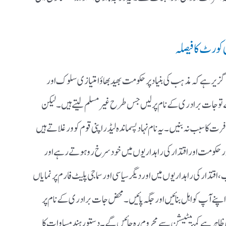
 کورٹ کا فیصلہ
گزیر ہے کہ مذہب کی بنیاد پر حکومت بھید بھاؤ امتیازی سلوک اور
 جات برادری کے نام پر لیں جس طرح غیر مسلم لیتے ہیں ۔ لیکن
ا سبب نہ بنیں۔ یہ نام نہاد پسماندہ لیڈر اپنی قوم کو ورغلاتے ہیں
 اور حکومت اور اقتدار کی راہداریوں میں خود سرخ رو ہوتے رہے اور
ر کی راہداریوں میں اور دیگر سیاسی اور سماجی پلیٹ فارم پر نمایاں
اپنے آپ کو اہل بنائیں اور جگہ پائیں۔ محض جات برادری کے نام پر
ظاہر ہے کمپیٹیشن سے محروم رہ جائیں گے۔ دستور ہند مساوات کا