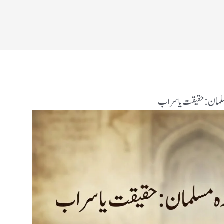
سلمان: حقیقت یا سراب