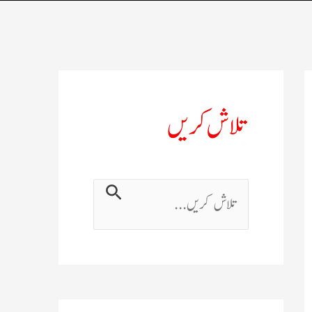
تلاش کریں
ت
ل
ا
ش