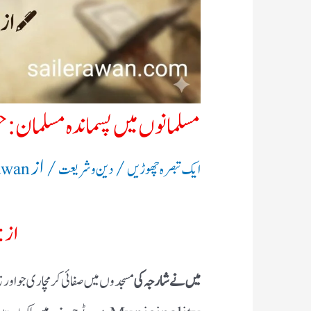
مسلمانوں میں پسماندہ مسلمان: 
/
/ از
ایک تبصرہ چھوڑیں
دین و شریعت
awan
از:
میں نے شارجہ کی