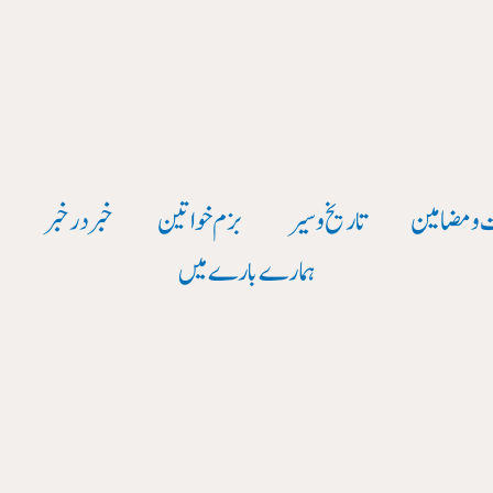
 و مضامین
تاریخ وسیر
بزم خواتین
خبر در خبر
و
ہمارے بارے میں