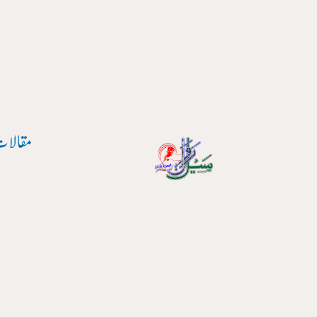
پوسٹ
واد
نیویگیشن
ر
ائیں۔
مقالات