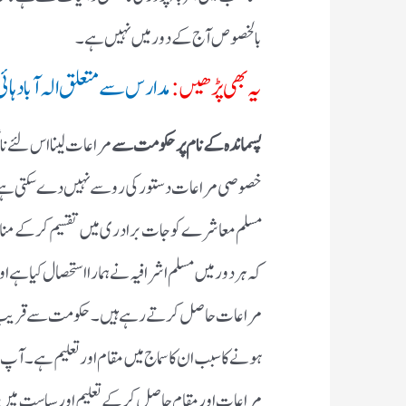
بالخصوص آج کے دور میں نہیں ہے ۔
یہ بھی پڑھیں:
مدارس سے متعلق الہ آباد ہائی
پسماندہ کے نام پر حکومت سے
مراعات لینا اس لئے نا
خصوصی مراعات دستور کی رو سے نہیں دے سکتی ہے تو
مسلم معاشرے کو جات برادری میں تقسیم کر کے منافرت ک
کہ ہر دور میں مسلم اشرافیہ نے ہمارا استحصال کیا ہے
مراعات حاصل کرتے رہے ہیں ۔ حکومت سے قریب ، اقتدا
ہونے کا سبب ان کا سماج میں مقام اور تعلیم ہے۔ آپ 
مراعات اور مقام حاصل کر کے تعلیم اور سیاست میں 