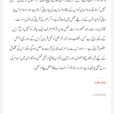
ورلڈ انوائرمنٹ ڈے ہمیں صرف درخت لگانے، یا پلاسٹک کم استعمال کرنے کی تلقین
نہیں کرتا، بلکہ وہ انسان کو اس کے مقامِ انسانیت کی یاد دہانی کراتا ہے، اور اسلام اس یاد
دہانی کو عبادتوں کے ذریعے عمل میں ڈھالتا ہے، اگر ہم نے قربانی کو ماحول دوست،
قانون دوست، اور شعور دوست عمل بنا دیا، تو ہم صرف ایک جانور کو نہیں ذبح کریں
گے، بلکہ اپنی بے حسی، غفلت، اور خودغرضی کو بھی قربان کریں گے، اور یہی اصل
مقصدِ قربانی ہے—اور اس سے نہ صرف اللہ کی قربت حاصل ہوگی، بلکہ اس کی مخلوق
کے لیے خیر وفلاح کا حصول، اور زمین پر توازن کا قیام بھی ممکن ہوگا، اسی میں اسلام کی
روح بھی پوشیدہ ہے، اور ورلڈ انوائرمنٹ ڈے کا اصل پیغام بھی۔
Like this:
Loading...