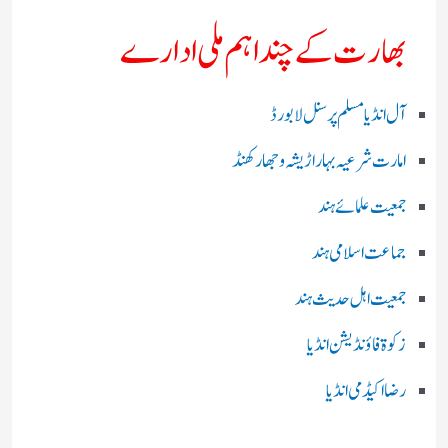
بھارت کے چند اہم ملی ادارے
آل انڈیا مسلم پرسنل لا بورڈ
امارت شرعیہ بہار اڑیشہ و جھارکھنڈ
جمعیت علمائے ہند
جماعت اسلامی ہند
جمعیت اہل حدیث ہند
زکوۃ فاؤنڈیشن انڈیا
رضا اکیڈمی انڈیا