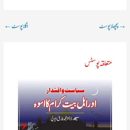
→
پچھلا پوسٹ
اگلا پوسٹ
←
متعلقہ پوسٹس