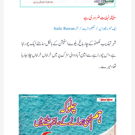
سلیقہ نہایت ضروری ہے
/
/ از
ایک تبصرہ چھوڑیں
تعلیم و تربیت
Saile Rawan
شہر تہذیب لکھنؤکے چارباغ ریلوے اسٹیشن کے بالکل سامنے ایک چوراہا
ہے ،اس چوراہے سے امین آباد والی سڑک پرمیں خراماں خراماں چلاجا رہا
تھا،میرے…