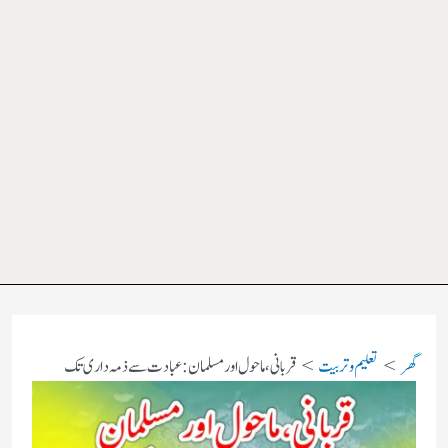
گھر
تعلیم و تربیت
قربانی، ماحول اور مسلمان: عبادت سے ذمہ داری تک