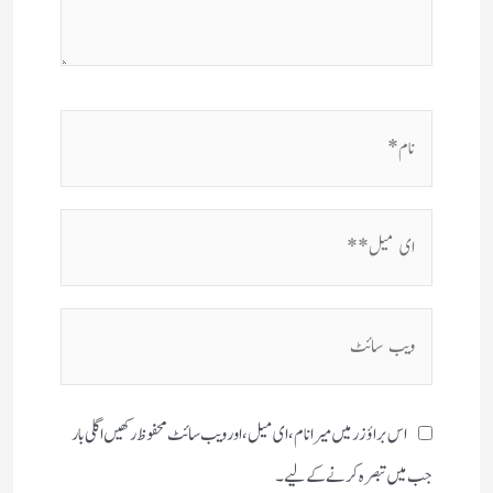
نام*
ای
میل**
ویب
سائٹ
اس براؤزر میں میرا نام، ای میل، اور ویب سائٹ محفوظ رکھیں اگلی بار
جب میں تبصرہ کرنے کےلیے۔