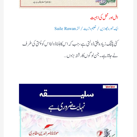
اہل اورمحل کی اہمیت
/
/ از
ایک تبصرہ چھوڑیں
تعلیم و تربیت
Saile Rawan
کٹی پتنگ زیادہ ہلتی ڈولتی ہے ، جب کہ اس کا ہلنا ڈولنا اس کو پستی کی طرف
لے جاتا ہے۔جن لوگوں کا رشتہ بڑوں…