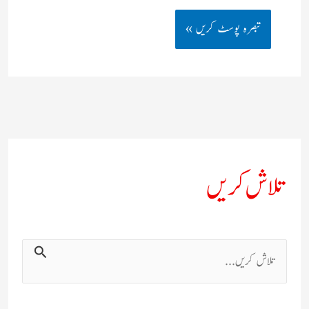
تلاش کریں
ت
ل
ا