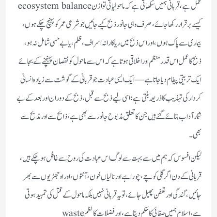
عمل ہے، قربانی ہمیں سکھاتی ہے کہ ماحولیاتی توازن ecosystem balance
کیسے برقرار رکھا جائے، صرف وہی جانور ذبح کیے جائیں جو شرعی عمر کو پہنچ چکے ہوں،
بیماری سے پاک ہوں، اور اس ذبح میں ریاکارانہ اسراف، ظلم، یا بے حسی شامل نہ ہو،
ذبح کا عمل اس قدر منظم اور اخلاقی ہوتا ہے کہ اس سے ماحول کو نقصان پہنچنے کے بجائے
ایک تربیتی پیغام دیا جاتا ہے—ایک ایسی عبادت جو قربانی کے گوشت سے زیادہ انسانی
کردار کی تہذیب کا ذریعہ بنتی ہے؛ اسی لیے ذبح سے قبل، ذبح کے دوران اور بعد کے بے
شمار آداب بتائے گئے ہیں جن کا تعلق مذبوح جانور سے بھی ہے، ذابح سے اور مذبح سے
بھی۔
لیکن افسوس کہ ہم میں سے بہت سے لوگ اس عبادت کی روح سے غافل ہو چکے ہیں،
قربانی کے دن اگر گلی کوچے، چوراہے اور نالیاں خون، آنتوں، اور اوجھڑیوں سے بھر
جائیں، گندگی اور تعفن پھیل جائے، تو یہ قربانی نہیں بلکہ ماحول کے قتل کی تمہید ہوتی
ہے، اسلام ہمیں صفائی کا حکم دیتا ہے، اور فضلات کا نظم waste