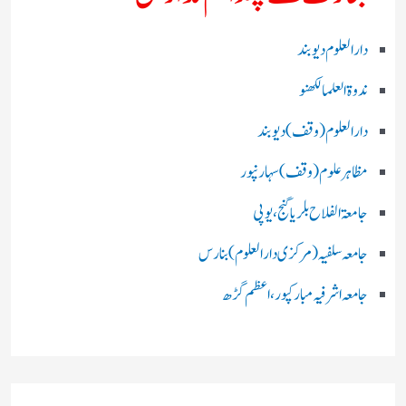
دارالعلوم دیوبند
ندوۃالعلما لکھنو
دارالعلوم (وقف)دیوبند
مظاہرعلوم (وقف)سہارنپور
جامعۃ الفلاح بلریاگنج،یوپی
جامعہ سلفیہ(مرکزی دارالعلوم )بنارس
جامعہ اشرفیہ مبارکپور،اعظم گڑھ