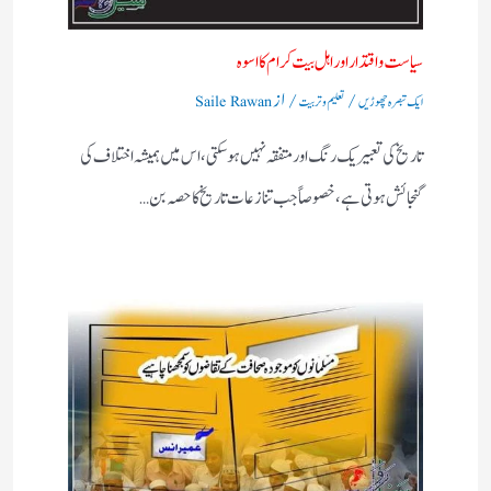
سیاست واقتدار اور اہل بیت کرام کا اسوہ
/
/ از
ایک تبصرہ چھوڑیں
تعلیم و تربیت
Saile Rawan
تاریخ کی تعبیر یک رنگ اور متفقہ نہیں ہو سکتی، اس میں ہمیشہ اختلاف کی
گنجائش ہوتی ہے، خصوصاً‌ جب تنازعات تاریخ کا حصہ بن…