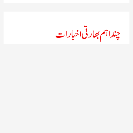
چند اہم بھارتی اخبارات
روز نامہ ’’ دعوت نیوز ڈاٹ نٹ‘‘
روزنامہ ’’ منصف‘‘ حیدر آباد
روزنامہ ’’ انقلاب‘‘ لکھنؤ
روز نامہ ’’راشٹریہ سہارا اردو
روزنامہ ’’اخبارمشرق‘‘ کولکاتا
روزنامہ ’’اعتماد‘‘ حیدرآباد