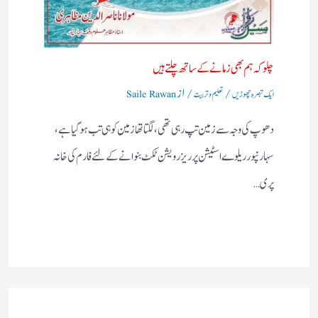
چلو کہ ہم بھی زمانے کے ساتھ چلتے ہیں
/
/ از
ایک تبصرہ چھوڑیں
تعلیم و تربیت
Saile Rawan
دھوپ کی وجہ سے زمین تپ رہی تھی، لگتا تھازمین کوہی تب ہوگیا ہے،
سہارنپورریلوے اسٹیشن پرریزرویشن ٹکٹ بنوانے کے لئے فارم کی خانہ
پری…