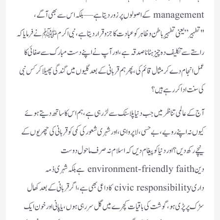
management کے اصولوں پر زور دیتا ہے—بلکہ اس سے بھی آگے،
"تطہیر” یعنی تطہیرِ باطن وظاہر کو عبادت کا جزو قرار دیتا ہے، نبی اکرم ﷺ نے فرمایا کہ
راستے سے تکلیف دہ چیز ہٹانا صدقہ ہے، اور آپ نے اپنے دست مبارک سے صفائی کا
عمل انجام دے کر مثال قائم کی، پھر ہم قربانی کے بعد گلیوں میں گندگی پھیلا کر کس نبی
کی سنت ادا کر رہے ہیں؟
آج کے عالمی تناظر میں جب دنیا پلاسٹک سے لڑ رہی ہے، ہم اس کا ساتھ دیتے ہوئے
کیوں نہ اپنے رویے، بے حسی، لاپرواہی، اور شہری شعور کی کمی کو قربانی کی چھریوں کے
نیچے رکھ دیں؟ اور دنیا کو پیغام دیں کہ اسلام نہ صرف ماحول دوست
دین environment-friendly faith ہے بلکہ شہری ذمہ
داری civic responsibility کا داعی بھی ہے، اگر قربانی کے بعد کھال
سڑک پر پڑی ہو، گوشت کی باقیات کچرے میں گل سر رہی ہوں، یا پانی اور خون ایک