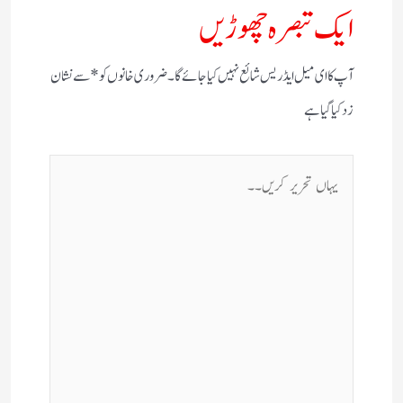
ایک تبصرہ چھوڑیں
آپ کا ای میل ایڈریس شائع نہیں کیا جائے گا۔
ضروری خانوں کو
*
سے نشان
زد کیا گیا ہے
یہاں
تحریر
کریں۔۔