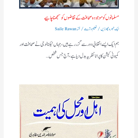
مسلمانوں کو موجودہ صحافت کے تقاضوں کو سمجھنا چاہیے
/
/ از
ایک تبصرہ چھوڑیں
تعلیم و تربیت
Saile Rawan
ہم ایک ایسے انقلابی دور سے گزر رہے ہیں، جہاں ٹیکنالوجی نے صحافت اور
کمیونی کیشن کا پرانا نظریہ بدل دیا ہے، آج جس شخص…