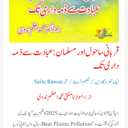
قربانی، ماحول اور مسلمان: عبادت سے ذمہ
داری تک
/
/ از
ایک تبصرہ چھوڑیں
تعلیم و تربیت
Saile Rawan
از:- مولانا مفتی محمد اعظم ندوی
دنیا آج 5 جون کو عالمی یومِ ماحولیات منا رہی ہے، 2025 کا تھیم ہے "پلاسٹک کی
آلودگی کو شکست دو” Beat Plastic Pollution، سال رواں جنوبی کوریا