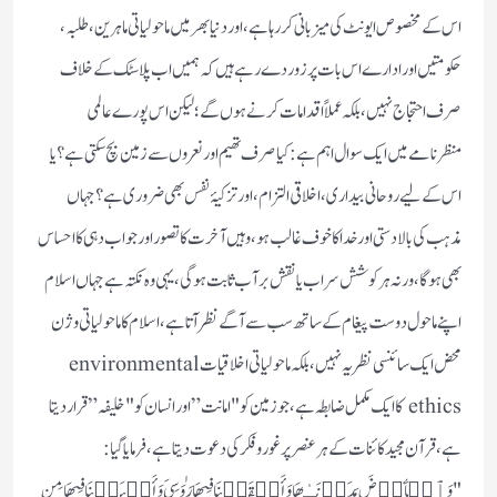
اس کے مخصوص ایونٹ کی میزبانی کر رہا ہے، اور دنیا بھر میں ماحولیاتی ماہرین، طلبہ،
حکومتیں اور ادارے اس بات پر زور دے رہے ہیں کہ ہمیں اب پلاسٹک کے خلاف
صرف احتجاج نہیں، بلکہ عملاً اقدامات کرنے ہوں گے؛ لیکن اس پورے عالمی
منظرنامے میں ایک سوال اہم ہے: کیا صرف تھیم اور نعروں سے زمین بچ سکتی ہے؟ یا
اس کے لیے روحانی بیداری، اخلاقی التزام، اور تزکیۂ نفس بھی ضروری ہے؟ جہاں
مذہب کی بالا دستی اور خدا کا خوف غالب ہو، وہیں آخرت کا تصور اور جواب دہی کا احساس
بھی ہوگا، ورنہ ہر کوشش سراب یا نقش بر آب ثابت ہوگی، یہی وہ نکتہ ہے جہاں اسلام
اپنے ماحول دوست پیغام کے ساتھ سب سے آگے نظر آتا ہے، اسلام کا ماحولیاتی وژن
محض ایک سائنسی نظریہ نہیں، بلکہ ماحولیاتی اخلاقیات environmental
ethics کا ایک مکمل ضابطہ ہے، جو زمین کو "امانت” اور انسان کو "خلیفہ” قرار دیتا
ہے، قرآن مجید کائنات کے ہر عنصر پر غور وفکر کی دعوت دیتا ہے، فرمایا گیا:
"وَٱلۡأَرۡضَ مَدَدۡنَـٰهَا وَأَلۡقَیۡنَا فِیهَا رَوَ ٰ⁠سِیَ وَأَنۢبَتۡنَا فِیهَا مِن