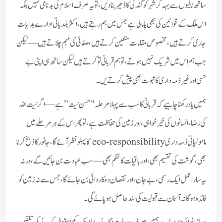
ساتھ نالیوں سے بہہ کر شہر کو گندگی کا ڈھیر بنا دیں، تو یہ صرف اسلام کی بدنامی نہیں بلکہ
اس ملک کے قوانین کی بھی پامالی ہے جس میں ہم رہتے ہیں، اکثر بلدیاتی ادارے ہدایات
جاری کرتے ہیں، مخصوص مقامات متعین کرتے ہیں، صفائی کی مہم چلاتے ہیں—لیکن
جب ہم اس میں شریک نہیں ہوتے، تو ہم قربانی تو کرتے ہیں لیکن ساتھ ہی اپنی بے
حسی اور غیر ذمہ داری کا ثبوت بھی پیش کرتے یں۔
ہمیں یاد رکھنا چاہیے کہ قربانی کا سب سے پہلا مرحلہ "حسن نیت” ہے—اگر نیت اللہ
کی رضا، انسانوں کی خیر خواہی، اور زمین کی حفاظت ہے، تو پھر اس کے ہر مرحلے میں
ماحولیاتی ذمہ داری eco-responsibility کا پہلو نظر آئے گا، جانور کا ذبح کرنا
بھی، گوشت کی تقسیم بھی، اور باقیات کا نظم بھی—سب عبادت بن جائیں گے، ورنہ
یہ سارا عمل ایک رسمی، بے جان، اور نقصان دہ کاروائی بن جائے گا، جس سے نہ زمین کو
فائدہ ہوگا نہ آسمان سے قبولیت کی سند حاصل ہوپائے گی۔