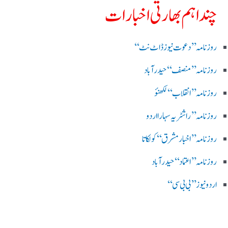
چند اہم بھارتی اخبارات
روز نامہ ’’ دعوت نیوز ڈاٹ نٹ‘‘
روزنامہ ’’ منصف‘‘ حیدر آباد
روزنامہ ’’ انقلاب‘‘ لکھنؤ
روز نامہ ’’راشٹریہ سہارا اردو
روزنامہ ’’اخبارمشرق‘‘ کولکاتا
روزنامہ ’’اعتماد‘‘ حیدرآباد
اردو نیوز ’’بی بی سی‘‘