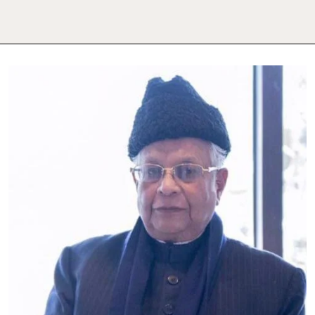
ڈاکٹر
عمار
رضوی:
ایک
ہمہ
گیر
شخصیت
کا
سفر