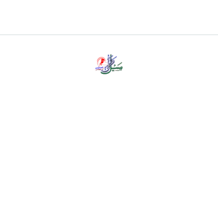
پرائیویسی پالیسی
ڈس کلیمر
ہمارے بارے میں
رابطہ کریں
Privacy Policy
About Us
Contact Us
Copyright © all rights reserved Sailerawan