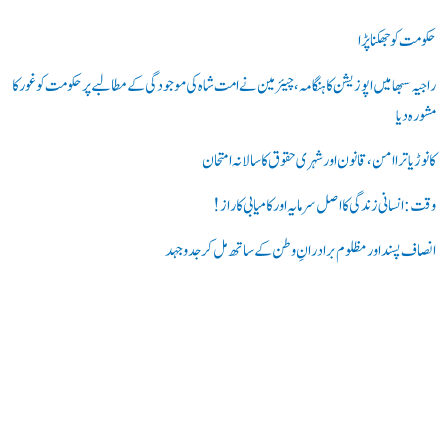
ک
ر
حکومت کو جھکنا پڑا
ی
راجیہ سبھا میں اپوزیشن کا ہنگامہ، چیئرمین نے امت شاہ کی موجودگی کے مطالبے پر حکومت کو غور کا
مشورہ دیا
ں
:
کانوڑ یاترا امن،قانون اور شہری حقوق کا سالانہ امتحان
وقت: انسانی زندگی کا اصل سرمایہ اور کامیابی کا راز !
انصاف پسند اور مظلوم برادرانِ وطن کے ساتھ مل کر جدوجہد