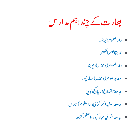
بھارت کے چند اہم مدارس
دارالعلوم دیوبند
ندوۃالعلما لکھنو
دارالعلوم (وقف)دیوبند
مظاہرعلوم (وقف)سہارنپور
جامعۃ الفلاح بلریاگنج،یوپی
جامعہ سلفیہ(مرکزی دارالعلوم )بنارس
جامعہ اشرفیہ مبارکپور،اعظم گڑھ