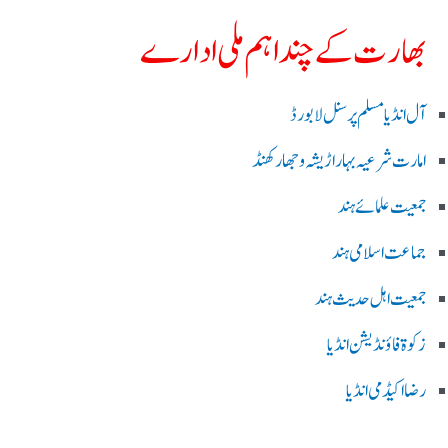
بھارت کے چند اہم ملی ادارے
آل انڈیا مسلم پرسنل لا بورڈ
امارت شرعیہ بہار اڑیشہ و جھارکھنڈ
جمعیت علمائے ہند
جماعت اسلامی ہند
جمعیت اہل حدیث ہند
زکوۃ فاؤنڈیشن انڈیا
رضا اکیڈمی انڈیا