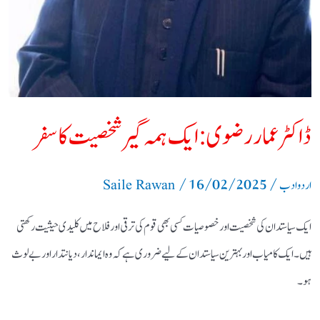
ڈاکٹر عمار رضوی: ایک ہمہ گیر شخصیت کا سفر
/
16/02/2025
/
اردو ادب
Saile Rawan
ایک سیاستدان کی شخصیت اور خصوصیات کسی بھی قوم کی ترقی اور فلاح میں کلیدی حیثیت رکھتی
ہیں۔ ایک کامیاب اور بہترین سیاستدان کے لیے ضروری ہے کہ وہ ایماندار، دیانتدار اور بے لوث
ہو۔