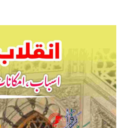
انقلاب
شام:
اسباب،
امکانات
اور
اندیشے