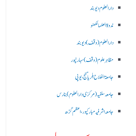
دارالعلوم دیوبند
ندوۃالعلما لکھنو
دارالعلوم (وقف)دیوبند
مظاہرعلوم (وقف)سہارنپور
جامعۃ الفلاح بلریاگنج،یوپی
جامعہ سلفیہ(مرکزی دارالعلوم )بنارس
جامعہ اشرفیہ مبارکپور،اعظم گڑھ