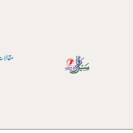
واد
ر
ائیں۔
مقالات