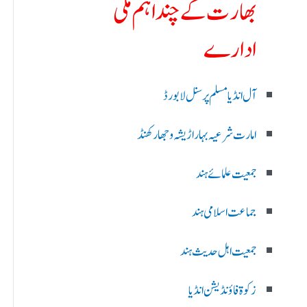
بھارت کے چند اہم ملی
ادارے
آل انڈیا مسلم پرسنل لا بورڈ
امارت شرعیہ بہار اڑیشہ و جھارکھنڈ
جمعیت علمائے ہند
جماعت اسلامی ہند
جمعیت اہل حدیث ہند
زکوۃ فاؤنڈیشن انڈیا