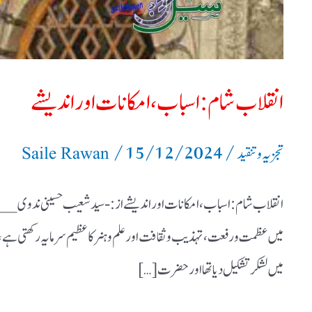
انقلاب شام: اسباب، امکانات اور اندیشے
/
15/12/2024
/
تجزیہ و تنقید
Saile Rawan
انقلاب شام: اسباب، امکانات اور اندیشے از:- سید شعيب حسینی
میں عظمت و رفعت، تہذیب و ثقافت اور علم و ہنر کا عظیم سرمایہ رکھتی ہے،
میں لشکر تشکیل دیا تھا اور حضرت […]