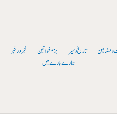
 و مضامین
تاریخ وسیر
بزم خواتین
خبر در خبر
و
ہمارے بارے میں