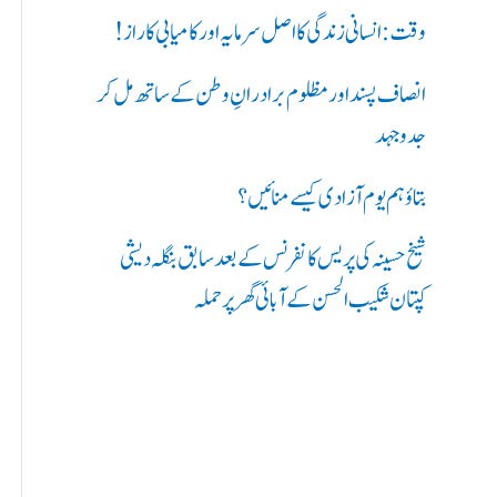
ر
وقت: انسانی زندگی کا اصل سرمایہ اور کامیابی کا راز !
ی
انصاف پسند اور مظلوم برادرانِ وطن کے ساتھ مل کر
ں
جدوجہد
:
بتاؤ ہم یوم آزادی کیسے منائیں؟
شیخ حسینہ کی پریس کانفرنس کے بعد سابق بنگلہ دیشی
کپتان شکیب الحسن کے آبائی گھر پر حملہ