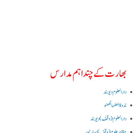
بھارت کے چند اہم مدارس
دارالعلوم دیوبند
ندوۃالعلما لکھنو
دارالعلوم (وقف)دیوبند
مظاہرعلوم (وقف)سہارنپور