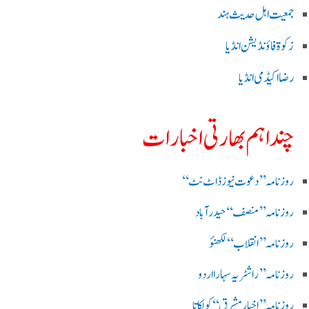
جمعیت اہل حدیث ہند
زکوۃ فاؤنڈیشن انڈیا
رضا اکیڈمی انڈیا
چند اہم بھارتی اخبارات
روز نامہ ’’ دعوت نیوز ڈاٹ نٹ‘‘
روزنامہ ’’ منصف‘‘ حیدر آباد
روزنامہ ’’ انقلاب‘‘ لکھنؤ
روز نامہ ’’راشٹریہ سہارا اردو
روزنامہ ’’اخبارمشرق‘‘ کولکاتا