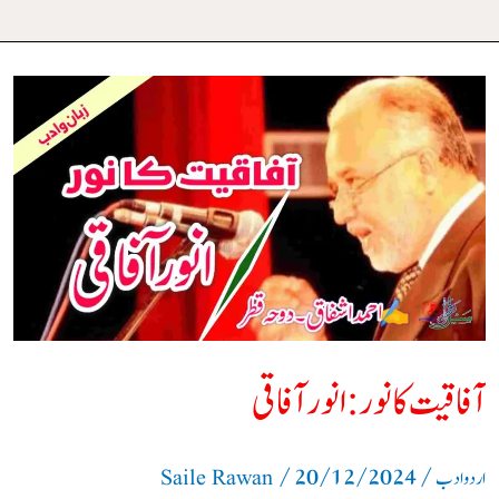
آفاقیت
کا
نور
:
انور
آفاقی
آفاقیت کا نور : انور آفاقی
/
20/12/2024
/
اردو ادب
Saile Rawan