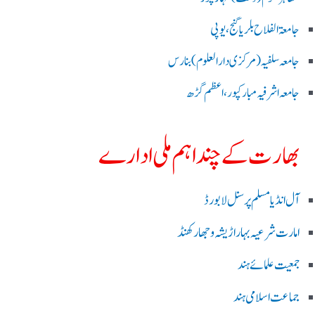
جامعۃ الفلاح بلریاگنج،یوپی
جامعہ سلفیہ(مرکزی دارالعلوم )بنارس
جامعہ اشرفیہ مبارکپور،اعظم گڑھ
بھارت کے چند اہم ملی ادارے
آل انڈیا مسلم پرسنل لا بورڈ
امارت شرعیہ بہار اڑیشہ و جھارکھنڈ
جمعیت علمائے ہند
جماعت اسلامی ہند