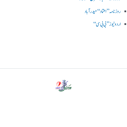
روزنامہ ’’اعتماد‘‘ حیدرآباد
اردو نیوز ’’بی بی سی‘‘
پرائیویسی پالیسی
ڈس کلیمر
ہمارے بارے میں
رابطہ کریں