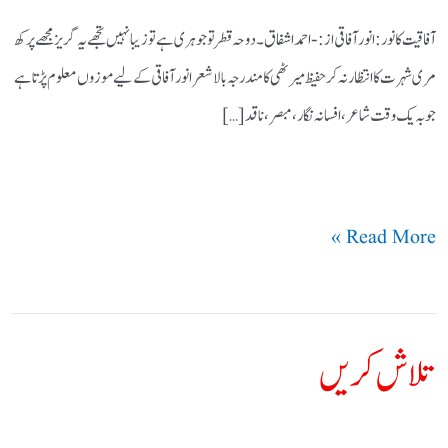
آفاقیت کا نور : انور آفاقی از:- احمد اشفاق ۔ دوحہ قطر تو جوہری ہے تو زیبا نہیں تجھے یہ گریز مجھے پرکھ
مری شہرت کا انتظار نہ کر حفیظ میرٹھی کا مندرجہ بالا شعر انور آفاقی کے لیے موزوں معلوم پڑتا ہے
جو بہ یک وقت شاعر ، افسانہ نگار ، مبصر ، ناقد […]
Read More »
تلاش کریں