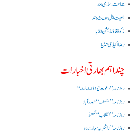
جماعت اسلامی ہند
جمعیت اہل حدیث ہند
زکوۃ فاؤنڈیشن انڈیا
رضا اکیڈمی انڈیا
چند اہم بھارتی اخبارات
روز نامہ ’’ دعوت نیوز ڈاٹ نٹ‘‘
روزنامہ ’’ منصف‘‘ حیدر آباد
روزنامہ ’’ انقلاب‘‘ لکھنؤ
روز نامہ ’’راشٹریہ سہارا اردو