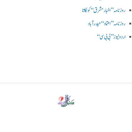
روزنامہ ’’اخبارمشرق‘‘ کولکاتا
روزنامہ ’’اعتماد‘‘ حیدرآباد
اردو نیوز ’’بی بی سی‘‘
پرائیویسی پالیسی
ڈس کلیمر
ہمارے بارے میں
رابطہ کریں