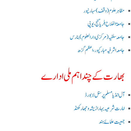
مظاہرعلوم (وقف)سہارنپور
جامعۃ الفلاح بلریاگنج،یوپی
جامعہ سلفیہ(مرکزی دارالعلوم )بنارس
جامعہ اشرفیہ مبارکپور،اعظم گڑھ
بھارت کے چند اہم ملی ادارے
آل انڈیا مسلم پرسنل لا بورڈ
امارت شرعیہ بہار اڑیشہ و جھارکھنڈ
جمعیت علمائے ہند