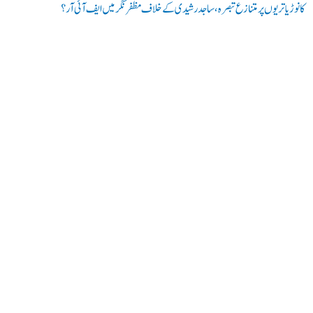
کانوڑ یاتریوں پر متنازع تبصرہ، ساجد رشیدی کے خلاف مظفرنگر میں ایف آئی آر؟