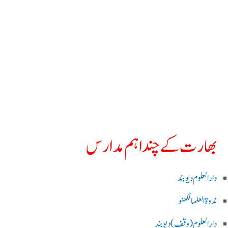
بھارت کے چند اہم مدارس
دارالعلوم دیوبند
ندوۃالعلما لکھنو
دارالعلوم (وقف)دیوبند