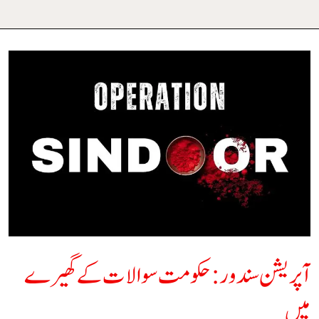
آپریشن
سندور:حکومت
سوالات
کے
گھیرے
میں
آپریشن سندور:حکومت سوالات کے گھیرے
میں