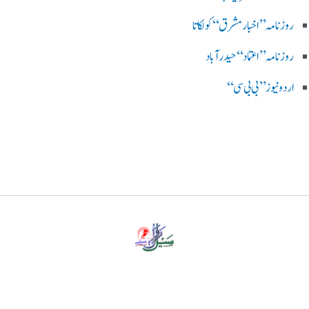
روزنامہ ’’اخبارمشرق‘‘ کولکاتا
روزنامہ ’’اعتماد‘‘ حیدرآباد
اردو نیوز ’’بی بی سی‘‘
پرائیویسی پالیسی
ڈس کلیمر
ہمارے بارے میں
رابطہ کریں