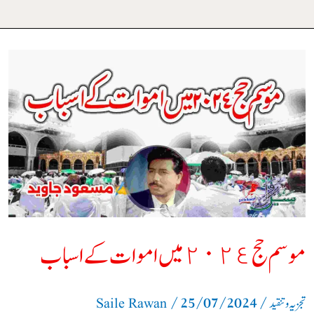
موسم
حج
٢٠٢٤
میں
اموات
کے
اسباب
موسم حج ٢٠٢٤ میں اموات کے اسباب
/
25/07/2024
/
تجزیہ و تنقید
Saile Rawan