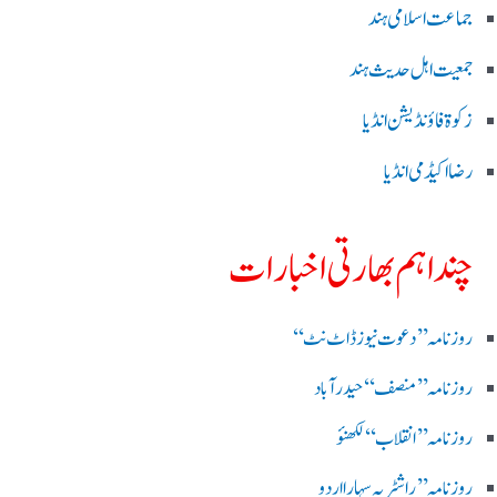
جماعت اسلامی ہند
جمعیت اہل حدیث ہند
زکوۃ فاؤنڈیشن انڈیا
رضا اکیڈمی انڈیا
چند اہم بھارتی اخبارات
روز نامہ ’’ دعوت نیوز ڈاٹ نٹ‘‘
روزنامہ ’’ منصف‘‘ حیدر آباد
روزنامہ ’’ انقلاب‘‘ لکھنؤ
روز نامہ ’’راشٹریہ سہارا اردو