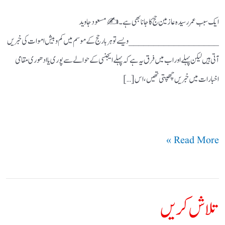
ایک سبب عمر رسیدہ عازمین حج کا جانا بھی ہے۔ ✍️ مسعود جاوید
__________________ ویسے تو ہر بار حج کے موسم میں کم و بیش اموات کی خبریں
آتی ہیں لیکن پہلے اور اب میں فرق یہ ہے کہ پہلے ایجنسی کے حوالے سے پوری یا ادھوری مقامی
اخبارات میں خبریں چھپتی تھیں ، اس […]
Read More »
تلاش کریں