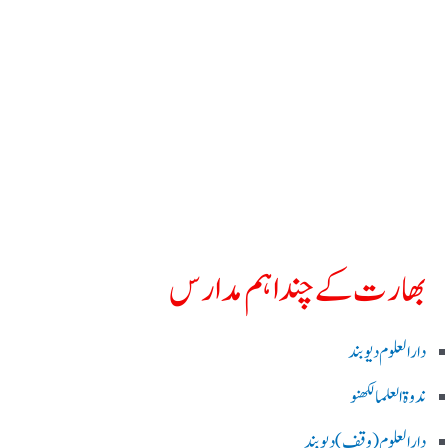
بھارت کے چند اہم مدارس
دارالعلوم دیوبند
ندوۃالعلما لکھنو
دارالعلوم (وقف)دیوبند