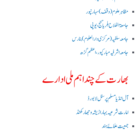
مظاہرعلوم (وقف)سہارنپور
جامعۃ الفلاح بلریاگنج،یوپی
جامعہ سلفیہ(مرکزی دارالعلوم )بنارس
جامعہ اشرفیہ مبارکپور،اعظم گڑھ
بھارت کے چند اہم ملی ادارے
آل انڈیا مسلم پرسنل لا بورڈ
امارت شرعیہ بہار اڑیشہ و جھارکھنڈ
جمعیت علمائے ہند