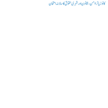
کانوڑ یاترا امن،قانون اور شہری حقوق کا سالانہ امتحان