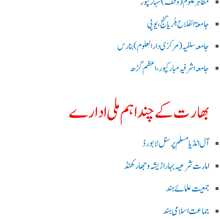
مظاہرعلوم (وقف)سہارنپور
جامعۃ الفلاح بلریاگنج،یوپی
جامعہ سلفیہ(مرکزی دارالعلوم )بنارس
جامعہ اشرفیہ مبارکپور،اعظم گڑھ
بھارت کے چند اہم ملی ادارے
آل انڈیا مسلم پرسنل لا بورڈ
امارت شرعیہ بہار اڑیشہ و جھارکھنڈ
جمعیت علمائے ہند
جماعت اسلامی ہند