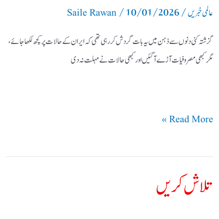
/
10/01/2026
/
عالمی خبریں
Saile Rawan
گزشتہ کئی دنوں سے ذہن میں یہ بات گردش کر رہی تھی کہ ایران کے حالات پر کچھ لکھا جائے،
مگر کبھی مصروفیات آڑے آ گئیں اور کبھی حالات نے مہلت نہ دی
Read More »
تلاش کریں