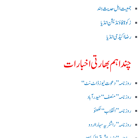
جمعیت اہل حدیث ہند
زکوۃ فاؤنڈیشن انڈیا
رضا اکیڈمی انڈیا
چند اہم بھارتی اخبارات
روز نامہ ’’ دعوت نیوز ڈاٹ نٹ‘‘
روزنامہ ’’ منصف‘‘ حیدر آباد
روزنامہ ’’ انقلاب‘‘ لکھنؤ
روز نامہ ’’راشٹریہ سہارا اردو