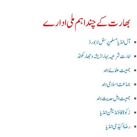
بھارت کے چند اہم ملی ادارے
آل انڈیا مسلم پرسنل لا بورڈ
امارت شرعیہ بہار اڑیشہ و جھارکھنڈ
جمعیت علمائے ہند
جماعت اسلامی ہند
جمعیت اہل حدیث ہند
زکوۃ فاؤنڈیشن انڈیا
رضا اکیڈمی انڈیا