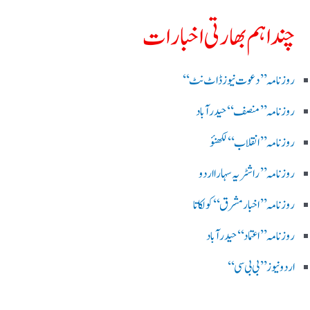
چند اہم بھارتی اخبارات
روز نامہ ’’ دعوت نیوز ڈاٹ نٹ‘‘
روزنامہ ’’ منصف‘‘ حیدر آباد
روزنامہ ’’ انقلاب‘‘ لکھنؤ
روز نامہ ’’راشٹریہ سہارا اردو
روزنامہ ’’اخبارمشرق‘‘ کولکاتا
روزنامہ ’’اعتماد‘‘ حیدرآباد
اردو نیوز ’’بی بی سی‘‘