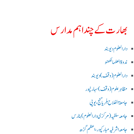
بھارت کے چند اہم مدارس
دارالعلوم دیوبند
ندوۃالعلما لکھنو
دارالعلوم (وقف)دیوبند
مظاہرعلوم (وقف)سہارنپور
جامعۃ الفلاح بلریاگنج،یوپی
جامعہ سلفیہ(مرکزی دارالعلوم )بنارس
جامعہ اشرفیہ مبارکپور،اعظم گڑھ