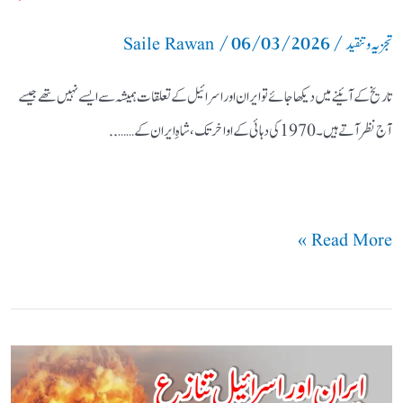
سفر
/
06/03/2026
/
تجزیہ و تنقید
Saile Rawan
تاریخ کے آئینے میں دیکھا جائے تو ایران اور اسرائیل کے تعلقات ہمیشہ سے ایسے نہیں تھے جیسے
آج نظر آتے ہیں۔ 1970 کی دہائی کے اواخر تک، شاہِ ایران کے……..
Read More »
ایران
اور