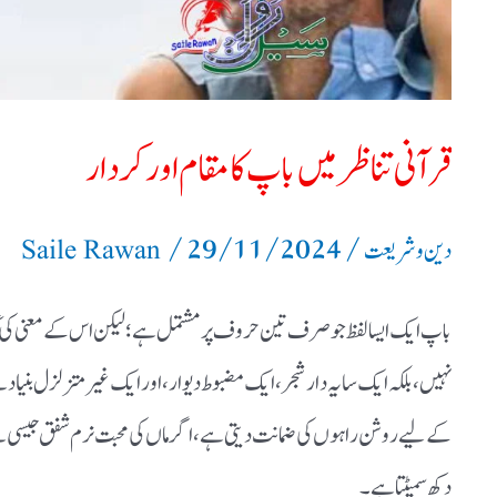
قرآنی تناظر میں باپ کا مقام اور کردار
/
29/11/2024
/
دین و شریعت
Saile Rawan
باپ ایک ایسا لفظ جو صرف تین حروف پر مشتمل ہے؛ لیکن اس کے معنی کی 
نہیں، بلکہ ایک سایہ دار شجر، ایک مضبوط دیوار، اور ایک غیر متزلزل بنیاد ہ
کے لیے روشن راہوں کی ضمانت دیتی ہے، اگر ماں کی محبت نرم شفق جیسی ہے، 
دکھ سمیٹتا ہے۔