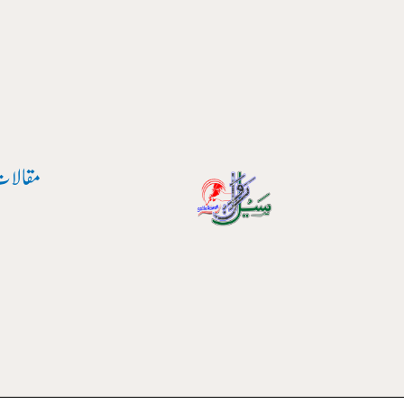
واد
ر
ائیں۔
مقالات