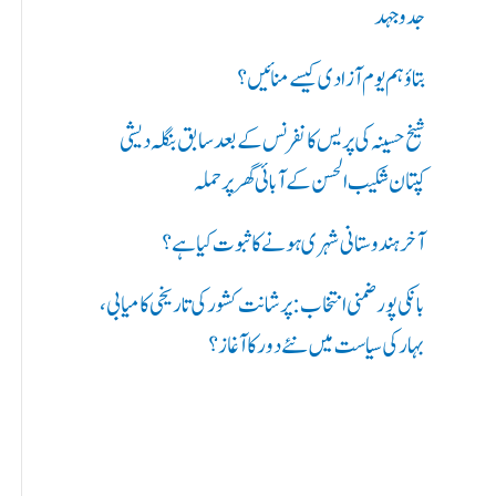
ر
جدوجہد
ی
بتاؤ ہم یوم آزادی کیسے منائیں؟
ں
شیخ حسینہ کی پریس کانفرنس کے بعد سابق بنگلہ دیشی
:
کپتان شکیب الحسن کے آبائی گھر پر حملہ
آخر ہندوستانی شہری ہونے کا ثبوت کیا ہے؟
بانکی پور ضمنی انتخاب: پرشانت کشور کی تاریخی کامیابی،
بہار کی سیاست میں نئے دور کا آغاز؟