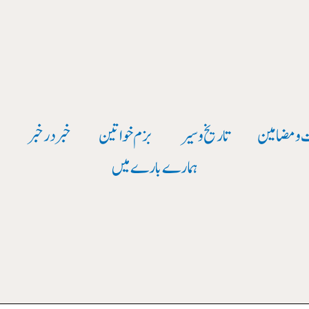
 و مضامین
تاریخ وسیر
بزم خواتین
خبر در خبر
و
ہمارے بارے میں