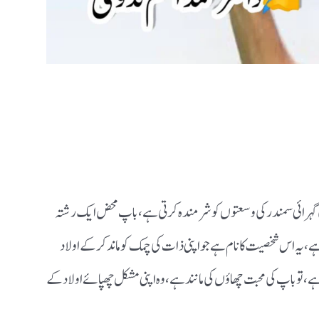
گہرائی سمندر کی وسعتوں کو شرمندہ کر تی ہے، باپ محض ایک رشتہ
ے، یہ اس شخصیت کا نام ہے جو اپنی ذات کی چمک کو ماند کر کے اولاد
تو باپ کی محبت چھاؤں کی مانند ہے، وہ اپنی مشکل چھپائے اولاد کے