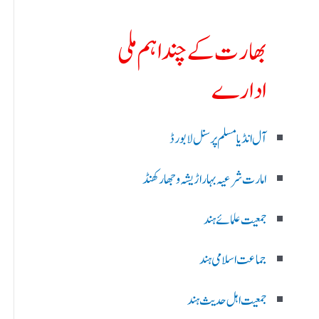
بھارت کے چند اہم ملی
ادارے
آل انڈیا مسلم پرسنل لا بورڈ
امارت شرعیہ بہار اڑیشہ و جھارکھنڈ
جمعیت علمائے ہند
جماعت اسلامی ہند
جمعیت اہل حدیث ہند