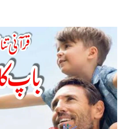
قرآنی
تناظر
میں
باپ
کا
مقام
اور
کردار