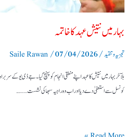
بہار میں نتیش عہد کا خاتمہ
/
07/04/2026
/
تجزیہ و تنقید
Saile Rawan
کونسل سے استعفیٰ دے دیا اور اب وہ راجیہ سبھا کی نشست ……..
Read More »