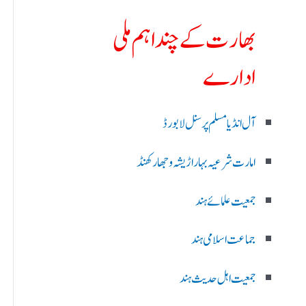
بھارت کے چند اہم ملی
ادارے
آل انڈیا مسلم پرسنل لا بورڈ
امارت شرعیہ بہار اڑیشہ و جھارکھنڈ
جمعیت علمائے ہند
جماعت اسلامی ہند
جمعیت اہل حدیث ہند