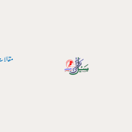
واد
ر
ائیں۔
مقالات