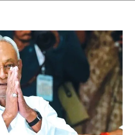
بہار
میں
نتیش
عہد
کا
خاتمہ