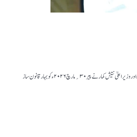
بلآخر بہار میں نتیش کاعہد اپنے منطقی انجام کو پہنچ گیا۔ جے ڈی یو کے سربراہ اور وزیر اعلیٰ نتیش کمار نے پیر ۳۰؍ مارچ ۲۰۲۶ء کو بہار قانون ساز