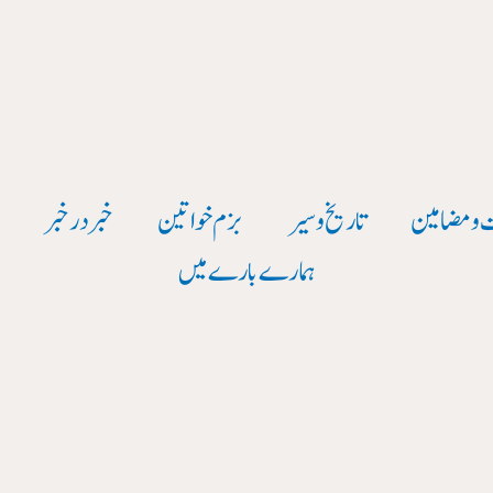
 و مضامین
تاریخ وسیر
بزم خواتین
خبر در خبر
و
ہمارے بارے میں