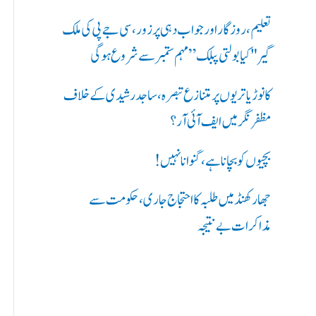
ر
تعلیم، روزگار اور جواب دہی پر زور، سی جے پی کی ملک
ی
گیر "کیا بولتی پبلک” مہم ستمبر سے شروع ہوگی
ں
کانوڑ یاتریوں پر متنازع تبصرہ، ساجد رشیدی کے خلاف
:
مظفرنگر میں ایف آئی آر؟
بچیوں کو بچانا ہے، گنوانا نہیں!
جھارکھنڈ میں طلبہ کا احتجاج جاری، حکومت سے
مذاکرات بے نتیجہ