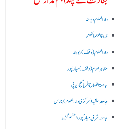
بھارت کے چند اہم مدارس
دارالعلوم دیوبند
ندوۃالعلما لکھنو
دارالعلوم (وقف)دیوبند
مظاہرعلوم (وقف)سہارنپور
جامعۃ الفلاح بلریاگنج،یوپی
جامعہ سلفیہ(مرکزی دارالعلوم )بنارس
جامعہ اشرفیہ مبارکپور،اعظم گڑھ