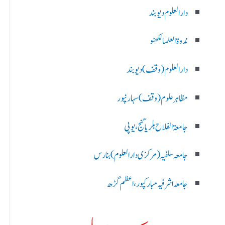
دارالعلوم دیوبند
ندوۃالعلما لکھنو
دارالعلوم (وقف)دیوبند
مظاہرعلوم (وقف)سہارنپور
جامعۃ الفلاح بلریاگنج،یوپی
جامعہ سلفیہ(مرکزی دارالعلوم )بنارس
جامعہ اشرفیہ مبارکپور،اعظم گڑھ