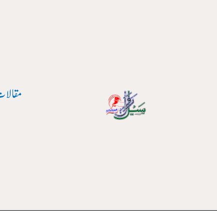
واد
ر
ائیں۔
مقالات