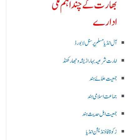
بھارت کے چند اہم ملی
ادارے
آل انڈیا مسلم پرسنل لا بورڈ
امارت شرعیہ بہار اڑیشہ و جھارکھنڈ
جمعیت علمائے ہند
جماعت اسلامی ہند
جمعیت اہل حدیث ہند
زکوۃ فاؤنڈیشن انڈیا