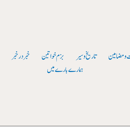
 و مضامین
تاریخ وسیر
بزم خواتین
خبر در خبر
و
ہمارے بارے میں