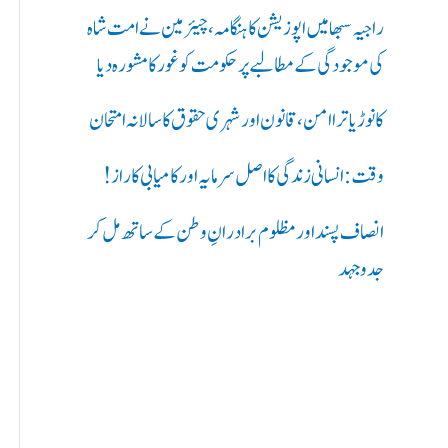
ر
راجیہ سبھا میں اپوزیشن کا ہنگامہ، چیئرمین نے امت شاہ
ی
کی موجودگی کے مطالبے پر حکومت کو غور کا مشورہ دیا
ں
کانوڑ یاترا امن،قانون اور شہری حقوق کا سالانہ امتحان
:
وقت: انسانی زندگی کا اصل سرمایہ اور کامیابی کا راز !
انصاف پسند اور مظلوم برادرانِ وطن کے ساتھ مل کر
جدوجہد