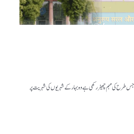
س طرح کی مہم چھیڑ رکھی ہے وہ بہار کے شہریوں کی شہریت پر