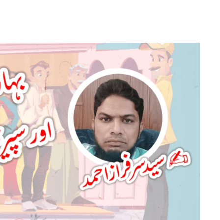
بہار
میں
نظر
ثانی
مہم
اور
سپریم
کورٹ