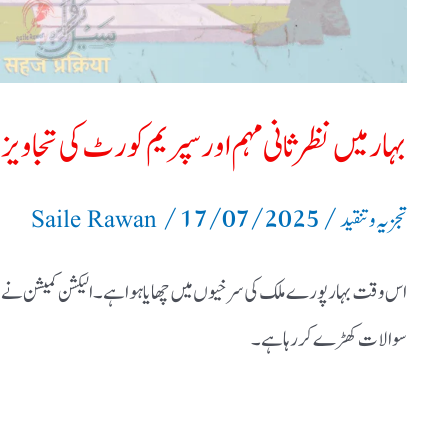
کی
تجاویز
بہار میں نظر ثانی مہم اور سپریم کورٹ کی تجاویز
/
17/07/2025
/
تجزیہ و تنقید
Saile Rawan
اس وقت بہار پورے ملک کی سرخیوں میں چھایا ہوا ہے۔الیکشن کمیشن نے ج
سوالات کھڑے کررہا ہے۔