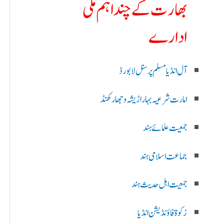
بھارت کے چند اہم ملی
ادارے
آل انڈیا مسلم پرسنل لا بورڈ
امارت شرعیہ بہار اڑیشہ و جھارکھنڈ
جمعیت علمائے ہند
جماعت اسلامی ہند
جمعیت اہل حدیث ہند
زکوۃ فاؤنڈیشن انڈیا