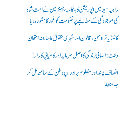
ر
راجیہ سبھا میں اپوزیشن کا ہنگامہ، چیئرمین نے امت شاہ
ی
کی موجودگی کے مطالبے پر حکومت کو غور کا مشورہ دیا
ں
کانوڑ یاترا امن،قانون اور شہری حقوق کا سالانہ امتحان
:
وقت: انسانی زندگی کا اصل سرمایہ اور کامیابی کا راز !
انصاف پسند اور مظلوم برادرانِ وطن کے ساتھ مل کر
جدوجہد