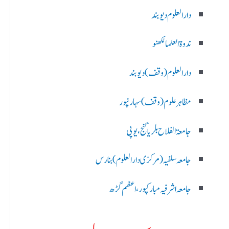
دارالعلوم دیوبند
ندوۃالعلما لکھنو
دارالعلوم (وقف)دیوبند
مظاہرعلوم (وقف)سہارنپور
جامعۃ الفلاح بلریاگنج،یوپی
جامعہ سلفیہ(مرکزی دارالعلوم )بنارس
جامعہ اشرفیہ مبارکپور،اعظم گڑھ