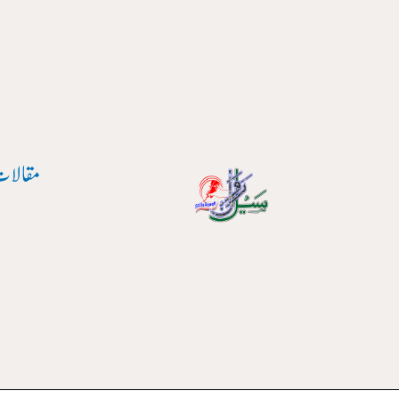
واد
ر
ائیں۔
مقالات