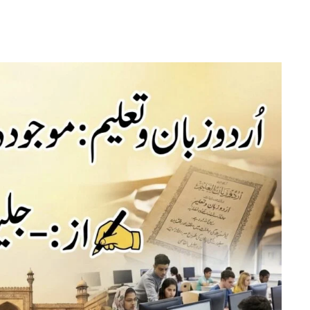
اردو
زبان
و
تعلیم:
موجودہ
منظرنامہ
اور
عملی