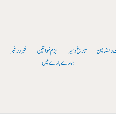
 و مضامین
تاریخ وسیر
بزم خواتین
خبر در خبر
و
ہمارے بارے میں