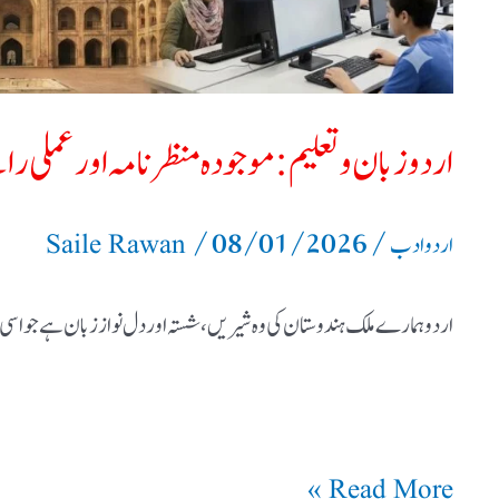
راستے
اردو زبان و تعلیم: موجودہ منظرنامہ اور عملی را
/
08/01/2026
/
اردو ادب
Saile Rawan
اردو ہمارے ملک ہندوستان کی وہ شیریں، شستہ اور دل نواز زبان ہے جو اسی 
Read More »