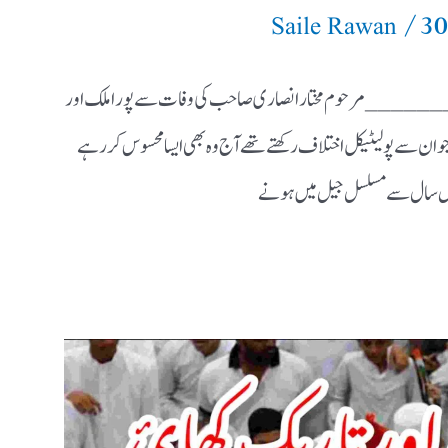
/
30
Saile Rawan
___ مرحوم مختار انصاری صاحب کی وفات سے پورا ملک اور
 جو ان سے پولیٹیکل اختلاف رکھتے تھے آج وہ بھی ایسا محسوس کر رہے
درہ بیس سال سے مسلسل جیل میں ہونے