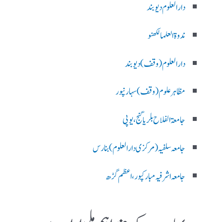
دارالعلوم دیوبند
ندوۃالعلما لکھنو
دارالعلوم (وقف)دیوبند
مظاہرعلوم (وقف)سہارنپور
جامعۃ الفلاح بلریاگنج،یوپی
جامعہ سلفیہ(مرکزی دارالعلوم )بنارس
جامعہ اشرفیہ مبارکپور،اعظم گڑھ