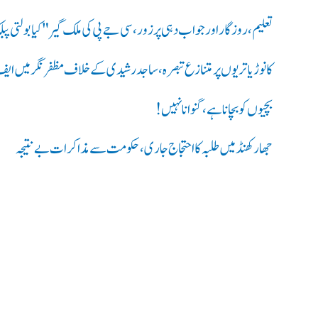
تعلیم، روزگار اور جواب دہی پر زور، سی جے پی کی ملک گیر "کیا بولتی 
کانوڑ یاتریوں پر متنازع تبصرہ، ساجد رشیدی کے خلاف مظفرنگر میں ایف
بچیوں کو بچانا ہے، گنوانا نہیں!
جھارکھنڈ میں طلبہ کا احتجاج جاری، حکومت سے مذاکرات بے نتیجہ