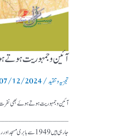
آئین و جمہوریت ہوتے ہ
07/12/2024
/
تجزیہ و تنقید
آئین و جمہوریت ہوتے ہوۓ بھی نفرت کی 
__________________ آج ہمارا م
جارہی ہیں 1949 سے بابری 