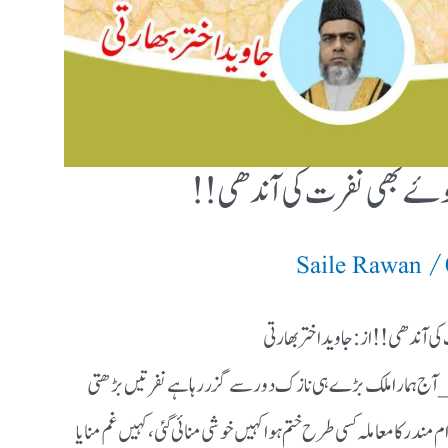
وۓ بھی نفرت کی آندھی!!
/
Saile Rawan
آندھی!! از: جاوید اختر بھارتی
لک بڑے ہی نازک دور سے گزر رہا ہے نفرتیں بڑھتی
مسجد اور رام مندر کا معاملہ کسی طرح ختم ہوا کہیں خوشی منائی گئی، کہیں غم منایا