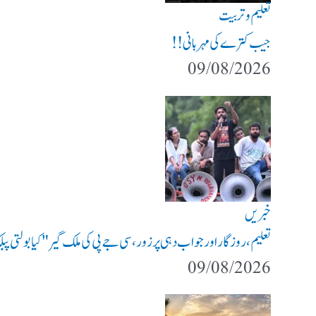
تعلیم و تربیت
جیب کترے کی مہربانی !!
09/08/2026
خبریں
تعلیم، روزگار اور جواب دہی پر زور، سی جے پی کی ملک گیر "کیا بولتی 
09/08/2026