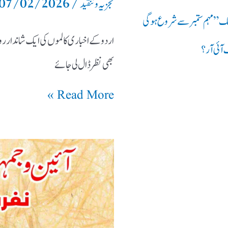
تجزیہ و تنقید
پبلک” مہم ستمبر سے شروع ہوگی
اردو کے اخباری کالموں کی ایک شاندار رو
 آئی آر؟
بھی نظر ڈال لی جائے
Read More »