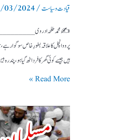
/03/2024
/
قیادت وسیاست
✍️ محمد طلحہ ادروی ____________
پرووانچل کا علاقہ بطورِ خاص سوگوار ہے ،
ہیں جیسے کوئی گھر کا فرد اٹھ گیا ہو ، پن
Read More »