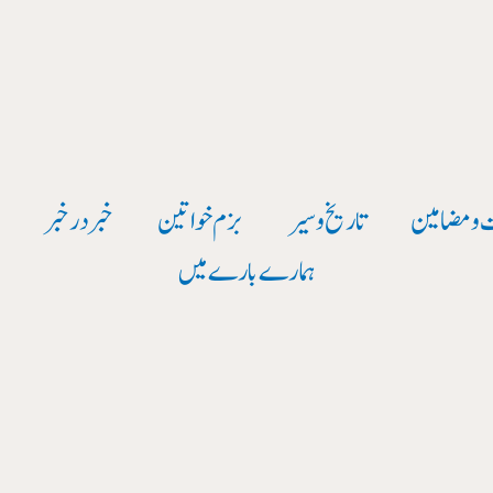
 و مضامین
تاریخ وسیر
بزم خواتین
خبر در خبر
و
ہمارے بارے میں