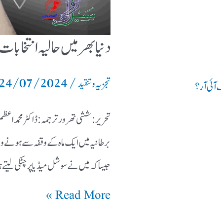
دنیا بھر میں حالیہ انتخا
24/07/2024
/
تجزیہ و تنقید
 آئی آر؟
تحریر: ششی تھرور ترجمہ: ڈاکٹر م
برطانیہ میں ایک ماہ کے وقفہ سے ہونے والے
جیسا کہ میں نے سوشل میڈیا پر چٹکی لیتے ہوئے لکھا تھا:
Read More »