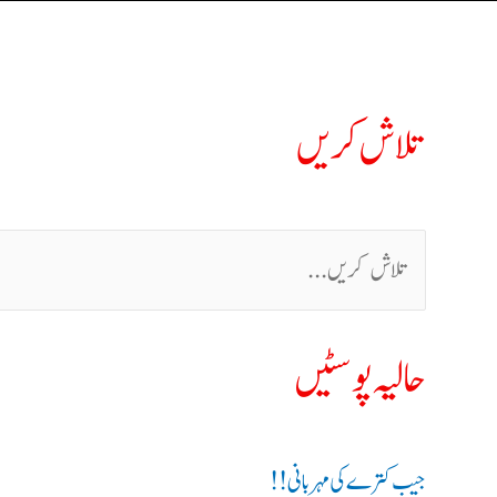
تلاش کریں
حالیہ پوسٹیں
جیب کترے کی مہربانی !!