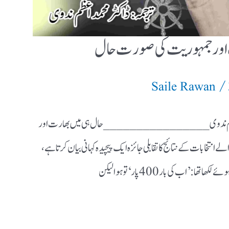
بات اور جمہوریت کی صورت حال
/
Saile Rawan
حمد اعظم ندوی ________________ حال ہی میں بھارت اور
 انتخابات کے نتائج کا تقابلی جائزہ ایک پیچیدہ کہانی بیان کرتا ہے،
 ’اب کی بار 400 پار‘ تو ہوا لیکن