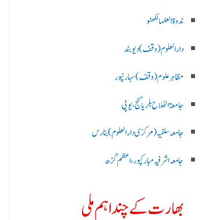
ندوۃالعلما لکھنو
دارالعلوم (وقف)دیوبند
مظاہرعلوم (وقف)سہارنپور
جامعۃ الفلاح بلریاگنج،یوپی
جامعہ سلفیہ(مرکزی دارالعلوم )بنارس
جامعہ اشرفیہ مبارکپور،اعظم گڑھ
بھارت کے چند اہم ملی