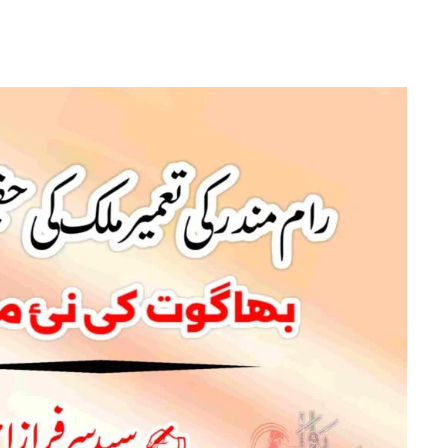
رام
مندر
کی
تعمیر
ملک
کی
حقیقی
آزادی: