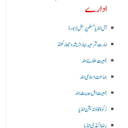
ادارے
آل انڈیا مسلم پرسنل لا بورڈ
امارت شرعیہ بہار اڑیشہ و جھارکھنڈ
جمعیت علمائے ہند
جماعت اسلامی ہند
جمعیت اہل حدیث ہند
زکوۃ فاؤنڈیشن انڈیا
رضا اکیڈمی انڈیا