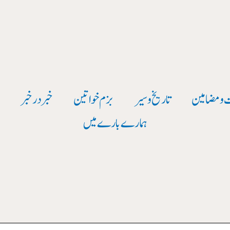
 و مضامین
تاریخ وسیر
بزم خواتین
خبر در خبر
و
ہمارے بارے میں