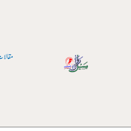
واد
ر
ائیں۔
مقالات