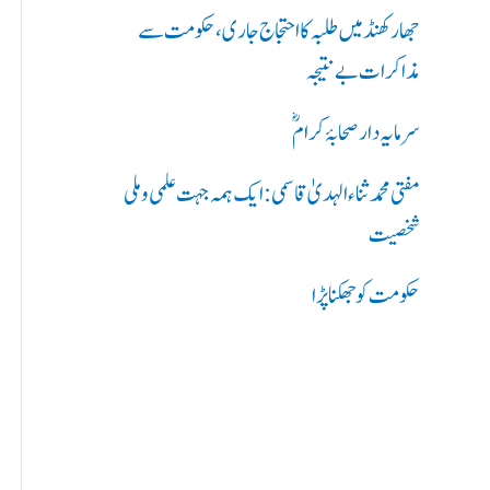
ر
جھارکھنڈ میں طلبہ کا احتجاج جاری، حکومت سے
ی
مذاکرات بے نتیجہ
ں
سرمایہ دار صحابۂ کرامؓ
:
مفتی محمد ثناء الہدیٰ قاسمی: ایک ہمہ جہت علمی و ملی
شخصیت
حکومت کو جھکنا پڑا