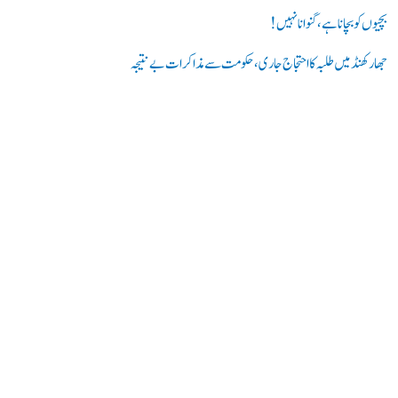
بچیوں کو بچانا ہے، گنوانا نہیں!
جھارکھنڈ میں طلبہ کا احتجاج جاری، حکومت سے مذاکرات بے نتیجہ