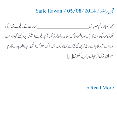
/
05/08/2024
/
تجزیہ و تنقید
Saile Rawan
محمد شہباز عالم مصباحی ____________________ بھارت کے ریلوے نظام کی
بگڑتی ہوئی حالت کا ایک اور افسوسناک مظاہرہ آج وشاکھاپٹنم ریلوے اسٹیشن پر دیکھنے کو ملا، جب
کوربا سے تروملا جانے والی ٹرین کی 3 اے سی بوگیوں میں آگ بھڑک اٹھی۔ یہ واقعہ پلیٹ فارم
نمبر 4 پر پیش آیا جہاں یہ ٹرین کھڑی […]
Read More »