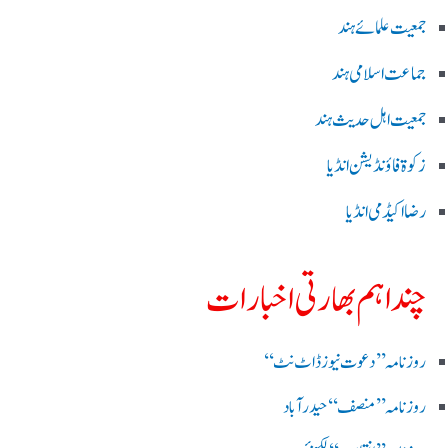
جمعیت علمائے ہند
جماعت اسلامی ہند
جمعیت اہل حدیث ہند
زکوۃ فاؤنڈیشن انڈیا
رضا اکیڈمی انڈیا
چند اہم بھارتی اخبارات
روز نامہ ’’ دعوت نیوز ڈاٹ نٹ‘‘
روزنامہ ’’ منصف‘‘ حیدر آباد