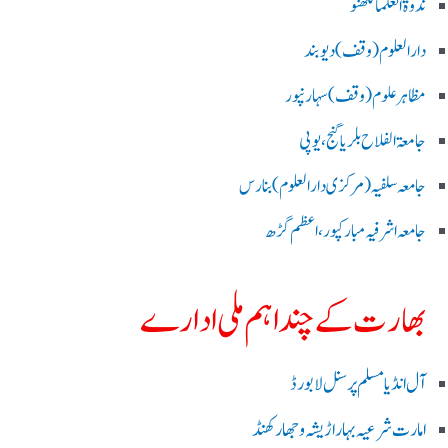
ندوۃالعلما لکھنو
دارالعلوم (وقف)دیوبند
مظاہرعلوم (وقف)سہارنپور
جامعۃ الفلاح بلریاگنج،یوپی
جامعہ سلفیہ(مرکزی دارالعلوم )بنارس
جامعہ اشرفیہ مبارکپور،اعظم گڑھ
بھارت کے چند اہم ملی ادارے
آل انڈیا مسلم پرسنل لا بورڈ
امارت شرعیہ بہار اڑیشہ و جھارکھنڈ