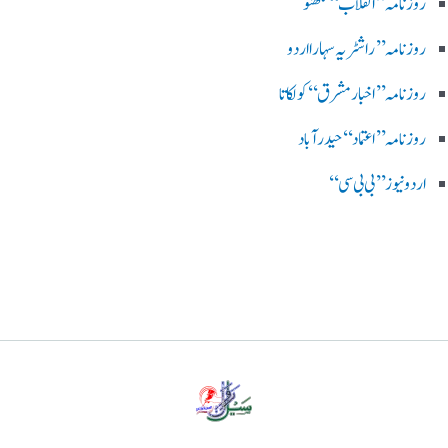
روزنامہ ’’ انقلاب‘‘ لکھنؤ
روز نامہ ’’راشٹریہ سہارا اردو
روزنامہ ’’اخبارمشرق‘‘ کولکاتا
روزنامہ ’’اعتماد‘‘ حیدرآباد
اردو نیوز ’’بی بی سی‘‘