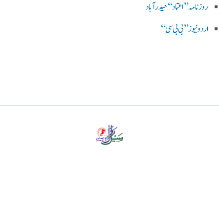
روزنامہ ’’اعتماد‘‘ حیدرآباد
اردو نیوز ’’بی بی سی‘‘
پرائیویسی پالیسی
ڈس کلیمر
ہمارے بارے میں
رابطہ کریں