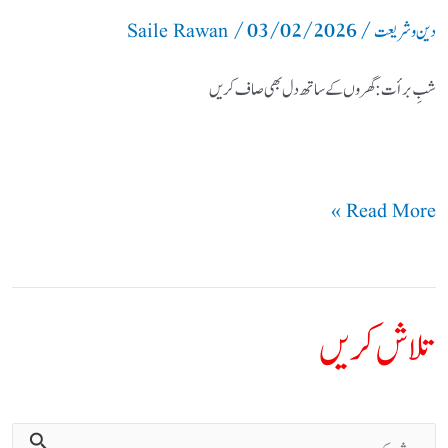
/
03/02/2026
/
دین و شریعت
Saile Rawan
شبِ برأت: گھروں کے ساتھ دل بھی صاف کریں
Read More »
تلاش کریں
ت