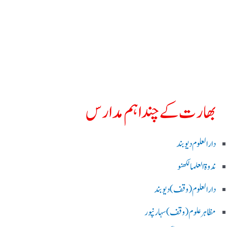
بھارت کے چند اہم مدارس
دارالعلوم دیوبند
ندوۃالعلما لکھنو
دارالعلوم (وقف)دیوبند
مظاہرعلوم (وقف)سہارنپور