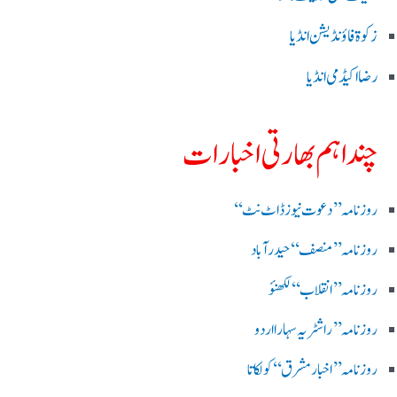
زکوۃ فاؤنڈیشن انڈیا
رضا اکیڈمی انڈیا
چند اہم بھارتی اخبارات
روز نامہ ’’ دعوت نیوز ڈاٹ نٹ‘‘
روزنامہ ’’ منصف‘‘ حیدر آباد
روزنامہ ’’ انقلاب‘‘ لکھنؤ
روز نامہ ’’راشٹریہ سہارا اردو
روزنامہ ’’اخبارمشرق‘‘ کولکاتا