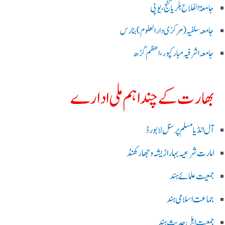
جامعۃ الفلاح بلریاگنج،یوپی
جامعہ سلفیہ(مرکزی دارالعلوم )بنارس
جامعہ اشرفیہ مبارکپور،اعظم گڑھ
بھارت کے چند اہم ملی ادارے
آل انڈیا مسلم پرسنل لا بورڈ
امارت شرعیہ بہار اڑیشہ و جھارکھنڈ
جمعیت علمائے ہند
جماعت اسلامی ہند
جمعیت اہل حدیث ہند