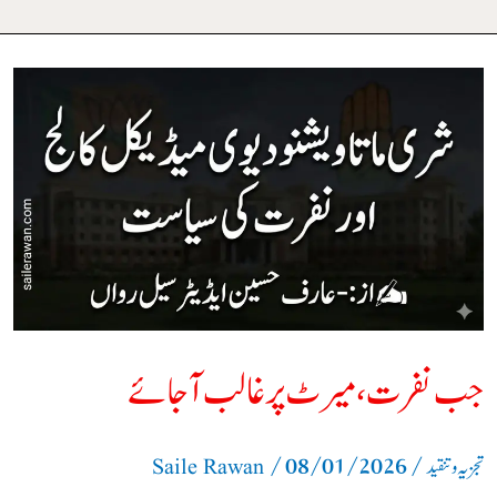
جب
نفرت،
میرٹ
پر
غالب
آ
جائے
جب نفرت، میرٹ پر غالب آ جائے
/
08/01/2026
/
تجزیہ و تنقید
Saile Rawan