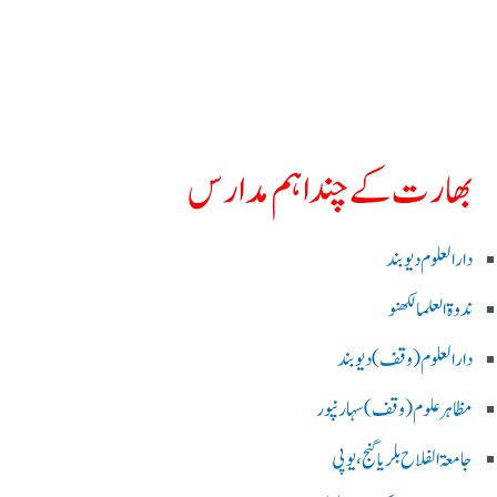
بھارت کے چند اہم مدارس
دارالعلوم دیوبند
ندوۃالعلما لکھنو
دارالعلوم (وقف)دیوبند
مظاہرعلوم (وقف)سہارنپور
جامعۃ الفلاح بلریاگنج،یوپی