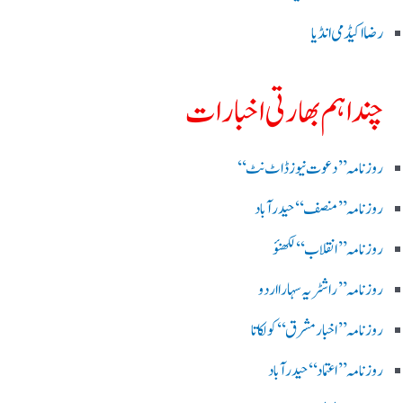
رضا اکیڈمی انڈیا
چند اہم بھارتی اخبارات
روز نامہ ’’ دعوت نیوز ڈاٹ نٹ‘‘
روزنامہ ’’ منصف‘‘ حیدر آباد
روزنامہ ’’ انقلاب‘‘ لکھنؤ
روز نامہ ’’راشٹریہ سہارا اردو
روزنامہ ’’اخبارمشرق‘‘ کولکاتا
روزنامہ ’’اعتماد‘‘ حیدرآباد