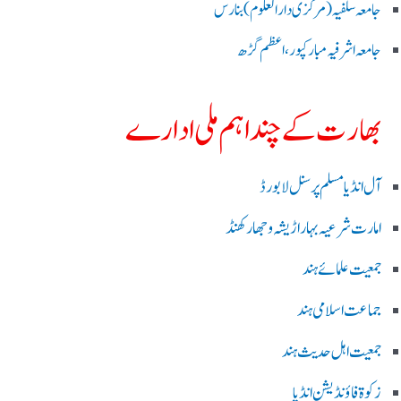
جامعہ سلفیہ(مرکزی دارالعلوم )بنارس
جامعہ اشرفیہ مبارکپور،اعظم گڑھ
بھارت کے چند اہم ملی ادارے
آل انڈیا مسلم پرسنل لا بورڈ
امارت شرعیہ بہار اڑیشہ و جھارکھنڈ
جمعیت علمائے ہند
جماعت اسلامی ہند
جمعیت اہل حدیث ہند
زکوۃ فاؤنڈیشن انڈیا