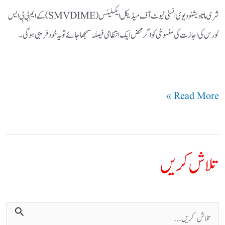
شری ماتا ویشنو دیوی انسٹی ٹیوٹ آف میڈیکل ایکسلینس (SMVDIME) کے ایم بی بی ایس
کورس کی اجازت کی منسوخی کو اگر محض ایک انتظامی فیصلہ سمجھا جائے تو یہ خود فریبی ہوگی۔
Read More »
تلاش کریں
ت