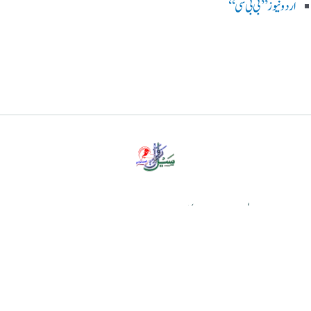
اردو نیوز ’’بی بی سی‘‘
پرائیویسی پالیسی
ڈس کلیمر
ہمارے بارے میں
رابطہ کریں