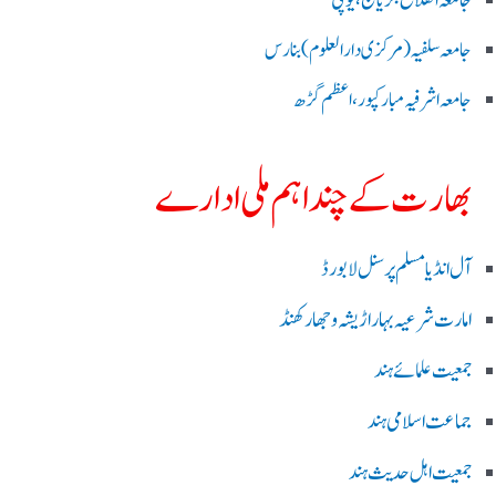
جامعۃ الفلاح بلریاگنج،یوپی
جامعہ سلفیہ(مرکزی دارالعلوم )بنارس
جامعہ اشرفیہ مبارکپور،اعظم گڑھ
بھارت کے چند اہم ملی ادارے
آل انڈیا مسلم پرسنل لا بورڈ
امارت شرعیہ بہار اڑیشہ و جھارکھنڈ
جمعیت علمائے ہند
جماعت اسلامی ہند
جمعیت اہل حدیث ہند