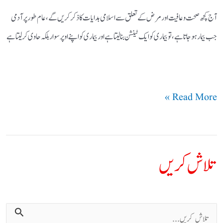
آج کچھ صحت و عافیت اور مرض کے تعلق سے اسلامی ہدایات کا ذکر کریں گے ،عام طور پر آدمی
جب بیمار ہو جاتا ہے، تو بیماری کو ایک ٹینشن بنا لیتا ہے اور بیماری کو اپنے اوپر سوار بلکہ حاوی کر لیتا ہے
Read More »
تلاش کریں
ت