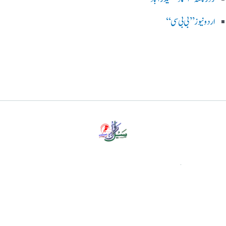
اردو نیوز ’’بی بی سی‘‘
پرائیویسی پالیسی
ڈس کلیمر
ہمارے بارے میں
رابطہ کریں