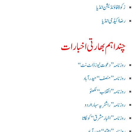
زکوۃ فاؤنڈیشن انڈیا
رضا اکیڈمی انڈیا
چند اہم بھارتی اخبارات
روز نامہ ’’ دعوت نیوز ڈاٹ نٹ‘‘
روزنامہ ’’ منصف‘‘ حیدر آباد
روزنامہ ’’ انقلاب‘‘ لکھنؤ
روز نامہ ’’راشٹریہ سہارا اردو
روزنامہ ’’اخبارمشرق‘‘ کولکاتا
روزنامہ ’’اعتماد‘‘ حیدرآباد