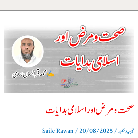
صحت
و
مرض
اور
اسلامی
ہدایات
صحت و مرض اور اسلامی ہدایات
/
20/08/2025
/
تجزیہ و تنقید
Saile Rawan