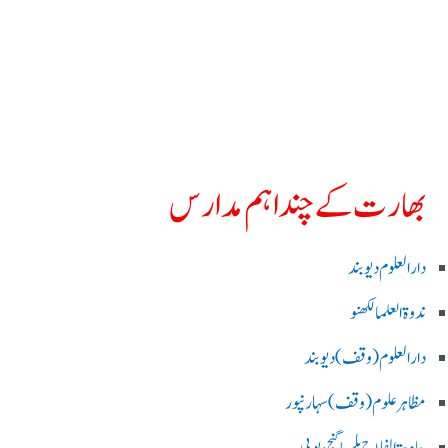
بھارت کے چند اہم مدارس
دارالعلوم دیوبند
ندوۃالعلما لکھنو
دارالعلوم (وقف)دیوبند
مظاہرعلوم (وقف)سہارنپور