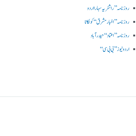
روز نامہ ’’راشٹریہ سہارا اردو
روزنامہ ’’اخبارمشرق‘‘ کولکاتا
روزنامہ ’’اعتماد‘‘ حیدرآباد
اردو نیوز ’’بی بی سی‘‘