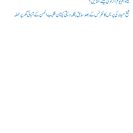
بتاؤ ہم یوم آزادی کیسے منائیں؟
شیخ حسینہ کی پریس کانفرنس کے بعد سابق بنگلہ دیشی کپتان شکیب الحسن کے آبائی گھر پر حملہ