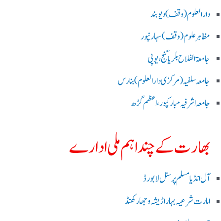
دارالعلوم (وقف)دیوبند
مظاہرعلوم (وقف)سہارنپور
جامعۃ الفلاح بلریاگنج،یوپی
جامعہ سلفیہ(مرکزی دارالعلوم )بنارس
جامعہ اشرفیہ مبارکپور،اعظم گڑھ
بھارت کے چند اہم ملی ادارے
آل انڈیا مسلم پرسنل لا بورڈ
امارت شرعیہ بہار اڑیشہ و جھارکھنڈ