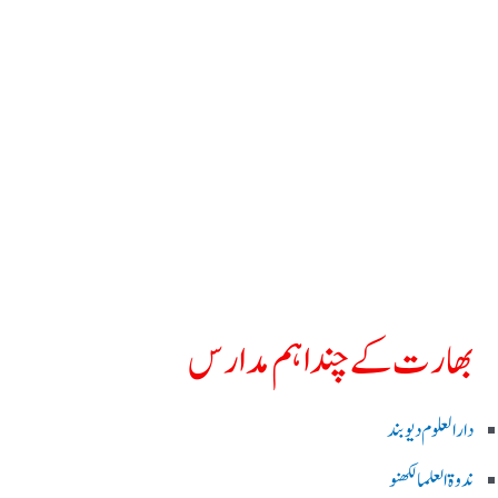
بھارت کے چند اہم مدارس
دارالعلوم دیوبند
ندوۃالعلما لکھنو