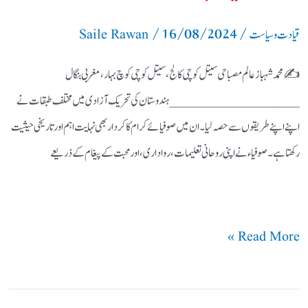
/
16/08/2024
/
جائزہ
قیادت وسیاست
Saile Rawan
✍️ محمد شہباز عالم مصباحی سیتل کوچی کالج، سیتل کوچی کوچ بہار، مغربی بنگال
___________________ ہندوستان کی تحریک آزادی میں مختلف طبقات نے
اپنے اپنے طریقوں سے حصہ لیا۔ ان میں صوفیائے کرام کا کردار بھی نہایت اہم اور تاریخی حیثیت
رکھتا ہے۔ صوفیاء نے اپنی روحانی تعلیمات، رواداری، اور محبت کے پیغام کے ذریعے
Read More »