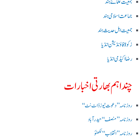
جمعیت علمائے ہند
جماعت اسلامی ہند
جمعیت اہل حدیث ہند
زکوۃ فاؤنڈیشن انڈیا
رضا اکیڈمی انڈیا
چند اہم بھارتی اخبارات
روز نامہ ’’ دعوت نیوز ڈاٹ نٹ‘‘
روزنامہ ’’ منصف‘‘ حیدر آباد
روزنامہ ’’ انقلاب‘‘ لکھنؤ