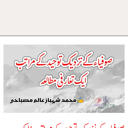
صوفیاء
کے
نزدیک
توحید
کے
مراتب:
ایک
تعارفی