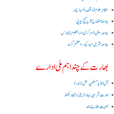
مظاہرعلوم (وقف)سہارنپور
جامعۃ الفلاح بلریاگنج،یوپی
جامعہ سلفیہ(مرکزی دارالعلوم )بنارس
جامعہ اشرفیہ مبارکپور،اعظم گڑھ
بھارت کے چند اہم ملی ادارے
آل انڈیا مسلم پرسنل لا بورڈ
امارت شرعیہ بہار اڑیشہ و جھارکھنڈ
جمعیت علمائے ہند