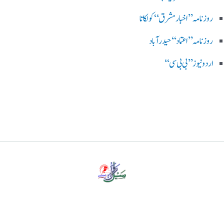
روزنامہ ’’اخبارمشرق‘‘ کولکاتا
روزنامہ ’’اعتماد‘‘ حیدرآباد
اردو نیوز ’’بی بی سی‘‘
پرائیویسی پالیسی
ڈس کلیمر
ہمارے بارے میں
رابطہ کریں