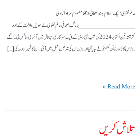
عالم نقوی:ایک اسلام پسند صحافی ✍️ معصوم مرادآبادی
__________________ بزرگ صحافی عالم نقوی نے طویل علالت کے بعد
گزشتہ تین اکتوبر 2024 کی شب نئی دہلی کے ایک سرکاری اسپتال میں آخری سانس لی۔ اگلے
روز ان کا جسد خاکی لکھنؤ لے جایا گیا اور وہیں ان کی تدفین عمل میں آئی۔ان کاخمیر اودھ کی […]
Read More »
تلاش کریں