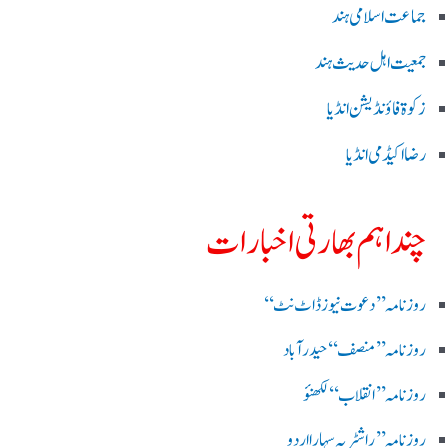
جماعت اسلامی ہند
جمعیت اہل حدیث ہند
زکوۃ فاؤنڈیشن انڈیا
رضا اکیڈمی انڈیا
چند اہم بھارتی اخبارات
روز نامہ ’’ دعوت نیوز ڈاٹ نٹ‘‘
روزنامہ ’’ منصف‘‘ حیدر آباد
روزنامہ ’’ انقلاب‘‘ لکھنؤ
روز نامہ ’’راشٹریہ سہارا اردو