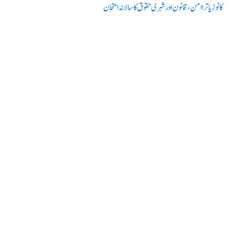
کانوڑ یاترا امن،قانون اور شہری حقوق کا سالانہ امتحان