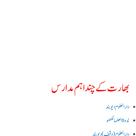
بھارت کے چند اہم مدارس
دارالعلوم دیوبند
ندوۃالعلما لکھنو
دارالعلوم (وقف)دیوبند